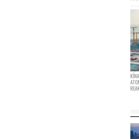
KÍNA
ATO
REA