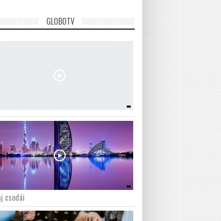
GLOBOTV
j csodái