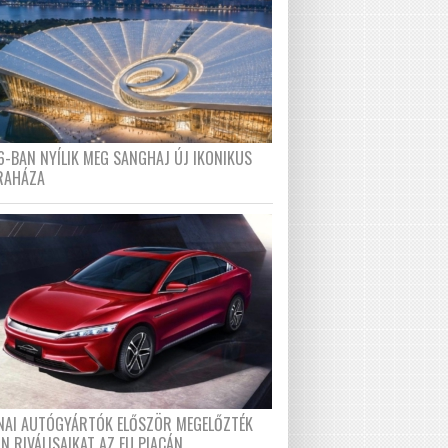
6-BAN NYÍLIK MEG SANGHAJ ÚJ IKONIKUS
RAHÁZA
ÍNAI AUTÓGYÁRTÓK ELŐSZÖR MEGELŐZTÉK
N RIVÁLISAIKAT AZ EU PIACÁN