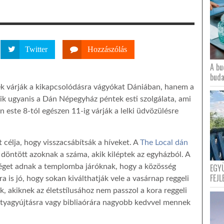
Twitter
Hozzászólás
A bu
buda
k várják a kikapcsolódásra vágyókat Dániában, hanem a
 ugyanis a Dán Népegyház péntek esti szolgálata, ami
n este 8-tól egészen 11-ig várják a lelki üdvözülésre
lt célja, hogy visszacsábítsák a híveket. A
The Local dán
 döntött azoknak a száma, akik kiléptek az egyházból. A
EGY
séget adnak a templomba járóknak, hogy a közösség
FEJL
ra is jó, hogy sokan kiválthatják vele a vasárnap reggeli
, akiknek az életstílusához nem passzol a kora reggeli
rtyagyújtásra vagy bibliaórára nagyobb kedvvel mennek