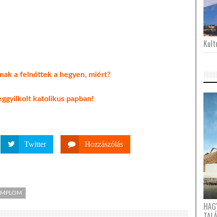
Kultu
ak a felnőttek a hegyen, miért?
ggyilkolt katolikus papban!
Twitter
Hozzászólás
EMPLOM
HAG
TAL