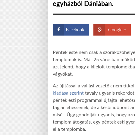
egyházból Dániában.
Facebook
Google +
Péntek este nem csak a szórakozóhelye
templomok is. Már 25 városban működik
azt jelenti, hogy a kijelölt templomokba
vágyókat.
Az újítással a vallási vezetők nem titko
kiadása szerint
tavaly ugyanis rekordot
péntek esti programmal újfajta lehető
tagjai lehessenek, de a késői időpont ar
misét. Úgy gondolják ugyanis, hogy azok
templomlátogatás, egy péntek esti gye
el a templomba.