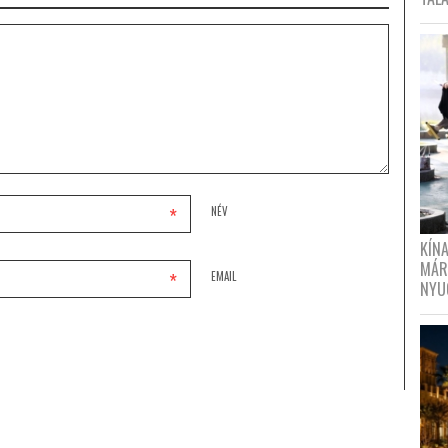
*
NÉV
KÍN
MÁR
*
EMAIL
NYU