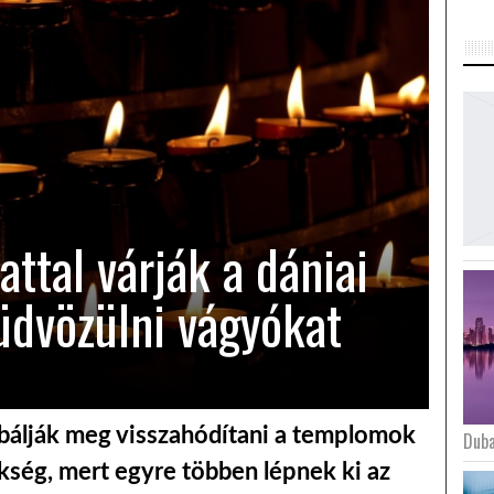
attal várják a dániai
dvözülni vágyókat
bálják meg visszahódítani a templomok
Duba
ükség, mert egyre többen lépnek ki az