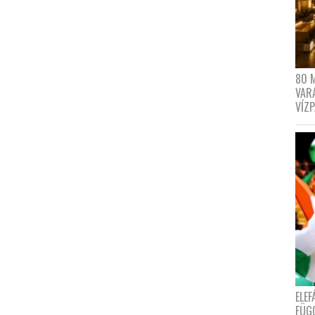
80 
VAR
VÍZ
ELE
FÜG