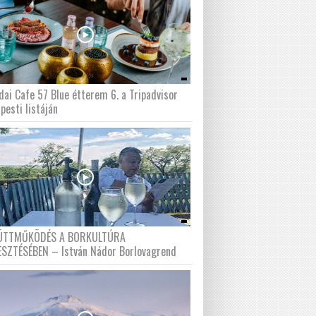
dai Cafe 57 Blue étterem 6. a Tripadvisor
pesti listáján
ÜTTMŰKÖDÉS A BORKULTÚRA
ESZTÉSÉBEN – István Nádor Borlovagrend