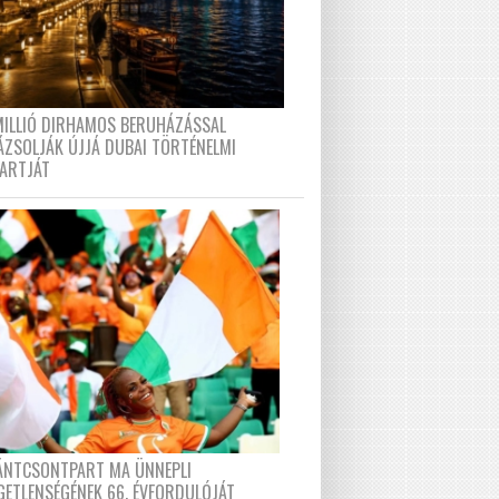
MILLIÓ DIRHAMOS BERUHÁZÁSSAL
ÁZSOLJÁK ÚJJÁ DUBAI TÖRTÉNELMI
PARTJÁT
FÁNTCSONTPART MA ÜNNEPLI
GETLENSÉGÉNEK 66. ÉVFORDULÓJÁT