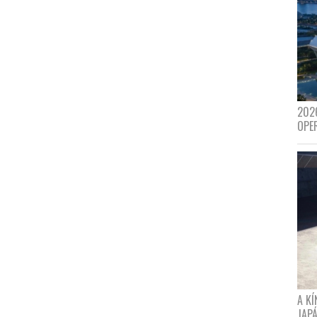
202
OPE
A K
JAPÁ