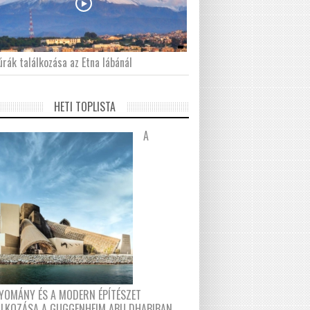
́rák találkozása az Etna lábánál
HETI TOPLISTA
A
YOMÁNY ÉS A MODERN ÉPÍTÉSZET
ÁLKOZÁSA A GUGGENHEIM ABU DHABIBAN