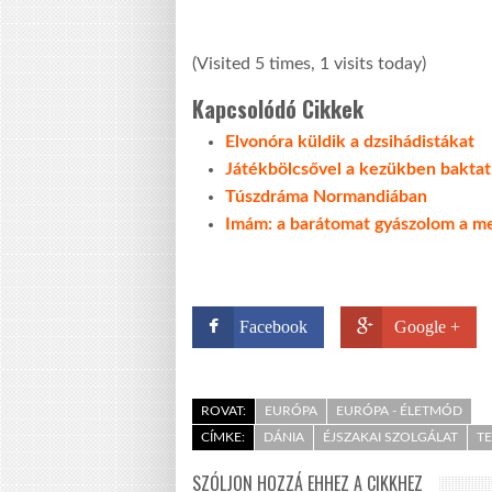
(Visited 5 times, 1 visits today)
Kapcsolódó Cikkek
Elvonóra küldik a dzsihádistákat
Játékbölcsővel a kezükben baktatn
Túszdráma Normandiában
Imám: a barátomat gyászolom a me
Facebook
Google +
ROVAT:
EURÓPA
EURÓPA - ÉLETMÓD
CÍMKE:
DÁNIA
ÉJSZAKAI SZOLGÁLAT
T
SZÓLJON HOZZÁ EHHEZ A CIKKHEZ