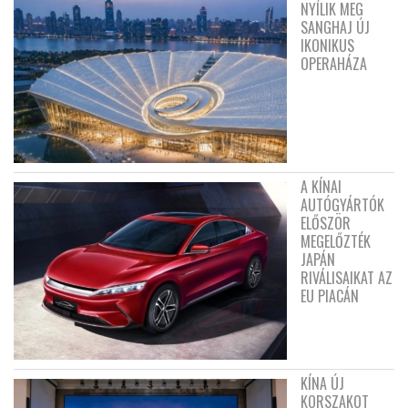
NYÍLIK MEG
SANGHAJ ÚJ
IKONIKUS
OPERAHÁZA
A KÍNAI
AUTÓGYÁRTÓK
ELŐSZÖR
MEGELŐZTÉK
JAPÁN
RIVÁLISAIKAT AZ
EU PIACÁN
KÍNA ÚJ
KORSZAKOT