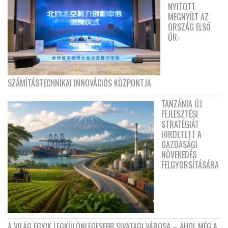
NYITOTT:
MEGNYÍLT AZ
ORSZÁG ELSŐ
ŰR-
SZÁMÍTÁSTECHNIKAI INNOVÁCIÓS KÖZPONTJA
TANZÁNIA ÚJ
FEJLESZTÉSI
STRATÉGIÁT
HIRDETETT A
GAZDASÁGI
NÖVEKEDÉS
FELGYORSÍTÁSÁRA
A VILÁG EGYIK LEGKÜLÖNLEGESEBB SIVATAGI VÁROSA – AHOL MÉG A