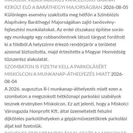
MÁSODIK VILÁGHÁBORÚS PÁNCÉLTÖRŐ GRÁNÁT
KERÜLT ELŐ A BARÁTHEGYI MAJORSÁGBAN
2026-08-05
Különleges esemény szakította meg hétfőn a Szimbiózis
Alapítvány Baráthegyi Majorságában zajló tanösvény-
fejlesztési munkálatokat. Az erdei útszakasz építése során
egy munkagép egy robbanótestnek látszó tárgyat fordított
ki a földből.A helyszínre érkező rendőrjárőr a területet
azonnal biztosította, majd értesítette a Magyar Honvédség
tűzszerész alakulatát.
SZOMBATON IS FIZETNI KELL A PARKOLÁSÉRT
MISKOLCON A MUNKANAP-ÁTHELYEZÉS MIATT
2026-
08-04
A 2026. augusztus 8-i munkanap-áthelyezés miatt ezen a
szombaton a megszokott hétköznapi parkolási szabályok
lesznek érvényben Miskolcon. Ez azt jelenti, hogy a Miskolci
Városgazda Nonprofit Kft. által üzemeltetett felszíni
díjköteles parkolóhelyeken a gépjárművezetőknek parkolási
díjat kell fizetniük.