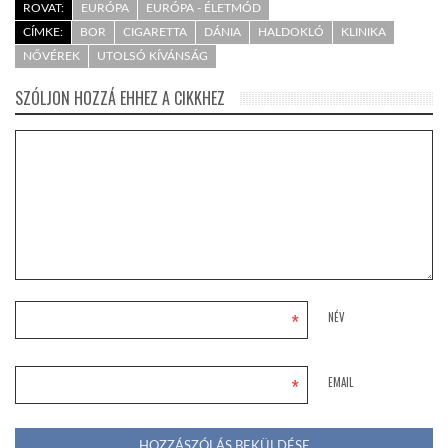
ROVAT:
EURÓPA
EURÓPA - ÉLETMÓD
CÍMKE:
BOR
CIGARETTA
DÁNIA
HALDOKLÓ
KLINIKA
NŐVÉREK
UTOLSÓ KÍVÁNSÁG
SZÓLJON HOZZÁ EHHEZ A CIKKHEZ
*
NÉV
*
EMAIL