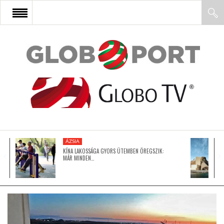
FŐOLDAL
AFRIKA
EURÓPA
ÁZSIA
ÁZSIA
KÍNA LAKOSSÁGA GYORS ÜTEMBEN ÖREGSZIK:
MÁR MINDEN…
ÉSZAK-AMERIKA
LATIN-AMERIKA