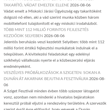
TAKARÍTÓ, VÁDAT EMELTEK ELLENE
2026-08-06
Vádat emelt a Miskolci Járási Ügyészség egy takarítóként
dolgozó nő ellen, aki a vád szerint munka közben három
mobiltelefont tulajdonított el egy miskolci irodaházból.
TÖBB MINT 112 MILLIÓ FORINTOS FEJLESZTÉS
KEZDŐDIK SELYEBEN
2026-08-06
Jelentős beruházás veszi kezdetét Selyében: több mint 112
millió forint értékű fejlesztési munkálatok indulnak el a
településen. A kivitelezési feladatokat egy edelényi
székhelyű vállalkozás nyerte el a közbeszerzési eljárás
eredményeként.
VESZÉLYES PRÓBÁLKOZÁSOK A SZIGETEN: SOKAN A
DUNÁN ÁT AKARNAK BEJUTNI A FESZTIVÁLRA
2026-08-
06
A Sziget Fesztivál minden évben több százezer látogatót
vonz, azonban nem mindenki a hivatalos bejáratokon
keresztül próbál eljutni a rendezvény területére. A szervezők
szerint évről évre előfordul, hogy egyesek a Dunán