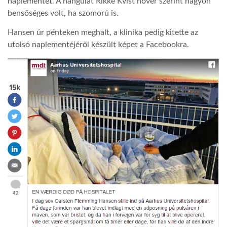
naplementét. A hangulat Rikke Kvist nővér szerint nagyon
bensőséges volt, ha szomorú is.
LATIMO.HU
Hansen úr pénteken meghalt, a klinika pedig kitette az
utolsó naplementéjéről készült képet a Facebookra.
GLOBOBOOK