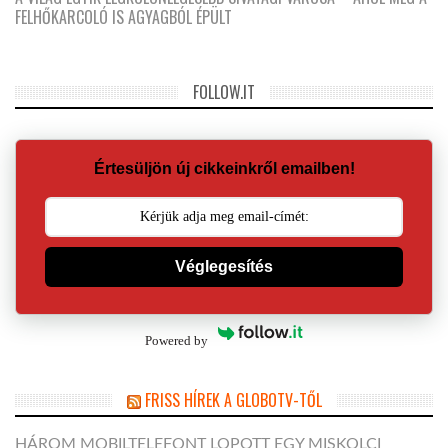
FELHŐKARCOLÓ IS AGYAGBÓL ÉPÜLT
FOLLOW.IT
Értesüljön új cikkeinkről emailben!
Véglegesítés
Powered by
FRISS HÍREK A GLOBOTV-TŐL
HÁROM MOBILTELEFONT LOPOTT EGY MISKOLCI