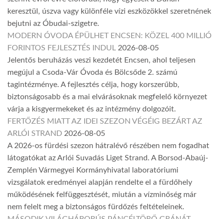
keresztül, úszva vagy különféle vízi eszközökkel szeretnének
bejutni az Óbudai-szigetre.
MODERN ÓVODA ÉPÜLHET ENCSEN: KÖZEL 400 MILLIÓ
FORINTOS FEJLESZTÉS INDUL
2026-08-05
Jelentős beruházás veszi kezdetét Encsen, ahol teljesen
megújul a Csoda-Vár Óvoda és Bölcsőde 2. számú
tagintézménye. A fejlesztés célja, hogy korszerűbb,
biztonságosabb és a mai elvárásoknak megfelelő környezet
várja a kisgyermekeket és az intézmény dolgozóit.
FERTŐZÉS MIATT AZ IDEI SZEZON VÉGÉIG BEZÁRT AZ
ARLÓI STRAND
2026-08-05
A 2026-os fürdési szezon hátralévő részében nem fogadhat
látogatókat az Arlói Suvadás Liget Strand. A Borsod-Abaúj-
Zemplén Vármegyei Kormányhivatal laboratóriumi
vizsgálatok eredményei alapján rendelte el a fürdőhely
működésének felfüggesztését, miután a vízminőség már
nem felelt meg a biztonságos fürdőzés feltételeinek.