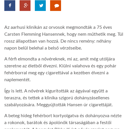
TROPICALMAGAZIN
Az aarhusi klinikán az orvosok megmondták a 75 éves
GLOBOTV
Carsten Flemming Hansennek, hogy nem műthetik meg. Túl
rossz állapotban van hozzá. De nincs remény: néhány
napon belül belehal a belső vérzéseibe.
AFRIKA TUDÁSTÁR
A férfi elmondta a nővéreknek, mi az, amit még utóljára
szeretne az életből élvezni. Kiülni valahova és egy pohár
A NAP SZÉPE
fehérborral meg egy cigarettával a kezében élvezni a
naplementét.
LINKTR.EE
Így is lett. A nővérek kigurították az ágyával együtt a
teraszra, és tettek a klinika szigorú dohányzásellenes
GLOBOZSARU
szabályozására. Meggyújtották Hansen úr cigarettáját.
A beteg hideg fehérbort kortyolgatva és dohányozva nézte
a rokonok, barátok és ápolónők társaságában a festői
DOBRAVERO.HU