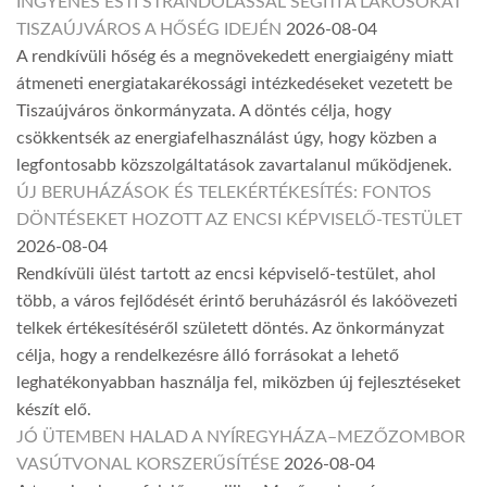
INGYENES ESTI STRANDOLÁSSAL SEGÍTI A LAKOSOKAT
TISZAÚJVÁROS A HŐSÉG IDEJÉN
2026-08-04
A rendkívüli hőség és a megnövekedett energiaigény miatt
átmeneti energiatakarékossági intézkedéseket vezetett be
Tiszaújváros önkormányzata. A döntés célja, hogy
csökkentsék az energiafelhasználást úgy, hogy közben a
legfontosabb közszolgáltatások zavartalanul működjenek.
ÚJ BERUHÁZÁSOK ÉS TELEKÉRTÉKESÍTÉS: FONTOS
DÖNTÉSEKET HOZOTT AZ ENCSI KÉPVISELŐ-TESTÜLET
2026-08-04
Rendkívüli ülést tartott az encsi képviselő-testület, ahol
több, a város fejlődését érintő beruházásról és lakóövezeti
telkek értékesítéséről született döntés. Az önkormányzat
célja, hogy a rendelkezésre álló forrásokat a lehető
leghatékonyabban használja fel, miközben új fejlesztéseket
készít elő.
JÓ ÜTEMBEN HALAD A NYÍREGYHÁZA–MEZŐZOMBOR
VASÚTVONAL KORSZERŰSÍTÉSE
2026-08-04