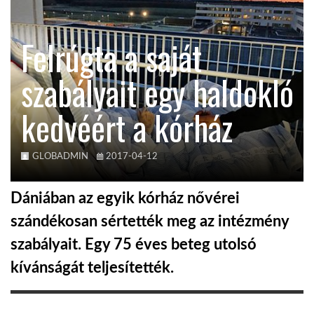
KÖZEL-KELET
Felrúgta a saját
szabályait egy haldokló
AUSZTRÁLIA
kedvéért a kórház
A VILÁG ITTHON
GLOBADMIN
2017-04-12
MÉDIA
Dániában az egyik kórház nővérei
szándékosan sértették meg az intézmény
szabályait. Egy 75 éves beteg utolsó
GLOBOTV BP
kívánságát teljesítették.
HÍR3D