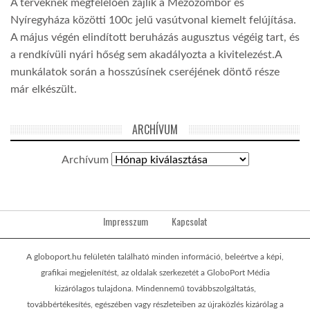
A terveknek megfelelően zajlik a Mezőzombor és
Nyíregyháza közötti 100c jelű vasútvonal kiemelt felújítása.
A május végén elindított beruházás augusztus végéig tart, és
a rendkívüli nyári hőség sem akadályozta a kivitelezést.A
munkálatok során a hosszúsínek cseréjének döntő része
már elkészült.
ARCHÍVUM
Archívum
Impresszum
Kapcsolat
A globoport.hu felületén található minden információ, beleértve a képi,
grafikai megjelenítést, az oldalak szerkezetét a GloboPort Média
kizárólagos tulajdona. Mindennemű továbbszolgáltatás,
továbbértékesítés, egészében vagy részleteiben az újraközlés kizárólag a