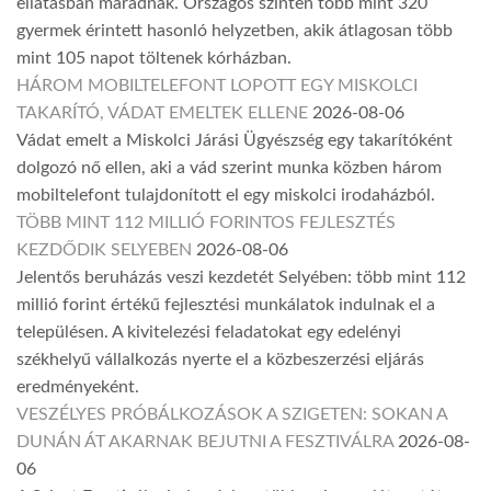
ellátásban maradnak. Országos szinten több mint 320
gyermek érintett hasonló helyzetben, akik átlagosan több
mint 105 napot töltenek kórházban.
HÁROM MOBILTELEFONT LOPOTT EGY MISKOLCI
TAKARÍTÓ, VÁDAT EMELTEK ELLENE
2026-08-06
Vádat emelt a Miskolci Járási Ügyészség egy takarítóként
dolgozó nő ellen, aki a vád szerint munka közben három
mobiltelefont tulajdonított el egy miskolci irodaházból.
TÖBB MINT 112 MILLIÓ FORINTOS FEJLESZTÉS
KEZDŐDIK SELYEBEN
2026-08-06
Jelentős beruházás veszi kezdetét Selyében: több mint 112
millió forint értékű fejlesztési munkálatok indulnak el a
településen. A kivitelezési feladatokat egy edelényi
székhelyű vállalkozás nyerte el a közbeszerzési eljárás
eredményeként.
VESZÉLYES PRÓBÁLKOZÁSOK A SZIGETEN: SOKAN A
DUNÁN ÁT AKARNAK BEJUTNI A FESZTIVÁLRA
2026-08-
06