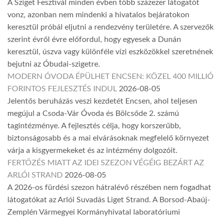
A Sziget Fesztivál minden évben több százezer látogatót
vonz, azonban nem mindenki a hivatalos bejáratokon
keresztül próbál eljutni a rendezvény területére. A szervezők
szerint évről évre előfordul, hogy egyesek a Dunán
keresztül, úszva vagy különféle vízi eszközökkel szeretnének
bejutni az Óbudai-szigetre.
MODERN ÓVODA ÉPÜLHET ENCSEN: KÖZEL 400 MILLIÓ
FORINTOS FEJLESZTÉS INDUL
2026-08-05
Jelentős beruházás veszi kezdetét Encsen, ahol teljesen
megújul a Csoda-Vár Óvoda és Bölcsőde 2. számú
tagintézménye. A fejlesztés célja, hogy korszerűbb,
biztonságosabb és a mai elvárásoknak megfelelő környezet
várja a kisgyermekeket és az intézmény dolgozóit.
FERTŐZÉS MIATT AZ IDEI SZEZON VÉGÉIG BEZÁRT AZ
ARLÓI STRAND
2026-08-05
A 2026-os fürdési szezon hátralévő részében nem fogadhat
látogatókat az Arlói Suvadás Liget Strand. A Borsod-Abaúj-
Zemplén Vármegyei Kormányhivatal laboratóriumi