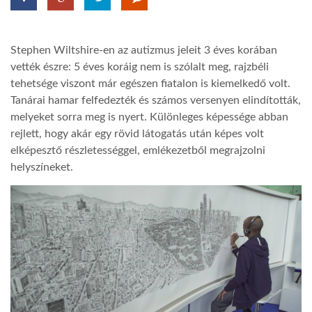
LATIMO.HU
Stephen Wiltshire-en az autizmus jeleit 3 éves korában
vették észre: 5 éves koráig nem is szólalt meg, rajzbéli
GLOBOBOOK
tehetsége viszont már egészen fiatalon is kiemelkedő volt.
Tanárai hamar felfedezték és számos versenyen elindították,
melyeket sorra meg is nyert. Különleges képessége abban
rejlett, hogy akár egy rövid látogatás után képes volt
elképesztő részletességgel, emlékezetből megrajzolni
helyszíneket.