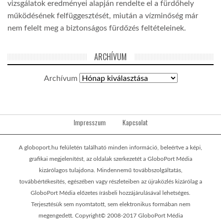
vizsgálatok eredményei alapján rendelte el a fürdőhely
működésének felfüggesztését, miután a vízminőség már
nem felelt meg a biztonságos fürdőzés feltételeinek.
ARCHÍVUM
Archívum
Impresszum
Kapcsolat
A globoport.hu felületén található minden információ, beleértve a képi,
grafikai megjelenítést, az oldalak szerkezetét a GloboPort Média
kizárólagos tulajdona. Mindennemű továbbszolgáltatás,
továbbértékesítés, egészében vagy részleteiben az újraközlés kizárólag a
GloboPort Média előzetes írásbeli hozzájárulásával lehetséges.
Terjesztésük sem nyomtatott, sem elektronikus formában nem
megengedett. Copyright© 2008-2017 GloboPort Média