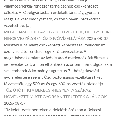
villamosenergia-rendszer terhelésének csökkentését
célozta. A kábelgyártásban érdekelt társaság gyorsan
reagált a kezdeményezésre, és több olyan intézkedést
vezetett be, […]
MEGHIBÁSODOTT AZ EGYIK FŐVEZETÉK, DE EGYELŐRE
NINCS VESZÉLYBEN ÓZD IVÓVÍZELLÁTÁSA
2026-08-07
Műszaki hiba miatt csökkentett kapacitással működik az
ózdi vízellátó rendszer egyik fő távvezetéke. A
meghibásodás miatt az ivóvíztároló medencék feltöltése is
nehezebbé vált, a hiba elhárításán azonban már dolgoznak a
szakemberek.A kormány augusztus 7-i hőségriasztási
gyorsjelentése szerint Ózd biztonságos vízellátását két
távvezeték, egy 500-as és egy 600-as vezeték biztosítja.
TŰZ ÜTÖTT KI A BEKECSI-HEGYEN, A SZÁRAZ
NÖVÉNYZET MIATT GYORSAN TERJEDTEK A LÁNGOK
2026-08-07
Tűz keletkezett pénteken a délelőtti órákban a Bekecsi-