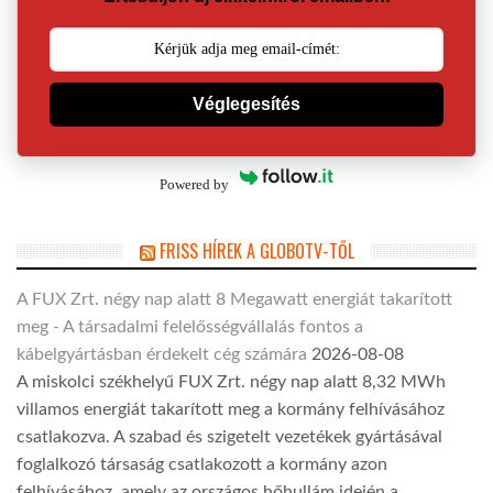
Véglegesítés
Powered by
FRISS HÍREK A GLOBOTV-TŐL
A FUX Zrt. négy nap alatt 8 Megawatt energiát takarított
meg - A társadalmi felelősségvállalás fontos a
kábelgyártásban érdekelt cég számára
2026-08-08
A miskolci székhelyű FUX Zrt. négy nap alatt 8,32 MWh
villamos energiát takarított meg a kormány felhívásához
csatlakozva. A szabad és szigetelt vezetékek gyártásával
foglalkozó társaság csatlakozott a kormány azon
felhívásához, amely az országos hőhullám idején a