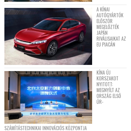
A KÍNAI
AUTÓGYÁRTÓK
ELŐSZÖR
MEGELŐZTÉK
JAPÁN
RIVÁLISAIKAT AZ
EU PIACÁN
KÍNA ÚJ
KORSZAKOT
NYITOTT:
MEGNYÍLT AZ
ORSZÁG ELSŐ
ŰR-
SZÁMÍTÁSTECHNIKAI INNOVÁCIÓS KÖZPONTJA