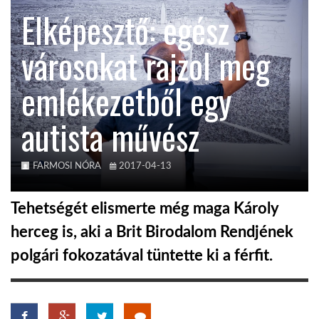
Elképesztő: egész
TROPICALMAGAZIN
városokat rajzol meg
GLOBOTV
emlékezetből egy
autista művész
AFRIKA TUDÁSTÁR
A NAP SZÉPE
FARMOSI NÓRA
2017-04-13
Tehetségét elismerte még maga Károly
LINKTR.EE
herceg is, aki a Brit Birodalom Rendjének
polgári fokozatával tüntette ki a férfit.
GLOBOZSARU
DOBRAVERO.HU