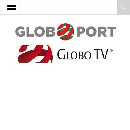
FŐOLDAL
AFRIKA
EURÓPA
ÁZSIA
ÉSZAK-AMERIKA
LATIN-AMERIKA