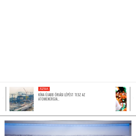
KÖZEL-KELET
AUSZTRÁLIA
A VILÁG ITTHON
MÉDIA
ÁZSIA
KÍNA ÚJABB ÓRIÁSI LÉPÉST TESZ AZ
ATOMENERGIA…
GLOBOTV BP
HÍR3D