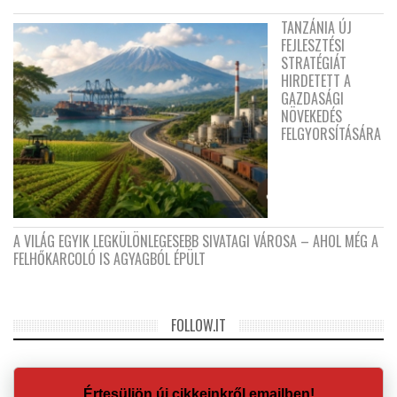
TANZÁNIA ÚJ
FEJLESZTÉSI
STRATÉGIÁT
HIRDETETT A
GAZDASÁGI
NÖVEKEDÉS
FELGYORSÍTÁSÁRA
A VILÁG EGYIK LEGKÜLÖNLEGESEBB SIVATAGI VÁROSA – AHOL MÉG A
FELHŐKARCOLÓ IS AGYAGBÓL ÉPÜLT
FOLLOW.IT
Értesüljön új cikkeinkről emailben!