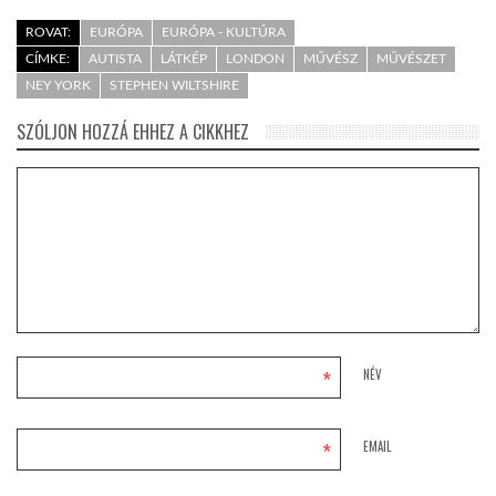
ROVAT:
EURÓPA
EURÓPA - KULTÚRA
CÍMKE:
AUTISTA
LÁTKÉP
LONDON
MŰVÉSZ
MŰVÉSZET
NEY YORK
STEPHEN WILTSHIRE
SZÓLJON HOZZÁ EHHEZ A CIKKHEZ
*
NÉV
*
EMAIL