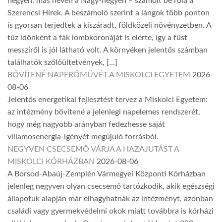
hegyen, más néven a Nagy-hegyen – számolt be róla a
Szerencsi Hírek. A beszámoló szerint a lángok több ponton
is gyorsan terjedtek a kiszáradt, földközeli növényzetben. A
tűz időnként a fák lombkoronáját is elérte, így a füst
messziről is jól látható volt. A környéken jelentős számban
találhatók szőlőültetvények, […]
BŐVÍTENÉ NAPERŐMŰVÉT A MISKOLCI EGYETEM
2026-
08-06
Jelentős energetikai fejlesztést tervez a Miskolci Egyetem:
az intézmény bővítené a jelenlegi napelemes rendszerét,
hogy még nagyobb arányban fedezhesse saját
villamosenergia-igényét megújuló forrásból.
NEGYVEN CSECSEMŐ VÁRJA A HAZAJUTÁST A
MISKOLCI KÓRHÁZBAN
2026-08-06
A Borsod-Abaúj-Zemplén Vármegyei Központi Kórházban
jelenleg negyven olyan csecsemő tartózkodik, akik egészségi
állapotuk alapján már elhagyhatnák az intézményt, azonban
családi vagy gyermekvédelmi okok miatt továbbra is kórházi