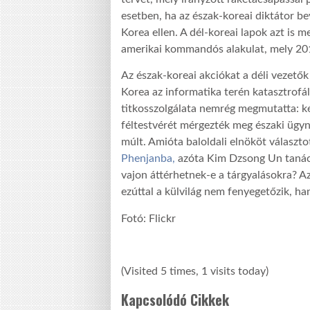
esetben, ha az észak-koreai diktátor b
Korea ellen. A dél-koreai lapok azt is 
amerikai kommandós alakulat, mely 201
Az észak-koreai akciókat a déli vezetők 
Korea az informatika terén katasztrofál
titkosszolgálata nemrég megmutatta: ké
féltestvérét mérgezték meg északi ügy
múlt. Amióta baloldali elnököt választo
Phenjanba,
azóta Kim Dzsong Un tanács
vajon áttérhetnek-e a tárgyalásokra? Az
ezúttal a külvilág nem fenyegetőzik, 
Fotó: Flickr
(Visited 5 times, 1 visits today)
Kapcsolódó Cikkek