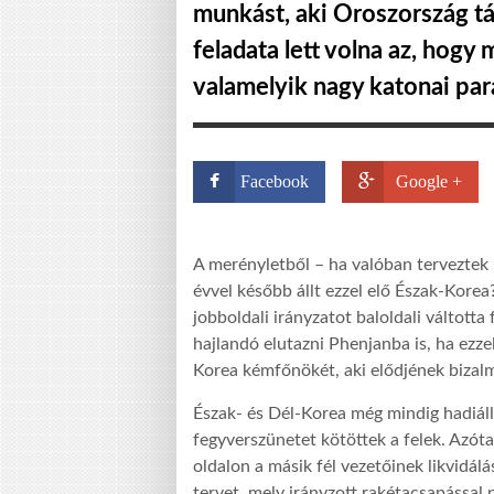
munkást, aki Oroszország táv
feladata lett volna az, hogy
valamelyik nagy katonai par
Facebook
Google +
A merényletből – ha valóban terveztek
évvel később állt ezzel elő Észak-Korea
jobboldali irányzatot baloldali váltotta 
hajlandó elutazni Phenjanba is, ha ezzel
Korea kémfőnökét, aki elődjének bizalm
Észak- és Dél-Korea még mindig hadiá
fegyverszünetet kötöttek a felek. Azót
oldalon a másik fél vezetőinek likvidál
tervet, mely irányzott rakétacsapással