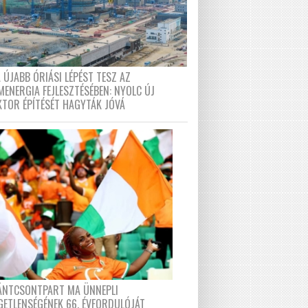
 ÚJABB ÓRIÁSI LÉPÉST TESZ AZ
MENERGIA FEJLESZTÉSÉBEN: NYOLC ÚJ
KTOR ÉPÍTÉSÉT HAGYTÁK JÓVÁ
FÁNTCSONTPART MA ÜNNEPLI
GETLENSÉGÉNEK 66. ÉVFORDULÓJÁT