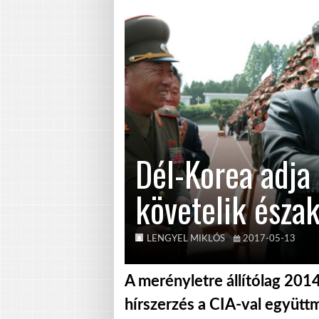
Dél-Korea adja
követelik észa
LENGYEL MIKLÓS
2017-05-13
A merényletre állítólag 2014
hírszerzés a CIA-val együt