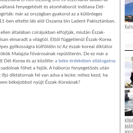
eváltaná fenyegetését és atomháborút indítana Dél-
megírták: már az országban gyakorol az a különleges
1-ben eltette láb alól Oszama bin Ladent Pakisztánban.
Kultu
ellen általában csírájukban elfojtják, miután Észak-
isan elmaradt a világtól. Ettől függetlenül Észak-Korea
pes gyilkosságra külföldön is! Az észak-koreai diktátor
nökök Malajzia fővárosának repülőterén. De ez már a
tt Dél-Korea és az közölte:
a béke érdekében ellátogatna
adóinak főhet a fejük. A háborús fenyegetőzés után
 ifjú diktátornak fel van adva a lecke: mihez kezd, ha
hanem békejobbot nyújt Észak-Koreának?
KÍN
MÁR
NYU