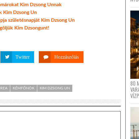
 homárokat Kim Dzsong Unnak
ik Kim Dzsong Un
pja születésnapját Kim Dzsong Un
göljük Kim Dzsongunt!
Twitter
Hozzászólás
80 
VAR
OREA
KÉMFŐNÖK
KIM DZSONG UN
VÍZ