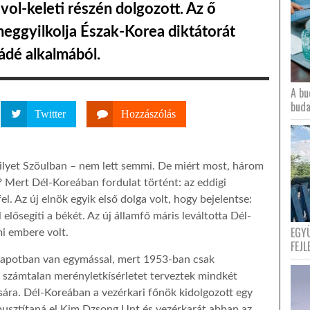
ol-keleti részén dolgozott. Az ő
 meggyilkolja Észak-Korea diktátorát
ádé alkalmából.
A bu
buda
Twitter
Hozzászólás
 ilyet Szöulban – nem lett semmi. De miért most, három
? Mert Dél-Koreában fordulat történt: az eddigi
fel. Az új elnök egyik első dolga volt, hogy bejelentse:
 elősegíti a békét. Az új államfő máris leváltotta Dél-
EGY
i embere volt.
FEJL
llapotban van egymással, mert 1953-ban csak
a számtalan merényletkísérletet terveztek mindkét
ására. Dél-Koreában a vezérkari főnök kidolgozott egy
 pusztítaná el Kim Dzsong Unt és vezérkarát abban az