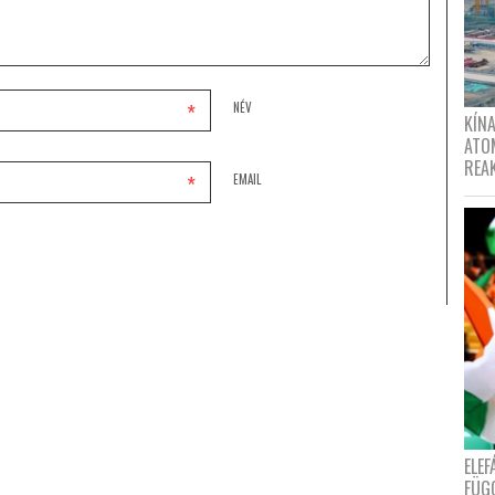
*
NÉV
KÍNA
ATO
REA
*
EMAIL
ELE
FÜG