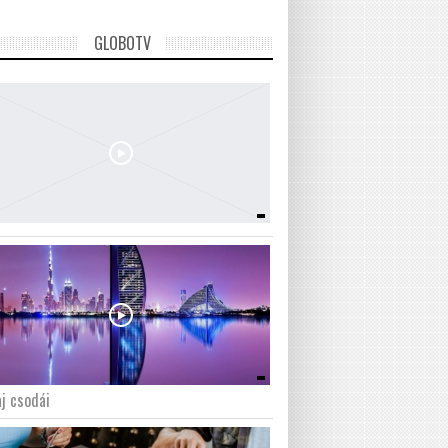
GLOBOTV
j csodái