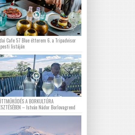
dai Cafe 57 Blue étterem 6. a Tripadvisor
pesti listáján
ÜTTMŰKÖDÉS A BORKULTÚRA
ESZTÉSÉBEN – István Nádor Borlovagrend