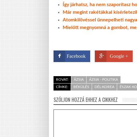
Így járhatsz, ha nem szaporítasz
Már megint rakétákkal kísérletez
Atomkilövéssel ünnepelheti nagya
Mielőtt megnyomná a gombot, me
Facebook
Google +
ROVAT:
ÁZSIA
ÁZSIA - POLITIKA
CÍMKE:
BÉKÜLÉS
DÉL-KOREA
ÉSZAK-K
SZÓLJON HOZZÁ EHHEZ A CIKKHEZ