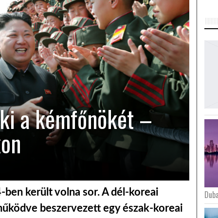
 ki a kémfőnökét –
kon
-ben került volna sor. A dél-koreai
Duba
tműködve beszervezett egy észak-koreai