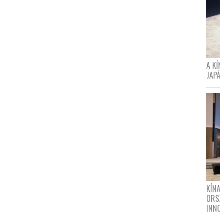
A K
JAPÁ
KÍN
ORS
INN