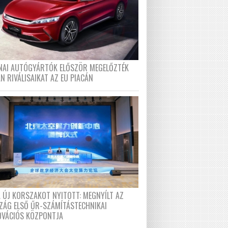
ÍNAI AUTÓGYÁRTÓK ELŐSZÖR MEGELŐZTÉK
N RIVÁLISAIKAT AZ EU PIACÁN
A ÚJ KORSZAKOT NYITOTT: MEGNYÍLT AZ
ZÁG ELSŐ ŰR-SZÁMÍTÁSTECHNIKAI
OVÁCIÓS KÖZPONTJA