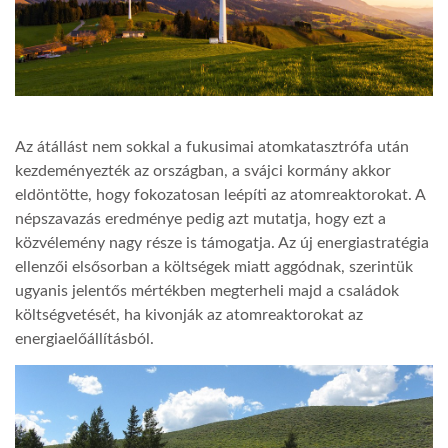
LATIMO.HU
GLOBOBOOK
Az átállást nem sokkal a fukusimai atomkatasztrófa után
kezdeményezték az országban, a svájci kormány akkor
eldöntötte, hogy fokozatosan leépíti az atomreaktorokat. A
népszavazás eredménye pedig azt mutatja, hogy ezt a
közvélemény nagy része is támogatja. Az új energiastratégia
ellenzői elsősorban a költségek miatt aggódnak, szerintük
ugyanis jelentős mértékben megterheli majd a családok
költségvetését, ha kivonják az atomreaktorokat az
energiaelőállításból.