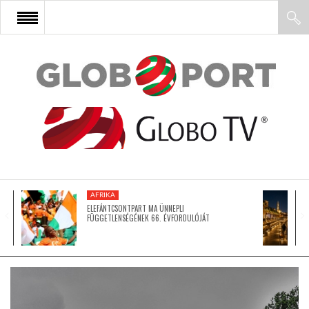
FŐOLDAL
AFRIKA
EURÓPA
AFRIKA
ÁZSIA
ELEFÁNTCSONTPART MA ÜNNEPLI
FÜGGETLENSÉGÉNEK 66. ÉVFORDULÓJÁT
ÉSZAK-AMERIKA
LATIN-AMERIKA