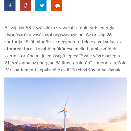
TROPICALMAGAZIN
A svájciak 58.2 százaléka szavazott a nukleáris energia
GLOBOTV
kivonásáról a vasárnapi népszavazáson. Az ország 26
kantonja közül mindössze négyben tették le a voksukat az
atomreaktorok további működése mellett, ami a zöldek
AFRIKA TUDÁSTÁR
szerint történelmi jelentőségű lépés: “Svájc végre belép a
21. századba az energiaelőállítás területén” – mondta a Zöld
A NAP SZÉPE
Párt parlamenti képviselője az RTS televíziós társaságnak.
LINKTR.EE
GLOBOZSARU
DOBRAVERO.HU