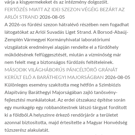
várja a kisgyermekeket és az intézmény dolgozóit.
FERTŐZÉS MIATT AZ IDEI SZEZON VÉGÉIG BEZÁRT AZ
ARLÓI STRAND
2026-08-05
A 2026-os fürdési szezon hátralévő részében nem fogadhat
látogatókat az Arlói Suvadás Liget Strand. A Borsod-Abaúj-
Zemplén Vármegyei Kormányhivatal laboratóriumi
vizsgálatok eredményei alapján rendelte el a fürdőhely
működésének felfüggesztését, miután a vízminőség már
nem felelt meg a biztonságos fürdőzés feltételeinek.
MÁSODIK VILÁGHÁBORÚS PÁNCÉLTÖRŐ GRÁNÁT
KERÜLT ELŐ A BARÁTHEGYI MAJORSÁGBAN
2026-08-05
Különleges esemény szakította meg hétfőn a Szimbiózis
Alapítvány Baráthegyi Majorságában zajló tanösvény-
fejlesztési munkálatokat. Az erdei útszakasz építése során
egy munkagép egy robbanótestnek látszó tárgyat fordított
ki a földből.A helyszínre érkező rendőrjárőr a területet
azonnal biztosította, majd értesítette a Magyar Honvédség
tűzszerész alakulatát.