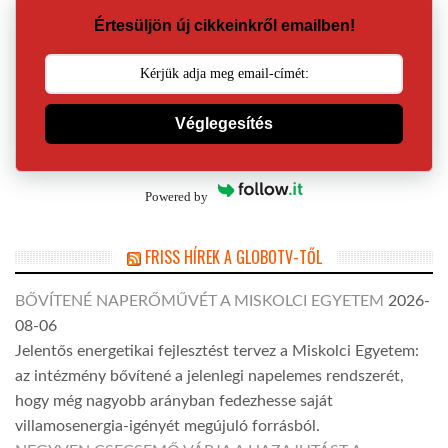
Értesüljön új cikkeinkről emailben!
Véglegesítés
Powered by
FRISS HÍREK A GLOBOTV-TŐL
BŐVÍTENÉ NAPERŐMŰVÉT A MISKOLCI EGYETEM
2026-
08-06
Jelentős energetikai fejlesztést tervez a Miskolci Egyetem:
az intézmény bővítené a jelenlegi napelemes rendszerét,
hogy még nagyobb arányban fedezhesse saját
villamosenergia-igényét megújuló forrásból.