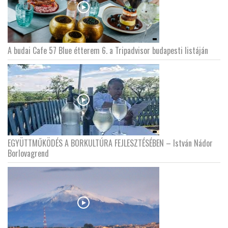
A budai Cafe 57 Blue étterem 6. a Tripadvisor budapesti listáján
EGYÜTTMŰKÖDÉS A BORKULTÚRA FEJLESZTÉSÉBEN – István Nádor
Borlovagrend