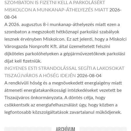
SZOMBATON IS FIZETNI KELL A PARKOLÁSÉRT
MISKOLCON A MUNKANAP-ÁTHELYEZÉS MIATT
2026-
08-04
A 2026. augusztus 8-i munkanap-áthelyezés miatt ezen a
szombaton a megszokott hétköznapi parkolási szabályok
lesznek érvényben Miskolcon. Ez azt jelenti, hogy a Miskolci
Városgazda Nonprofit Kft. által üzemeltetett felszíni
díjköteles parkolóhelyeken a gépjárművezetőknek parkolási
díjat kell fizetniük.
INGYENES ESTI STRANDOLÁSSAL SEGÍTI A LAKOSOKAT
TISZAÚJVÁROS A HŐSÉG IDEJÉN
2026-08-04
A rendkívüli hőség és a megnövekedett energiaigény miatt
átmeneti energiatakarékossági intézkedéseket vezetett be
Tiszaújváros önkormányzata. A döntés célja, hogy
csökkentsék az energiafelhasználást úgy, hogy közben a
legfontosabb közszolgáltatások zavartalanul működjenek.
ARCHÍVUM