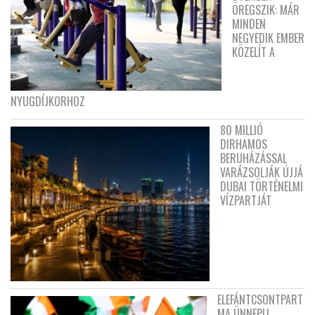
ÖREGSZIK: MÁR
MINDEN
NEGYEDIK EMBER
KÖZELÍT A
NYUGDÍJKORHOZ
80 MILLIÓ
DIRHAMOS
BERUHÁZÁSSAL
VARÁZSOLJÁK ÚJJÁ
DUBAI TÖRTÉNELMI
VÍZPARTJÁT
ELEFÁNTCSONTPART
MA ÜNNEPLI