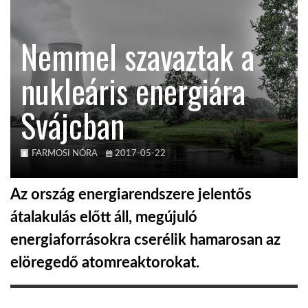
KÖZEL-KELET
Nemmel szavaztak a
nukleáris energiára
AUSZTRÁLIA
Svájcban
A VILÁG ITTHON
FARMOSI NÓRA
2017-05-22
MÉDIA
Az ország energiarendszere jelentős
átalakulás előtt áll, megújuló
energiaforrásokra cserélik hamarosan az
GLOBOTV BP
elöregedő atomreaktorokat.
HÍR3D