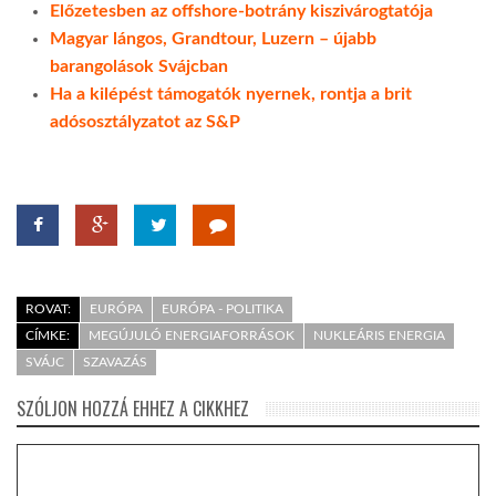
Előzetesben az offshore-botrány kiszivárogtatója
Magyar lángos, Grandtour, Luzern – újabb
barangolások Svájcban
Ha a kilépést támogatók nyernek, rontja a brit
adósosztályzatot az S&P
ROVAT:
EURÓPA
EURÓPA - POLITIKA
CÍMKE:
MEGÚJULÓ ENERGIAFORRÁSOK
NUKLEÁRIS ENERGIA
SVÁJC
SZAVAZÁS
SZÓLJON HOZZÁ EHHEZ A CIKKHEZ