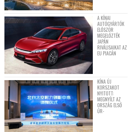
A KÍNAI
AUTÓGYÁRTÓK
ELŐSZÖR
MEGELŐZTÉK
JAPÁN
RIVÁLISAIKAT AZ
EU PIACÁN
KÍNA ÚJ
KORSZAKOT
NYITOTT:
MEGNYÍLT AZ
ORSZÁG ELSŐ
ŰR-