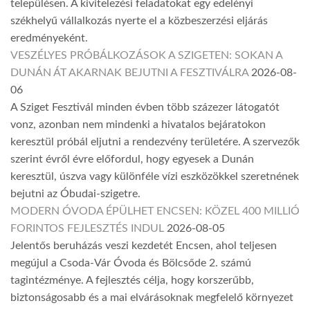
településen. A kivitelezési feladatokat egy edelényi
székhelyű vállalkozás nyerte el a közbeszerzési eljárás
eredményeként.
VESZÉLYES PRÓBÁLKOZÁSOK A SZIGETEN: SOKAN A
DUNÁN ÁT AKARNAK BEJUTNI A FESZTIVÁLRA
2026-08-
06
A Sziget Fesztivál minden évben több százezer látogatót
vonz, azonban nem mindenki a hivatalos bejáratokon
keresztül próbál eljutni a rendezvény területére. A szervezők
szerint évről évre előfordul, hogy egyesek a Dunán
keresztül, úszva vagy különféle vízi eszközökkel szeretnének
bejutni az Óbudai-szigetre.
MODERN ÓVODA ÉPÜLHET ENCSEN: KÖZEL 400 MILLIÓ
FORINTOS FEJLESZTÉS INDUL
2026-08-05
Jelentős beruházás veszi kezdetét Encsen, ahol teljesen
megújul a Csoda-Vár Óvoda és Bölcsőde 2. számú
tagintézménye. A fejlesztés célja, hogy korszerűbb,
biztonságosabb és a mai elvárásoknak megfelelő környezet