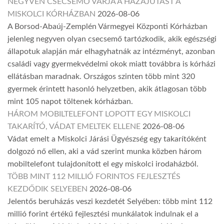
NEGYVEN CSECSEMŐ VÁRJA A HAZAJUTÁST A
MISKOLCI KÓRHÁZBAN
2026-08-06
A Borsod-Abaúj-Zemplén Vármegyei Központi Kórházban
jelenleg negyven olyan csecsemő tartózkodik, akik egészségi
állapotuk alapján már elhagyhatnák az intézményt, azonban
családi vagy gyermekvédelmi okok miatt továbbra is kórházi
ellátásban maradnak. Országos szinten több mint 320
gyermek érintett hasonló helyzetben, akik átlagosan több
mint 105 napot töltenek kórházban.
HÁROM MOBILTELEFONT LOPOTT EGY MISKOLCI
TAKARÍTÓ, VÁDAT EMELTEK ELLENE
2026-08-06
Vádat emelt a Miskolci Járási Ügyészség egy takarítóként
dolgozó nő ellen, aki a vád szerint munka közben három
mobiltelefont tulajdonított el egy miskolci irodaházból.
TÖBB MINT 112 MILLIÓ FORINTOS FEJLESZTÉS
KEZDŐDIK SELYEBEN
2026-08-06
Jelentős beruházás veszi kezdetét Selyében: több mint 112
millió forint értékű fejlesztési munkálatok indulnak el a