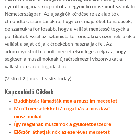
nyitott magának központot a négymillió muszlimot számláló
LATIMO.HU
Németországban. Az újságírók kérdéseire az alapítók
elmondták: számítanak rá, hogy érik majd őket támadások,
de számukra fontosabb, hogy a vallást mentessé tegyék a
GLOBOBOOK
politikától. Ezzel az iszlamista terroristáknak üzennek, akik a
vallást a saját céljaik érdekében használják fel. Az
adományokból felépült mecset elsődleges célja az, hogy
segítsen a muszlimoknak újraértelmezni viszonyukat a
valláshoz és az elfogadáshoz.
(Visited 2 times, 1 visits today)
Kapcsolódó Cikkek
Buddhisták támadták meg a muszlim mecsetet
Mobil mecsetekkel támogatnák a moszkvai
muszlimokat
Így reagálnak muszlimok a gyűlöletbeszédre
Először láthatják nők az ezeréves mecsetet