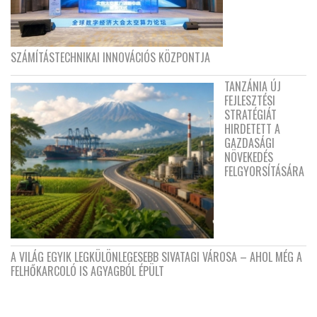
SZÁMÍTÁSTECHNIKAI INNOVÁCIÓS KÖZPONTJA
TANZÁNIA ÚJ
FEJLESZTÉSI
STRATÉGIÁT
HIRDETETT A
GAZDASÁGI
NÖVEKEDÉS
FELGYORSÍTÁSÁRA
A VILÁG EGYIK LEGKÜLÖNLEGESEBB SIVATAGI VÁROSA – AHOL MÉG A
FELHŐKARCOLÓ IS AGYAGBÓL ÉPÜLT