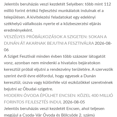
Jelentős beruházás veszi kezdetét Selyében: több mint 112
millió forint értékű fejlesztési munkálatok indulnak el a
településen. A kivitelezési feladatokat egy edelényi
székhelyű vállalkozás nyerte el a közbeszerzési eljárás
eredményeként.
VESZÉLYES PRÓBÁLKOZÁSOK A SZIGETEN: SOKAN A
DUNÁN ÁT AKARNAK BEJUTNI A FESZTIVÁLRA
2026-08-
06
A Sziget Fesztivál minden évben több százezer látogatót
vonz, azonban nem mindenki a hivatalos bejáratokon
keresztül próbál eljutni a rendezvény területére. A szervezők
szerint évről évre előfordul, hogy egyesek a Dunán
keresztül, úszva vagy különféle vízi eszközökkel szeretnének
bejutni az Óbudai-szigetre.
MODERN ÓVODA ÉPÜLHET ENCSEN: KÖZEL 400 MILLIÓ
FORINTOS FEJLESZTÉS INDUL
2026-08-05
Jelentős beruházás veszi kezdetét Encsen, ahol teljesen
megújul a Csoda-Vár Óvoda és Bölcsőde 2. számú