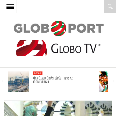
FŐOLDAL
AFRIKA
EURÓPA
ÁZSIA
ÁZSIA
KÍNA ÚJABB ÓRIÁSI LÉPÉST TESZ AZ
ATOMENERGIA…
ÉSZAK-AMERIKA
LATIN-AMERIKA