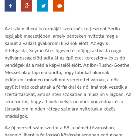
TROPICALMAGAZIN
Az iszlám liberális formáját szeretnék terjeszteni Berlin
GLOBOTV
legújabb mecsetjében, amely pénteken nyitotta meg a
kapuit a vallást gyakorolni kívánók előtt. Az egyik
ötletgazda, Seyran Ates ügyvéd és nőjogi aktivista nagy
AFRIKA TUDÁSTÁR
nyilvánosság előtt adta át az épületet keresztény és zsidó
vendégek és a média képviselői előtt. Az Ibn-Rushd-Goethe
A NAP SZÉPE
Mecset alapítója elmondta, hogy tabukat akarnak
ledönteni: minden muszlimot szeretettel várnak, a nők
együtt imádkozhatnak a férfiakkal és női imámok vezetik a
LINKTR.EE
szertartásokat, ami szintén szokatlan a muszlim világban. Az
sem fontos, hogy a hívek melyik nemhez vonzódnak és a
társadalom minden rétege számára nyitottak a közös
GLOBOZSARU
imádságok.
Az új mecset szám szerint a 88. a német fővárosban,
DOBRAVERO.HU
hasonló liberális felfogású közösség azonban eddig nem