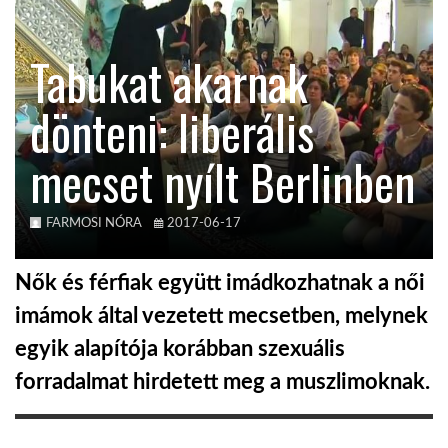
KÖZEL-KELET
Tabukat akarnak
dönteni: liberális
AUSZTRÁLIA
mecset nyílt Berlinben
A VILÁG ITTHON
FARMOSI NÓRA
2017-06-17
MÉDIA
Nők és férfiak együtt imádkozhatnak a női
imámok által vezetett mecsetben, melynek
egyik alapítója korábban szexuális
GLOBOTV BP
forradalmat hirdetett meg a muszlimoknak.
HÍR3D