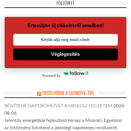
FOLLOW.IT
Értesüljön új cikkeinkről emailben!
Véglegesítés
Powered by
FRISS HÍREK A GLOBOTV-TŐL
BŐVÍTENÉ NAPERŐMŰVÉT A MISKOLCI EGYETEM
2026-
08-06
Jelentős energetikai fejlesztést tervez a Miskolci Egyetem:
az intézmény bővítené a jelenlegi napelemes rendszerét,