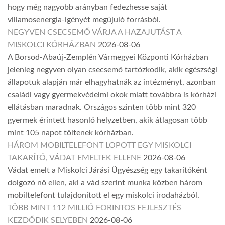
hogy még nagyobb arányban fedezhesse saját
villamosenergia-igényét megújuló forrásból.
NEGYVEN CSECSEMŐ VÁRJA A HAZAJUTÁST A
MISKOLCI KÓRHÁZBAN
2026-08-06
A Borsod-Abaúj-Zemplén Vármegyei Központi Kórházban
jelenleg negyven olyan csecsemő tartózkodik, akik egészségi
állapotuk alapján már elhagyhatnák az intézményt, azonban
családi vagy gyermekvédelmi okok miatt továbbra is kórházi
ellátásban maradnak. Országos szinten több mint 320
gyermek érintett hasonló helyzetben, akik átlagosan több
mint 105 napot töltenek kórházban.
HÁROM MOBILTELEFONT LOPOTT EGY MISKOLCI
TAKARÍTÓ, VÁDAT EMELTEK ELLENE
2026-08-06
Vádat emelt a Miskolci Járási Ügyészség egy takarítóként
dolgozó nő ellen, aki a vád szerint munka közben három
mobiltelefont tulajdonított el egy miskolci irodaházból.
TÖBB MINT 112 MILLIÓ FORINTOS FEJLESZTÉS
KEZDŐDIK SELYEBEN
2026-08-06