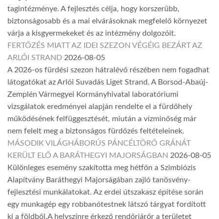
tagintézménye. A fejlesztés célja, hogy korszerűbb,
biztonságosabb és a mai elvárásoknak megfelelő környezet
várja a kisgyermekeket és az intézmény dolgozóit.
FERTŐZÉS MIATT AZ IDEI SZEZON VÉGÉIG BEZÁRT AZ
ARLÓI STRAND
2026-08-05
A 2026-os fürdési szezon hátralévő részében nem fogadhat
látogatókat az Arlói Suvadás Liget Strand. A Borsod-Abaúj-
Zemplén Vármegyei Kormányhivatal laboratóriumi
vizsgálatok eredményei alapján rendelte el a fürdőhely
működésének felfüggesztését, miután a vízminőség már
nem felelt meg a biztonságos fürdőzés feltételeinek.
MÁSODIK VILÁGHÁBORÚS PÁNCÉLTÖRŐ GRÁNÁT
KERÜLT ELŐ A BARÁTHEGYI MAJORSÁGBAN
2026-08-05
Különleges esemény szakította meg hétfőn a Szimbiózis
Alapítvány Baráthegyi Majorságában zajló tanösvény-
fejlesztési munkálatokat. Az erdei útszakasz építése során
egy munkagép egy robbanótestnek látszó tárgyat fordított
ki a földből.A helyszínre érkező rendőrjárőr a területet