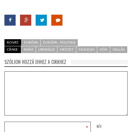
ROVAT:
EURÓPA
EURÓPA - POLITIKA
CÍMKE:
IMÁM
LIBERÁLIS
MECSET
MUSZLIM
NŐK
VALLÁS
SZÓLJON HOZZÁ EHHEZ A CIKKHEZ
*
NÉV