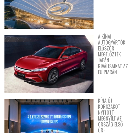
A KÍNAI
AUTÓGYÁRTÓK
ELŐSZÖR
MEGELŐZTÉK
JAPÁN
RIVÁLISAIKAT AZ
EU PIACÁN
KÍNA ÚJ
KORSZAKOT
NYITOTT:
MEGNYÍLT AZ
ORSZÁG ELSŐ
ŰR-