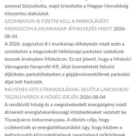
azonnal biztosította, majd értesítette a Magyar Honvédség
tűzszerész alakulatát.
SZOMBATON IS FIZETNI KELL A PARKOLÁSÉRT
MISKOLCON A MUNKANAP-ÁTHELYEZÉS MIATT
2026-
08-04
A 2026. augusztus 8-i munkanap-áthelyezés miatt ezen a
szombaton a megszokott hétköznapi parkolási szabályok
lesznek érvényben Miskolcon. Ez azt jelenti, hogy a Miskolci
Városgazda Nonprofit Kft. által üzemeltetett felszíni
díjköteles parkolóhelyeken a gépjárművezetőknek parkolási
díjat kell fizetniük.
INGYENES ESTI STRANDOLÁSSAL SEGÍTI A LAKOSOKAT
TISZAÚJVÁROS A HŐSÉG IDEJÉN
2026-08-04
A rendkívüli hőség és a megnövekedett energiaigény miatt
átmeneti energiatakarékossági intézkedéseket vezetett be
Tiszaújváros önkormányzata. A döntés célja, hogy
csökkentsék az energiafelhasználást úgy, hogy közben a
legfontosabb közszolgáltatások zavartalanul működjenek.