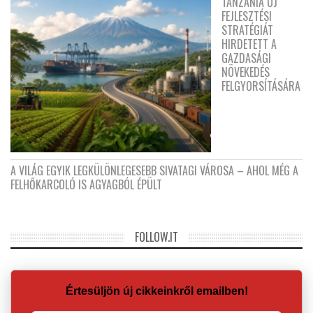
TANZÁNIA ÚJ
FEJLESZTÉSI
STRATÉGIÁT
HIRDETETT A
GAZDASÁGI
NÖVEKEDÉS
FELGYORSÍTÁSÁRA
A VILÁG EGYIK LEGKÜLÖNLEGESEBB SIVATAGI VÁROSA – AHOL MÉG A
FELHŐKARCOLÓ IS AGYAGBÓL ÉPÜLT
FOLLOW.IT
Értesüljön új cikkeinkről emailben!