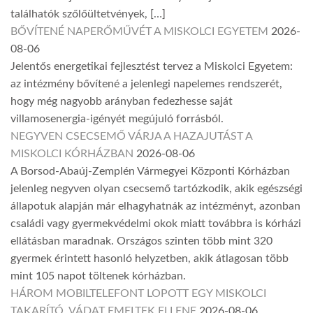
találhatók szőlőültetvények, […]
BŐVÍTENÉ NAPERŐMŰVÉT A MISKOLCI EGYETEM
2026-
08-06
Jelentős energetikai fejlesztést tervez a Miskolci Egyetem:
az intézmény bővítené a jelenlegi napelemes rendszerét,
hogy még nagyobb arányban fedezhesse saját
villamosenergia-igényét megújuló forrásból.
NEGYVEN CSECSEMŐ VÁRJA A HAZAJUTÁST A
MISKOLCI KÓRHÁZBAN
2026-08-06
A Borsod-Abaúj-Zemplén Vármegyei Központi Kórházban
jelenleg negyven olyan csecsemő tartózkodik, akik egészségi
állapotuk alapján már elhagyhatnák az intézményt, azonban
családi vagy gyermekvédelmi okok miatt továbbra is kórházi
ellátásban maradnak. Országos szinten több mint 320
gyermek érintett hasonló helyzetben, akik átlagosan több
mint 105 napot töltenek kórházban.
HÁROM MOBILTELEFONT LOPOTT EGY MISKOLCI
TAKARÍTÓ, VÁDAT EMELTEK ELLENE
2026-08-06