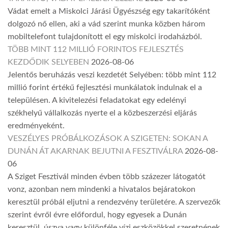
Vádat emelt a Miskolci Járási Ügyészség egy takarítóként
dolgozó nő ellen, aki a vád szerint munka közben három
mobiltelefont tulajdonított el egy miskolci irodaházból.
TÖBB MINT 112 MILLIÓ FORINTOS FEJLESZTÉS
KEZDŐDIK SELYEBEN
2026-08-06
Jelentős beruházás veszi kezdetét Selyében: több mint 112
millió forint értékű fejlesztési munkálatok indulnak el a
településen. A kivitelezési feladatokat egy edelényi
székhelyű vállalkozás nyerte el a közbeszerzési eljárás
eredményeként.
VESZÉLYES PRÓBÁLKOZÁSOK A SZIGETEN: SOKAN A
DUNÁN ÁT AKARNAK BEJUTNI A FESZTIVÁLRA
2026-08-
06
A Sziget Fesztivál minden évben több százezer látogatót
vonz, azonban nem mindenki a hivatalos bejáratokon
keresztül próbál eljutni a rendezvény területére. A szervezők
szerint évről évre előfordul, hogy egyesek a Dunán
keresztül, úszva vagy különféle vízi eszközökkel szeretnének