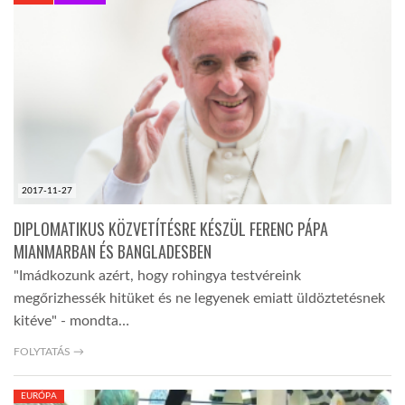
KÖZEL-KELET
AUSZTRÁLIA
A VILÁG ITTHON
2017-11-27
MÉDIA
DIPLOMATIKUS KÖZVETÍTÉSRE KÉSZÜL FERENC PÁPA
MIANMARBAN ÉS BANGLADESBEN
"Imádkozunk azért, hogy rohingya testvéreink
megőrizhessék hitüket és ne legyenek emiatt üldöztetésnek
kitéve" - mondta…
GLOBOTV BP
FOLYTATÁS →
HÍR3D
EURÓPA