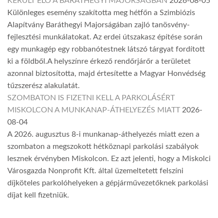
KERÜLT ELŐ A BARÁTHEGYI MAJORSÁGBAN
2026-08-05
Különleges esemény szakította meg hétfőn a Szimbiózis
Alapítvány Baráthegyi Majorságában zajló tanösvény-
fejlesztési munkálatokat. Az erdei útszakasz építése során
egy munkagép egy robbanótestnek látszó tárgyat fordított
ki a földből.A helyszínre érkező rendőrjárőr a területet
azonnal biztosította, majd értesítette a Magyar Honvédség
tűzszerész alakulatát.
SZOMBATON IS FIZETNI KELL A PARKOLÁSÉRT
MISKOLCON A MUNKANAP-ÁTHELYEZÉS MIATT
2026-
08-04
A 2026. augusztus 8-i munkanap-áthelyezés miatt ezen a
szombaton a megszokott hétköznapi parkolási szabályok
lesznek érvényben Miskolcon. Ez azt jelenti, hogy a Miskolci
Városgazda Nonprofit Kft. által üzemeltetett felszíni
díjköteles parkolóhelyeken a gépjárművezetőknek parkolási
díjat kell fizetniük.