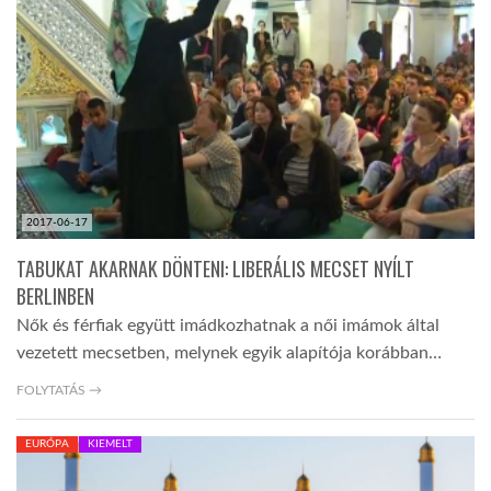
TROPICALMAGAZIN
GLOBOTV
AFRIKA TUDÁSTÁR
2017-06-17
A NAP SZÉPE
TABUKAT AKARNAK DÖNTENI: LIBERÁLIS MECSET NYÍLT
BERLINBEN
Nők és férfiak együtt imádkozhatnak a női imámok által
LINKTR.EE
vezetett mecsetben, melynek egyik alapítója korábban…
FOLYTATÁS →
GLOBOZSARU
EURÓPA
KIEMELT
DOBRAVERO.HU