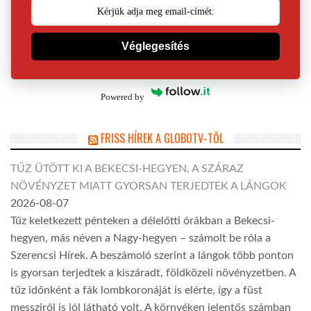
Véglegesítés
Powered by
FRISS HÍREK A GLOBOTV-TŐL
TŰZ ÜTÖTT KI A BEKECSI-HEGYEN, A SZÁRAZ
NÖVÉNYZET MIATT GYORSAN TERJEDTEK A LÁNGOK
2026-08-07
Tűz keletkezett pénteken a délelőtti órákban a Bekecsi-
hegyen, más néven a Nagy-hegyen – számolt be róla a
Szerencsi Hírek. A beszámoló szerint a lángok több ponton
is gyorsan terjedtek a kiszáradt, földközeli növényzetben. A
tűz időnként a fák lombkoronáját is elérte, így a füst
messziről is jól látható volt. A környéken jelentős számban