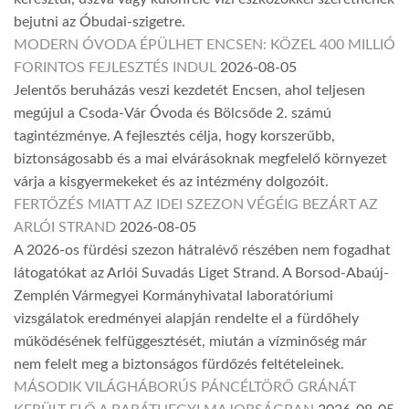
bejutni az Óbudai-szigetre.
MODERN ÓVODA ÉPÜLHET ENCSEN: KÖZEL 400 MILLIÓ
FORINTOS FEJLESZTÉS INDUL
2026-08-05
Jelentős beruházás veszi kezdetét Encsen, ahol teljesen
megújul a Csoda-Vár Óvoda és Bölcsőde 2. számú
tagintézménye. A fejlesztés célja, hogy korszerűbb,
biztonságosabb és a mai elvárásoknak megfelelő környezet
várja a kisgyermekeket és az intézmény dolgozóit.
FERTŐZÉS MIATT AZ IDEI SZEZON VÉGÉIG BEZÁRT AZ
ARLÓI STRAND
2026-08-05
A 2026-os fürdési szezon hátralévő részében nem fogadhat
látogatókat az Arlói Suvadás Liget Strand. A Borsod-Abaúj-
Zemplén Vármegyei Kormányhivatal laboratóriumi
vizsgálatok eredményei alapján rendelte el a fürdőhely
működésének felfüggesztését, miután a vízminőség már
nem felelt meg a biztonságos fürdőzés feltételeinek.
MÁSODIK VILÁGHÁBORÚS PÁNCÉLTÖRŐ GRÁNÁT