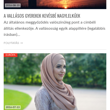
2016-08-19
A VALLÁSOS GYEREKEK KEVÉSBÉ NAGYLELKŰEK
Az általános meggyőződés valószínűleg pont a címbéli
állítás ellenkezője. A vallásosság egyik alappillére (legalábbis
írásban)…
FOLYTATÁS →
EURÓPA
2016-07-13