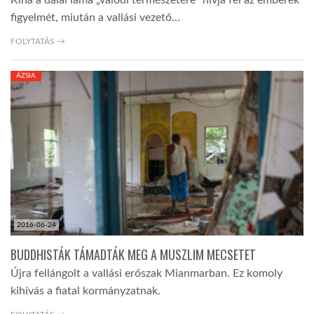
Kína a dalai láma „valódi természetére” hívja fel az emberek
figyelmét, miután a vallási vezető…
FOLYTATÁS →
ÁZSIA
2016-06-24
BUDDHISTÁK TÁMADTÁK MEG A MUSZLIM MECSETET
Újra fellángolt a vallási erőszak Mianmarban. Ez komoly
kihívás a fiatal kormányzatnak.