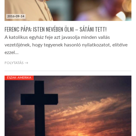
2016-09-14
FERENC PÁPA: ISTEN NEVÉBEN ÖLNI – SÁTÁNI TETT!
A katolikus egyház feje azt javasolja minden vallás
vezetőjének, hogy tegyenek hasonló nyilatkozatot, elítélve
ezzel…
FOLYTATÁS →
ÉSZAK-AMERIKA