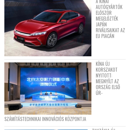
A KÍNAI
AUTÓGYÁRTÓK
ELŐSZÖR
MEGELŐZTÉK
JAPÁN
RIVÁLISAIKAT AZ
EU PIACÁN
KÍNA ÚJ
KORSZAKOT
NYITOTT:
MEGNYÍLT AZ
ORSZÁG ELSŐ
ŰR-
SZÁMÍTÁSTECHNIKAI INNOVÁCIÓS KÖZPONTJA