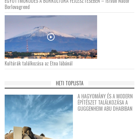
EGYÜTTMŰKÖDÉS A BORKULTÚRA FEJLESZTÉSÉBEN – István Nádor
Borlovagrend
Kultúrák találkozása az Etna lábánál
HETI TOPLISTA
A HAGYOMÁNY ÉS A MODERN
ÉPÍTÉSZET TALÁLKOZÁSA A
GUGGENHEIM ABU DHABIBAN