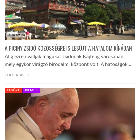
2016-09-26
A PICINY ZSIDÓ KÖZÖSSÉGRE IS LESÚJT A HATALOM KÍNÁBAN
Alig ezren vallják magukat zsidónak Kajfeng városában,
mely egykor virágzó birodalmi központ volt. A hatóságok…
FOLYTATÁS →
EURÓPA
KIEMELT