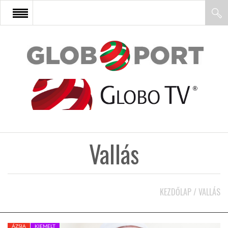
FŐOLDAL
AFRIKA
EURÓPA
Vallás
ÁZSIA
ÉSZAK-AMERIKA
KEZDŐLAP
/
VALLÁS
LATIN-AMERIKA
ÁZSIA
KIEMELT