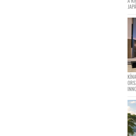
A K
JAPÁ
KÍN
ORS
INN