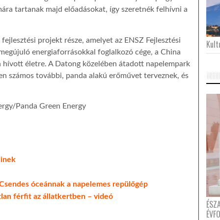
mára tartanak majd előadásokat, így szeretnék felhívni a
fejlesztési projekt része, amelyet az ENSZ Fejlesztési
Kultu
 megújuló energiaforrásokkal foglalkozó cége, a China
ívott életre. A Datong közelében átadott napelempark
ben számos további, panda alakú erőművet terveznek, és
ergy/Panda Green Energy
kinek
a Csendes óceánnak a napelemes repülőgép
tlan férfit az állatkertben – videó
ÉSZ
ÉVF