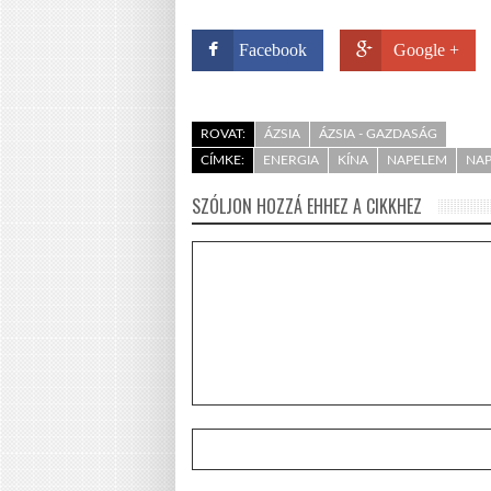
Facebook
Google +
ROVAT:
ÁZSIA
ÁZSIA - GAZDASÁG
CÍMKE:
ENERGIA
KÍNA
NAPELEM
NA
SZÓLJON HOZZÁ EHHEZ A CIKKHEZ