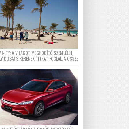
I-IT”: A VILÁGOT MEGHÓDÍTÓ SZEMLÉLET,
LY DUBAI SIKERÉNEK TITKÁT FOGLALJA ÖSSZE