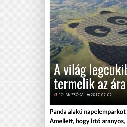
A világ legcuk
termelik az ár
POLÁK ZSÓKA
2017-07-09
Panda alakú napelemparkot 
Amellett, hogy irtó aranyos,