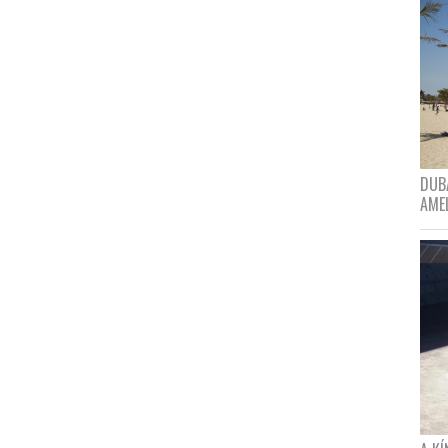
DUBA
AME