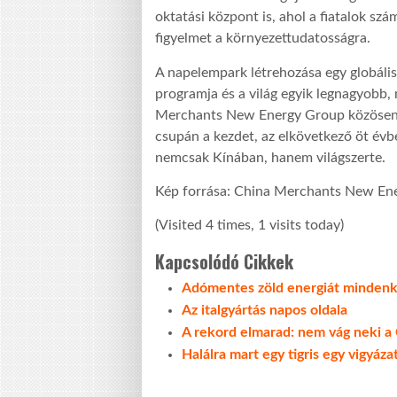
oktatási központ is, ahol a fiatalok szá
figyelmet a környezettudatosságra.
A napelempark létrehozása egy globális 
programja és a világ egyik legnagyobb,
Merchants New Energy Group közösen h
csupán a kezdet, az elkövetkező öt év
nemcsak Kínában, hanem világszerte.
Kép forrása: China Merchants New En
(Visited 4 times, 1 visits today)
Kapcsolódó Cikkek
Adómentes zöld energiát minden
Az italgyártás napos oldala
A rekord elmarad: nem vág neki 
Halálra mart egy tigris egy vigyáza