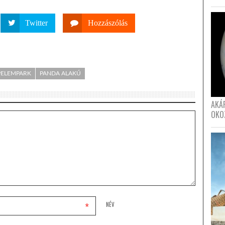
Twitter
Hozzászólás
PELEMPARK
PANDA ALAKÚ
AKÁ
OKO
*
NÉV