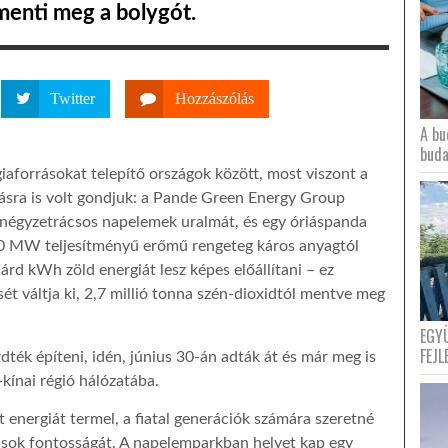
menti meg a bolygót.
Twitter
Hozzászólás
A bu
buda
giaforrásokat telepítő országok között, most viszont a
tásra is volt gondjuk: a Pande Green Energy Group
négyzetrácsos napelemek uralmát, és egy óriáspanda
50 MW teljesítményű erőmű rengeteg káros anyagtól
liárd kWh zöld energiát lesz képes előállítani – ez
sét váltja ki, 2,7 millió tonna szén-dioxidtól mentve meg
EGY
FEJL
ték építeni, idén, június 30-án adták át és már meg is
-kínai régió hálózatába.
 energiát termel, a fiatal generációk számára szeretné
ások fontosságát. A napelemparkban helyet kap egy