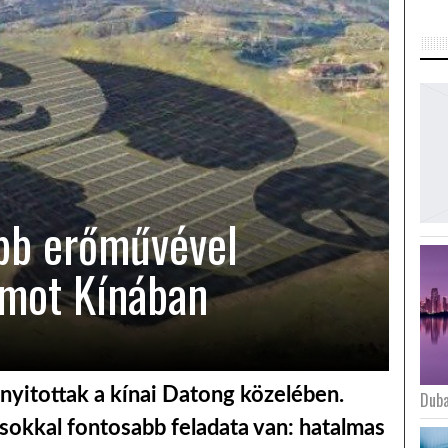
ibb erőművével
amot Kínában
nyitottak a kínai Datong közelében.
Duba
 sokkal fontosabb feladata van: hatalmas