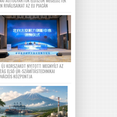
ÍNAI AUTÓGYÁRTÓK ELŐSZÖR MEGELŐZTÉK
N RIVÁLISAIKAT AZ EU PIACÁN
A ÚJ KORSZAKOT NYITOTT: MEGNYÍLT AZ
ZÁG ELSŐ ŰR-SZÁMÍTÁSTECHNIKAI
OVÁCIÓS KÖZPONTJA