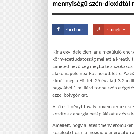
mennyiségű szén-dioxidtól 
Facebook
Google +
Kína egy ideje élen jár a megújuló ener
környezettudatosság mellett a kreativi
Limeted nevű cég megtörte a szokásos 
alakú napelemparkot hozott létre. Az 
kíméli meg a Földet: 25 év alatt 3,2 mil
nagyjából 1 milliárd tonna szén elégeté
ezzel bolygónkat.
A létesítményt tavaly novemberben kezd
kezdte az energia betáplálását az észak
Amellett, hogy a létesítmény erőműként
közelebb hozni a megújuló energiaforr