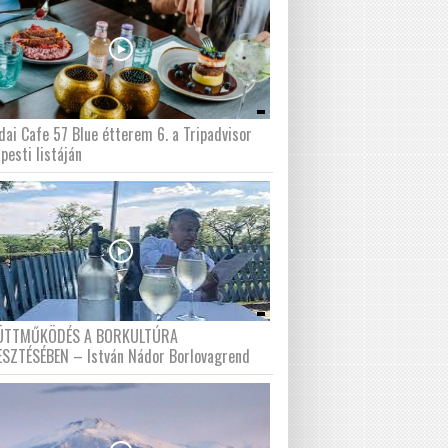
dai Cafe 57 Blue étterem 6. a Tripadvisor
pesti listáján
ÜTTMŰKÖDÉS A BORKULTÚRA
ESZTÉSÉBEN – István Nádor Borlovagrend