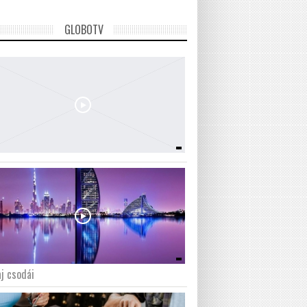
GLOBOTV
j csodái