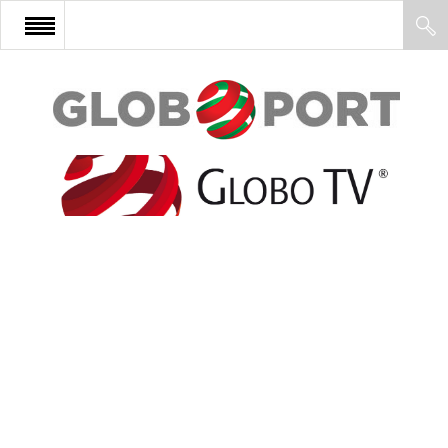
FŐOLDAL
AFRIKA
EURÓPA
ÁZSIA
ÉSZAK-AMERIKA
LATIN-AMERIKA