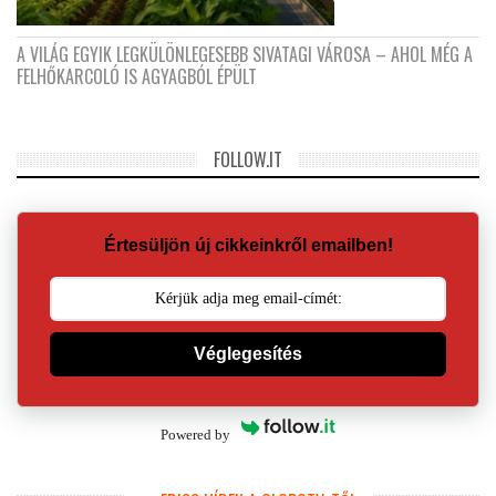
A VILÁG EGYIK LEGKÜLÖNLEGESEBB SIVATAGI VÁROSA – AHOL MÉG A
FELHŐKARCOLÓ IS AGYAGBÓL ÉPÜLT
FOLLOW.IT
Értesüljön új cikkeinkről emailben!
Véglegesítés
Powered by