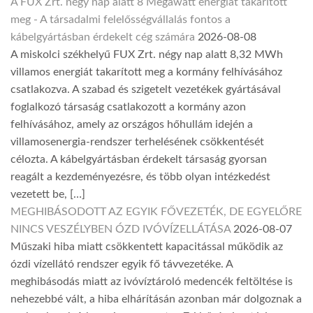
A FUX Zrt. négy nap alatt 8 Megawatt energiát takarított
meg - A társadalmi felelősségvállalás fontos a
kábelgyártásban érdekelt cég számára
2026-08-08
A miskolci székhelyű FUX Zrt. négy nap alatt 8,32 MWh
villamos energiát takarított meg a kormány felhívásához
csatlakozva. A szabad és szigetelt vezetékek gyártásával
foglalkozó társaság csatlakozott a kormány azon
felhívásához, amely az országos hőhullám idején a
villamosenergia-rendszer terhelésének csökkentését
célozta. A kábelgyártásban érdekelt társaság gyorsan
reagált a kezdeményezésre, és több olyan intézkedést
vezetett be, […]
MEGHIBÁSODOTT AZ EGYIK FŐVEZETÉK, DE EGYELŐRE
NINCS VESZÉLYBEN ÓZD IVÓVÍZELLÁTÁSA
2026-08-07
Műszaki hiba miatt csökkentett kapacitással működik az
ózdi vízellátó rendszer egyik fő távvezetéke. A
meghibásodás miatt az ivóvíztároló medencék feltöltése is
nehezebbé vált, a hiba elhárításán azonban már dolgoznak a