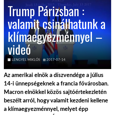
Trump Párizsban :
TROPICALMAGAZIN
valamit csinálhatunk a
GLOBOTV
klímaegyezménnyel –
videó
AFRIKA TUDÁSTÁR
A NAP SZÉPE
LENGYEL MIKLÓS
2017-07-14
Az amerikai elnök a díszvendége a július
LINKTR.EE
14-i ünnepségeknek a francia fővárosban.
Macron elnökkel közös sajtóértekezletén
GLOBOZSARU
beszélt arról, hogy valamit kezdeni kellene
a klímaegyezménnyel, melyet épp
DOBRAVERO.HU