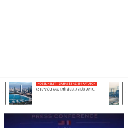
KÖZEL-KELET
AUSZTRÁLIA
A VILÁG ITTHON
MÉDIA
KÖZEL-KELET - DUBAJ ÉS AZ EMIRÁTUSOK
AZ EGYESÜLT ARAB EMÍRSÉGEK A VILÁG EGYIK…
GLOBOTV BP
HÍR3D