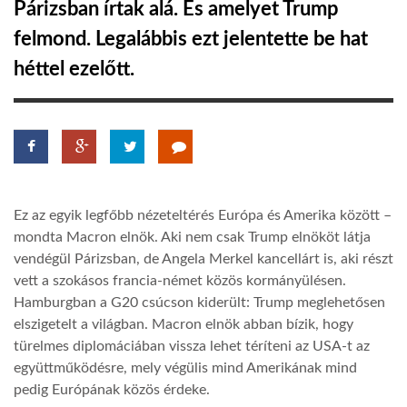
Párizsban írtak alá. És amelyet Trump
felmond. Legalábbis ezt jelentette be hat
LATIMO.HU
héttel ezelőtt.
GLOBOBOOK
Ez az egyik legfőbb nézeteltérés Európa és Amerika között –
mondta Macron elnök. Aki nem csak Trump elnököt látja
vendégül Párizsban, de Angela Merkel kancellárt is, aki részt
vett a szokásos francia-német közös kormányülésen.
Hamburgban a G20 csúcson kiderült: Trump meglehetősen
elszigetelt a világban. Macron elnök abban bízik, hogy
türelmes diplomáciában vissza lehet téríteni az USA-t az
együttműködésre, mely végülis mind Amerikának mind
pedig Európának közös érdeke.