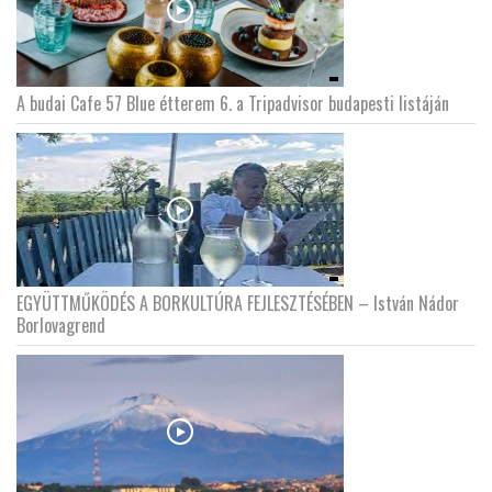
A budai Cafe 57 Blue étterem 6. a Tripadvisor budapesti listáján
EGYÜTTMŰKÖDÉS A BORKULTÚRA FEJLESZTÉSÉBEN – István Nádor
Borlovagrend