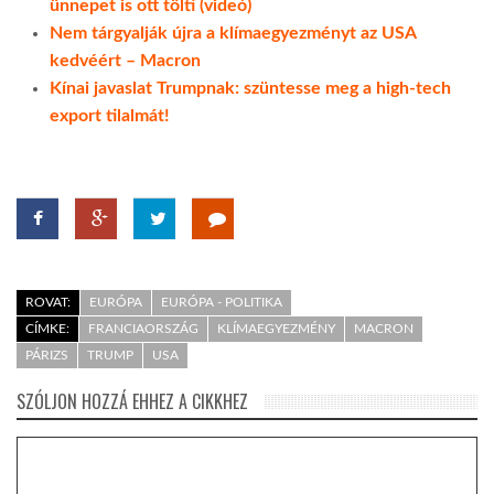
ünnepet is ott tölti (videó)
Nem tárgyalják újra a klímaegyezményt az USA
kedvéért – Macron
Kínai javaslat Trumpnak: szüntesse meg a high-tech
export tilalmát!
ROVAT:
EURÓPA
EURÓPA - POLITIKA
CÍMKE:
FRANCIAORSZÁG
KLÍMAEGYEZMÉNY
MACRON
PÁRIZS
TRUMP
USA
SZÓLJON HOZZÁ EHHEZ A CIKKHEZ