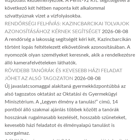
vízpótlást kezdeményeztek. A Perlit-92 Kft. segítségével a
következő két hétben naponta két alkalommal
szivattyúznak vizet a vízfolyásokba.
RENDŐRSÉGI FELHÍVÁS: KAZINCBARCIKAI TOLVAJOK
AZONOSÍTÁSÁHOZ KÉRNEK SEGÍTSÉGET
2026-08-08
A rendőrség a lakosság segítségét kéri két, Kazincbarcikán
történt lopás feltételezett elkövetőinek azonosításában. A
nyomozók olyan személyeket keresnek, akik a rendelkezésre
álló kamerafelvételeken láthatók.
RÖVIDEBB TANÓRÁK ÉS KEVESEBB HÁZI FELADAT
JÖHET AZ ALSÓ TAGOZATON
2026-08-08
Új javaslatcsomaggal alakítaná gyermekközpontúbbá az
alsó tagozatos oktatást az Oktatási és Gyermekügyi
Minisztérium. A „Legyen élmény a tanulás!” című, 14
pontból álló szakmai ajánlás többek között a tanórák
hosszának rugalmasabb kezelését, hosszabb szüneteket,
kevesebb házi feladatot és élményalapú tanulást is
szorgalmaz.