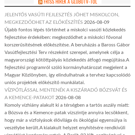
FRISS HÍREK A GLOBOTV-TŐL
JELENTŐS VASÚTI FEJLESZTÉS JÖHET MISKOLCON,
MEGKEZDŐDHET AZ ELŐKÉSZÍTÉS
2026-08-09
Újabb fontos lépés történhet a miskolci vasúti közlekedés
fejlesztése érdekében: megkezdődhet a miskolci fővonal
korszerűsítésének előkészítése. A beruházás a Baross Gábor
Vasútfejlesztési Terv részeként szerepel, amelynek célja a
magyarországi kötöttpályás közlekedés átfogó megújítása.A
fejlesztési programról szóló kormányhatározat megjelent a
Magyar Közlönyben, így elindulhatnak a tervhez kapcsolódó
uniós projektek előkészítő munkálatai.
VÍZPÓTLÁSSAL MENTENÉK A KISZÁRADÓ BÓZSVÁT ÉS
A KEMENCE-PATAKOT
2026-08-08
Komoly vízhiány alakult ki a térségben a tartós aszály miatt:
a Bózsva és a Kemence-patak vízszintje annyira lecsökkent,
hogy már a vízfolyások élővilága és ökológiai egyensúlya is
veszélybe került.A kialakult helyzet enyhítésére rendkívüli