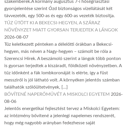
szakemberek.A kormány augusztus 7-i hőségriasztási
gyorsjelentése szerint Ózd biztonságos vízellátását két
távvezeték, egy 500-as és egy 600-as vezeték biztosítja.
TŰZ ÜTÖTT KI A BEKECSI-HEGYEN, A SZÁRAZ
NÖVÉNYZET MIATT GYORSAN TERJEDTEK A LÁNGOK
2026-08-07
Tűz keletkezett pénteken a délelőtti órákban a Bekecsi-
hegyen, más néven a Nagy-hegyen – számolt be róla a
Szerencsi Hírek. A beszámoló szerint a lángok több ponton
is gyorsan terjedtek a kiszáradt, földközeli növényzetben. A
tűz időnként a fák lombkoronáját is elérte, így a füst
messziről is jól látható volt. A környéken jelentős számban
találhatók szőlőültetvények, […]
BŐVÍTENÉ NAPERŐMŰVÉT A MISKOLCI EGYETEM
2026-
08-06
Jelentős energetikai fejlesztést tervez a Miskolci Egyetem:
az intézmény bővítené a jelenlegi napelemes rendszerét,
hogy még nagyobb arányban fedezhesse saját