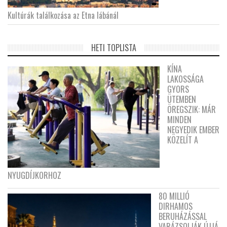
Kultúrák találkozása az Etna lábánál
HETI TOPLISTA
KÍNA
LAKOSSÁGA
GYORS
ÜTEMBEN
ÖREGSZIK: MÁR
MINDEN
NEGYEDIK EMBER
KÖZELÍT A
NYUGDÍJKORHOZ
80 MILLIÓ
DIRHAMOS
BERUHÁZÁSSAL
VARÁZSOLJÁK ÚJJÁ