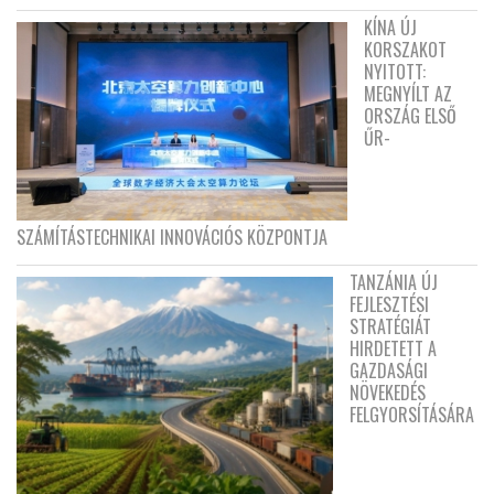
KÍNA ÚJ
KORSZAKOT
NYITOTT:
MEGNYÍLT AZ
ORSZÁG ELSŐ
ŰR-
SZÁMÍTÁSTECHNIKAI INNOVÁCIÓS KÖZPONTJA
TANZÁNIA ÚJ
FEJLESZTÉSI
STRATÉGIÁT
HIRDETETT A
GAZDASÁGI
NÖVEKEDÉS
FELGYORSÍTÁSÁRA