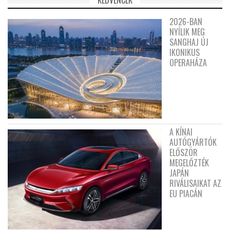
KEDVENCEK
2026-BAN
NYÍLIK MEG
SANGHAJ ÚJ
IKONIKUS
OPERAHÁZA
A KÍNAI
AUTÓGYÁRTÓK
ELŐSZÖR
MEGELŐZTÉK
JAPÁN
RIVÁLISAIKAT AZ
EU PIACÁN