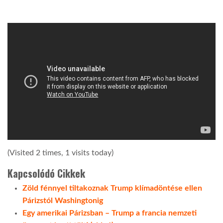
(Visited 2 times, 1 visits today)
Kapcsolódó Cikkek
Zöld fénnyel tiltakoznak Trump klímadöntése ellen
Párizstól Washingtonig
Egy amerikai Párizsban – Trump a francia nemzeti