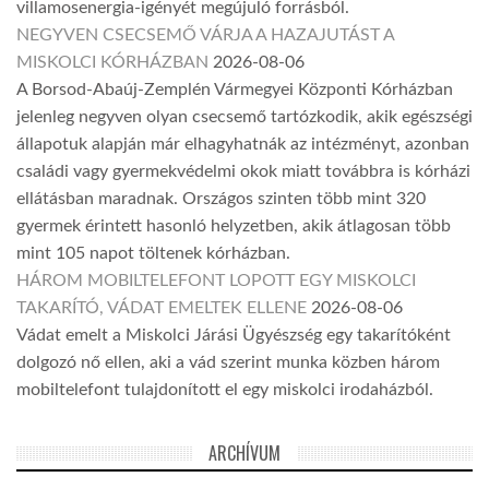
villamosenergia-igényét megújuló forrásból.
NEGYVEN CSECSEMŐ VÁRJA A HAZAJUTÁST A
MISKOLCI KÓRHÁZBAN
2026-08-06
A Borsod-Abaúj-Zemplén Vármegyei Központi Kórházban
jelenleg negyven olyan csecsemő tartózkodik, akik egészségi
állapotuk alapján már elhagyhatnák az intézményt, azonban
családi vagy gyermekvédelmi okok miatt továbbra is kórházi
ellátásban maradnak. Országos szinten több mint 320
gyermek érintett hasonló helyzetben, akik átlagosan több
mint 105 napot töltenek kórházban.
HÁROM MOBILTELEFONT LOPOTT EGY MISKOLCI
TAKARÍTÓ, VÁDAT EMELTEK ELLENE
2026-08-06
Vádat emelt a Miskolci Járási Ügyészség egy takarítóként
dolgozó nő ellen, aki a vád szerint munka közben három
mobiltelefont tulajdonított el egy miskolci irodaházból.
ARCHÍVUM