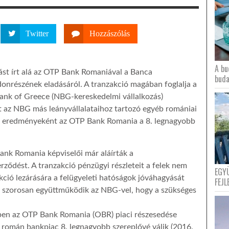
Twitter
Hozzászólás
A bu
st írt alá az OTP Bank Romaniával a Banca
buda
nrészének eladásáról. A tranzakció magában foglalja a
nk of Greece (NBG-kereskedelmi vállalkozás)
t az NBG más leányvállalataihoz tartozó egyéb romániai
ió eredményeként az OTP Bank Romania a 8. legnagyobb
ank Romania képviselői már aláírták a
ződést. A tranzakció pénzügyi részleteit a felek nem
EGY
kció lezárására a felügyeleti hatóságok jóváhagyását
FEJL
t szorosan együttműködik az NBG-vel, hogy a szükséges
pen az OTP Bank Romania (OBR) piaci részesedése
a román bankpiac 8. legnagyobb szereplővé válik (2016.