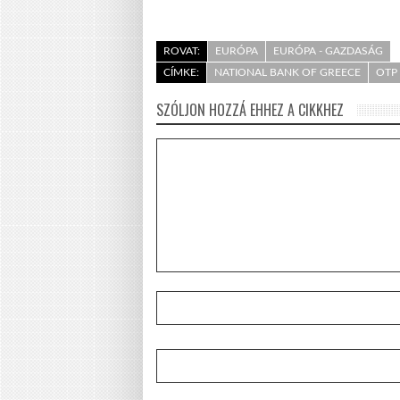
ROVAT:
EURÓPA
EURÓPA - GAZDASÁG
CÍMKE:
NATIONAL BANK OF GREECE
OTP
SZÓLJON HOZZÁ EHHEZ A CIKKHEZ