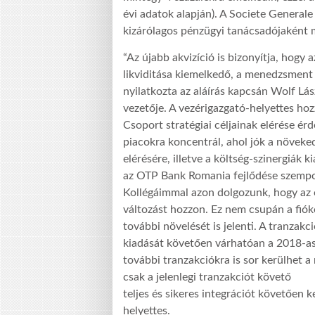
évi adatok alapján). A Societe Genera
kizárólagos pénzügyi tanácsadójaként 
“Az újabb akvizíció is bizonyítja, hogy 
likviditása kiemelkedő, a menedzsment el
nyilatkozta az aláírás kapcsán Wolf Lá
vezetője. A vezérigazgató-helyettes hoz
Csoport stratégiai céljainak elérése ér
piacokra koncentrál, ahol jók a növeked
elérésére, illetve a költség-szinergiák
az OTP Bank Romania fejlődése szempo
Kollégáimmal azon dolgozunk, hogy az 
változást hozzon. Ez nem csupán a fiók
további növelését is jelenti. A tranzak
kiadását követően várhatóan a 2018-as 
további tranzakciókra is sor kerülhet 
csak a jelenlegi tranzakciót követő
teljes és sikeres integrációt követően 
helyettes.