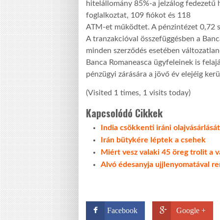
hitelállomány 85%-a jelzálog fedezetű 
foglalkoztat, 109 fiókot és 118
ATM-et működtet. A pénzintézet 0,72 sz
A tranzakcióval összefüggésben a Banc
minden szerződés esetében változatla
Banca Romaneasca ügyfeleinek is felajá
pénzügyi zárására a jövő év elejéig kerül
(Visited 1 times, 1 visits today)
Kapcsolódó Cikkek
India csökkenti iráni olajvásárlását
Irán bütykére léptek a csehek
Miért vesz valaki 45 öreg trolit a v
Alvó édesanyja ujjlenyomatával r
Facebook
Google +