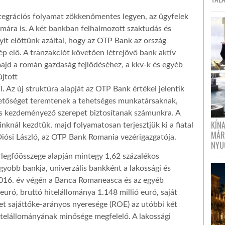
tegrációs folyamat zökkenőmentes legyen, az ügyfelek
ára is. A két bankban felhalmozott szaktudás és
yit előttünk azáltal, hogy az OTP Bank az ország
p elő. A tranzakciót követően létrejövő bank aktív
majd a román gazdaság fejlődéséhez, a kkv-k és egyéb
jtott
 Az új struktúra alapját az OTP Bank értékei jelentik
hetőséget teremtenek a tehetséges munkatársaknak,
 kezdeményező szerepet biztosítanak számunkra. A
KÍN
knál kezdtük, majd folyamatosan terjesztjük ki a fiatal
MÁR
 Diósi László, az OTP Bank Romania vezérigazgatója.
NYU
egfőösszege alapján mintegy 1,62 százalékos
gyobb bankja, univerzális bankként a lakossági és
 2016. év végén a Banca Romaneasca és az egyéb
uró, bruttó hitelállománya 1.148 millió euró, saját
zet sajáttőke-arányos nyeresége (ROE) az utóbbi két
hitelállományának minősége megfelelő. A lakossági