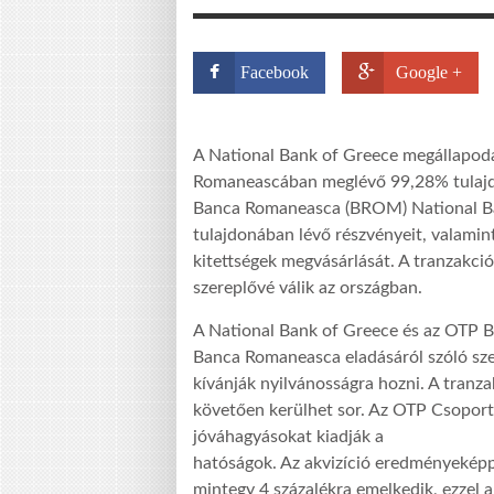
Facebook
Google +
A National Bank of Greece megállapodá
Romaneascában meglévő 99,28% tulajdo
Banca Romaneasca (BROM) National Ba
tulajdonában lévő részvényeit, valamin
kitettségek megvásárlását. A tranzakc
szereplővé válik az országban.
A National Bank of Greece és az OTP B
Banca Romaneasca eladásáról szóló szer
kívánják nyilvánosságra hozni. A tranza
követően kerülhet sor. Az OTP Csopor
jóváhagyásokat kiadják a
hatóságok. Az akvizíció eredményekép
mintegy 4 százalékra emelkedik, ezzel 