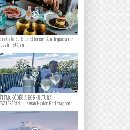
dai Cafe 57 Blue étterem 6. a Tripadvisor
pesti listáján
ÜTTMŰKÖDÉS A BORKULTÚRA
ESZTÉSÉBEN – István Nádor Borlovagrend