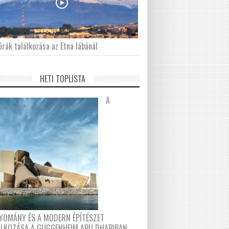
́rák találkozása az Etna lábánál
HETI TOPLISTA
A
YOMÁNY ÉS A MODERN ÉPÍTÉSZET
ÁLKOZÁSA A GUGGENHEIM ABU DHABIBAN