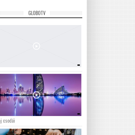
GLOBOTV
j csodái