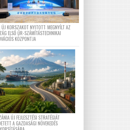
A ÚJ KORSZAKOT NYITOTT: MEGNYÍLT AZ
ZÁG ELSŐ ŰR-SZÁMÍTÁSTECHNIKAI
OVÁCIÓS KÖZPONTJA
ÁNIA ÚJ FEJLESZTÉSI STRATÉGIÁT
DETETT A GAZDASÁGI NÖVEKEDÉS
GYORSÍTÁSÁRA