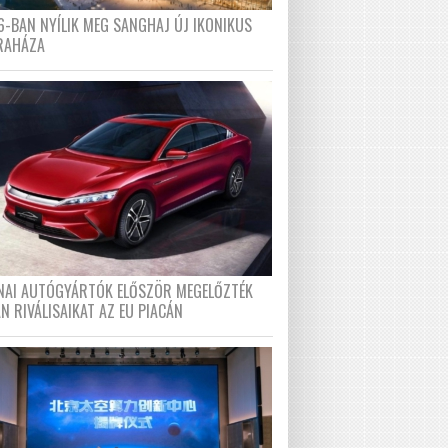
6-BAN NYÍLIK MEG SANGHAJ ÚJ IKONIKUS
RAHÁZA
ÍNAI AUTÓGYÁRTÓK ELŐSZÖR MEGELŐZTÉK
N RIVÁLISAIKAT AZ EU PIACÁN