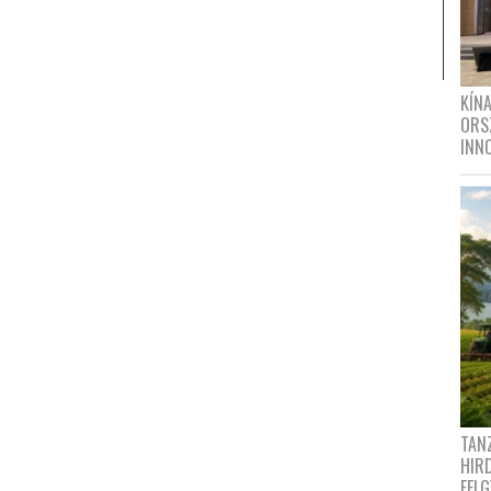
KÍN
ORS
INN
TANZ
HIR
FEL