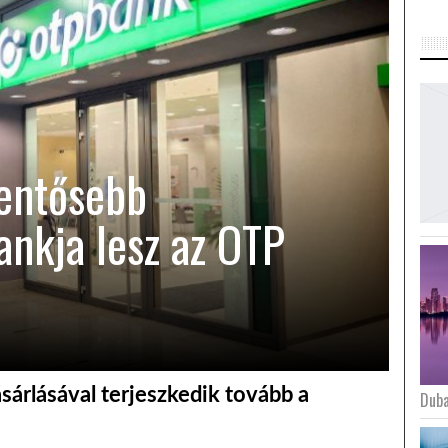
entősebb
nkja lesz az OTP
rlásával terjeszkedik tovább a
Duba