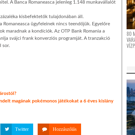
hitel. A Banca Romaneasca jelenleg 1.148 munkavállalót
ázaléka kisbefektetők tulajdonában áll.
a Romaneasca ügyfeleinek nincs teendőjük. Egyelőre
nok maradnak a kondíciók. Az OTP Bank Romania a
80 
nlja svájci frank konverziós programját. A tranzakció
VAR
VÍZ
 sor.
árostól?
endelt magának pokémonos játékokat a 6 éves kislány
Twitter
Hozzászólás