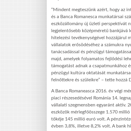
“Mindent megteszünk azért, hogy az in
és a Banca Romanesca munkatársai szám
eszközállomány új üzleti perspektívát n
legjelentősebb középméretű bankjává lé
hitelezési tevékenységével hozzájárul 
vállalatok erősödéséhez a számukra nyú
tanácsadással és pénzügyi támogatással.
majd, amelyek folyamatos fejlődési le
támogatást adnak a csapatmunkához és
pénzügyi kultúra oktatását munkatársain
felnőttekre és szüleikre” – tette hozzá
A Banca Romaneasca 2016. év végi mérl
piaci részesedésével Románia 14. legna
vállalati szegmensben egyaránt aktív.
eszközök mérlegfőösszege 1.570 millió e
tőkéje 145 millió euró volt. A pénzinté
évben 3,8%, illetve 8,2% volt. A bank 