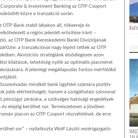
le Corporate & Investment Banking az OTP Csoport
működött közre a tranzakció során.
az OTP Bank stabil lábakon áll, tőkeereje és
Kultu
kötelezett a régiós jelenlét erősítése iránt –
szló, az OTP Bank Kereskedelmi Banki Divíziójának
záfűzte: a tranzakcióval nagy lépést tettek az OTP
dekében. Akvizíciós stratégiánk elsődlegesen azon
ési kilátások, lehetőség nyílik az optimális piacméret
 kiaknázására. A jelenlegi megállapodás fontos mérföldkő
ntjából.
összeolvadás mindkét bank ügyfelei számára pozitív
ok jobb elérhetőségét, hanem a szolgáltatási színvonal
ció pénzügyi zárására, a szükséges hatósági engedélyek
év elejéig kerülhet sor. Természetesen a jövőben
a román piacon az OTP Csoport részvételével, de erre
kerülhet sor” – nyilatkozta Wolf László vezérigazgató-
HAG
TAL