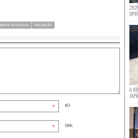
202
OPE
 BANK ROMANIA
VÁSÁRLÁS
A K
JAPÁ
*
NÉV
*
EMAIL