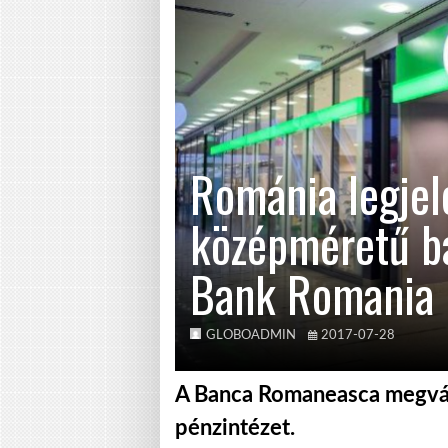
Románia legjel
középméretű ba
Bank Romania
GLOBOADMIN
2017-07-28
A Banca Romaneasca megvásá
pénzintézet.