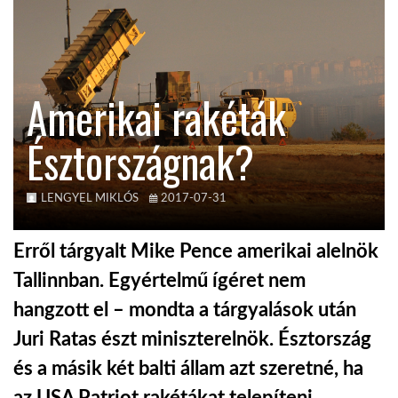
KÖZEL-KELET
Amerikai rakéták
AUSZTRÁLIA
Észtországnak?
A VILÁG ITTHON
LENGYEL MIKLÓS
2017-07-31
MÉDIA
Erről tárgyalt Mike Pence amerikai alelnök
Tallinnban. Egyértelmű ígéret nem
hangzott el – mondta a tárgyalások után
GLOBOTV BP
Juri Ratas észt miniszterelnök. Észtország
és a másik két balti állam azt szeretné, ha
HÍR3D