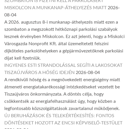
SZOMBATON IS FIZETNI KELL A PARKOLÁSÉRT
MISKOLCON A MUNKANAP-ÁTHELYEZÉS MIATT
2026-
08-04
A 2026. augusztus 8-i munkanap-áthelyezés miatt ezen a
szombaton a megszokott hétköznapi parkolási szabályok
lesznek érvényben Miskolcon. Ez azt jelenti, hogy a Miskolci
Városgazda Nonprofit Kft. által üzemeltetett felszíni
díjköteles parkolóhelyeken a gépjárművezetőknek parkolási
díjat kell fizetniük.
INGYENES ESTI STRANDOLÁSSAL SEGÍTI A LAKOSOKAT
TISZAÚJVÁROS A HŐSÉG IDEJÉN
2026-08-04
A rendkívüli hőség és a megnövekedett energiaigény miatt
átmeneti energiatakarékossági intézkedéseket vezetett be
Tiszaújváros önkormányzata. A döntés célja, hogy
csökkentsék az energiafelhasználást úgy, hogy közben a
legfontosabb közszolgáltatások zavartalanul működjenek.
ÚJ BERUHÁZÁSOK ÉS TELEKÉRTÉKESÍTÉS: FONTOS
DÖNTÉSEKET HOZOTT AZ ENCSI KÉPVISELŐ-TESTÜLET