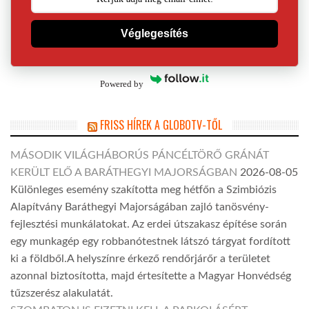
Véglegesítés
Powered by
FRISS HÍREK A GLOBOTV-TŐL
MÁSODIK VILÁGHÁBORÚS PÁNCÉLTÖRŐ GRÁNÁT
KERÜLT ELŐ A BARÁTHEGYI MAJORSÁGBAN
2026-08-05
Különleges esemény szakította meg hétfőn a Szimbiózis
Alapítvány Baráthegyi Majorságában zajló tanösvény-
fejlesztési munkálatokat. Az erdei útszakasz építése során
egy munkagép egy robbanótestnek látszó tárgyat fordított
ki a földből.A helyszínre érkező rendőrjárőr a területet
azonnal biztosította, majd értesítette a Magyar Honvédség
tűzszerész alakulatát.