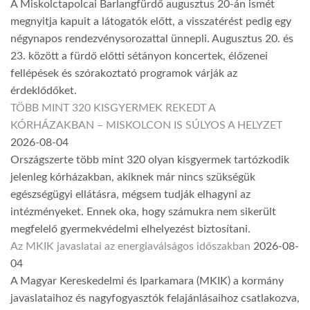
A Miskolctapolcai Barlangfürdő augusztus 20-án ismét
megnyitja kapuit a látogatók előtt, a visszatérést pedig egy
négynapos rendezvénysorozattal ünnepli. Augusztus 20. és
23. között a fürdő előtti sétányon koncertek, élőzenei
fellépések és szórakoztató programok várják az
érdeklődőket.
TÖBB MINT 320 KISGYERMEK REKEDT A
KÓRHÁZAKBAN – MISKOLCON IS SÚLYOS A HELYZET
2026-08-04
Országszerte több mint 320 olyan kisgyermek tartózkodik
jelenleg kórházakban, akiknek már nincs szükségük
egészségügyi ellátásra, mégsem tudják elhagyni az
intézményeket. Ennek oka, hogy számukra nem sikerült
megfelelő gyermekvédelmi elhelyezést biztosítani.
Az MKIK javaslatai az energiaválságos időszakban
2026-08-
04
A Magyar Kereskedelmi és Iparkamara (MKIK) a kormány
javaslataihoz és nagyfogyasztók felajánlásaihoz csatlakozva,