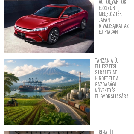
AUTÓGYÁRTÓK
ELŐSZÖR
MEGELŐZTÉK
JAPÁN
RIVÁLISAIKAT AZ
EU PIACÁN
TANZÁNIA ÚJ
FEJLESZTÉSI
STRATÉGIÁT
HIRDETETT A
GAZDASÁGI
NÖVEKEDÉS
FELGYORSÍTÁSÁRA
KÍNA ÚJ