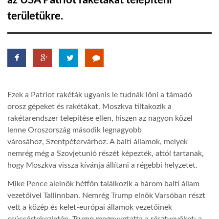
az USA Patriot rakétákat telepíteni
területükre.
TROPICALMAGAZIN
GLOBOTV
AFRIKA TUDÁSTÁR
Ezek a Patriot rakéták ugyanis le tudnák lőni a támadó
orosz gépeket és rakétákat. Moszkva tiltakozik a
A NAP SZÉPE
rakétarendszer telepítése ellen, hiszen az nagyon közel
lenne Oroszország második legnagyobb
városához,
Szentpétervárhoz. A balti államok, melyek
LINKTR.EE
nemrég még a Szovjetunió részét képezték, attól tartanak,
hogy Moszkva vissza kívánja állítani a régebbi helyzetet.
GLOBOZSARU
Mike Pence alelnök hétfőn találkozik a három balti állam
vezetőivel Tallinnban. Nemrég Trump elnök Varsóban részt
vett a közép és kelet-európai államok vezetőinek
DOBRAVERO.HU