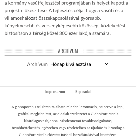
a kormány vasútfejlesztési programjában is helyet kapott a
projekt előkészítése. A fejlesztés célja, hogy a vasúti és a
villamoshálózat összekapcsolásával gyorsabb,
kényelmesebb és versenyképesebb közösségi közlekedést
biztosítson a térség közel 300 ezer lakója számára.
ARCHÍVUM
Archívum
Impresszum
Kapcsolat
A globoport.hu felületén található minden információ, beleértve a képi,
grafikai megjelenítést, az oldalak szerkezetét a GloboPort Média
kizárólagos tulajdona. Mindennemű továbbszolgáltatás,
továbbértékesítés, egészében vagy részleteiben az újraközlés kizárólag a
GloboPort Média előzetes írásbeli hozzájárulásával lehetséges.