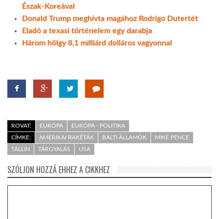
Észak-Koreával
Donald Trump meghívta magához Rodrigo Dutertét
Eladó a texasi történelem egy darabja
Három hölgy 8,1 milliárd dolláros vagyonnal
ROVAT:
EURÓPA
EURÓPA - POLITIKA
CÍMKE:
AMERIKAI RAKÉTÁK
BALTI ÁLLAMOK
MIKE PENCE
TALLIN
TÁRGYALÁS
USA
SZÓLJON HOZZÁ EHHEZ A CIKKHEZ