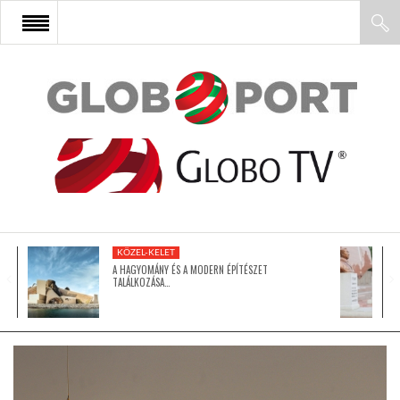
FŐOLDAL
AFRIKA
EURÓPA
KÖZEL-KELET
ÁZSIA
A HAGYOMÁNY ÉS A MODERN ÉPÍTÉSZET
TALÁLKOZÁSA…
ÉSZAK-AMERIKA
LATIN-AMERIKA