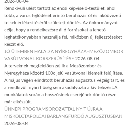
2026-08-04
Rendkívüli ülést tartott az encsi képviselő-testület, ahol
több, a város fejlődését érintő beruházásról és lakóövezeti
telkek értékesítéséről született döntés. Az önkormányzat
célja, hogy a rendelkezésre álló forrásokat a lehető
leghatékonyabban használja fel, miközben új fejlesztéseket
készít elő.
JÓ ÜTEMBEN HALAD A NYÍREGYHÁZA–MEZŐZOMBOR
VASÚTVONAL KORSZERŰSÍTÉSE
2026-08-04
A terveknek megfelelően zajlik a Mezőzombor és
Nyíregyháza közötti 100c jelű vasútvonal kiemelt felújítása.
A május végén elindított beruházás augusztus végéig tart, és
a rendkívüli nyári hőség sem akadályozta a kivitelezést.A
munkálatok során a hosszúsínek cseréjének döntő része
már elkészült.
ÜNNEPI PROGRAMSOROZATTAL NYIT ÚJRA A
MISKOLCTAPOLCAI BARLANGFÜRDŐ AUGUSZTUSBAN
2026-08-04