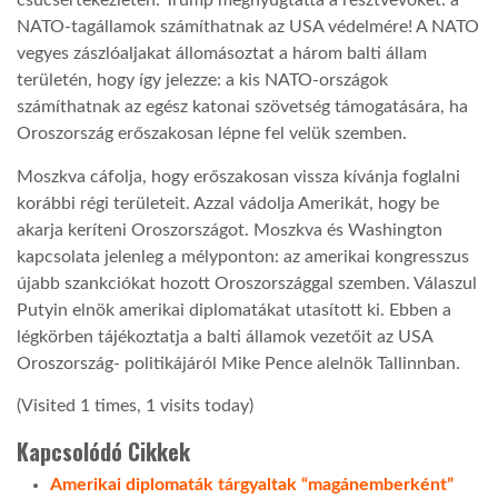
csúcsértekezletén. Trump megnyugtatta a résztvevőket: a
NATO-tagállamok számíthatnak az USA védelmére! A NATO
LATIMO.HU
vegyes zászlóaljakat állomásoztat a három balti állam
területén, hogy így jelezze: a kis NATO-országok
számíthatnak az egész katonai szövetség támogatására, ha
GLOBOBOOK
Oroszország erőszakosan lépne fel velük szemben.
Moszkva cáfolja, hogy erőszakosan vissza kívánja foglalni
korábbi régi területeit. Azzal vádolja Amerikát, hogy be
akarja keríteni Oroszországot. Moszkva és Washington
kapcsolata jelenleg a mélyponton: az amerikai kongresszus
újabb szankciókat hozott Oroszországgal szemben. Válaszul
Putyin elnök amerikai diplomatákat utasított ki. Ebben a
légkörben tájékoztatja a balti államok vezetőit az USA
Oroszország- politikájáról Mike Pence alelnök Tallinnban.
(Visited 1 times, 1 visits today)
Kapcsolódó Cikkek
Amerikai diplomaták tárgyaltak “magánemberként”