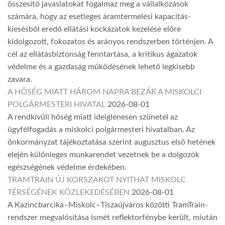
összesítő javaslatokat fogalmaz meg a vállalkozások
számára, hogy az esetleges áramtermelési kapacitás-
kiesésből eredő ellátási kockázatok kezelése előre
kidolgozott, fokozatos és arányos rendszerben történjen. A
cél az ellátásbiztonság fenntartása, a kritikus ágazatok
védelme és a gazdaság működésének lehető legkisebb
zavara.
A HŐSÉG MIATT HÁROM NAPRA BEZÁR A MISKOLCI
POLGÁRMESTERI HIVATAL
2026-08-01
A rendkívüli hőség miatt ideiglenesen szünetel az
ügyfélfogadás a miskolci polgármesteri hivatalban. Az
önkormányzat tájékoztatása szerint augusztus első hetének
elején különleges munkarendet vezetnek be a dolgozók
egészségének védelme érdekében.
TRAMTRAIN ÚJ KORSZAKOT NYITHAT MISKOLC
TÉRSÉGÉNEK KÖZLEKEDÉSÉBEN
2026-08-01
A Kazincbarcika–Miskolc–Tiszaújváros közötti TramTrain-
rendszer megvalósítása ismét reflektorfénybe került, miután