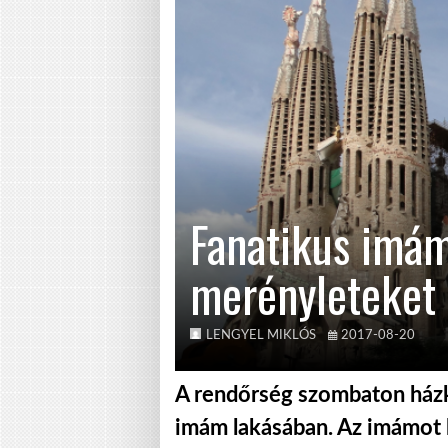
Fanatikus imám
merényleteket 
LENGYEL MIKLÓS
2017-08-20
A rendőrség szombaton házku
imám lakásában. Az imámot k