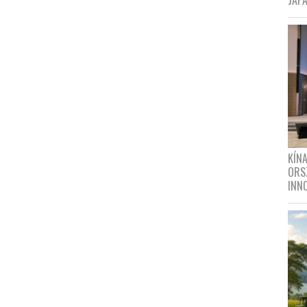
JAPÁ
KÍN
ORS
INN