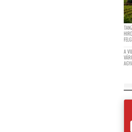
TANZ
HIR
FEL
A VI
VÁR
AGY