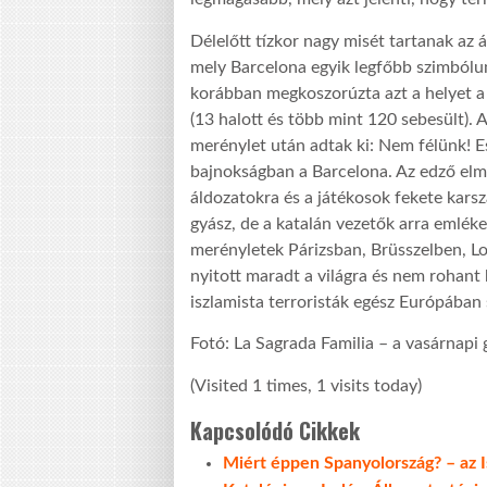
Délelőtt tízkor nagy misét tartanak az
mely Barcelona egyik legfőbb szimbóluma
korábban megkoszorúzta azt a helyet a 
(13 halott és több mint 120 sebesült). 
merénylet után adtak ki: Nem félünk! Est
bajnokságban a Barcelona. Az edző elm
áldozatokra és a játékosok fekete kars
gyász, de a katalán vezetők arra emléke
merényletek Párizsban, Brüsszelben, L
nyitott maradt a világra és nem rohant 
iszlamista terroristák egész Európában 
Fotó: La Sagrada Familia – a vasárnap
(Visited 1 times, 1 visits today)
Kapcsolódó Cikkek
Miért éppen Spanyolország? – az I