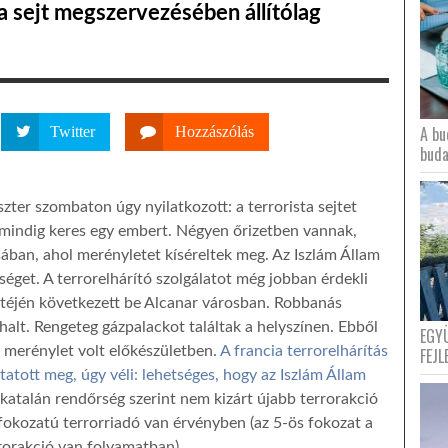
ta sejt megszervezésében állítólag
A bu
Twitter
Hozzászólás
buda
ter szombaton úgy nyilatkozott: a terrorista sejtet
 mindig keres egy embert. Négyen őrizetben vannak,
sában, ahol merényletet kíséreltek meg. Az Iszlám Állam
ősséget. A terrorelhárító szolgálatot még jobban érdekli
stéjén következett be Alcanar városban. Robbanás
ghalt. Rengeteg gázpalackot találtak a helyszínen. Ebből
EGY
 merénylet volt előkészületben.
A francia terrorelhárítás
FEJL
tatott meg, úgy véli: lehetséges, hogy az Iszlám Állam
katalán rendőrség szerint nem kizárt újabb terrorakció
 fokozatú terrorriadó van érvényben (az 5-ös fokozat a
rrorakció van folyamatban).