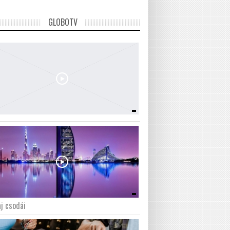
GLOBOTV
j csodái