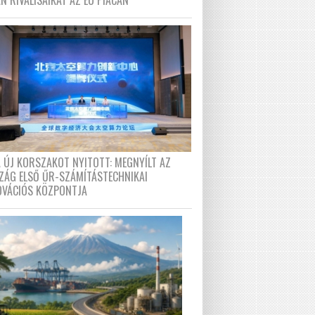
N RIVÁLISAIKAT AZ EU PIACÁN
A ÚJ KORSZAKOT NYITOTT: MEGNYÍLT AZ
ZÁG ELSŐ ŰR-SZÁMÍTÁSTECHNIKAI
OVÁCIÓS KÖZPONTJA