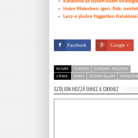
Katalónia az Iszlám Állam stratég
Imám Walesben: igen, fiúk, nektek
Lesz-e jövőre független Katalónia
Facebook
Google +
ROVAT:
EURÓPA
EURÓPA - POLITIKA
CÍMKE:
IMÁM
ISZLÁM ÁLLAM
KATALÓN
SZÓLJON HOZZÁ EHHEZ A CIKKHEZ