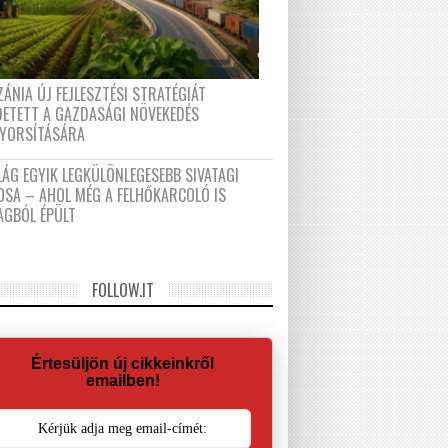
ÁNIA ÚJ FEJLESZTÉSI STRATÉGIÁT
DETETT A GAZDASÁGI NÖVEKEDÉS
GYORSÍTÁSÁRA
LÁG EGYIK LEGKÜLÖNLEGESEBB SIVATAGI
OSA – AHOL MÉG A FELHŐKARCOLÓ IS
AGBÓL ÉPÜLT
FOLLOW.IT
Értesüljön új cikkeinkről
emailben!