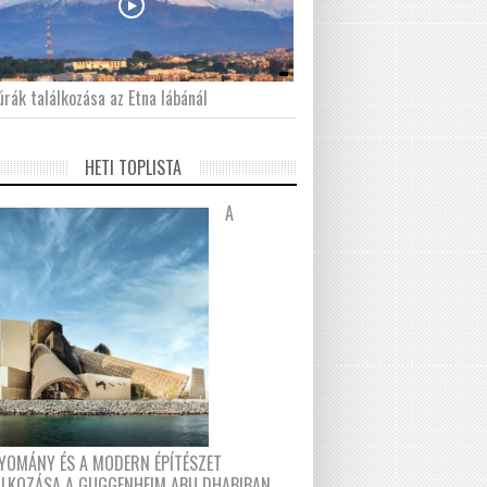
́rák találkozása az Etna lábánál
HETI TOPLISTA
A
YOMÁNY ÉS A MODERN ÉPÍTÉSZET
ÁLKOZÁSA A GUGGENHEIM ABU DHABIBAN