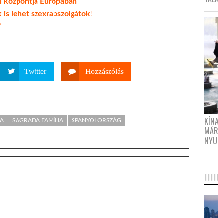
iai központja Európában
 is lehet szexrabszolgátok!
?
Twitter
Hozzászólás
KÍN
IA
SAGRADA FAMÍLIA
SPANYOLORSZÁG
MÁR
NYU