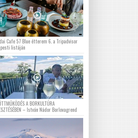
dai Cafe 57 Blue étterem 6. a Tripadvisor
pesti listáján
ÜTTMŰKÖDÉS A BORKULTÚRA
ESZTÉSÉBEN – István Nádor Borlovagrend