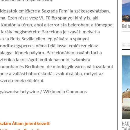
 áldozatok emlékére a Sagrada Família székesegyházban,
. Ezen részt vesz VI. Fülöp spanyol király is, aki
Katalónia téren, ahol a terrorista belerohant a tömegbe
Kultu
A király megismételte Barcelona jelszavát, melyet a
e a Betis Sevilla ellen lép pályára a spanyol
ondta: egyperces néma felállással emlékeznek az
zalaggal lépnek pályára. Barcelonában tovább tart a
ztetik a lakosságot: voltak hasonló iszlamista
ondonban és Berlinben, de mindegyik város változatlanul
bele a vallási háborúskodás zsákutcájába, melyet az
szeretnének előidézni.
i gyászmise helyszíne / Wikimedia Commons
HAG
szlám Állam jelentkezett
TAL