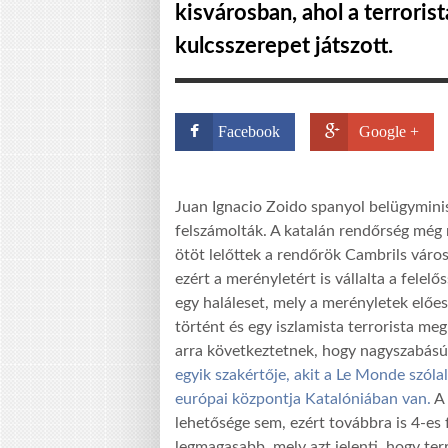
kisvárosban, ahol a terroris
kulcsszerepet játszott.
Facebook
Google +
Juan Ignacio Zoido spanyol belügyminisz
felszámolták. A katalán rendőrség még
ötöt lelőttek a rendőrök Cambrils váro
ezért a merényletért is vállalta a felel
egy haláleset, mely a merényletek előe
történt és egy iszlamista terrorista me
arra következtetnek, hogy nagyszabású
egyik szakértője, akit a Le Monde szólal
európai központja Katalóniában van.
A 
lehetősége sem, ezért továbbra is 4-es
legmagasabb, mely azt jelenti, hogy te