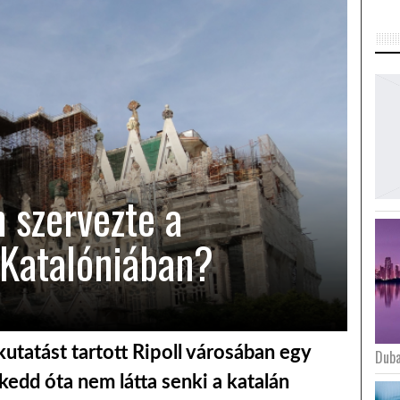
 szervezte a
Katalóniában?
tatást tartott Ripoll városában egy
Duba
edd óta nem látta senki a katalán