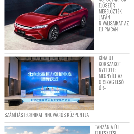
ELŐSZÖR
MEGELŐZTÉK
JAPÁN
RIVÁLISAIKAT AZ
EU PIACÁN
KÍNA ÚJ
KORSZAKOT
NYITOTT:
MEGNYÍLT AZ
ORSZÁG ELSŐ
ŰR-
SZÁMÍTÁSTECHNIKAI INNOVÁCIÓS KÖZPONTJA
TANZÁNIA ÚJ
FEJLESZTÉSI