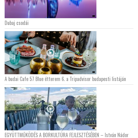
Dubaj csodái
A budai Cafe 57 Blue étterem 6. a Tripadvisor budapesti listáján
EGYÜTTMŰKÖDÉS A BORKULTÚRA FEJLESZTÉSÉBEN – István Nádor