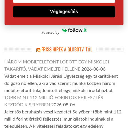
Véglegesítés
Powered by
FRISS HÍREK A GLOBOTV-TŐL
HÁROM MOBILTELEFONT LOPOTT EGY MISKOLCI
TAKARÍTÓ, VÁDAT EMELTEK ELLENE
2026-08-06
Vádat emelt a Miskolci Járási Ügyészség egy takarítóként
dolgozó nő ellen, aki a vád szerint munka közben három
mobiltelefont tulajdonított el egy miskolci irodaházból.
TÖBB MINT 112 MILLIÓ FORINTOS FEJLESZTÉS
KEZDŐDIK SELYEBEN
2026-08-06
Jelentős beruházás veszi kezdetét Selyében: több mint 112
millió forint értékű fejlesztési munkálatok indulnak el a
településen. A kivitelezési feladatokat egy edelényi