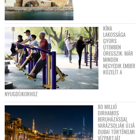
KÍNA
LAKOSSÁGA
GYORS
ÜTEMBEN
ÖREGSZIK: MÁR
MINDEN
NEGYEDIK EMBER
KÖZELÍT A
NYUGDÍJKORHOZ
80 MILLIÓ
DIRHAMOS
BERUHÁZÁSSAL
VARÁZSOLJÁK ÚJJÁ
DUBAI TÖRTÉNELMI
VÍZPARTJÁT