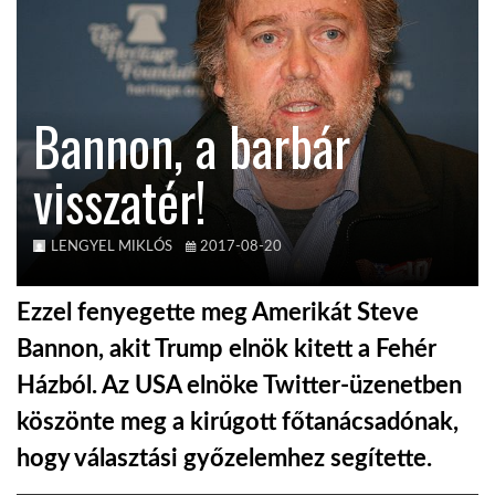
KÖZEL-KELET
Bannon, a barbár
AUSZTRÁLIA
visszatér!
A VILÁG ITTHON
LENGYEL MIKLÓS
2017-08-20
MÉDIA
Ezzel fenyegette meg Amerikát Steve
Bannon, akit Trump elnök kitett a Fehér
Házból. Az USA elnöke Twitter-üzenetben
GLOBOTV BP
köszönte meg a kirúgott főtanácsadónak,
hogy választási győzelemhez segítette.
HÍR3D