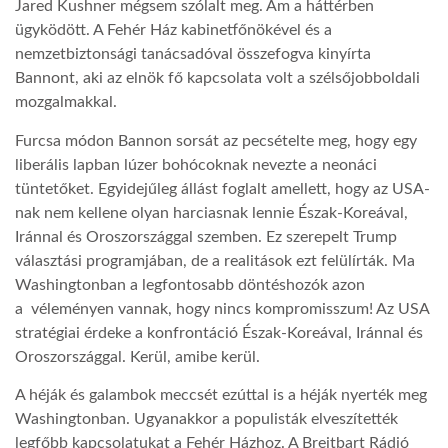
Jared Kushner mégsem szólalt meg. Ám a háttérben
ügyködött. A Fehér Ház kabinetfőnökével és a
LATIMO.HU
nemzetbiztonsági tanácsadóval összefogva kinyírta
Bannont, aki az elnök fő kapcsolata volt a szélsőjobboldali
mozgalmakkal.
GLOBOBOOK
Furcsa módon Bannon sorsát az pecsételte meg, hogy egy
liberális lapban lúzer bohócoknak nevezte a neonáci
tüntetőket. Egyidejűleg állást foglalt amellett, hogy az USA-
nak nem kellene olyan harciasnak lennie Észak-Koreával,
Iránnal és Oroszországgal szemben. Ez szerepelt Trump
választási programjában, de a realitások ezt felülírták. Ma
Washingtonban a legfontosabb döntéshozók azon
a
véleményen vannak, hogy nincs kompromisszum! Az USA
stratégiai érdeke a konfrontáció Észak-Koreával, Iránnal és
Oroszországgal. Kerül, amibe kerül.
A héják és galambok meccsét ezúttal is a héják nyerték meg
Washingtonban. Ugyanakkor a populisták elveszítették
legfőbb kapcsolatukat a Fehér Házhoz. A Breitbart Rádió