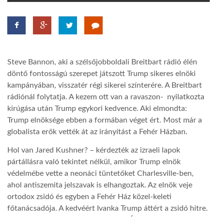
TROPICALMAGAZIN
GLOBOTV
Steve Bannon, aki a szélsőjobboldali Breitbart rádió élén
döntő fontosságú szerepet játszott Trump sikeres elnöki
AFRIKA TUDÁSTÁR
kampányában, visszatér régi sikerei színterére. A Breitbart
rádiónál folytatja. A kezem ott van a ravaszon- nyilatkozta
kirúgása után Trump egykori kedvence. Aki elmondta:
A NAP SZÉPE
Trump elnöksége ebben a formában véget ért. Most már a
globalista erők vették át az irányítást a Fehér Házban.
LINKTR.EE
Hol van Jared Kushner? – kérdezték az izraeli lapok
pártállásra való tekintet nélkül, amikor Trump elnök
védelmébe vette a neonáci tüntetőket Charlesville-ben,
GLOBOZSARU
ahol antiszemita jelszavak is elhangoztak. Az elnök veje
ortodox zsidó és egyben a Fehér Ház közel-keleti
DOBRAVERO.HU
főtanácsadója. A kedvéért Ivanka Trump áttért a zsidó hitre.