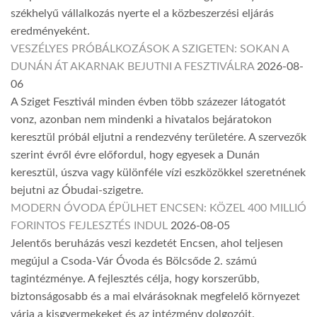
székhelyű vállalkozás nyerte el a közbeszerzési eljárás
eredményeként.
VESZÉLYES PRÓBÁLKOZÁSOK A SZIGETEN: SOKAN A
DUNÁN ÁT AKARNAK BEJUTNI A FESZTIVÁLRA
2026-08-
06
A Sziget Fesztivál minden évben több százezer látogatót
vonz, azonban nem mindenki a hivatalos bejáratokon
keresztül próbál eljutni a rendezvény területére. A szervezők
szerint évről évre előfordul, hogy egyesek a Dunán
keresztül, úszva vagy különféle vízi eszközökkel szeretnének
bejutni az Óbudai-szigetre.
MODERN ÓVODA ÉPÜLHET ENCSEN: KÖZEL 400 MILLIÓ
FORINTOS FEJLESZTÉS INDUL
2026-08-05
Jelentős beruházás veszi kezdetét Encsen, ahol teljesen
megújul a Csoda-Vár Óvoda és Bölcsőde 2. számú
tagintézménye. A fejlesztés célja, hogy korszerűbb,
biztonságosabb és a mai elvárásoknak megfelelő környezet
várja a kisgyermekeket és az intézmény dolgozóit.