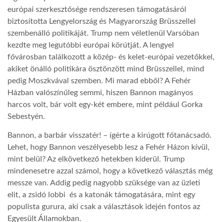
európai szerkesztősége rendszeresen támogatásáról
biztosította Lengyelország és Magyarország Brüsszellel
szembenálló politikáját. Trump nem véletlenül Varsóban
kezdte meg legutóbbi európai körútját. A lengyel
fővárosban találkozott a közép- és kelet-európai vezetőkkel,
akiket önálló politikára ösztönzött mind Brüsszellel, mind
pedig Moszkvával szemben. Mi marad ebből? A Fehér
Házban valószínűleg semmi, hiszen Bannon magányos
harcos volt, bár volt egy-két embere, mint például Gorka
Sebestyén.
Bannon, a barbár visszatér! – ígérte a kirúgott főtanácsadó.
Lehet, hogy Bannon veszélyesebb lesz a Fehér Házon kívül,
mint belül? Az elkövetkező hetekben kiderül. Trump
mindenesetre azzal számol, hogy a következő választás még
messze van. Addig pedig nagyobb szüksége van az üzleti
elit, a zsidó lobbi
és a katonák támogatására, mint egy
populista gurura, aki csak a választások idején fontos az
Egyesült Államokban.