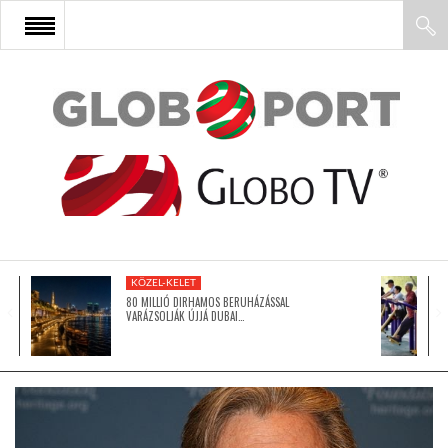
FŐOLDAL
AFRIKA
EURÓPA
KÖZEL-KELET
ÁZSIA
80 MILLIÓ DIRHAMOS BERUHÁZÁSSAL
VARÁZSOLJÁK ÚJJÁ DUBAI…
ÉSZAK-AMERIKA
LATIN-AMERIKA