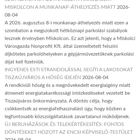
MISKOLCON A MUNKANAP-ÁTHELYEZÉS MIATT
2026-
08-04
A 2026. augusztus 8-i munkanap-áthelyezés miatt ezen a
szombaton a megszokott hétköznapi parkolási szabályok
lesznek érvényben Miskolcon. Ez azt jelenti, hogy a Miskolci
Városgazda Nonprofit Kft. által üzemeltetett felszíni
díjköteles parkolóhelyeken a gépjárművezetőknek parkolási
díjat kell fizetniük.
INGYENES ESTI STRANDOLÁSSAL SEGÍTI A LAKOSOKAT
TISZAÚJVÁROS A HŐSÉG IDEJÉN
2026-08-04
A rendkívüli hőség és a megnövekedett energiaigény miatt
átmeneti energiatakarékossági intézkedéseket vezetett be
Tiszaújváros önkormányzata. A döntés célja, hogy
csökkentsék az energiafelhasználást úgy, hogy közben a
legfontosabb közszolgáltatások zavartalanul működjenek.
ÚJ BERUHÁZÁSOK ÉS TELEKÉRTÉKESÍTÉS: FONTOS
DÖNTÉSEKET HOZOTT AZ ENCSI KÉPVISELŐ-TESTÜLET