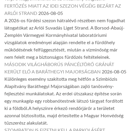
FERTŐZÉS MIATT AZ IDEI SZEZON VÉGÉIG BEZÁRT AZ
ARLÓI STRAND
2026-08-05
A 2026-os fürdési szezon hátralévő részében nem fogadhat
látogatókat az Arlói Suvadás Liget Strand. A Borsod-Abaúj-
Zemplén Vármegyei Kormányhivatal laboratóriumi
vizsgálatok eredményei alapján rendelte el a fürdőhely
működésének felfüggesztését, miután a vízminőség már
nem felelt meg a biztonságos fürdőzés feltételeinek.
MÁSODIK VILÁGHÁBORÚS PÁNCÉLTÖRŐ GRÁNÁT
KERÜLT ELŐ A BARÁTHEGYI MAJORSÁGBAN
2026-08-05
Különleges esemény szakította meg hétfőn a Szimbiózis
Alapítvány Baráthegyi Majorságában zajló tanösvény-
fejlesztési munkálatokat. Az erdei útszakasz építése során
egy munkagép egy robbanótestnek látszó tárgyat fordított
ki a földből.A helyszínre érkező rendőrjárőr a területet
azonnal biztosította, majd értesítette a Magyar Honvédség
tűzszerész alakulatát.
SZOMBATON IS FIZETNI KELL A PARKOLÁSÉRT