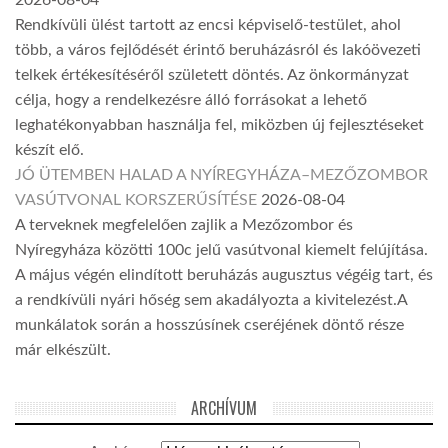
2026-08-04
Rendkívüli ülést tartott az encsi képviselő-testület, ahol
több, a város fejlődését érintő beruházásról és lakóövezeti
telkek értékesítéséről született döntés. Az önkormányzat
célja, hogy a rendelkezésre álló forrásokat a lehető
leghatékonyabban használja fel, miközben új fejlesztéseket
készít elő.
JÓ ÜTEMBEN HALAD A NYÍREGYHÁZA–MEZŐZOMBOR
VASÚTVONAL KORSZERŰSÍTÉSE
2026-08-04
A terveknek megfelelően zajlik a Mezőzombor és
Nyíregyháza közötti 100c jelű vasútvonal kiemelt felújítása.
A május végén elindított beruházás augusztus végéig tart, és
a rendkívüli nyári hőség sem akadályozta a kivitelezést.A
munkálatok során a hosszúsínek cseréjének döntő része
már elkészült.
ARCHÍVUM