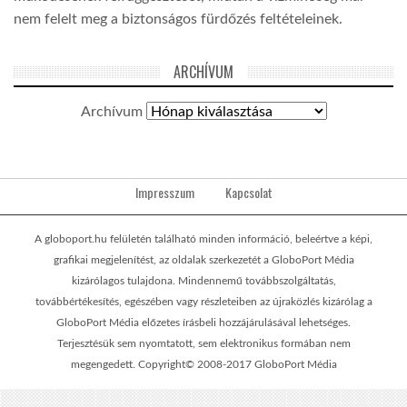
nem felelt meg a biztonságos fürdőzés feltételeinek.
ARCHÍVUM
Archívum
Impresszum
Kapcsolat
A globoport.hu felületén található minden információ, beleértve a képi,
grafikai megjelenítést, az oldalak szerkezetét a GloboPort Média
kizárólagos tulajdona. Mindennemű továbbszolgáltatás,
továbbértékesítés, egészében vagy részleteiben az újraközlés kizárólag a
GloboPort Média előzetes írásbeli hozzájárulásával lehetséges.
Terjesztésük sem nyomtatott, sem elektronikus formában nem
megengedett. Copyright© 2008-2017 GloboPort Média