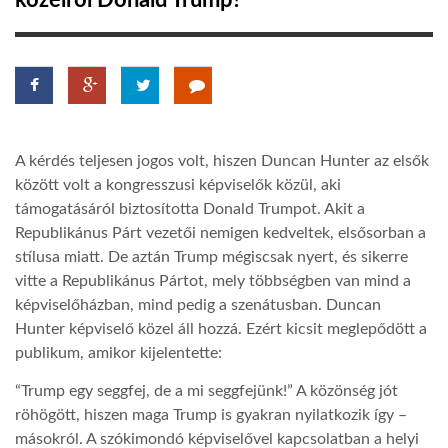
közelről Donald Trump?
TROPICALMAGAZIN
GLOBOTV
A kérdés teljesen jogos volt, hiszen Duncan Hunter az elsők
AFRIKA TUDÁSTÁR
között volt a kongresszusi képviselők közül, aki
támogatásáról biztosította Donald Trumpot. Akit a
Republikánus Párt vezetői nemigen kedveltek, elsősorban a
A NAP SZÉPE
stílusa miatt. De aztán Trump mégiscsak nyert, és sikerre
vitte a Republikánus Pártot, mely többségben van mind a
LINKTR.EE
képviselőházban, mind pedig a szenátusban. Duncan
Hunter képviselő közel áll hozzá. Ezért kicsit meglepődött a
publikum, amikor kijelentette:
GLOBOZSARU
“Trump egy seggfej, de a mi seggfejünk!” A közönség jót
röhögött, hiszen maga Trump is gyakran nyilatkozik így –
DOBRAVERO.HU
másokról. A szókimondó képviselővel kapcsolatban a helyi