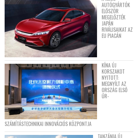
AUTÓGYÁRTÓK
ELŐSZÖR
MEGELŐZTÉK
JAPÁN
RIVÁLISAIKAT AZ
EU PIACÁN
KÍNA ÚJ
KORSZAKOT
NYITOTT:
MEGNYÍLT AZ
ORSZÁG ELSŐ
ŰR-
SZÁMÍTÁSTECHNIKAI INNOVÁCIÓS KÖZPONTJA
TANZÁNIA ÚJ