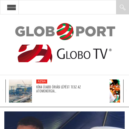
FŐOLDAL
AFRIKA
EURÓPA
ÁZSIA
ÁZSIA
KÍNA ÚJABB ÓRIÁSI LÉPÉST TESZ AZ
ATOMENERGIA…
ÉSZAK-AMERIKA
LATIN-AMERIKA