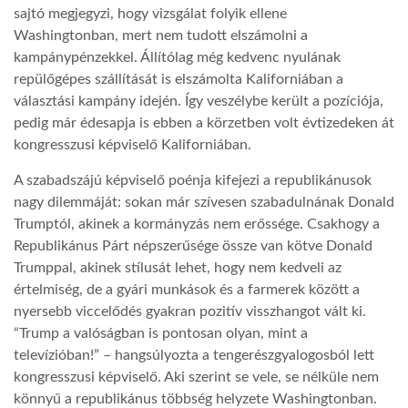
sajtó megjegyzi, hogy vizsgálat folyik ellene
Washingtonban, mert nem tudott elszámolni a
LATIMO.HU
kampánypénzekkel. Állítólag még kedvenc nyulának
repülőgépes szállítását is elszámolta Kaliforniában a
GLOBOBOOK
választási kampány idején. Így veszélybe került a pozíciója,
pedig már édesapja is ebben a körzetben volt évtizedeken át
kongresszusi képviselő Kaliforniában.
A szabadszájú képviselő poénja kifejezi a republikánusok
nagy dilemmáját: sokan már szívesen szabadulnának Donald
Trumptól, akinek a kormányzás nem erőssége. Csakhogy a
Republikánus Párt népszerűsége össze van kötve Donald
Trumppal, akinek stílusát lehet, hogy nem kedveli az
értelmiség, de a gyári munkások és a farmerek között a
nyersebb viccelődés gyakran pozitív visszhangot vált ki.
“Trump a valóságban is pontosan olyan, mint a
televízióban!” – hangsúlyozta a tengerészgyalogosból lett
kongresszusi képviselő. Aki szerint se vele, se nélküle nem
könnyű a republikánus többség helyzete Washingtonban.