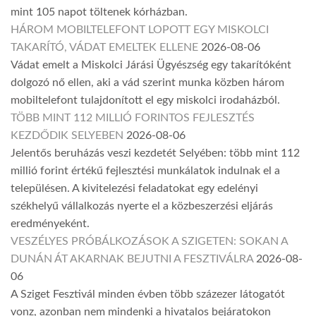
mint 105 napot töltenek kórházban.
HÁROM MOBILTELEFONT LOPOTT EGY MISKOLCI
TAKARÍTÓ, VÁDAT EMELTEK ELLENE
2026-08-06
Vádat emelt a Miskolci Járási Ügyészség egy takarítóként
dolgozó nő ellen, aki a vád szerint munka közben három
mobiltelefont tulajdonított el egy miskolci irodaházból.
TÖBB MINT 112 MILLIÓ FORINTOS FEJLESZTÉS
KEZDŐDIK SELYEBEN
2026-08-06
Jelentős beruházás veszi kezdetét Selyében: több mint 112
millió forint értékű fejlesztési munkálatok indulnak el a
településen. A kivitelezési feladatokat egy edelényi
székhelyű vállalkozás nyerte el a közbeszerzési eljárás
eredményeként.
VESZÉLYES PRÓBÁLKOZÁSOK A SZIGETEN: SOKAN A
DUNÁN ÁT AKARNAK BEJUTNI A FESZTIVÁLRA
2026-08-
06
A Sziget Fesztivál minden évben több százezer látogatót
vonz, azonban nem mindenki a hivatalos bejáratokon