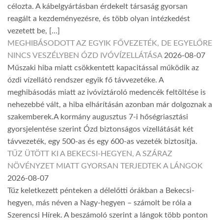
célozta. A kábelgyártásban érdekelt társaság gyorsan
reagált a kezdeményezésre, és több olyan intézkedést
vezetett be, […]
MEGHIBÁSODOTT AZ EGYIK FŐVEZETÉK, DE EGYELŐRE
NINCS VESZÉLYBEN ÓZD IVÓVÍZELLÁTÁSA
2026-08-07
Műszaki hiba miatt csökkentett kapacitással működik az
ózdi vízellátó rendszer egyik fő távvezetéke. A
meghibásodás miatt az ivóvíztároló medencék feltöltése is
nehezebbé vált, a hiba elhárításán azonban már dolgoznak a
szakemberek.A kormány augusztus 7-i hőségriasztási
gyorsjelentése szerint Ózd biztonságos vízellátását két
távvezeték, egy 500-as és egy 600-as vezeték biztosítja.
TŰZ ÜTÖTT KI A BEKECSI-HEGYEN, A SZÁRAZ
NÖVÉNYZET MIATT GYORSAN TERJEDTEK A LÁNGOK
2026-08-07
Tűz keletkezett pénteken a délelőtti órákban a Bekecsi-
hegyen, más néven a Nagy-hegyen – számolt be róla a
Szerencsi Hírek. A beszámoló szerint a lángok több ponton