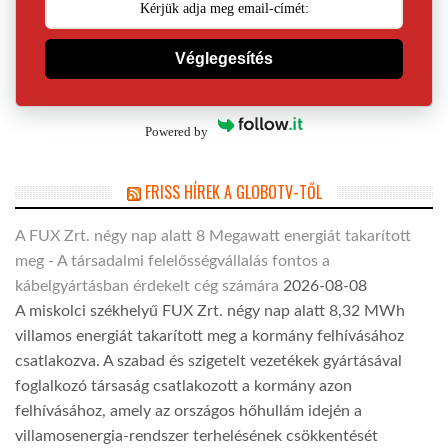
Véglegesítés
Powered by
FRISS HÍREK A GLOBOTV-TŐL
A FUX Zrt. négy nap alatt 8 Megawatt energiát takarított
meg - A társadalmi felelősségvállalás fontos a
kábelgyártásban érdekelt cég számára
2026-08-08
A miskolci székhelyű FUX Zrt. négy nap alatt 8,32 MWh
villamos energiát takarított meg a kormány felhívásához
csatlakozva. A szabad és szigetelt vezetékek gyártásával
foglalkozó társaság csatlakozott a kormány azon
felhívásához, amely az országos hőhullám idején a
villamosenergia-rendszer terhelésének csökkentését