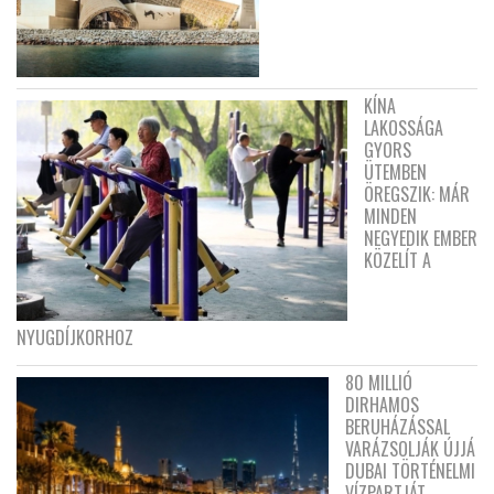
KÍNA
LAKOSSÁGA
GYORS
ÜTEMBEN
ÖREGSZIK: MÁR
MINDEN
NEGYEDIK EMBER
KÖZELÍT A
NYUGDÍJKORHOZ
80 MILLIÓ
DIRHAMOS
BERUHÁZÁSSAL
VARÁZSOLJÁK ÚJJÁ
DUBAI TÖRTÉNELMI
VÍZPARTJÁT