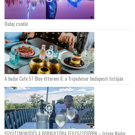
Dubaj csodái
A budai Cafe 57 Blue étterem 6. a Tripadvisor budapesti listáján
EGYÜTTMŰKÖDÉS A BORKULTÚRA FEJLESZTÉSÉBEN – István Nádor