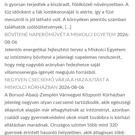
is gyorsan terjedtek a kiszáradt, földközeli növényzetben. A
tűz időnként a fák lombkoronáját is elérte, így a füst
messziről is jól látható volt. A környéken jelentős számban
találhatók szőlőültetvények, […]
BŐVÍTENÉ NAPERŐMŰVÉT A MISKOLCI EGYETEM
2026-
08-06
Jelentős energetikai fejlesztést tervez a Miskolci Egyetem:
az intézmény bővítené a jelenlegi napelemes rendszerét,
hogy még nagyobb arányban fedezhesse saját
villamosenergia-igényét megújuló forrásból.
NEGYVEN CSECSEMŐ VÁRJA A HAZAJUTÁST A
MISKOLCI KÓRHÁZBAN
2026-08-06
A Borsod-Abaúj-Zemplén Vármegyei Központi Kórházban
jelenleg negyven olyan csecsemő tartózkodik, akik egészségi
állapotuk alapján már elhagyhatnák az intézményt, azonban
családi vagy gyermekvédelmi okok miatt továbbra is kórházi
ellátásban maradnak. Országos szinten több mint 320
gyermek érintett hasonló helyzetben, akik átlagosan több