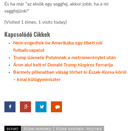
És ha már “az elnök egy seggfej, akkor jobb, ha a mi
seggfejünk!”
(Visited 1 times, 1 visits today)
Kapcsolódó Cikkek
Nem engedtek be Amerikába egy tibeti női
futballcsapatot
Trump üzenete Putyinnak a metrómerénylet után
Áron alul kelt el Donald Trump tűzpiros Ferrarija
Bármely pillanatban válság törhet ki Észak-Korea körül
– kínai külügyminiszter
ROVAT:
ÉSZAK-AMERIKA
ÉSZAK-AMERIKA - POLITIKA