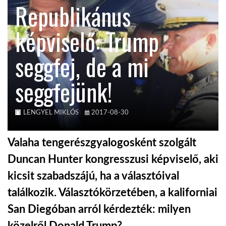
Republikánus
KÖZEL-KELET
képviselő: Trump
seggfej, de a mi
AUSZTRÁLIA
seggfejünk!
A VILÁG ITTHON
LENGYEL MIKLÓS
2017-08-30
MÉDIA
Valaha tengerészgyalogosként szolgált
Duncan Hunter kongresszusi képviselő, aki
kicsit szabadszájú, ha a választóival
GLOBOTV BP
találkozik. Választókörzetében, a kaliforniai
San Diegóban arról kérdezték: milyen
HÍR3D