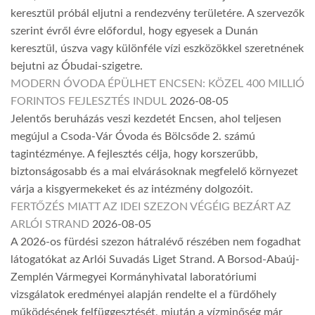
keresztül próbál eljutni a rendezvény területére. A szervezők
szerint évről évre előfordul, hogy egyesek a Dunán
keresztül, úszva vagy különféle vízi eszközökkel szeretnének
bejutni az Óbudai-szigetre.
MODERN ÓVODA ÉPÜLHET ENCSEN: KÖZEL 400 MILLIÓ
FORINTOS FEJLESZTÉS INDUL
2026-08-05
Jelentős beruházás veszi kezdetét Encsen, ahol teljesen
megújul a Csoda-Vár Óvoda és Bölcsőde 2. számú
tagintézménye. A fejlesztés célja, hogy korszerűbb,
biztonságosabb és a mai elvárásoknak megfelelő környezet
várja a kisgyermekeket és az intézmény dolgozóit.
FERTŐZÉS MIATT AZ IDEI SZEZON VÉGÉIG BEZÁRT AZ
ARLÓI STRAND
2026-08-05
A 2026-os fürdési szezon hátralévő részében nem fogadhat
látogatókat az Arlói Suvadás Liget Strand. A Borsod-Abaúj-
Zemplén Vármegyei Kormányhivatal laboratóriumi
vizsgálatok eredményei alapján rendelte el a fürdőhely
működésének felfüggesztését, miután a vízminőség már