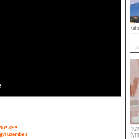
Kultu
egyi gyár
ÉSZ
ÉVF
egyi üzemben