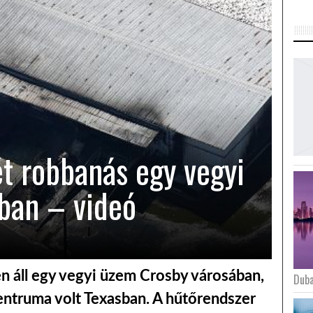
ét robbanás egy vegyi
ban – videó
n áll egy vegyi üzem Crosby városában,
Duba
entruma volt Texasban. A hűtőrendszer