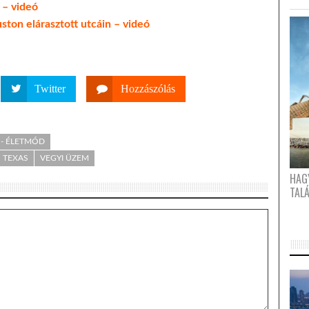
 – videó
ton elárasztott utcáin – videó
Twitter
Hozzászólás
 - ÉLETMÓD
TEXAS
VEGYI ÜZEM
HAG
TAL