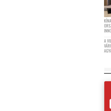
KÍN
ORS
INN
A VI
VÁR
AGY