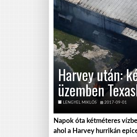
Harvey után: k
üzemben Texas
LENGYEL MIKLÓS
2017-09-01
Napok óta kétméteres vízbe
ahol a Harvey hurrikán epic