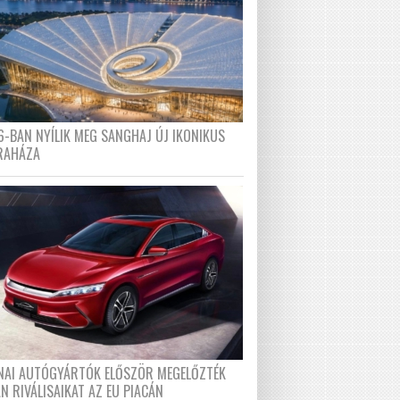
6-BAN NYÍLIK MEG SANGHAJ ÚJ IKONIKUS
RAHÁZA
ÍNAI AUTÓGYÁRTÓK ELŐSZÖR MEGELŐZTÉK
N RIVÁLISAIKAT AZ EU PIACÁN