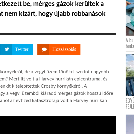
etkezett be, mérges gázok kerültek a
nt nem kizárt, hogy újabb robbanások
A bu
buda
Twitter
Hozzászólás
környékről, de a vegyi üzem főnökei szerint nagyobb
nem? Mert itt volt a Harvey hurrikán epicentruma, és
enkit kitelepítettek Crosby környékéről. A
ogy a vegyi üzemből kiáradó mérges gázok hosszú időre
EGY
ahol az évtized katasztrófája volt a Harvey hurrikán
FEJL