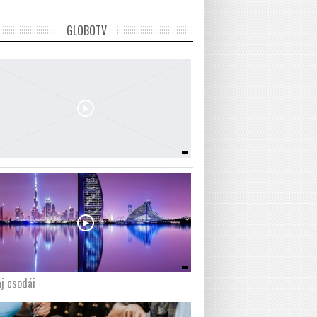
GLOBOTV
j csodái