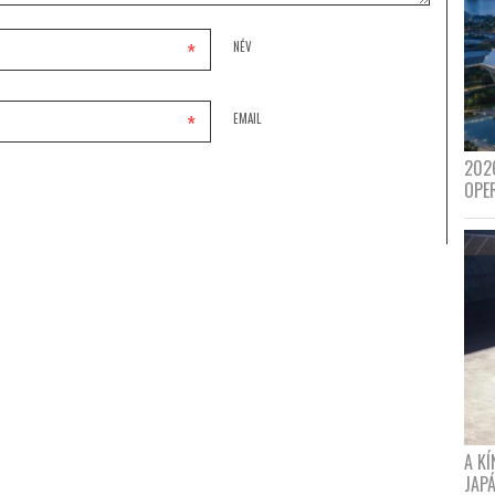
*
NÉV
*
EMAIL
202
OPE
A K
JAPÁ