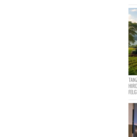
TANZ
HIR
FEL