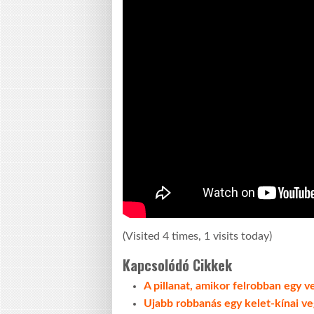
(Visited 4 times, 1 visits today)
Kapcsolódó Cikkek
A pillanat, amikor felrobban egy v
Ujabb robbanás egy kelet-kínai v