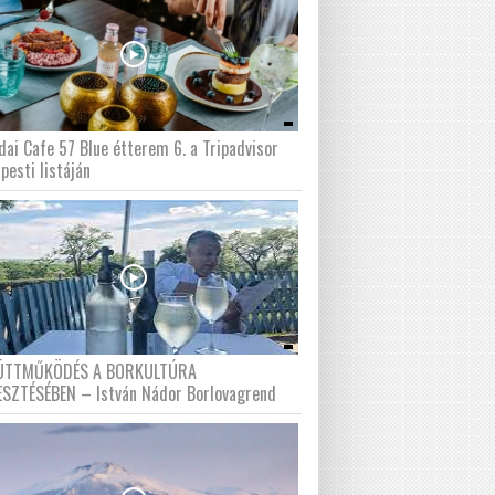
dai Cafe 57 Blue étterem 6. a Tripadvisor
pesti listáján
ÜTTMŰKÖDÉS A BORKULTÚRA
ESZTÉSÉBEN – István Nádor Borlovagrend