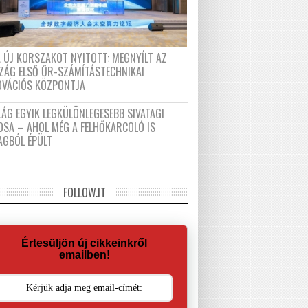
A ÚJ KORSZAKOT NYITOTT: MEGNYÍLT AZ
ZÁG ELSŐ ŰR-SZÁMÍTÁSTECHNIKAI
OVÁCIÓS KÖZPONTJA
LÁG EGYIK LEGKÜLÖNLEGESEBB SIVATAGI
OSA – AHOL MÉG A FELHŐKARCOLÓ IS
AGBÓL ÉPÜLT
FOLLOW.IT
Értesüljön új cikkeinkről
emailben!