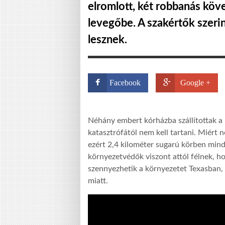
elromlott, két robbanás köv
levegőbe. A szakértők szeri
lesznek.
Facebook
Google +
Néhány embert kórházba szállítottak a 
katasztrófától nem kell tartani. Miért 
ezért 2,4 kilométer sugarú körben mind
környezetvédők viszont attól félnek, h
szennyezhetik a környezetet Texasban, 
miatt.