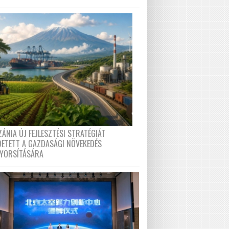
ÁNIA ÚJ FEJLESZTÉSI STRATÉGIÁT
DETETT A GAZDASÁGI NÖVEKEDÉS
GYORSÍTÁSÁRA