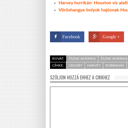
Harvey hurrikán: Houston víz alatt
Vöröshangya-bolyok hajóznak Hous
Facebook
Google +
ROVAT:
ÉSZAK-AMERIKA
ÉSZAK-AMERIKA
CÍMKE:
CROSBY
HARVEY
ROBBANÁS
SZÓLJON HOZZÁ EHHEZ A CIKKHEZ