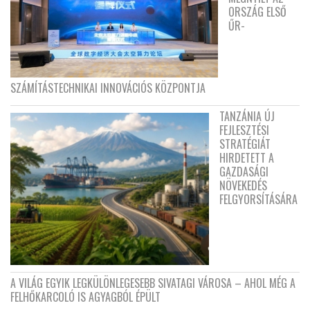
ORSZÁG ELSŐ
ŰR-
SZÁMÍTÁSTECHNIKAI INNOVÁCIÓS KÖZPONTJA
TANZÁNIA ÚJ
FEJLESZTÉSI
STRATÉGIÁT
HIRDETETT A
GAZDASÁGI
NÖVEKEDÉS
FELGYORSÍTÁSÁRA
A VILÁG EGYIK LEGKÜLÖNLEGESEBB SIVATAGI VÁROSA – AHOL MÉG A
FELHŐKARCOLÓ IS AGYAGBÓL ÉPÜLT