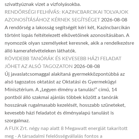
szivattyúznak vizet a vízfolyásokba.
RENDŐRSÉGI FELHÍVÁS: KAZINCBARCIKAI TOLVAJOK
AZONOSÍTÁSÁHOZ KÉRNEK SEGÍTSÉGET
2026-08-08
A rendőrség a lakosság segítségét kéri két, Kazincbarcikán
történt lopás feltételezett elkövetőinek azonosításában. A
nyomozók olyan személyeket keresnek, akik a rendelkezésre
álló kamerafelvételeken láthatók.
RÖVIDEBB TANÓRÁK ÉS KEVESEBB HÁZI FELADAT
JÖHET AZ ALSÓ TAGOZATON
2026-08-08
Új javaslatcsomaggal alakítaná gyermekközpontúbbá az
alsó tagozatos oktatást az Oktatási és Gyermekügyi
Minisztérium. A „Legyen élmény a tanulás!” című, 14
pontból álló szakmai ajánlás többek között a tanórák
hosszának rugalmasabb kezelését, hosszabb szüneteket,
kevesebb házi feladatot és élményalapú tanulást is
szorgalmaz.
A FUX Zrt. négy nap alatt 8 Megawatt energiát takarított
meg - A társadalmi felelősségvállalás fontos a