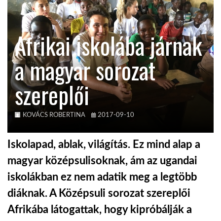
TROPICALMAGAZIN
Afrikai iskolába járnak
GLOBOTV
a magyar sorozat
szereplői
AFRIKA TUDÁSTÁR
A NAP SZÉPE
KOVÁCS ROBERTINA
2017-09-10
Iskolapad, ablak, világítás. Ez mind alap a
LINKTR.EE
magyar középsulisoknak, ám az ugandai
iskolákban ez nem adatik meg a legtöbb
GLOBOZSARU
diáknak. A Középsuli sorozat szereplői
Afrikába látogattak, hogy kipróbálják a
DOBRAVERO.HU