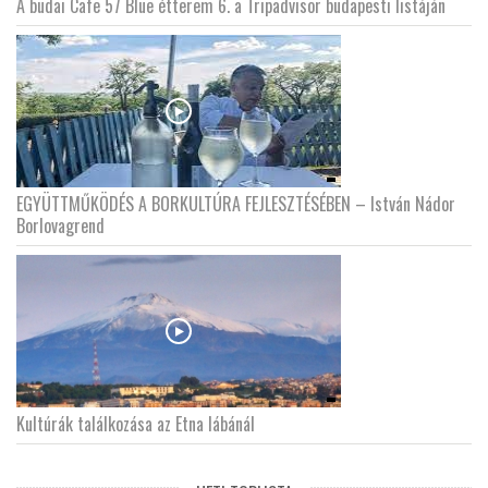
A budai Cafe 57 Blue étterem 6. a Tripadvisor budapesti listáján
EGYÜTTMŰKÖDÉS A BORKULTÚRA FEJLESZTÉSÉBEN – István Nádor
Borlovagrend
Kultúrák találkozása az Etna lábánál