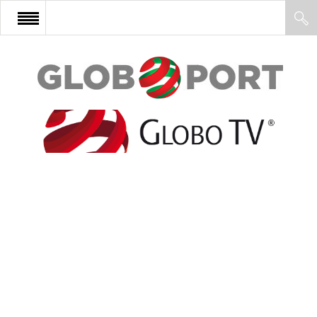
FŐOLDAL
AFRIKA
EURÓPA
ÁZSIA
ÉSZAK-AMERIKA
LATIN-AMERIKA