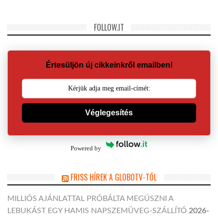
FOLLOW.IT
Értesüljön új cikkeinkről emailben!
Véglegesítés
Powered by
FRISS HÍREK A GLOBOTV-TŐL
MILLIÓS AJÁNLATTAL PRÓBÁLTA MEGÚSZNI A
LEBUKÁST EGY HAMIS NAPSZEMÜVEG-SZÁLLÍTÓ
2026-