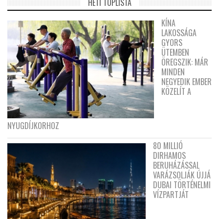
HETI TOPLISTA
KÍNA
LAKOSSÁGA
GYORS
ÜTEMBEN
ÖREGSZIK: MÁR
MINDEN
NEGYEDIK EMBER
KÖZELÍT A
NYUGDÍJKORHOZ
80 MILLIÓ
DIRHAMOS
BERUHÁZÁSSAL
VARÁZSOLJÁK ÚJJÁ
DUBAI TÖRTÉNELMI
VÍZPARTJÁT