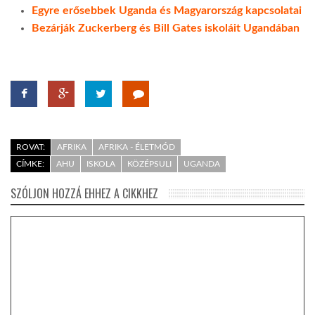
Egyre erősebbek Uganda és Magyarország kapcsolatai
Bezárják Zuckerberg és Bill Gates iskoláit Ugandában
ROVAT:
AFRIKA
AFRIKA - ÉLETMÓD
CÍMKE:
AHU
ISKOLA
KÖZÉPSULI
UGANDA
SZÓLJON HOZZÁ EHHEZ A CIKKHEZ