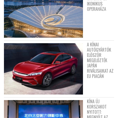
IKONIKUS
OPERAHÁZA
A KÍNAI
AUTÓGYÁRTÓK
ELŐSZÖR
MEGELŐZTÉK
JAPÁN
RIVÁLISAIKAT AZ
EU PIACÁN
KÍNA ÚJ
KORSZAKOT
NYITOTT:
MEGNYÍLT AZ