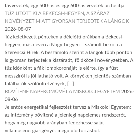
távvezeték, egy 500-as és egy 600-as vezeték biztosítja.
TŰZ ÜTÖTT KI A BEKECSI-HEGYEN, A SZÁRAZ
NÖVÉNYZET MIATT GYORSAN TERJEDTEK A LÁNGOK
2026-08-07
Tűz keletkezett pénteken a délelőtti órákban a Bekecsi-
hegyen, más néven a Nagy-hegyen – számolt be róla a
Szerencsi Hírek. A beszámoló szerint a lángok több ponton
is gyorsan terjedtek a kiszáradt, földközeli növényzetben. A
tűz időnként a fák lombkoronáját is elérte, így a füst
messziről is jól látható volt. A környéken jelentős számban
találhatók szőlőültetvények, […]
BŐVÍTENÉ NAPERŐMŰVÉT A MISKOLCI EGYETEM
2026-
08-06
Jelentős energetikai fejlesztést tervez a Miskolci Egyetem:
az intézmény bővítené a jelenlegi napelemes rendszerét,
hogy még nagyobb arányban fedezhesse saját
villamosenergia-igényét megújuló forrásból.