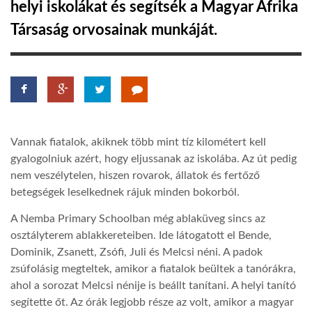
helyi iskolákat és segítsék a Magyar Afrika
Társaság orvosainak munkáját.
LATIMO.HU
GLOBOBOOK
Vannak fiatalok, akiknek több mint tíz kilométert kell
gyalogolniuk azért, hogy eljussanak az iskolába. Az út pedig
nem veszélytelen, hiszen rovarok, állatok és fertőző
betegségek leselkednek rájuk minden bokorból.
A Nemba Primary Schoolban még ablaküveg sincs az
osztályterem ablakkereteiben. Ide látogatott el Bende,
Dominik, Zsanett, Zsófi, Juli és Melcsi néni. A padok
zsúfolásig megteltek, amikor a fiatalok beültek a tanórákra,
ahol a sorozat Melcsi nénije is beállt tanítani. A helyi tanító
segítette őt. Az órák legjobb része az volt, amikor a magyar