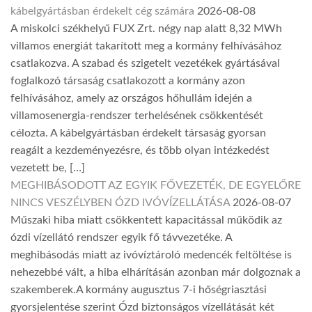
kábelgyártásban érdekelt cég számára
2026-08-08
A miskolci székhelyű FUX Zrt. négy nap alatt 8,32 MWh
villamos energiát takarított meg a kormány felhívásához
csatlakozva. A szabad és szigetelt vezetékek gyártásával
foglalkozó társaság csatlakozott a kormány azon
felhívásához, amely az országos hőhullám idején a
villamosenergia-rendszer terhelésének csökkentését
célozta. A kábelgyártásban érdekelt társaság gyorsan
reagált a kezdeményezésre, és több olyan intézkedést
vezetett be, […]
MEGHIBÁSODOTT AZ EGYIK FŐVEZETÉK, DE EGYELŐRE
NINCS VESZÉLYBEN ÓZD IVÓVÍZELLÁTÁSA
2026-08-07
Műszaki hiba miatt csökkentett kapacitással működik az
ózdi vízellátó rendszer egyik fő távvezetéke. A
meghibásodás miatt az ivóvíztároló medencék feltöltése is
nehezebbé vált, a hiba elhárításán azonban már dolgoznak a
szakemberek.A kormány augusztus 7-i hőségriasztási
gyorsjelentése szerint Ózd biztonságos vízellátását két