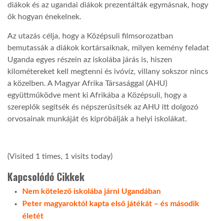
diákok és az ugandai diákok prezentálták egymásnak, hogy
ők hogyan énekelnek.
Az utazás célja, hogy a Középsuli filmsorozatban
bemutassák a diákok kortársaiknak, milyen kemény feladat
Uganda egyes részein az iskolába járás is, hiszen
kilométereket kell megtenni és ivóvíz, villany sokszor nincs
a közelben. A Magyar Afrika Társasággal (AHU)
együttműködve ment ki Afrikába a Középsuli, hogy a
szereplők segítsék és népszerűsítsék az AHU itt dolgozó
orvosainak munkáját és kipróbálják a helyi iskolákat.
(Visited 1 times, 1 visits today)
Kapcsolódó Cikkek
Nem kötelező iskolába járni Ugandában
Peter magyaroktól kapta első játékát – és második
életét