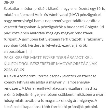
08-09
Szokatlan módon próbált kikerülni egy ellenőrzést egy férfi,
miután a Nemzeti Adó- és Vámhivatal (NAV) pénzügyőrei
nagy mennyiségű hamis napszemüveget találtak az általa
vezetett furgonban.A pénzügyőrök a budapesti Golgota úti
piac közelében állítottak meg egy magyar rendszámú
furgont. A járműben két vietnámi férfi utazott, a rakomány
azonban több kérdést is felvetett, ezért a járőrök
alaposabban […]
PAKS KIESÉSE MIATT EGYRE TÖBB ÁRAMOT KELL
KÜLFÖLDRŐL BESZEREZNIE MAGYARORSZÁGNAK
2026-08-09
A Paksi Atomerőmű termelésének jelentős visszaesése
komoly kihívás elé állítja a magyar villamosenergia-
rendszert. A Duna rendkívül alacsony vízállása miatt az
erőmű teljesítménye jelentősen csökkent, miközben a nyári
hőség miatt továbbra is magas az ország áramigénye. A
kieső paksi kapacitást több forrásból próbálják pótolni.