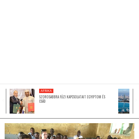
KÖZEL-KELET
AUSZTRÁLIA
A VILÁG ITTHON
MÉDIA
AFRIKA
SZOROSABBRA FŰZI KAPCSOLATAIT EGYIPTOM ÉS
CSÁD
GLOBOTV BP
HÍR3D