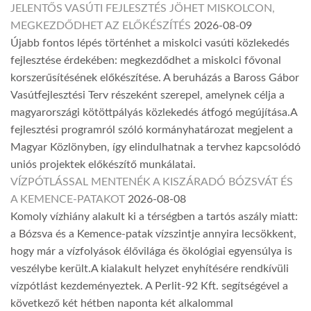
JELENTŐS VASÚTI FEJLESZTÉS JÖHET MISKOLCON,
MEGKEZDŐDHET AZ ELŐKÉSZÍTÉS
2026-08-09
Újabb fontos lépés történhet a miskolci vasúti közlekedés
fejlesztése érdekében: megkezdődhet a miskolci fővonal
korszerűsítésének előkészítése. A beruházás a Baross Gábor
Vasútfejlesztési Terv részeként szerepel, amelynek célja a
magyarországi kötöttpályás közlekedés átfogó megújítása.A
fejlesztési programról szóló kormányhatározat megjelent a
Magyar Közlönyben, így elindulhatnak a tervhez kapcsolódó
uniós projektek előkészítő munkálatai.
VÍZPÓTLÁSSAL MENTENÉK A KISZÁRADÓ BÓZSVÁT ÉS
A KEMENCE-PATAKOT
2026-08-08
Komoly vízhiány alakult ki a térségben a tartós aszály miatt:
a Bózsva és a Kemence-patak vízszintje annyira lecsökkent,
hogy már a vízfolyások élővilága és ökológiai egyensúlya is
veszélybe került.A kialakult helyzet enyhítésére rendkívüli
vízpótlást kezdeményeztek. A Perlit-92 Kft. segítségével a
következő két hétben naponta két alkalommal