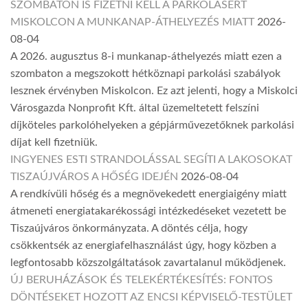
SZOMBATON IS FIZETNI KELL A PARKOLÁSÉRT
MISKOLCON A MUNKANAP-ÁTHELYEZÉS MIATT
2026-
08-04
A 2026. augusztus 8-i munkanap-áthelyezés miatt ezen a
szombaton a megszokott hétköznapi parkolási szabályok
lesznek érvényben Miskolcon. Ez azt jelenti, hogy a Miskolci
Városgazda Nonprofit Kft. által üzemeltetett felszíni
díjköteles parkolóhelyeken a gépjárművezetőknek parkolási
díjat kell fizetniük.
INGYENES ESTI STRANDOLÁSSAL SEGÍTI A LAKOSOKAT
TISZAÚJVÁROS A HŐSÉG IDEJÉN
2026-08-04
A rendkívüli hőség és a megnövekedett energiaigény miatt
átmeneti energiatakarékossági intézkedéseket vezetett be
Tiszaújváros önkormányzata. A döntés célja, hogy
csökkentsék az energiafelhasználást úgy, hogy közben a
legfontosabb közszolgáltatások zavartalanul működjenek.
ÚJ BERUHÁZÁSOK ÉS TELEKÉRTÉKESÍTÉS: FONTOS
DÖNTÉSEKET HOZOTT AZ ENCSI KÉPVISELŐ-TESTÜLET