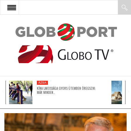
FŐOLDAL
AFRIKA
EURÓPA
ÁZSIA
ÁZSIA
KÍNA LAKOSSÁGA GYORS ÜTEMBEN ÖREGSZIK:
MÁR MINDEN…
ÉSZAK-AMERIKA
LATIN-AMERIKA