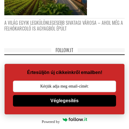
A VILÁG EGYIK LEGKÜLÖNLEGESEBB SIVATAGI VÁROSA – AHOL MÉG A
FELHŐKARCOLÓ IS AGYAGBÓL ÉPÜLT
FOLLOW.IT
Értesüljön új cikkeinkről emailben!
Véglegesítés
Powered by