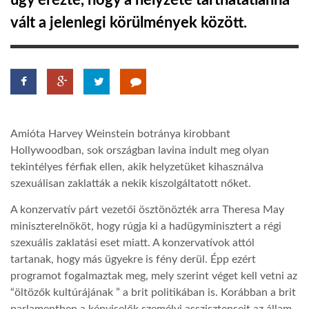
úgy érezte, hogy a helyzete tarthatatlanná
vált a jelenlegi körülmények között.
TROPICALMAGAZIN
GLOBOTV
AFRIKA TUDÁSTÁR
Amióta Harvey Weinstein botránya kirobbant
Hollywoodban, sok országban lavina indult meg olyan
A NAP SZÉPE
tekintélyes férfiak ellen, akik helyzetüket kihasználva
szexuálisan zaklatták a nekik kiszolgáltatott nőket.
LINKTR.EE
A konzervatív párt vezetői ösztönözték arra Theresa May
miniszterelnököt, hogy rúgja ki a hadügyminisztert a régi
szexuális zaklatási eset miatt. A konzervatívok attól
GLOBOZSARU
tartanak, hogy más ügyekre is fény derül. Épp ezért
programot fogalmaztak meg, mely szerint véget kell vetni az
“öltözők kultúrájának ” a brit politikában is. Korábban a brit
DOBRAVERO.HU