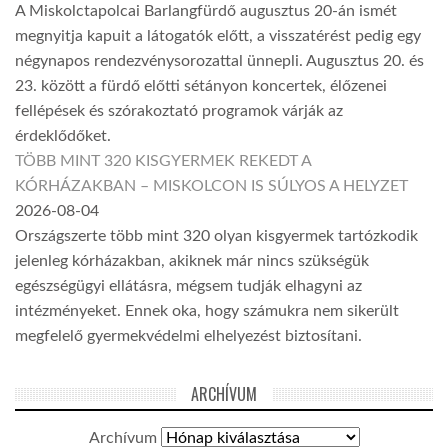
A Miskolctapolcai Barlangfürdő augusztus 20-án ismét
megnyitja kapuit a látogatók előtt, a visszatérést pedig egy
négynapos rendezvénysorozattal ünnepli. Augusztus 20. és
23. között a fürdő előtti sétányon koncertek, élőzenei
fellépések és szórakoztató programok várják az
érdeklődőket.
TÖBB MINT 320 KISGYERMEK REKEDT A
KÓRHÁZAKBAN – MISKOLCON IS SÚLYOS A HELYZET
2026-08-04
Országszerte több mint 320 olyan kisgyermek tartózkodik
jelenleg kórházakban, akiknek már nincs szükségük
egészségügyi ellátásra, mégsem tudják elhagyni az
intézményeket. Ennek oka, hogy számukra nem sikerült
megfelelő gyermekvédelmi elhelyezést biztosítani.
ARCHÍVUM
Archívum