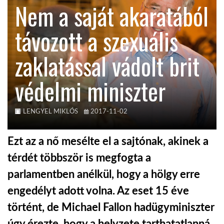
Nem a saját akaratából
KÖZEL-KELET
távozott a szexuális
zaklatással vádolt brit
AUSZTRÁLIA
védelmi miniszter
A VILÁG ITTHON
LENGYEL MIKLÓS
2017-11-02
MÉDIA
Ezt az a nő mesélte el a sajtónak, akinek a
térdét többször is megfogta a
parlamentben anélkül, hogy a hölgy erre
GLOBOTV BP
engedélyt adott volna. Az eset 15 éve
történt, de Michael Fallon hadügyminiszter
HÍR3D