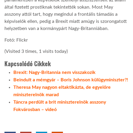
parlamentben a képviselők személyi asszisztenseit az állam
által fizetett prostiknak tekintették sokan. Most May
LATIMO.HU
asszony attól tart, hogy megindul a frontális támadás a
képviselők ellen, pedig a Brexit miatt amúgy is szorongatott
helyzetben van a kormánypárt Nagy-Britanniában.
GLOBOBOOK
Fotó: Flickr
(Visited 3 times, 1 visits today)
Kapcsolódó Cikkek
Brexit: Nagy-Britannia nem visszakozik
Beindult a mémgyár – Boris Johnson külügyminiszter?!
Theresa May nagyon eltaktikázta, de egyelőre
miniszterelnök marad
Táncra perdült a brit miniszterelnök asszony
Fokvárosban – videó