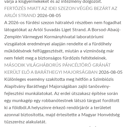
várja a kisgyermekeket és az intézmény dolgozóit.
FERTŐZÉS MIATT AZ IDEI SZEZON VÉGÉIG BEZÁRT AZ
ARLÓI STRAND
2026-08-05
A 2026-os fürdési szezon hátralévő részében nem fogadhat
látogatókat az Arlói Suvadás Liget Strand. A Borsod-Abaúj-
Zemplén Vármegyei Kormányhivatal laboratóriumi
vizsgálatok eredményei alapján rendelte el a fürdőhely
működésének felfüggesztését, miután a vízminőség már
nem felelt meg a biztonságos fürdőzés feltételeinek.
MÁSODIK VILÁGHÁBORÚS PÁNCÉLTÖRŐ GRÁNÁT
KERÜLT ELŐ A BARÁTHEGYI MAJORSÁGBAN
2026-08-05
Különleges esemény szakította meg hétfőn a Szimbiózis
Alapítvány Baráthegyi Majorságában zajló tanösvény-
fejlesztési munkálatokat. Az erdei útszakasz építése során
egy munkagép egy robbanótestnek látszó tárgyat fordított
ki a földből.A helyszínre érkező rendőrjárőr a területet
azonnal biztosította, majd értesítette a Magyar Honvédség
tűzszerész alakulatát.