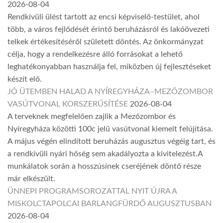
2026-08-04
Rendkívüli ülést tartott az encsi képviselő-testület, ahol
több, a város fejlődését érintő beruházásról és lakóövezeti
telkek értékesítéséről született döntés. Az önkormányzat
célja, hogy a rendelkezésre álló forrásokat a lehető
leghatékonyabban használja fel, miközben új fejlesztéseket
készít elő.
JÓ ÜTEMBEN HALAD A NYÍREGYHÁZA–MEZŐZOMBOR
VASÚTVONAL KORSZERŰSÍTÉSE
2026-08-04
A terveknek megfelelően zajlik a Mezőzombor és
Nyíregyháza közötti 100c jelű vasútvonal kiemelt felújítása.
A május végén elindított beruházás augusztus végéig tart, és
a rendkívüli nyári hőség sem akadályozta a kivitelezést.A
munkálatok során a hosszúsínek cseréjének döntő része
már elkészült.
ÜNNEPI PROGRAMSOROZATTAL NYIT ÚJRA A
MISKOLCTAPOLCAI BARLANGFÜRDŐ AUGUSZTUSBAN
2026-08-04