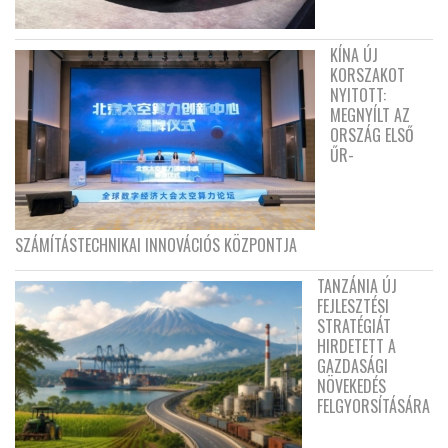
KÍNA ÚJ
KORSZAKOT
NYITOTT:
MEGNYÍLT AZ
ORSZÁG ELSŐ
ŰR-
SZÁMÍTÁSTECHNIKAI INNOVÁCIÓS KÖZPONTJA
TANZÁNIA ÚJ
FEJLESZTÉSI
STRATÉGIÁT
HIRDETETT A
GAZDASÁGI
NÖVEKEDÉS
FELGYORSÍTÁSÁRA