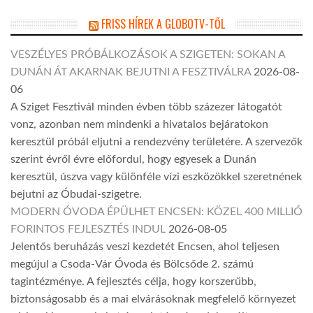
FRISS HÍREK A GLOBOTV-TŐL
VESZÉLYES PRÓBÁLKOZÁSOK A SZIGETEN: SOKAN A
DUNÁN ÁT AKARNAK BEJUTNI A FESZTIVÁLRA
2026-08-
06
A Sziget Fesztivál minden évben több százezer látogatót
vonz, azonban nem mindenki a hivatalos bejáratokon
keresztül próbál eljutni a rendezvény területére. A szervezők
szerint évről évre előfordul, hogy egyesek a Dunán
keresztül, úszva vagy különféle vízi eszközökkel szeretnének
bejutni az Óbudai-szigetre.
MODERN ÓVODA ÉPÜLHET ENCSEN: KÖZEL 400 MILLIÓ
FORINTOS FEJLESZTÉS INDUL
2026-08-05
Jelentős beruházás veszi kezdetét Encsen, ahol teljesen
megújul a Csoda-Vár Óvoda és Bölcsőde 2. számú
tagintézménye. A fejlesztés célja, hogy korszerűbb,
biztonságosabb és a mai elvárásoknak megfelelő környezet