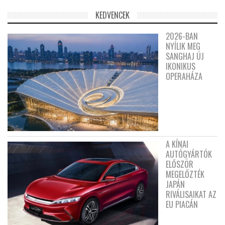
KEDVENCEK
2026-BAN
NYÍLIK MEG
SANGHAJ ÚJ
IKONIKUS
OPERAHÁZA
A KÍNAI
AUTÓGYÁRTÓK
ELŐSZÖR
MEGELŐZTÉK
JAPÁN
RIVÁLISAIKAT AZ
EU PIACÁN