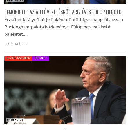
LEMONDOTT AZ AUTÓVEZETÉSRŐL A 97 ÉVES FÜLÖP HERCEG
Erzsébet királynő férje önként döntött így - hangsúlyozza a
Buckingham-palota közleménye. Fülöp herceg kisebb
balesetet…
FOLYTATÁS →
ÉSZAK-AMERIKA
KIEMELT
2018-12-21