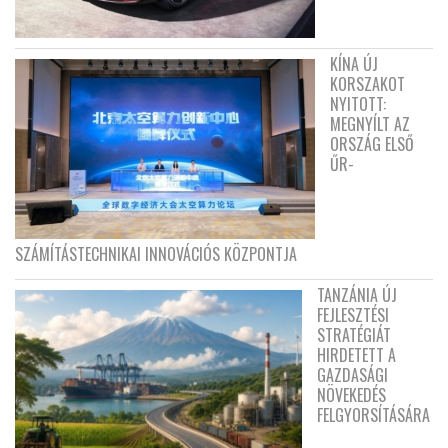
KÍNA ÚJ
KORSZAKOT
NYITOTT:
MEGNYÍLT AZ
ORSZÁG ELSŐ
ŰR-
SZÁMÍTÁSTECHNIKAI INNOVÁCIÓS KÖZPONTJA
TANZÁNIA ÚJ
FEJLESZTÉSI
STRATÉGIÁT
HIRDETETT A
GAZDASÁGI
NÖVEKEDÉS
FELGYORSÍTÁSÁRA