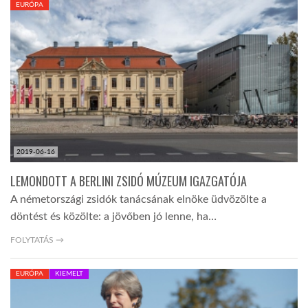
EURÓPA
TROPICALMAGAZIN
GLOBOTV
AFRIKA TUDÁSTÁR
2019-06-16
A NAP SZÉPE
LEMONDOTT A BERLINI ZSIDÓ MÚZEUM IGAZGATÓJA
A németországi zsidók tanácsának elnöke üdvözölte a
LINKTR.EE
döntést és közölte: a jövőben jó lenne, ha…
FOLYTATÁS →
GLOBOZSARU
EURÓPA
KIEMELT
DOBRAVERO.HU