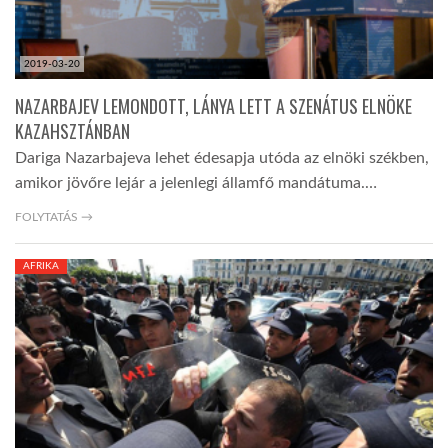
2019-03-20
NAZARBAJEV LEMONDOTT, LÁNYA LETT A SZENÁTUS ELNÖKE
KAZAHSZTÁNBAN
Dariga Nazarbajeva lehet édesapja utóda az elnöki székben,
amikor jövőre lejár a jelenlegi államfő mandátuma.…
FOLYTATÁS →
AFRIKA