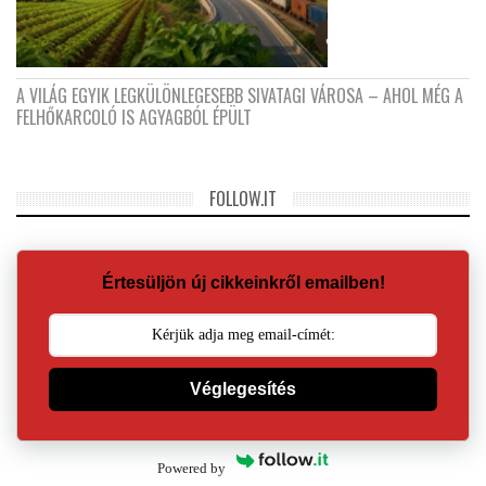
A VILÁG EGYIK LEGKÜLÖNLEGESEBB SIVATAGI VÁROSA – AHOL MÉG A
FELHŐKARCOLÓ IS AGYAGBÓL ÉPÜLT
FOLLOW.IT
Értesüljön új cikkeinkről emailben!
Véglegesítés
Powered by