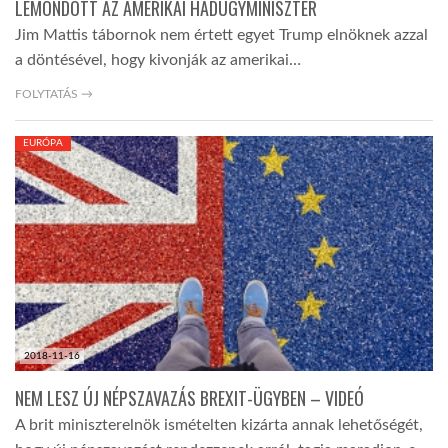
LEMONDOTT AZ AMERIKAI HADÜGYMINISZTER
Jim Mattis tábornok nem értett egyet Trump elnöknek azzal
a döntésével, hogy kivonják az amerikai…
FOLYTATÁS →
EURÓPA
2018-11-16
NEM LESZ ÚJ NÉPSZAVAZÁS BREXIT-ÜGYBEN – VIDEÓ
A brit miniszterelnök ismételten kizárta annak lehetőségét,