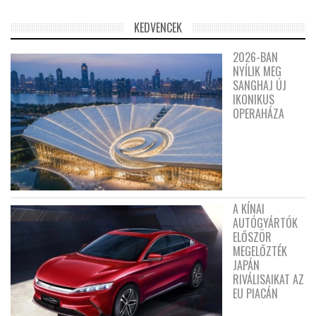
KEDVENCEK
2026-BAN
NYÍLIK MEG
SANGHAJ ÚJ
IKONIKUS
OPERAHÁZA
A KÍNAI
AUTÓGYÁRTÓK
ELŐSZÖR
MEGELŐZTÉK
JAPÁN
RIVÁLISAIKAT AZ
EU PIACÁN