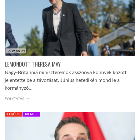
LATIMO.HU
GLOBOBOOK
2019-05-24
LEMONDOTT THERESA MAY
Nagy-Britannia miniszterelnök asszonya könnyek között
jelentette be a távozását. Június hetedikén mond le a
kormányzó…
FOLYTATÁS →
EURÓPA
KIEMELT