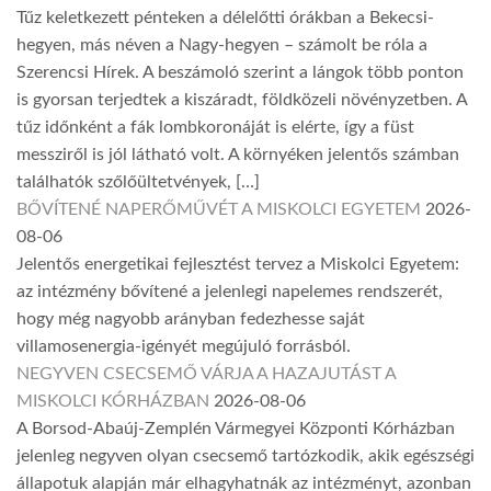
Tűz keletkezett pénteken a délelőtti órákban a Bekecsi-
hegyen, más néven a Nagy-hegyen – számolt be róla a
Szerencsi Hírek. A beszámoló szerint a lángok több ponton
is gyorsan terjedtek a kiszáradt, földközeli növényzetben. A
tűz időnként a fák lombkoronáját is elérte, így a füst
messziről is jól látható volt. A környéken jelentős számban
találhatók szőlőültetvények, […]
BŐVÍTENÉ NAPERŐMŰVÉT A MISKOLCI EGYETEM
2026-
08-06
Jelentős energetikai fejlesztést tervez a Miskolci Egyetem:
az intézmény bővítené a jelenlegi napelemes rendszerét,
hogy még nagyobb arányban fedezhesse saját
villamosenergia-igényét megújuló forrásból.
NEGYVEN CSECSEMŐ VÁRJA A HAZAJUTÁST A
MISKOLCI KÓRHÁZBAN
2026-08-06
A Borsod-Abaúj-Zemplén Vármegyei Központi Kórházban
jelenleg negyven olyan csecsemő tartózkodik, akik egészségi
állapotuk alapján már elhagyhatnák az intézményt, azonban