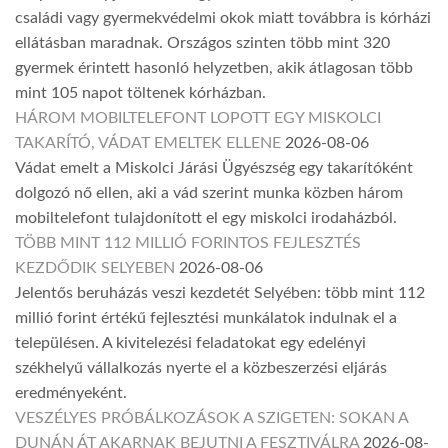
családi vagy gyermekvédelmi okok miatt továbbra is kórházi
ellátásban maradnak. Országos szinten több mint 320
gyermek érintett hasonló helyzetben, akik átlagosan több
mint 105 napot töltenek kórházban.
HÁROM MOBILTELEFONT LOPOTT EGY MISKOLCI
TAKARÍTÓ, VÁDAT EMELTEK ELLENE
2026-08-06
Vádat emelt a Miskolci Járási Ügyészség egy takarítóként
dolgozó nő ellen, aki a vád szerint munka közben három
mobiltelefont tulajdonított el egy miskolci irodaházból.
TÖBB MINT 112 MILLIÓ FORINTOS FEJLESZTÉS
KEZDŐDIK SELYEBEN
2026-08-06
Jelentős beruházás veszi kezdetét Selyében: több mint 112
millió forint értékű fejlesztési munkálatok indulnak el a
településen. A kivitelezési feladatokat egy edelényi
székhelyű vállalkozás nyerte el a közbeszerzési eljárás
eredményeként.
VESZÉLYES PRÓBÁLKOZÁSOK A SZIGETEN: SOKAN A
DUNÁN ÁT AKARNAK BEJUTNI A FESZTIVÁLRA
2026-08-