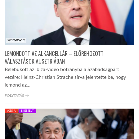
2019-05-19
LEMONDOTT AZ ALKANCELLÁR – ELŐREHOZOTT
VÁLASZTÁSOK AUSZTRIÁBAN
Belebukott az Ibiza-videó botrányba a Szabadságpárt
vezére: Heinz-Christian Strache sírva jelentette be, hogy
lemond az…
FOLYTATÁS →
ÁZSIA
KIEMELT