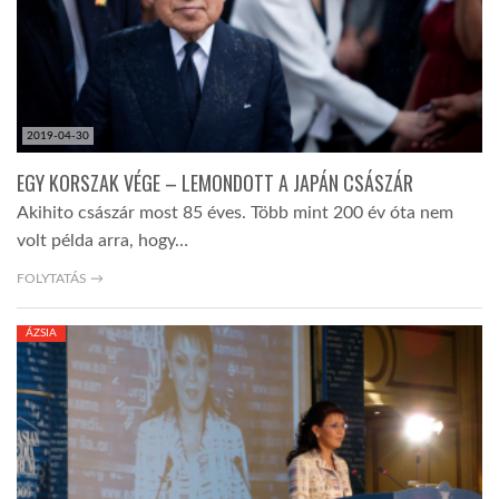
2019-04-30
EGY KORSZAK VÉGE – LEMONDOTT A JAPÁN CSÁSZÁR
Akihito császár most 85 éves. Több mint 200 év óta nem
volt példa arra, hogy…
FOLYTATÁS →
ÁZSIA