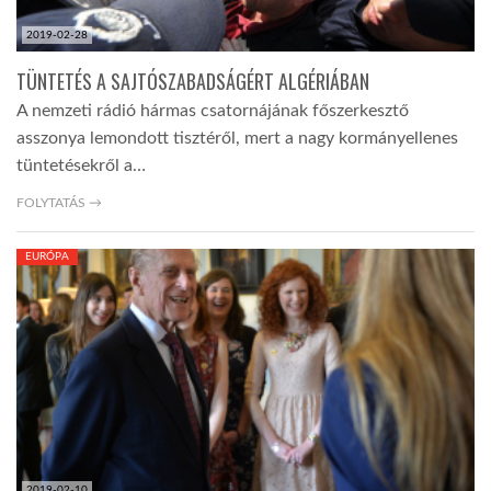
2019-02-28
TÜNTETÉS A SAJTÓSZABADSÁGÉRT ALGÉRIÁBAN
A nemzeti rádió hármas csatornájának főszerkesztő
asszonya lemondott tisztéről, mert a nagy kormányellenes
tüntetésekről a…
FOLYTATÁS →
EURÓPA
2019-02-10