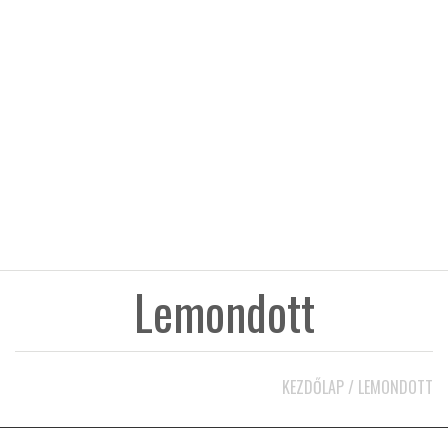
KÖZEL-KELET
AUSZTRÁLIA
A VILÁG ITTHON
MÉDIA
Lemondott
GLOBOTV BP
KEZDŐLAP
/
LEMONDOTT
HÍR3D