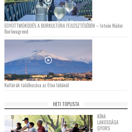
EGYÜTTMŰKÖDÉS A BORKULTÚRA FEJLESZTÉSÉBEN – István Nádor
Borlovagrend
Kultúrák találkozása az Etna lábánál
HETI TOPLISTA
KÍNA
LAKOSSÁGA
GYORS