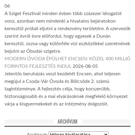
06
A Sziget Fesztivál minden évben több százezer látogatót
vonz, azonban nem mindenki a hivatalos bejáratokon
keresztül próbál eljutni a rendezvény területére. A szervezők
szerint évről évre előfordul, hogy egyesek a Dunán
keresztül, úszva vagy különféle vízi eszközökkel szeretnének
bejutni az Óbudai-szigetre.
MODERN ÓVODA ÉPÜLHET ENCSEN: KÖZEL 400 MILLIÓ
FORINTOS FEJLESZTÉS INDUL
2026-08-05
Jelentős beruházás veszi kezdetét Encsen, ahol teljesen
megújul a Csoda-Vár Óvoda és Bölcsőde 2. számú
tagintézménye. A fejlesztés célja, hogy korszerűbb,
biztonságosabb és a mai elvárásoknak megfelelő környezet
várja a kisgyermekeket és az intézmény dolgozóit.
ARCHÍVUM
Archívum