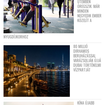
ÜTEMBEN
ÖREGSZIK: MÁR
MINDEN
NEGYEDIK EMBER
KÖZELÍT A
NYUGDÍJKORHOZ
80 MILLIÓ
DIRHAMOS
BERUHÁZÁSSAL
VARÁZSOLJÁK ÚJJÁ
DUBAI TÖRTÉNELMI
VÍZPARTJÁT
KÍNA ÚJABB