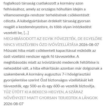
foglalkozó társaság csatlakozott a kormány azon
felhívásához, amely az országos hőhullám idején a
villamosenergia-rendszer terhelésének csökkentését
célozta. A kábelgyártásban érdekelt társaság gyorsan
reagált a kezdeményezésre, és több olyan intézkedést
vezetett be, […]
MEGHIBÁSODOTT AZ EGYIK FŐVEZETÉK, DE EGYELŐRE
NINCS VESZÉLYBEN ÓZD IVÓVÍZELLÁTÁSA
2026-08-07
Műszaki hiba miatt csökkentett kapacitással működik az
ózdi vízellátó rendszer egyik fő távvezetéke. A
meghibásodás miatt az ivóvíztároló medencék feltöltése is
nehezebbé vált, a hiba elhárításán azonban már dolgoznak a
szakemberek.A kormány augusztus 7-i hőségriasztási
gyorsjelentése szerint Ózd biztonságos vízellátását két
távvezeték, egy 500-as és egy 600-as vezeték biztosítja.
TŰZ ÜTÖTT KI A BEKECSI-HEGYEN, A SZÁRAZ
NÖVÉNYZET MIATT GYORSAN TERJEDTEK A LÁNGOK
2026-08-07