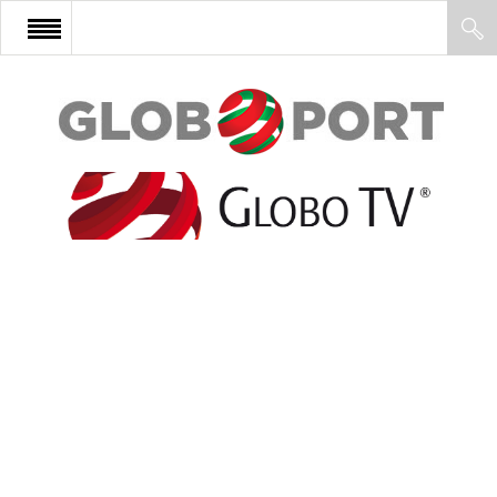
FŐOLDAL
AFRIKA
EURÓPA
ÁZSIA
ÉSZAK-AMERIKA
LATIN-AMERIKA