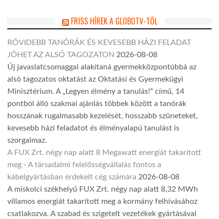
FRISS HÍREK A GLOBOTV-TŐL
RÖVIDEBB TANÓRÁK ÉS KEVESEBB HÁZI FELADAT
JÖHET AZ ALSÓ TAGOZATON
2026-08-08
Új javaslatcsomaggal alakítaná gyermekközpontúbbá az
alsó tagozatos oktatást az Oktatási és Gyermekügyi
Minisztérium. A „Legyen élmény a tanulás!” című, 14
pontból álló szakmai ajánlás többek között a tanórák
hosszának rugalmasabb kezelését, hosszabb szüneteket,
kevesebb házi feladatot és élményalapú tanulást is
szorgalmaz.
A FUX Zrt. négy nap alatt 8 Megawatt energiát takarított
meg - A társadalmi felelősségvállalás fontos a
kábelgyártásban érdekelt cég számára
2026-08-08
A miskolci székhelyű FUX Zrt. négy nap alatt 8,32 MWh
villamos energiát takarított meg a kormány felhívásához
csatlakozva. A szabad és szigetelt vezetékek gyártásával