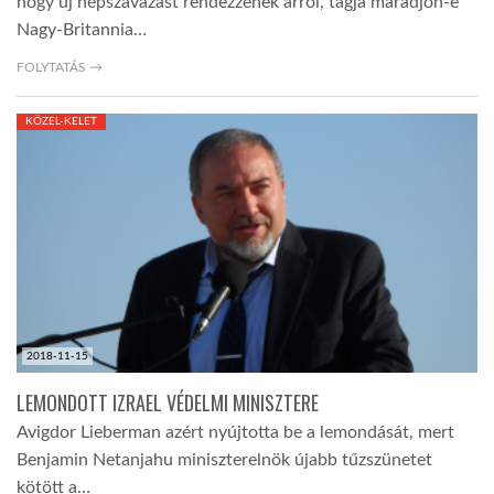
hogy új népszavazást rendezzenek arról, tagja maradjon-e
Nagy-Britannia…
FOLYTATÁS →
KÖZEL-KELET
2018-11-15
LEMONDOTT IZRAEL VÉDELMI MINISZTERE
Avigdor Lieberman azért nyújtotta be a lemondását, mert
Benjamin Netanjahu miniszterelnök újabb tűzszünetet
kötött a…