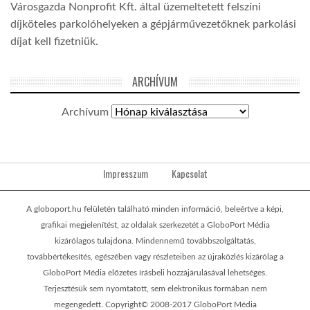
Városgazda Nonprofit Kft. által üzemeltetett felszíni
díjköteles parkolóhelyeken a gépjárművezetőknek parkolási
díjat kell fizetniük.
ARCHÍVUM
Archívum
Impresszum
Kapcsolat
A globoport.hu felületén található minden információ, beleértve a képi,
grafikai megjelenítést, az oldalak szerkezetét a GloboPort Média
kizárólagos tulajdona. Mindennemű továbbszolgáltatás,
továbbértékesítés, egészében vagy részleteiben az újraközlés kizárólag a
GloboPort Média előzetes írásbeli hozzájárulásával lehetséges.
Terjesztésük sem nyomtatott, sem elektronikus formában nem
megengedett. Copyright© 2008-2017 GloboPort Média