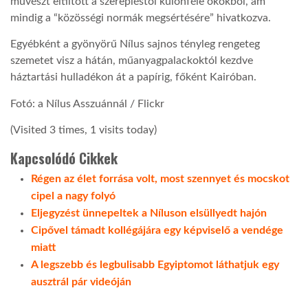
művészt eltiltott a szerepléstől különféle okokból, ám
mindig a “közösségi normák megsértésére” hivatkozva.
Egyébként a gyönyörű Nílus sajnos tényleg rengeteg
szemetet visz a hátán, műanyagpalackoktól kezdve
háztartási hulladékon át a papírig, főként Kairóban.
Fotó: a Nílus Asszuánnál / Flickr
(Visited 3 times, 1 visits today)
Kapcsolódó Cikkek
Régen az élet forrása volt, most szennyet és mocskot
cipel a nagy folyó
Eljegyzést ünnepeltek a Níluson elsüllyedt hajón
Cipővel támadt kollégájára egy képviselő a vendége
miatt
A legszebb és legbulisabb Egyiptomot láthatjuk egy
ausztrál pár videóján