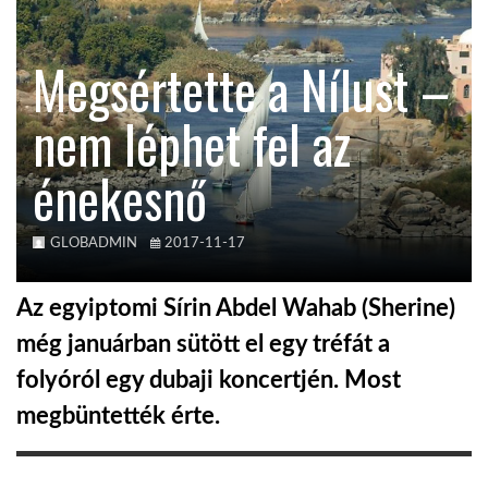
KÖZEL-KELET
Megsértette a Nílust –
nem léphet fel az
AUSZTRÁLIA
énekesnő
A VILÁG ITTHON
GLOBADMIN
2017-11-17
MÉDIA
Az egyiptomi Sírin Abdel Wahab (Sherine)
még januárban sütött el egy tréfát a
folyóról egy dubaji koncertjén. Most
GLOBOTV BP
megbüntették érte.
HÍR3D