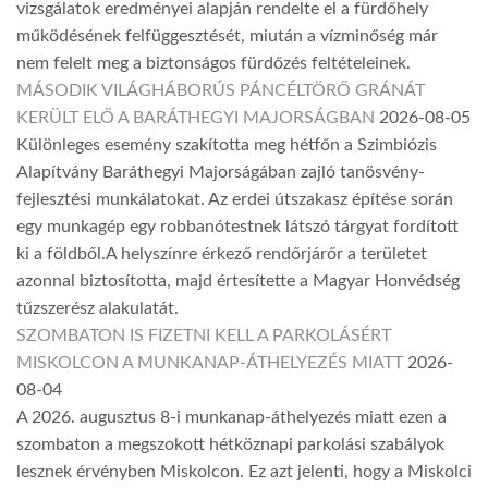
vizsgálatok eredményei alapján rendelte el a fürdőhely
működésének felfüggesztését, miután a vízminőség már
nem felelt meg a biztonságos fürdőzés feltételeinek.
MÁSODIK VILÁGHÁBORÚS PÁNCÉLTÖRŐ GRÁNÁT
KERÜLT ELŐ A BARÁTHEGYI MAJORSÁGBAN
2026-08-05
Különleges esemény szakította meg hétfőn a Szimbiózis
Alapítvány Baráthegyi Majorságában zajló tanösvény-
fejlesztési munkálatokat. Az erdei útszakasz építése során
egy munkagép egy robbanótestnek látszó tárgyat fordított
ki a földből.A helyszínre érkező rendőrjárőr a területet
azonnal biztosította, majd értesítette a Magyar Honvédség
tűzszerész alakulatát.
SZOMBATON IS FIZETNI KELL A PARKOLÁSÉRT
MISKOLCON A MUNKANAP-ÁTHELYEZÉS MIATT
2026-
08-04
A 2026. augusztus 8-i munkanap-áthelyezés miatt ezen a
szombaton a megszokott hétköznapi parkolási szabályok
lesznek érvényben Miskolcon. Ez azt jelenti, hogy a Miskolci