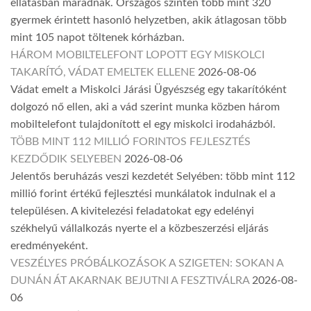
ellátásban maradnak. Országos szinten több mint 320
gyermek érintett hasonló helyzetben, akik átlagosan több
mint 105 napot töltenek kórházban.
HÁROM MOBILTELEFONT LOPOTT EGY MISKOLCI
TAKARÍTÓ, VÁDAT EMELTEK ELLENE
2026-08-06
Vádat emelt a Miskolci Járási Ügyészség egy takarítóként
dolgozó nő ellen, aki a vád szerint munka közben három
mobiltelefont tulajdonított el egy miskolci irodaházból.
TÖBB MINT 112 MILLIÓ FORINTOS FEJLESZTÉS
KEZDŐDIK SELYEBEN
2026-08-06
Jelentős beruházás veszi kezdetét Selyében: több mint 112
millió forint értékű fejlesztési munkálatok indulnak el a
településen. A kivitelezési feladatokat egy edelényi
székhelyű vállalkozás nyerte el a közbeszerzési eljárás
eredményeként.
VESZÉLYES PRÓBÁLKOZÁSOK A SZIGETEN: SOKAN A
DUNÁN ÁT AKARNAK BEJUTNI A FESZTIVÁLRA
2026-08-
06