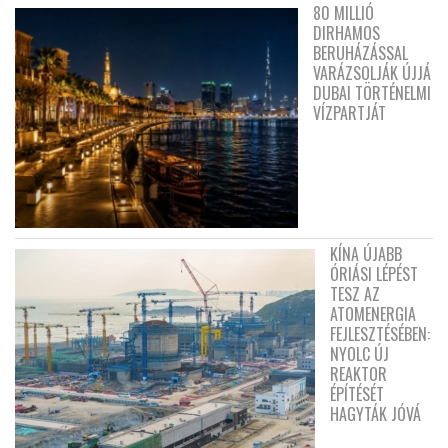
80 MILLIÓ
DIRHAMOS
BERUHÁZÁSSAL
VARÁZSOLJÁK ÚJJÁ
DUBAI TÖRTÉNELMI
VÍZPARTJÁT
KÍNA ÚJABB
ÓRIÁSI LÉPÉST
TESZ AZ
ATOMENERGIA
FEJLESZTÉSÉBEN:
NYOLC ÚJ
REAKTOR
ÉPÍTÉSÉT
HAGYTÁK JÓVÁ