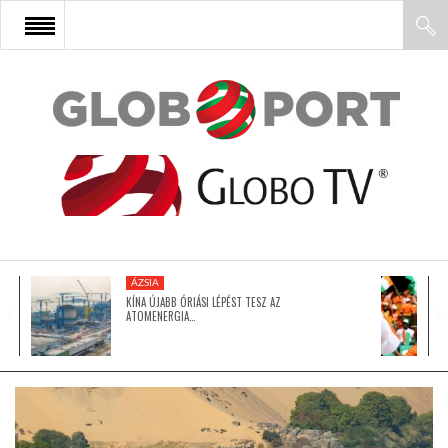
FŐOLDAL
AFRIKA
EURÓPA
ÁZSIA
ÁZSIA
KÍNA ÚJABB ÓRIÁSI LÉPÉST TESZ AZ
ATOMENERGIA…
ÉSZAK-AMERIKA
LATIN-AMERIKA