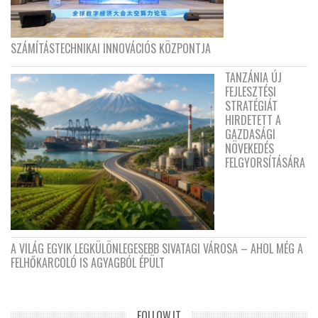
SZÁMÍTÁSTECHNIKAI INNOVÁCIÓS KÖZPONTJA
TANZÁNIA ÚJ
FEJLESZTÉSI
STRATÉGIÁT
HIRDETETT A
GAZDASÁGI
NÖVEKEDÉS
FELGYORSÍTÁSÁRA
A VILÁG EGYIK LEGKÜLÖNLEGESEBB SIVATAGI VÁROSA – AHOL MÉG A
FELHŐKARCOLÓ IS AGYAGBÓL ÉPÜLT
FOLLOW.IT