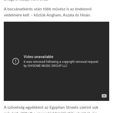
A bocsánatkérés után több művész is az énekesnő
LATIMO.HU
védelmére kelt – köztük Angham, Aszala és Nisán.
GLOBOBOOK
A szövetség egyébként az Egyptian Streets szerint sok