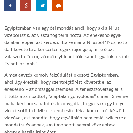
TROPICALMAGAZIN
Egyiptomban van egy ősi mondás arról, hogy aki a Nílus
GLOBOTV
vízéből iszik, az vissza fog térni hozzá. Az énekesnő egyik
dalában éppen azt kérdezi: Ittál-e már a Nílusból? Nos, ezt a
dalt követelte a koncerten egyik rajongója, mire ő azt
AFRIKA TUDÁSTÁR
válaszolta: “nem, vérmételyt lehet tőle kapni. Igyatok inkább
Eviant, az jobb.”
A NAP SZÉPE
A megjegyzés komoly felzúdulást okozott Egyiptomban,
ahol úgy érezték, hogy szentségtörést követett el az
LINKTR.EE
énekesnő – az országgal szemben. A zenészszövetség el is
tiltotta a színpadtól , “alaptalan gúnyolódás” címén. Sherine
hiába kért bocsánatot és bizonygatta, hogy csak egy hülye
GLOBOZSARU
viccet sütött el. Mikor szembesítették a koncertről készült
videóval, azt mondta, hogy egyáltalán nem emlékszik erre a
mondatra és annak, amit mondott, semmi köze ahhoz,
DOBRAVERO.HU
ahogy a hazája iránt érez.