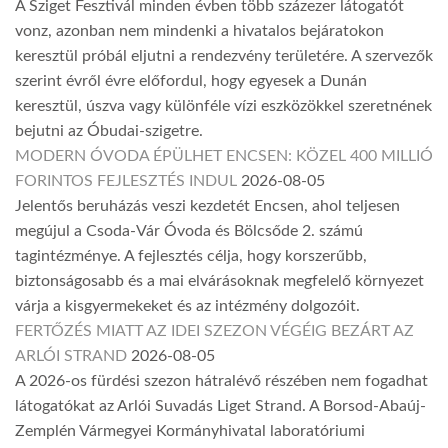
A Sziget Fesztivál minden évben több százezer látogatót
vonz, azonban nem mindenki a hivatalos bejáratokon
keresztül próbál eljutni a rendezvény területére. A szervezők
szerint évről évre előfordul, hogy egyesek a Dunán
keresztül, úszva vagy különféle vízi eszközökkel szeretnének
bejutni az Óbudai-szigetre.
MODERN ÓVODA ÉPÜLHET ENCSEN: KÖZEL 400 MILLIÓ
FORINTOS FEJLESZTÉS INDUL
2026-08-05
Jelentős beruházás veszi kezdetét Encsen, ahol teljesen
megújul a Csoda-Vár Óvoda és Bölcsőde 2. számú
tagintézménye. A fejlesztés célja, hogy korszerűbb,
biztonságosabb és a mai elvárásoknak megfelelő környezet
várja a kisgyermekeket és az intézmény dolgozóit.
FERTŐZÉS MIATT AZ IDEI SZEZON VÉGÉIG BEZÁRT AZ
ARLÓI STRAND
2026-08-05
A 2026-os fürdési szezon hátralévő részében nem fogadhat
látogatókat az Arlói Suvadás Liget Strand. A Borsod-Abaúj-
Zemplén Vármegyei Kormányhivatal laboratóriumi