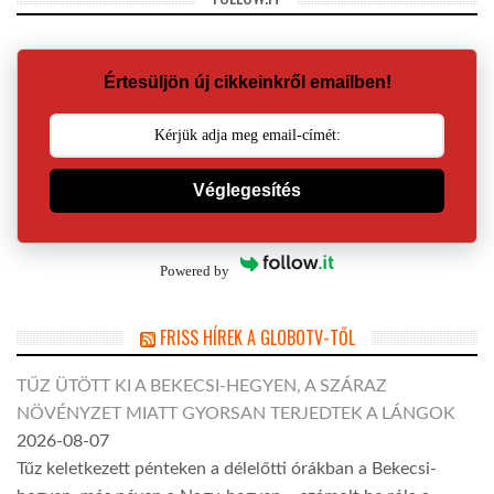
Értesüljön új cikkeinkről emailben!
Véglegesítés
Powered by
FRISS HÍREK A GLOBOTV-TŐL
TŰZ ÜTÖTT KI A BEKECSI-HEGYEN, A SZÁRAZ
NÖVÉNYZET MIATT GYORSAN TERJEDTEK A LÁNGOK
2026-08-07
Tűz keletkezett pénteken a délelőtti órákban a Bekecsi-