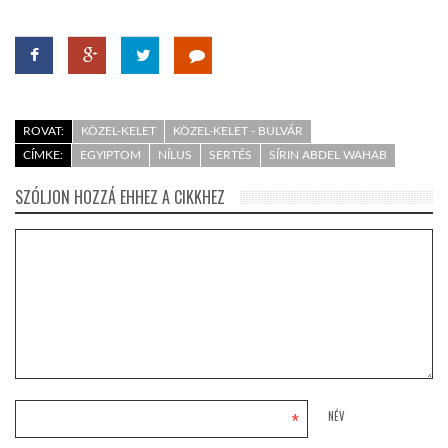
ROVAT:
KÖZEL-KELET
KÖZEL-KELET - BULVÁR
CÍMKE:
EGYIPTOM
NÍLUS
SERTÉS
SÍRIN ABDEL WAHAB
SZÓLJON HOZZÁ EHHEZ A CIKKHEZ
*
NÉV