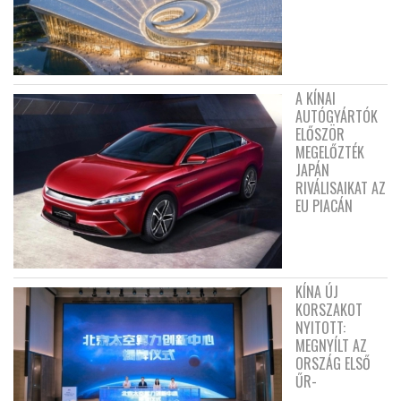
A KÍNAI
AUTÓGYÁRTÓK
ELŐSZÖR
MEGELŐZTÉK
JAPÁN
RIVÁLISAIKAT AZ
EU PIACÁN
KÍNA ÚJ
KORSZAKOT
NYITOTT:
MEGNYÍLT AZ
ORSZÁG ELSŐ
ŰR-