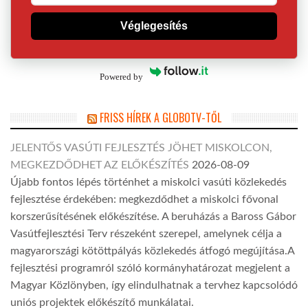
Véglegesítés
Powered by
FRISS HÍREK A GLOBOTV-TŐL
JELENTŐS VASÚTI FEJLESZTÉS JÖHET MISKOLCON,
MEGKEZDŐDHET AZ ELŐKÉSZÍTÉS
2026-08-09
Újabb fontos lépés történhet a miskolci vasúti közlekedés
fejlesztése érdekében: megkezdődhet a miskolci fővonal
korszerűsítésének előkészítése. A beruházás a Baross Gábor
Vasútfejlesztési Terv részeként szerepel, amelynek célja a
magyarországi kötöttpályás közlekedés átfogó megújítása.A
fejlesztési programról szóló kormányhatározat megjelent a
Magyar Közlönyben, így elindulhatnak a tervhez kapcsolódó
uniós projektek előkészítő munkálatai.