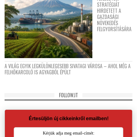
STRATÉGIÁT
HIRDETETT A
GAZDASÁGI
NÖVEKEDÉS
FELGYORSÍTÁSÁRA
A VILÁG EGYIK LEGKÜLÖNLEGESEBB SIVATAGI VÁROSA – AHOL MÉG A
FELHŐKARCOLÓ IS AGYAGBÓL ÉPÜLT
FOLLOW.IT
Értesüljön új cikkeinkről emailben!