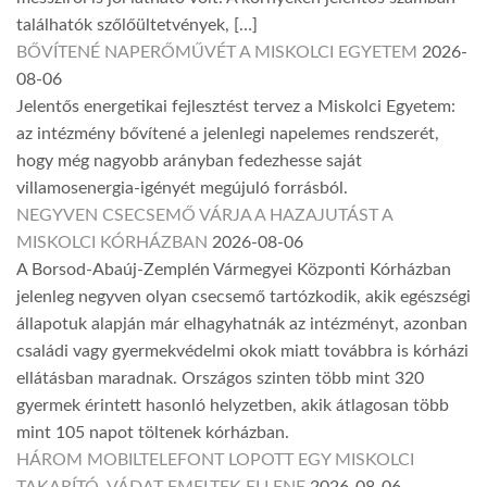
találhatók szőlőültetvények, […]
BŐVÍTENÉ NAPERŐMŰVÉT A MISKOLCI EGYETEM
2026-
08-06
Jelentős energetikai fejlesztést tervez a Miskolci Egyetem:
az intézmény bővítené a jelenlegi napelemes rendszerét,
hogy még nagyobb arányban fedezhesse saját
villamosenergia-igényét megújuló forrásból.
NEGYVEN CSECSEMŐ VÁRJA A HAZAJUTÁST A
MISKOLCI KÓRHÁZBAN
2026-08-06
A Borsod-Abaúj-Zemplén Vármegyei Központi Kórházban
jelenleg negyven olyan csecsemő tartózkodik, akik egészségi
állapotuk alapján már elhagyhatnák az intézményt, azonban
családi vagy gyermekvédelmi okok miatt továbbra is kórházi
ellátásban maradnak. Országos szinten több mint 320
gyermek érintett hasonló helyzetben, akik átlagosan több
mint 105 napot töltenek kórházban.
HÁROM MOBILTELEFONT LOPOTT EGY MISKOLCI