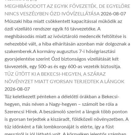
MEGHIBÁSODOTT AZ EGYIK FŐVEZETÉK, DE EGYELŐRE
NINCS VESZÉLYBEN ÓZD IVÓVÍZELLÁTÁSA
2026-08-07
Műszaki hiba miatt csökkentett kapacitással működik az
ózdi vízellátó rendszer egyik fő távvezetéke. A
meghibásodás miatt az ivóvíztároló medencék feltöltése is
nehezebbé vált, a hiba elhárításán azonban már dolgoznak a
szakemberek.A kormány augusztus 7-i hőségriasztási
gyorsjelentése szerint Ózd biztonságos vízellátását két
távvezeték, egy 500-as és egy 600-as vezeték biztosítja.
TŰZ ÜTÖTT KI A BEKECSI-HEGYEN, A SZÁRAZ
NÖVÉNYZET MIATT GYORSAN TERJEDTEK A LÁNGOK
2026-08-07
Tűz keletkezett pénteken a délelőtti órákban a Bekecsi-
hegyen, más néven a Nagy-hegyen – számolt be róla a
Szerencsi Hírek. A beszámoló szerint a lángok több ponton
is gyorsan terjedtek a kiszáradt, földközeli növényzetben. A
tűz időnként a fák lombkoronáját is elérte, így a füst
messziről is jól látható volt. A környéken jelentős számban