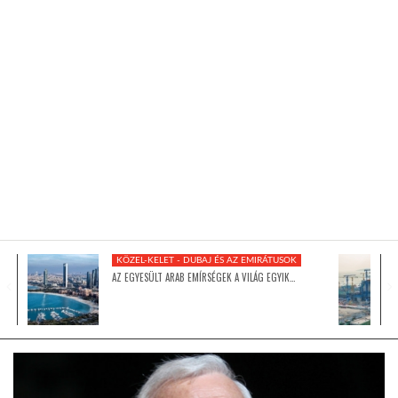
KÖZEL-KELET
AUSZTRÁLIA
A VILÁG ITTHON
MÉDIA
KÖZEL-KELET - DUBAJ ÉS AZ EMIRÁTUSOK
AZ EGYESÜLT ARAB EMÍRSÉGEK A VILÁG EGYIK…
GLOBOTV BP
HÍR3D