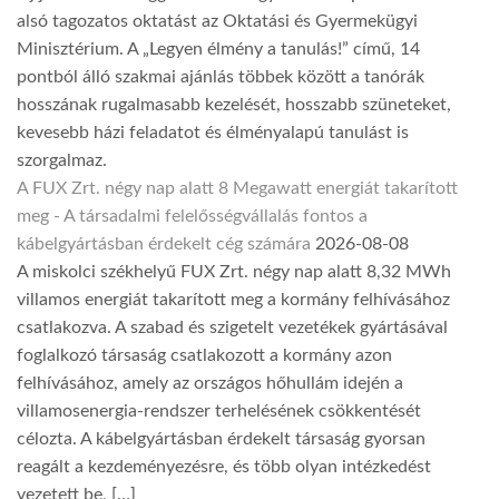
alsó tagozatos oktatást az Oktatási és Gyermekügyi
Minisztérium. A „Legyen élmény a tanulás!” című, 14
pontból álló szakmai ajánlás többek között a tanórák
hosszának rugalmasabb kezelését, hosszabb szüneteket,
kevesebb házi feladatot és élményalapú tanulást is
szorgalmaz.
A FUX Zrt. négy nap alatt 8 Megawatt energiát takarított
meg - A társadalmi felelősségvállalás fontos a
kábelgyártásban érdekelt cég számára
2026-08-08
A miskolci székhelyű FUX Zrt. négy nap alatt 8,32 MWh
villamos energiát takarított meg a kormány felhívásához
csatlakozva. A szabad és szigetelt vezetékek gyártásával
foglalkozó társaság csatlakozott a kormány azon
felhívásához, amely az országos hőhullám idején a
villamosenergia-rendszer terhelésének csökkentését
célozta. A kábelgyártásban érdekelt társaság gyorsan
reagált a kezdeményezésre, és több olyan intézkedést
vezetett be, […]