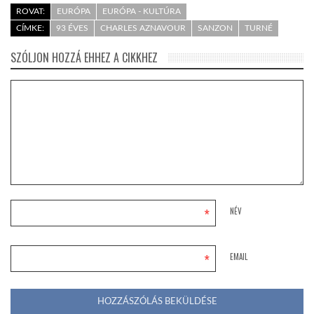
ROVAT:
EURÓPA
EURÓPA - KULTÚRA
CÍMKE:
93 ÉVES
CHARLES AZNAVOUR
SANZON
TURNÉ
SZÓLJON HOZZÁ EHHEZ A CIKKHEZ
*
NÉV
*
EMAIL