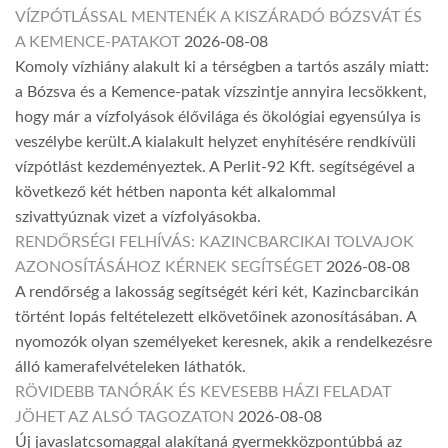
VÍZPÓTLÁSSAL MENTENÉK A KISZÁRADÓ BÓZSVÁT ÉS
A KEMENCE-PATAKOT
2026-08-08
Komoly vízhiány alakult ki a térségben a tartós aszály miatt:
a Bózsva és a Kemence-patak vízszintje annyira lecsökkent,
hogy már a vízfolyások élővilága és ökológiai egyensúlya is
veszélybe került.A kialakult helyzet enyhítésére rendkívüli
vízpótlást kezdeményeztek. A Perlit-92 Kft. segítségével a
következő két hétben naponta két alkalommal
szivattyúznak vizet a vízfolyásokba.
RENDŐRSÉGI FELHÍVÁS: KAZINCBARCIKAI TOLVAJOK
AZONOSÍTÁSÁHOZ KÉRNEK SEGÍTSÉGET
2026-08-08
A rendőrség a lakosság segítségét kéri két, Kazincbarcikán
történt lopás feltételezett elkövetőinek azonosításában. A
nyomozók olyan személyeket keresnek, akik a rendelkezésre
álló kamerafelvételeken láthatók.
RÖVIDEBB TANÓRÁK ÉS KEVESEBB HÁZI FELADAT
JÖHET AZ ALSÓ TAGOZATON
2026-08-08
Új javaslatcsomaggal alakítaná gyermekközpontúbbá az