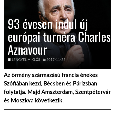
TROPICALMAGAZIN
93 évesen indul új
GLOBOTV
európai turnéra Charles
Aznavour
AFRIKA TUDÁSTÁR
A NAP SZÉPE
LENGYEL MIKLÓS
2017-11-22
Az örmény származású francia énekes
LINKTR.EE
Szófiában kezd, Bécsben és Párizsban
folytatja. Majd Amszterdam, Szentpétervár
GLOBOZSARU
és Moszkva következik.
DOBRAVERO.HU