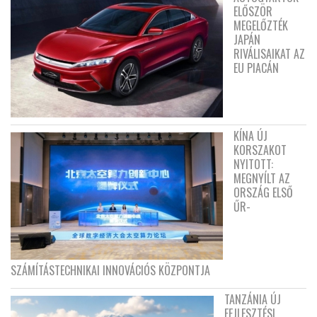
ELŐSZÖR
MEGELŐZTÉK
JAPÁN
RIVÁLISAIKAT AZ
EU PIACÁN
KÍNA ÚJ
KORSZAKOT
NYITOTT:
MEGNYÍLT AZ
ORSZÁG ELSŐ
ŰR-
SZÁMÍTÁSTECHNIKAI INNOVÁCIÓS KÖZPONTJA
TANZÁNIA ÚJ
FEJLESZTÉSI