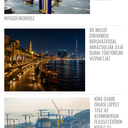
NYUGDÍJKORHOZ
80 MILLIÓ
DIRHAMOS
BERUHÁZÁSSAL
VARÁZSOLJÁK ÚJJÁ
DUBAI TÖRTÉNELMI
VÍZPARTJÁT
KÍNA ÚJABB
ÓRIÁSI LÉPÉST
TESZ AZ
ATOMENERGIA
FEJLESZTÉSÉBEN:
NYOLC ÚJ