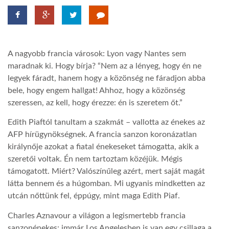
LATIMO.HU
A nagyobb francia városok: Lyon vagy Nantes sem
GLOBOBOOK
maradnak ki. Hogy bírja? “Nem az a lényeg, hogy én ne
legyek fáradt, hanem hogy a közönség ne fáradjon abba
bele, hogy engem hallgat! Ahhoz, hogy a közönség
szeressen, az kell, hogy érezze: én is szeretem őt.”
Edith Piaftól tanultam a szakmát – vallotta az énekes az
AFP hírügynökségnek. A francia sanzon koronázatlan
királynője azokat a fiatal énekeseket támogatta, akik a
szeretői voltak. Én nem tartoztam közéjük. Mégis
támogatott. Miért? Valószínűleg azért, mert saját magát
látta bennem és a húgomban. Mi ugyanis mindketten az
utcán nőttünk fel, éppúgy, mint maga Edith Piaf.
Charles Aznavour a világon a legismertebb francia
sanzonénekes: immár Los Angelesben is van egy csillaga a