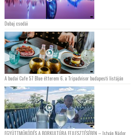
Dubaj csodái
A budai Cafe 57 Blue étterem 6. a Tripadvisor budapesti listáján
EGYÜTTMŰKÖDÉS A BORKULTÚRA FEJLESZTÉSÉBEN – István Nádor