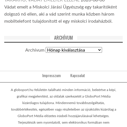
TAKARÍTÓ, VÁDAT EMELTEK ELLENE
2026-08-06
Vádat emelt a Miskolci Járási Ügyészség egy takarítóként
dolgozó nő ellen, aki a vád szerint munka közben három
mobiltelefont tulajdonított el egy miskolci irodaházból.
ARCHÍVUM
Archívum
Impresszum
Kapcsolat
A globoport.hu felületén található minden információ, beleértve a képi,
grafikai megjelenítést, az oldalak szerkezetét a GloboPort Média
kizárólagos tulajdona. Mindennemű továbbszolgáltatás,
továbbértékesítés, egészében vagy részleteiben az újraközlés kizárólag a
GloboPort Média előzetes írásbeli hozzájárulásával lehetséges.
Terjesztésük sem nyomtatott, sem elektronikus formában nem