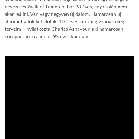
nevezetes Walk of Fame-en. Bár 93 éves, egyáltalán nem
akar leállni. Van vagy negyven új dalom. Hamarosan új
albumot adok ki belőlük. 100 éves koromig vannak még
terveim – nyilatkozta Charles Aznavour, aki hamarosan
európai turnéra indul, 93 éves korában.