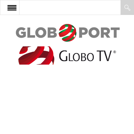
FŐOLDAL
AFRIKA
EURÓPA
ÁZSIA
ÉSZAK-AMERIKA
LATIN-AMERIKA