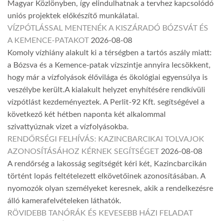
Magyar Közlönyben, így elindulhatnak a tervhez kapcsolódó
uniós projektek előkészítő munkálatai.
VÍZPÓTLÁSSAL MENTENÉK A KISZÁRADÓ BÓZSVÁT ÉS
A KEMENCE-PATAKOT
2026-08-08
Komoly vízhiány alakult ki a térségben a tartós aszály miatt:
a Bózsva és a Kemence-patak vízszintje annyira lecsökkent,
hogy már a vízfolyások élővilága és ökológiai egyensúlya is
veszélybe került.A kialakult helyzet enyhítésére rendkívüli
vízpótlást kezdeményeztek. A Perlit-92 Kft. segítségével a
következő két hétben naponta két alkalommal
szivattyúznak vizet a vízfolyásokba.
RENDŐRSÉGI FELHÍVÁS: KAZINCBARCIKAI TOLVAJOK
AZONOSÍTÁSÁHOZ KÉRNEK SEGÍTSÉGET
2026-08-08
A rendőrség a lakosság segítségét kéri két, Kazincbarcikán
történt lopás feltételezett elkövetőinek azonosításában. A
nyomozók olyan személyeket keresnek, akik a rendelkezésre
álló kamerafelvételeken láthatók.
RÖVIDEBB TANÓRÁK ÉS KEVESEBB HÁZI FELADAT