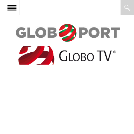
FŐOLDAL
AFRIKA
EURÓPA
ÁZSIA
ÉSZAK-AMERIKA
LATIN-AMERIKA