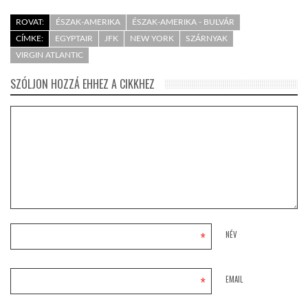
ROVAT:
ÉSZAK-AMERIKA
ÉSZAK-AMERIKA - BULVÁR
CÍMKE:
EGYPTAIR
JFK
NEW YORK
SZÁRNYAK
VIRGIN ATLANTIC
SZÓLJON HOZZÁ EHHEZ A CIKKHEZ
*
NÉV
*
EMAIL