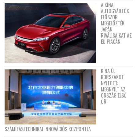
A KÍNAI
AUTÓGYÁRTÓK
ELŐSZÖR
MEGELŐZTÉK
JAPÁN
RIVÁLISAIKAT AZ
EU PIACÁN
KÍNA ÚJ
KORSZAKOT
NYITOTT:
MEGNYÍLT AZ
ORSZÁG ELSŐ
ŰR-
SZÁMÍTÁSTECHNIKAI INNOVÁCIÓS KÖZPONTJA