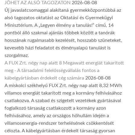
JÖHET AZ ALSÓ TAGOZATON
2026-08-08
Új javaslatcsomaggal alakítaná gyermekközpontúbbá az
alsó tagozatos oktatást az Oktatási és Gyermekügyi
Minisztérium. A „Legyen élmény a tanulás!” című, 14
pontból álló szakmai ajánlás többek között a tanórák
hosszának rugalmasabb kezelését, hosszabb szüneteket,
kevesebb házi feladatot és élményalapú tanulást is
szorgalmaz.
A FUX Zrt. négy nap alatt 8 Megawatt energiát takarított
meg - A társadalmi felelősségvállalás fontos a
kábelgyártásban érdekelt cég számára
2026-08-08
A miskolci székhelyű FUX Zrt. négy nap alatt 8,32 MWh
villamos energiát takarított meg a kormány felhívásához
csatlakozva. A szabad és szigetelt vezetékek gyártásával
foglalkozó társaság csatlakozott a kormány azon
felhívásához, amely az országos hőhullám idején a
villamosenergia-rendszer terhelésének csökkentését
célozta. A kábelgyártásban érdekelt társaság gyorsan