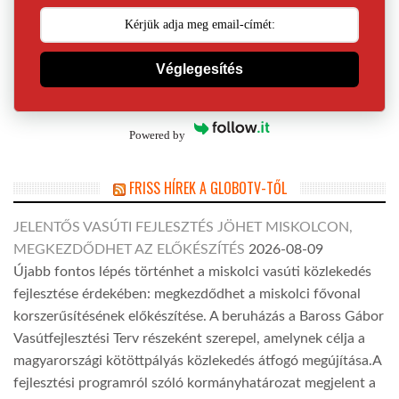
Véglegesítés
Powered by
FRISS HÍREK A GLOBOTV-TŐL
JELENTŐS VASÚTI FEJLESZTÉS JÖHET MISKOLCON,
MEGKEZDŐDHET AZ ELŐKÉSZÍTÉS
2026-08-09
Újabb fontos lépés történhet a miskolci vasúti közlekedés
fejlesztése érdekében: megkezdődhet a miskolci fővonal
korszerűsítésének előkészítése. A beruházás a Baross Gábor
Vasútfejlesztési Terv részeként szerepel, amelynek célja a
magyarországi kötöttpályás közlekedés átfogó megújítása.A
fejlesztési programról szóló kormányhatározat megjelent a