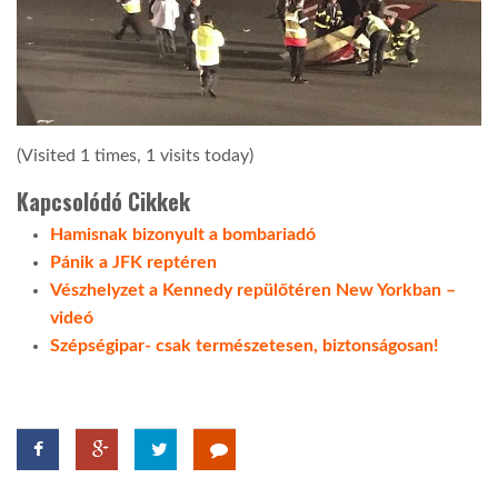
(Visited 1 times, 1 visits today)
Kapcsolódó Cikkek
Hamisnak bizonyult a bombariadó
Pánik a JFK reptéren
Vészhelyzet a Kennedy repülőtéren New Yorkban –
videó
Szépségipar- csak természetesen, biztonságosan!