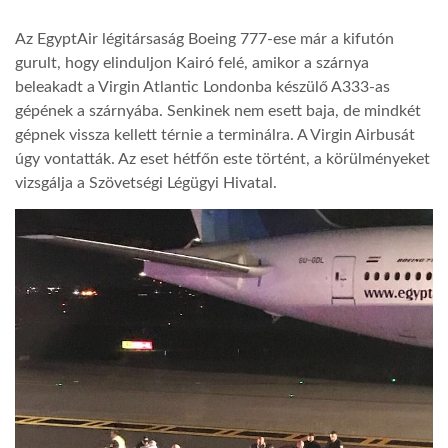
Az EgyptAir légitársaság Boeing 777-ese már a kifutón
LATIMO.HU
gurult, hogy elinduljon Kairó felé, amikor a szárnya
beleakadt a Virgin Atlantic Londonba készülő A333-as
GLOBOBOOK
gépének a szárnyába. Senkinek nem esett baja, de mindkét
gépnek vissza kellett térnie a terminálra. A Virgin Airbusát
úgy vontatták. Az eset hétfőn este történt, a körülményeket
vizsgálja a Szövetségi Légügyi Hivatal.