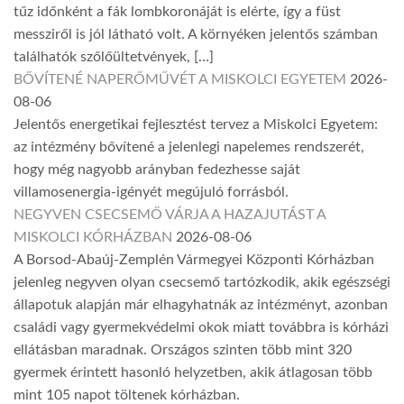
tűz időnként a fák lombkoronáját is elérte, így a füst
messziről is jól látható volt. A környéken jelentős számban
találhatók szőlőültetvények, […]
BŐVÍTENÉ NAPERŐMŰVÉT A MISKOLCI EGYETEM
2026-
08-06
Jelentős energetikai fejlesztést tervez a Miskolci Egyetem:
az intézmény bővítené a jelenlegi napelemes rendszerét,
hogy még nagyobb arányban fedezhesse saját
villamosenergia-igényét megújuló forrásból.
NEGYVEN CSECSEMŐ VÁRJA A HAZAJUTÁST A
MISKOLCI KÓRHÁZBAN
2026-08-06
A Borsod-Abaúj-Zemplén Vármegyei Központi Kórházban
jelenleg negyven olyan csecsemő tartózkodik, akik egészségi
állapotuk alapján már elhagyhatnák az intézményt, azonban
családi vagy gyermekvédelmi okok miatt továbbra is kórházi
ellátásban maradnak. Országos szinten több mint 320
gyermek érintett hasonló helyzetben, akik átlagosan több
mint 105 napot töltenek kórházban.