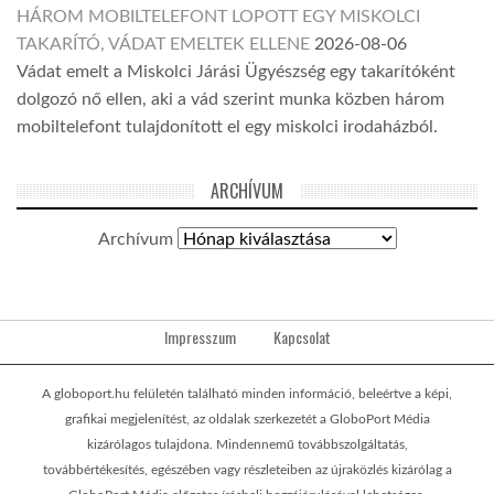
HÁROM MOBILTELEFONT LOPOTT EGY MISKOLCI
TAKARÍTÓ, VÁDAT EMELTEK ELLENE
2026-08-06
Vádat emelt a Miskolci Járási Ügyészség egy takarítóként
dolgozó nő ellen, aki a vád szerint munka közben három
mobiltelefont tulajdonított el egy miskolci irodaházból.
ARCHÍVUM
Archívum
Impresszum
Kapcsolat
A globoport.hu felületén található minden információ, beleértve a képi,
grafikai megjelenítést, az oldalak szerkezetét a GloboPort Média
kizárólagos tulajdona. Mindennemű továbbszolgáltatás,
továbbértékesítés, egészében vagy részleteiben az újraközlés kizárólag a