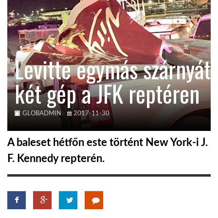
TROPICALMAGAZIN
GLOBOTV
Levitte egymás szárnyát
két gép a JFK reptéren
AFRIKA TUDÁSTÁR
A NAP SZÉPE
GLOBADMIN
2017-11-30
A baleset hétfőn este történt New York-i J.
LINKTR.EE
F. Kennedy repterén.
GLOBOZSARU
DOBRAVERO.HU