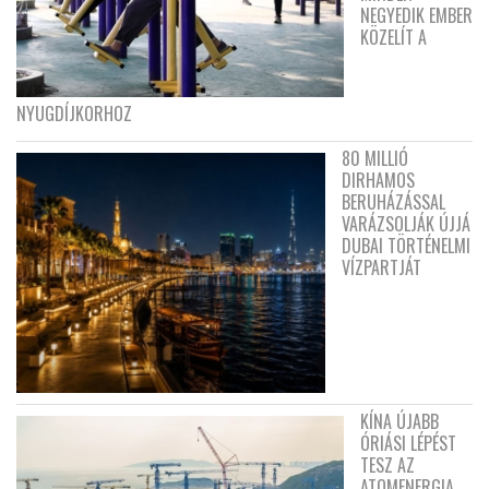
NEGYEDIK EMBER
KÖZELÍT A
NYUGDÍJKORHOZ
80 MILLIÓ
DIRHAMOS
BERUHÁZÁSSAL
VARÁZSOLJÁK ÚJJÁ
DUBAI TÖRTÉNELMI
VÍZPARTJÁT
KÍNA ÚJABB
ÓRIÁSI LÉPÉST
TESZ AZ
ATOMENERGIA