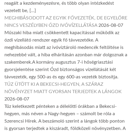
reagált a kezdeményezésre, és több olyan intézkedést
vezetett be, […]
MEGHIBÁSODOTT AZ EGYIK FŐVEZETÉK, DE EGYELŐRE
NINCS VESZÉLYBEN ÓZD IVÓVÍZELLÁTÁSA
2026-08-07
Műszaki hiba miatt csökkentett kapacitással működik az
ózdi vízellátó rendszer egyik fő távvezetéke. A
meghibásodás miatt az ivóvíztároló medencék feltöltése is
nehezebbé vált, a hiba elhárításán azonban már dolgoznak a
szakemberek.A kormány augusztus 7-i hőségriasztási
gyorsjelentése szerint Ózd biztonságos vízellátását két
távvezeték, egy 500-as és egy 600-as vezeték biztosítja.
TŰZ ÜTÖTT KI A BEKECSI-HEGYEN, A SZÁRAZ
NÖVÉNYZET MIATT GYORSAN TERJEDTEK A LÁNGOK
2026-08-07
Tűz keletkezett pénteken a délelőtti órákban a Bekecsi-
hegyen, más néven a Nagy-hegyen – számolt be róla a
Szerencsi Hírek. A beszámoló szerint a lángok több ponton
is gyorsan terjedtek a kiszáradt, földközeli növényzetben. A