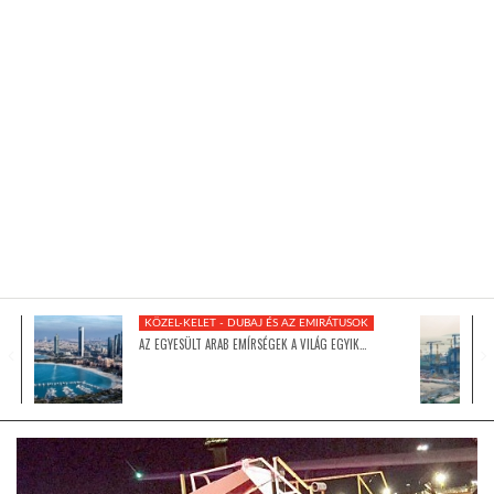
KÖZEL-KELET
AUSZTRÁLIA
A VILÁG ITTHON
MÉDIA
KÖZEL-KELET - DUBAJ ÉS AZ EMIRÁTUSOK
AZ EGYESÜLT ARAB EMÍRSÉGEK A VILÁG EGYIK…
GLOBOTV BP
HÍR3D