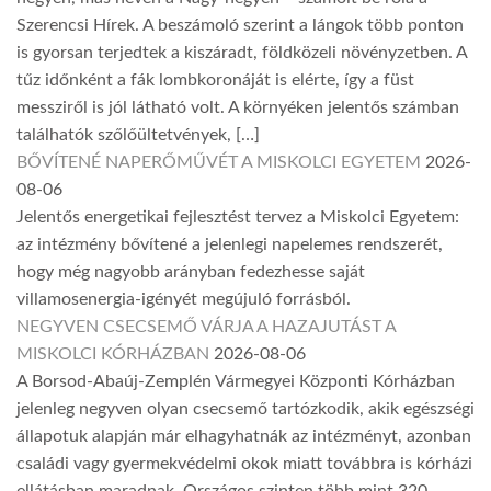
Szerencsi Hírek. A beszámoló szerint a lángok több ponton
is gyorsan terjedtek a kiszáradt, földközeli növényzetben. A
tűz időnként a fák lombkoronáját is elérte, így a füst
messziről is jól látható volt. A környéken jelentős számban
találhatók szőlőültetvények, […]
BŐVÍTENÉ NAPERŐMŰVÉT A MISKOLCI EGYETEM
2026-
08-06
Jelentős energetikai fejlesztést tervez a Miskolci Egyetem:
az intézmény bővítené a jelenlegi napelemes rendszerét,
hogy még nagyobb arányban fedezhesse saját
villamosenergia-igényét megújuló forrásból.
NEGYVEN CSECSEMŐ VÁRJA A HAZAJUTÁST A
MISKOLCI KÓRHÁZBAN
2026-08-06
A Borsod-Abaúj-Zemplén Vármegyei Központi Kórházban
jelenleg negyven olyan csecsemő tartózkodik, akik egészségi
állapotuk alapján már elhagyhatnák az intézményt, azonban
családi vagy gyermekvédelmi okok miatt továbbra is kórházi
ellátásban maradnak. Országos szinten több mint 320