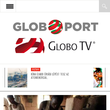
FŐOLDAL
AFRIKA
EURÓPA
ÁZSIA
ÁZSIA
KÍNA ÚJABB ÓRIÁSI LÉPÉST TESZ AZ
ATOMENERGIA…
ÉSZAK-AMERIKA
LATIN-AMERIKA