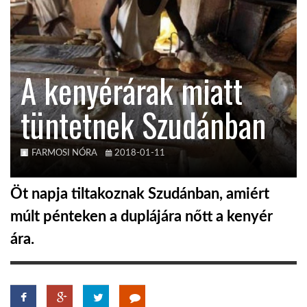
KÖZEL-KELET
A kenyérárak miatt
AUSZTRÁLIA
tüntetnek Szudánban
A VILÁG ITTHON
FARMOSI NÓRA
2018-01-11
MÉDIA
Öt napja tiltakoznak Szudánban, amiért
múlt pénteken a duplájára nőtt a kenyér
ára.
GLOBOTV BP
HÍR3D