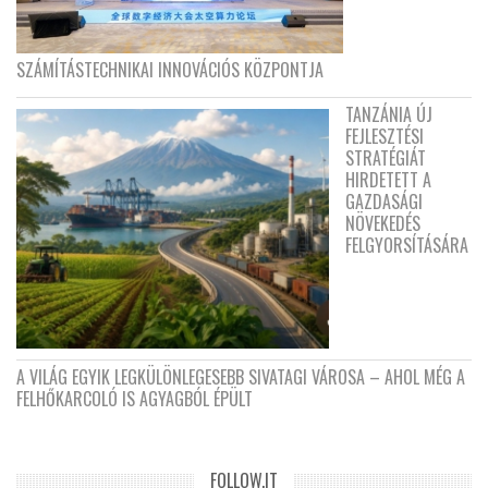
SZÁMÍTÁSTECHNIKAI INNOVÁCIÓS KÖZPONTJA
TANZÁNIA ÚJ
FEJLESZTÉSI
STRATÉGIÁT
HIRDETETT A
GAZDASÁGI
NÖVEKEDÉS
FELGYORSÍTÁSÁRA
A VILÁG EGYIK LEGKÜLÖNLEGESEBB SIVATAGI VÁROSA – AHOL MÉG A
FELHŐKARCOLÓ IS AGYAGBÓL ÉPÜLT
FOLLOW.IT