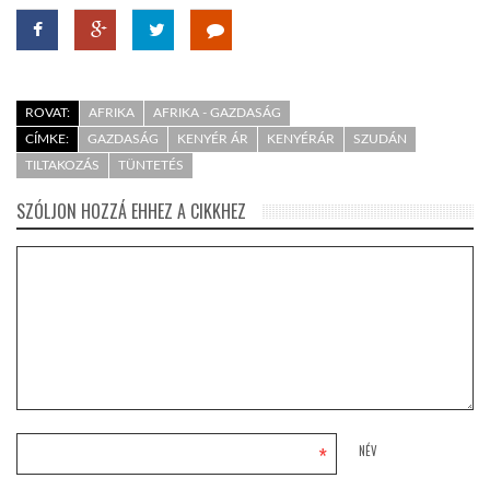
ROVAT:
AFRIKA
AFRIKA - GAZDASÁG
CÍMKE:
GAZDASÁG
KENYÉR ÁR
KENYÉRÁR
SZUDÁN
TILTAKOZÁS
TÜNTETÉS
SZÓLJON HOZZÁ EHHEZ A CIKKHEZ
*
NÉV