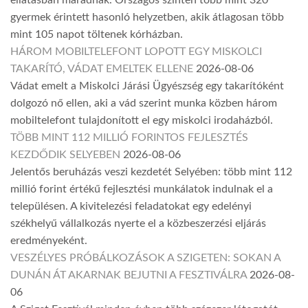
gyermek érintett hasonló helyzetben, akik átlagosan több
mint 105 napot töltenek kórházban.
HÁROM MOBILTELEFONT LOPOTT EGY MISKOLCI
TAKARÍTÓ, VÁDAT EMELTEK ELLENE
2026-08-06
Vádat emelt a Miskolci Járási Ügyészség egy takarítóként
dolgozó nő ellen, aki a vád szerint munka közben három
mobiltelefont tulajdonított el egy miskolci irodaházból.
TÖBB MINT 112 MILLIÓ FORINTOS FEJLESZTÉS
KEZDŐDIK SELYEBEN
2026-08-06
Jelentős beruházás veszi kezdetét Selyében: több mint 112
millió forint értékű fejlesztési munkálatok indulnak el a
településen. A kivitelezési feladatokat egy edelényi
székhelyű vállalkozás nyerte el a közbeszerzési eljárás
eredményeként.
VESZÉLYES PRÓBÁLKOZÁSOK A SZIGETEN: SOKAN A
DUNÁN ÁT AKARNAK BEJUTNI A FESZTIVÁLRA
2026-08-
06