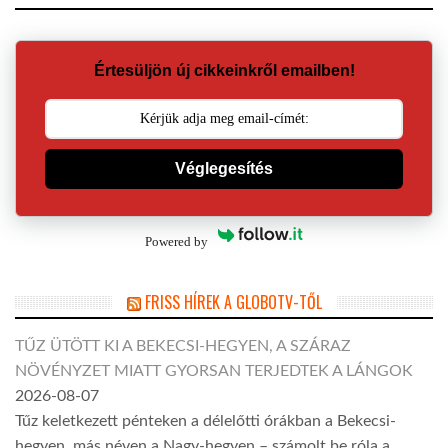
Értesüljön új cikkeinkről emailben!
Véglegesítés
Powered by
FRISS HÍREK A GLOBOTV-TŐL
TŰZ ÜTÖTT KI A BEKECSI-HEGYEN, A SZÁRAZ
NÖVÉNYZET MIATT GYORSAN TERJEDTEK A LÁNGOK
2026-08-07
Tűz keletkezett pénteken a délelőtti órákban a Bekecsi-
hegyen, más néven a Nagy-hegyen – számolt be róla a