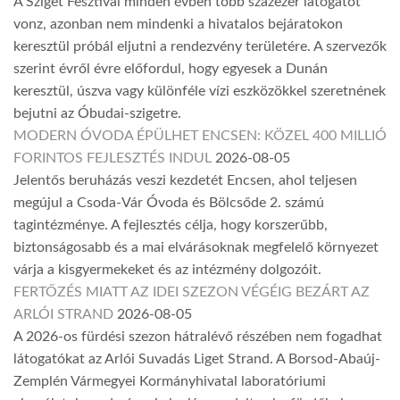
A Sziget Fesztivál minden évben több százezer látogatót
vonz, azonban nem mindenki a hivatalos bejáratokon
keresztül próbál eljutni a rendezvény területére. A szervezők
szerint évről évre előfordul, hogy egyesek a Dunán
keresztül, úszva vagy különféle vízi eszközökkel szeretnének
bejutni az Óbudai-szigetre.
MODERN ÓVODA ÉPÜLHET ENCSEN: KÖZEL 400 MILLIÓ
FORINTOS FEJLESZTÉS INDUL
2026-08-05
Jelentős beruházás veszi kezdetét Encsen, ahol teljesen
megújul a Csoda-Vár Óvoda és Bölcsőde 2. számú
tagintézménye. A fejlesztés célja, hogy korszerűbb,
biztonságosabb és a mai elvárásoknak megfelelő környezet
várja a kisgyermekeket és az intézmény dolgozóit.
FERTŐZÉS MIATT AZ IDEI SZEZON VÉGÉIG BEZÁRT AZ
ARLÓI STRAND
2026-08-05
A 2026-os fürdési szezon hátralévő részében nem fogadhat
látogatókat az Arlói Suvadás Liget Strand. A Borsod-Abaúj-
Zemplén Vármegyei Kormányhivatal laboratóriumi