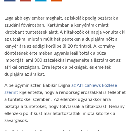
TROPICALMAGAZIN
Legalább egy ember meghalt, az iskolák pedig bezártak a
szudáni fővárosban, Kartúmban a kenyérárak miatt
GLOBOTV
kirobbant tüntetések alatt. A tiltakozók öt napja vonultak ki
az utcákra, miután múlt hét pénteken a duplájára nőtt a
kenyér ára az eddigi körülbelül 20 forintról. A kormány
AFRIKA TUDÁSTÁR
döntésének értelmében ugyanis leállították a búza
importját, ami 300 százalékkal megemelte a lisztárakat az
afrikai országban. Erre léptek a pékségek, és emelték
A NAP SZÉPE
duplájára az áraikat.
A belügyminiszter, Babikir Digna
az AfricaNews közlése
LINKTR.EE
szerint
kijelentette, hogy a rendőrség erőszakkal is felléphet
a tüntetőkkel szemben. Az ellenzék ugyanakkor arra
GLOBOZSARU
biztatja a tüntetőket, hogy folytassák a tiltakozást. Néhány
ellenzéki politikust már letartóztattak, mióta kitörtek a
zavargások.
DOBRAVERO.HU