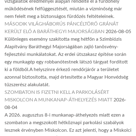
vizsgálatok eredményei alapján rendelte el a fürdőhely
működésének felfüggesztését, miután a vízminőség már
nem felelt meg a biztonságos fürdőzés feltételeinek.
MÁSODIK VILÁGHÁBORÚS PÁNCÉLTÖRŐ GRÁNÁT
KERÜLT ELŐ A BARÁTHEGYI MAJORSÁGBAN
2026-08-05
Különleges esemény szakította meg hétfőn a Szimbiózis
Alapítvány Baráthegyi Majorságában zajló tanösvény-
fejlesztési munkálatokat. Az erdei útszakasz építése során
egy munkagép egy robbanótestnek látszó tárgyat fordított
ki a földből.A helyszínre érkező rendőrjárőr a területet
azonnal biztosította, majd értesítette a Magyar Honvédség
tűzszerész alakulatát.
SZOMBATON IS FIZETNI KELL A PARKOLÁSÉRT
MISKOLCON A MUNKANAP-ÁTHELYEZÉS MIATT
2026-
08-04
A 2026. augusztus 8-i munkanap-áthelyezés miatt ezen a
szombaton a megszokott hétköznapi parkolási szabályok
lesznek érvényben Miskolcon. Ez azt jelenti, hogy a Miskolci