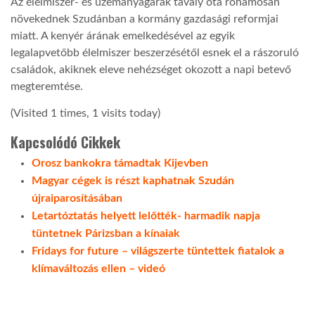
Az élelmiszer- és üzemanyagárak tavaly óta rohamosan
növekednek Szudánban a kormány gazdasági reformjai
LATIMO.HU
miatt. A kenyér árának emelkedésével az egyik
legalapvetőbb élelmiszer beszerzésétől esnek el a rászoruló
családok, akiknek eleve nehézséget okozott a napi betevő
GLOBOBOOK
megteremtése.
(Visited 1 times, 1 visits today)
Kapcsolódó Cikkek
Orosz bankokra támadtak Kijevben
Magyar cégek is részt kaphatnak Szudán
újraiparosításában
Letartóztatás helyett lelőtték- harmadik napja
tüntetnek Párizsban a kínaiak
Fridays for future – világszerte tüntettek fiatalok a
klímaváltozás ellen – videó