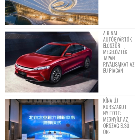
A KÍNAI
AUTÓGYÁRTÓK
ELŐSZÖR
MEGELŐZTÉK
JAPÁN
RIVÁLISAIKAT AZ
EU PIACÁN
KÍNA ÚJ
KORSZAKOT
NYITOTT:
MEGNYÍLT AZ
ORSZÁG ELSŐ
ŰR-