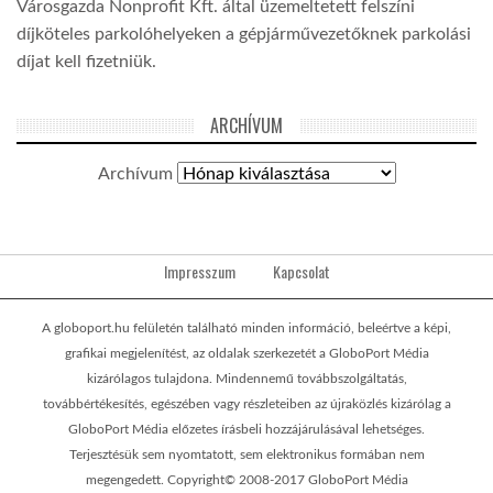
Városgazda Nonprofit Kft. által üzemeltetett felszíni
díjköteles parkolóhelyeken a gépjárművezetőknek parkolási
díjat kell fizetniük.
ARCHÍVUM
Archívum
Impresszum
Kapcsolat
A globoport.hu felületén található minden információ, beleértve a képi,
grafikai megjelenítést, az oldalak szerkezetét a GloboPort Média
kizárólagos tulajdona. Mindennemű továbbszolgáltatás,
továbbértékesítés, egészében vagy részleteiben az újraközlés kizárólag a
GloboPort Média előzetes írásbeli hozzájárulásával lehetséges.
Terjesztésük sem nyomtatott, sem elektronikus formában nem
megengedett. Copyright© 2008-2017 GloboPort Média