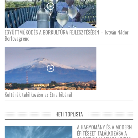
EGYÜTTMŰKÖDÉS A BORKULTÚRA FEJLESZTÉSÉBEN – István Nádor
Borlovagrend
Kultúrák találkozása az Etna lábánál
HETI TOPLISTA
A HAGYOMÁNY ÉS A MODERN
ÉPÍTÉSZET TALÁLKOZÁSA A