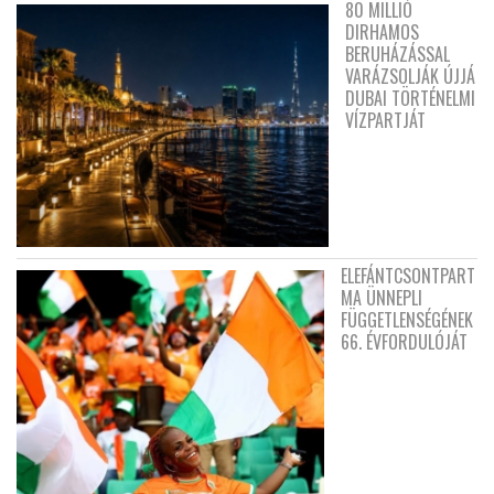
80 MILLIÓ
DIRHAMOS
BERUHÁZÁSSAL
VARÁZSOLJÁK ÚJJÁ
DUBAI TÖRTÉNELMI
VÍZPARTJÁT
ELEFÁNTCSONTPART
MA ÜNNEPLI
FÜGGETLENSÉGÉNEK
66. ÉVFORDULÓJÁT