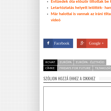
Évtizedek óta először tiltottak be
Letartóztatás helyett lelőtték- ha
Már halottai is vannak az iráni ti
videó
Facebook
Google +
ROVAT:
EURÓPA
EURÓPA - ÉLETMÓD
CÍMKE:
FRIDAYS FOR FUTURE
TILTAKOZÁ
SZÓLJON HOZZÁ EHHEZ A CIKKHEZ