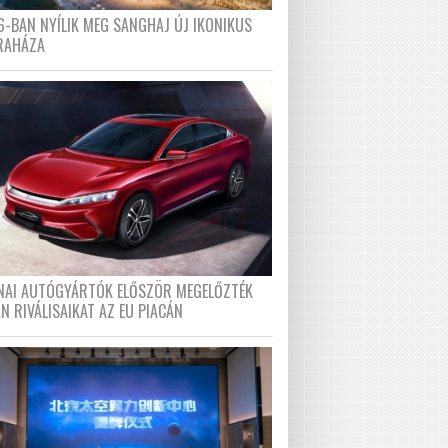
6-BAN NYÍLIK MEG SANGHAJ ÚJ IKONIKUS
RAHÁZA
ÍNAI AUTÓGYÁRTÓK ELŐSZÖR MEGELŐZTÉK
N RIVÁLISAIKAT AZ EU PIACÁN