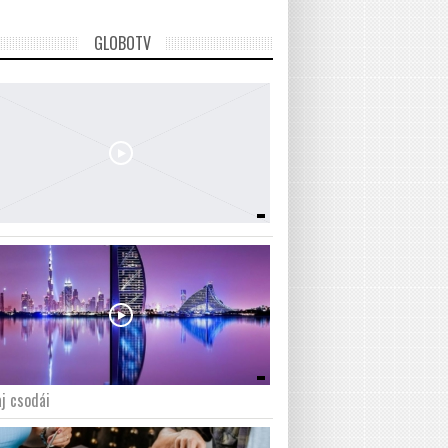
GLOBOTV
j csodái