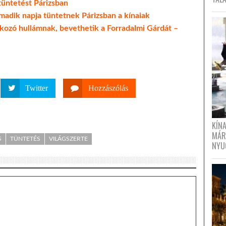
 tüntetést Párizsban
rmadik napja tüntetnek Párizsban a kínaiak
ltakozó hullámnak, bevethetik a Forradalmi Gárdát –
Twitter
Hozzászólás
KÍN
MÁR
S
TÜNTETÉS
VILÁGSZERTE
NYU