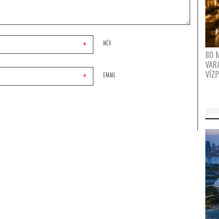
*
NÉV
80 
VAR
VÍZ
*
EMAIL