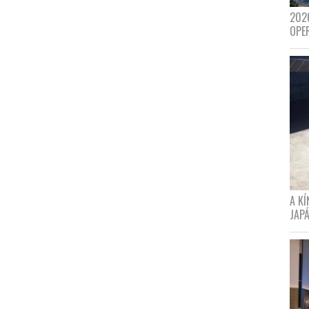
202
OPE
A K
JAPÁ