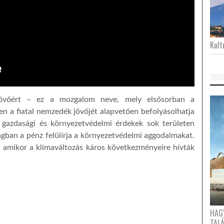
Kultu
jövőért – ez a mozgalom neve, mely elsősorban a
en a fiatal nemzedék jövőjét alapvetően befolyásolhatja
 gazdasági és környezetvédelmi érdekek sok területen
ágban a pénz felülírja a környezetvédelmi aggodalmakat.
n, amikor a klímaváltozás káros következményeire hívták
HAG
TAL