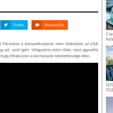
Twitter
Hozzászólás
A bu
buda
t Párizsban a klímaváltozásról, mert időközben az USA
g azt, amit ígért. Világszerte ezért több, mint egymillió
g, hogy tiltakozzon a kormányok tehetetlensége ellen.
EGY
FEJL