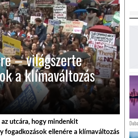
ure – világszerte
lok a klímaváltozás
 az utcára, hogy mindenkit
Duba
y fogadkozások ellenére a klímaváltozás