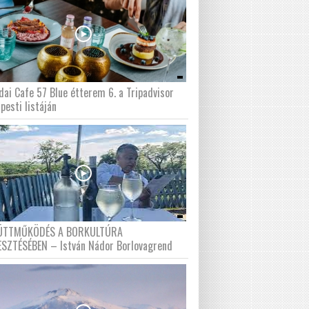
dai Cafe 57 Blue étterem 6. a Tripadvisor
pesti listáján
ÜTTMŰKÖDÉS A BORKULTÚRA
ESZTÉSÉBEN – István Nádor Borlovagrend