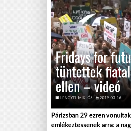
Fridays for fut
tüntettek fiata
ellen – videó
LENGYEL MIKLÓS
2019-03-16
Párizsban 29 ezren vonultak
emlékeztessenek arra: a nag