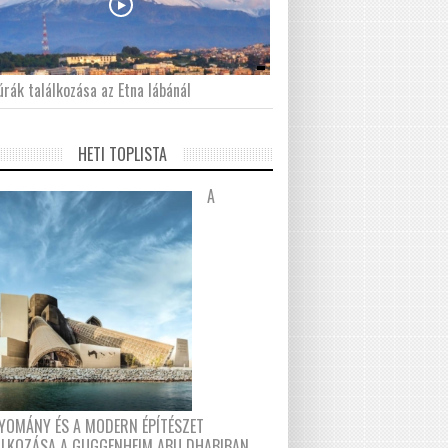
́rák találkozása az Etna lábánál
HETI TOPLISTA
A
YOMÁNY ÉS A MODERN ÉPÍTÉSZET
ÁLKOZÁSA A GUGGENHEIM ABU DHABIBAN