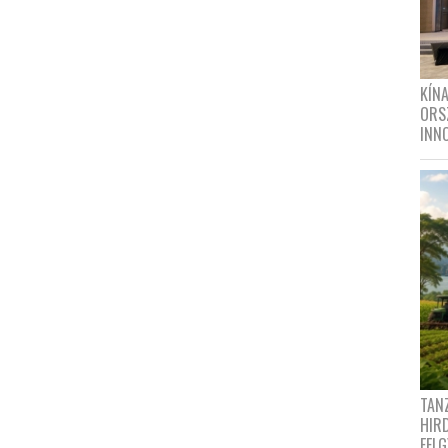
KÍN
ORS
INN
TANZ
HIR
FEL