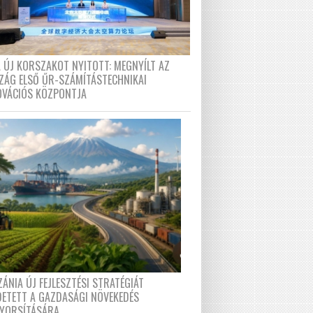
A ÚJ KORSZAKOT NYITOTT: MEGNYÍLT AZ
ZÁG ELSŐ ŰR-SZÁMÍTÁSTECHNIKAI
OVÁCIÓS KÖZPONTJA
ÁNIA ÚJ FEJLESZTÉSI STRATÉGIÁT
DETETT A GAZDASÁGI NÖVEKEDÉS
GYORSÍTÁSÁRA