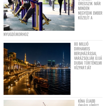
ÖREGSZIK: MÁR
MINDEN
NEGYEDIK EMBER
KÖZELÍT A
NYUGDÍJKORHOZ
80 MILLIÓ
DIRHAMOS
BERUHÁZÁSSAL
VARÁZSOLJÁK ÚJJÁ
DUBAI TÖRTÉNELMI
VÍZPARTJÁT
KÍNA ÚJABB
ÓRIÁSI LÉPÉST