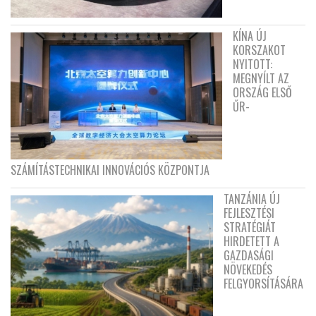
KÍNA ÚJ
KORSZAKOT
NYITOTT:
MEGNYÍLT AZ
ORSZÁG ELSŐ
ŰR-
SZÁMÍTÁSTECHNIKAI INNOVÁCIÓS KÖZPONTJA
TANZÁNIA ÚJ
FEJLESZTÉSI
STRATÉGIÁT
HIRDETETT A
GAZDASÁGI
NÖVEKEDÉS
FELGYORSÍTÁSÁRA