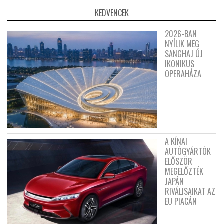
KEDVENCEK
2026-BAN
NYÍLIK MEG
SANGHAJ ÚJ
IKONIKUS
OPERAHÁZA
A KÍNAI
AUTÓGYÁRTÓK
ELŐSZÖR
MEGELŐZTÉK
JAPÁN
RIVÁLISAIKAT AZ
EU PIACÁN