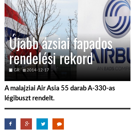
TROPICALMAGAZIN
GLOBOTV
Újabb ázsiai fapados
rendelési rekord
AFRIKA TUDÁSTÁR
A NAP SZÉPE
GR
2014-12-17
A malajziai Air Asia 55 darab A-330-as
LINKTR.EE
légibuszt rendelt.
GLOBOZSARU
DOBRAVERO.HU