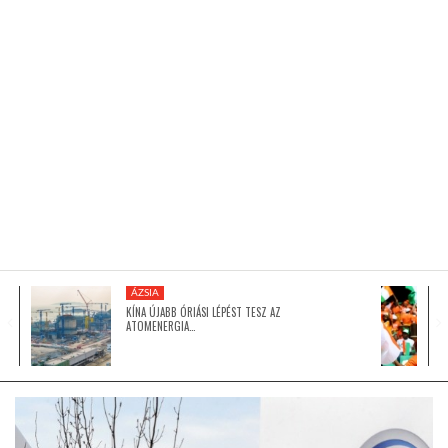
KÖZEL-KELET
AUSZTRÁLIA
A VILÁG ITTHON
MÉDIA
ÁZSIA
KÍNA ÚJABB ÓRIÁSI LÉPÉST TESZ AZ
ATOMENERGIA…
GLOBOTV BP
HÍR3D