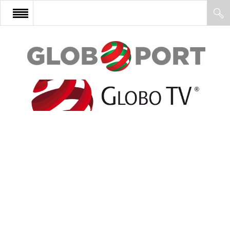
FŐOLDAL
AFRIKA
EURÓPA
ÁZSIA
ÉSZAK-AMERIKA
LATIN-AMERIKA