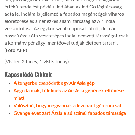
értékű rendelést például Indiában az IndiGo légitársaság
adta le. Indiára is jellemző a fapados magáncégek viharos
előretörése és a nehézkes állami társaság az Air India
vesszőfutása. Az egykor szebb napokat látott, de már
hosszú évek óta veszteséges indiai nemzeti társaságot csak
a kormány pénzügyi mentőövei tudják életben tartani.
(Fotó:AFP)
(Visited 2 times, 1 visits today)
Kapcsolódó Cikkek
A tengerbe csapódott egy Air Asia gép
Aggodalmak, félelmek az Air Asia gépének eltűnése
miatt
Valószínű, hogy megvannak a lezuhant gép roncsai
Gyenge évet zárt Ázsia első számú fapados társasága