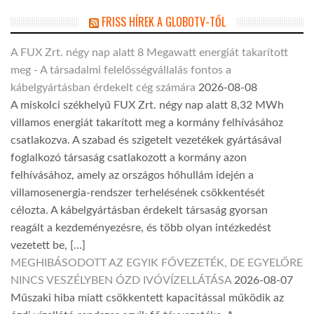
FRISS HÍREK A GLOBOTV-TŐL
A FUX Zrt. négy nap alatt 8 Megawatt energiát takarított
meg - A társadalmi felelősségvállalás fontos a
kábelgyártásban érdekelt cég számára
2026-08-08
A miskolci székhelyű FUX Zrt. négy nap alatt 8,32 MWh
villamos energiát takarított meg a kormány felhívásához
csatlakozva. A szabad és szigetelt vezetékek gyártásával
foglalkozó társaság csatlakozott a kormány azon
felhívásához, amely az országos hőhullám idején a
villamosenergia-rendszer terhelésének csökkentését
célozta. A kábelgyártásban érdekelt társaság gyorsan
reagált a kezdeményezésre, és több olyan intézkedést
vezetett be, […]
MEGHIBÁSODOTT AZ EGYIK FŐVEZETÉK, DE EGYELŐRE
NINCS VESZÉLYBEN ÓZD IVÓVÍZELLÁTÁSA
2026-08-07
Műszaki hiba miatt csökkentett kapacitással működik az