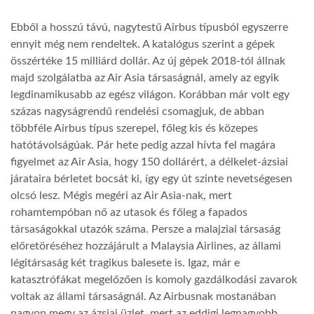
Ebből a hosszú távú, nagytestű Airbus típusból egyszerre
LATIMO.HU
ennyit még nem rendeltek. A katalógus szerint a gépek
összértéke 15 milliárd dollár. Az új gépek 2018-tól állnak
GLOBOBOOK
majd szolgálatba az Air Asia társaságnál, amely az egyik
legdinamikusabb az egész világon. Korábban már volt egy
százas nagyságrendű rendelési csomagjuk, de abban
többféle Airbus típus szerepel, főleg kis és közepes
hatótávolságúak. Pár hete pedig azzal hívta fel magára
figyelmet az Air Asia, hogy 150 dollárért, a délkelet-ázsiai
járataira bérletet bocsát ki, így egy út szinte nevetségesen
olcsó lesz. Mégis megéri az Air Asia-nak, mert
rohamtempóban nő az utasok és főleg a fapados
társaságokkal utazók száma. Persze a malajziai társaság
előretöréséhez hozzájárult a Malaysia Airlines, az állami
légitársaság két tragikus balesete is. Igaz, már e
katasztrófákat megelőzően is komoly gazdálkodási zavarok
voltak az állami társaságnál. Az Airbusnak mostanában
nagyon megy az ázsiai üzlet, mert az eddigi legnagyobb