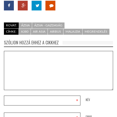
ROVAT:
ÁZSIA
ÁZSIA - GAZDASÁG
CÍMKE:
A380
AIR ASIA
AIRBUS
MALAJZIA
MEGRENDELÉS
SZÓLJON HOZZÁ EHHEZ A CIKKHEZ
*
NÉV
EMAIL