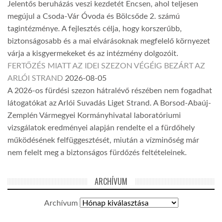
Jelentős beruházás veszi kezdetét Encsen, ahol teljesen
megújul a Csoda-Vár Óvoda és Bölcsőde 2. számú
tagintézménye. A fejlesztés célja, hogy korszerűbb,
biztonságosabb és a mai elvárásoknak megfelelő környezet
várja a kisgyermekeket és az intézmény dolgozóit.
FERTŐZÉS MIATT AZ IDEI SZEZON VÉGÉIG BEZÁRT AZ
ARLÓI STRAND
2026-08-05
A 2026-os fürdési szezon hátralévő részében nem fogadhat
látogatókat az Arlói Suvadás Liget Strand. A Borsod-Abaúj-
Zemplén Vármegyei Kormányhivatal laboratóriumi
vizsgálatok eredményei alapján rendelte el a fürdőhely
működésének felfüggesztését, miután a vízminőség már
nem felelt meg a biztonságos fürdőzés feltételeinek.
ARCHÍVUM
Archívum