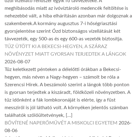
ózdi vízellátó rendszer egyik fő távvezetéke. A
meghibásodás miatt az ivóvíztároló medencék feltöltése is
nehezebbé vált, a hiba elhárításán azonban már dolgoznak a
szakemberek.A kormány augusztus 7-i hőségriasztási
gyorsjelentése szerint Ózd biztonságos vízellátását két
távvezeték, egy 500-as és egy 600-as vezeték biztosítja.
TŰZ ÜTÖTT KI A BEKECSI-HEGYEN, A SZÁRAZ
NÖVÉNYZET MIATT GYORSAN TERJEDTEK A LÁNGOK
2026-08-07
Tűz keletkezett pénteken a délelőtti órákban a Bekecsi-
hegyen, más néven a Nagy-hegyen – számolt be róla a
Szerencsi Hírek. A beszámoló szerint a lángok több ponton
is gyorsan terjedtek a kiszáradt, földközeli növényzetben. A
tűz időnként a fák lombkoronáját is elérte, így a füst
messziről is jól látható volt. A környéken jelentős számban
találhatók szőlőültetvények, […]
BŐVÍTENÉ NAPERŐMŰVÉT A MISKOLCI EGYETEM
2026-
08-06