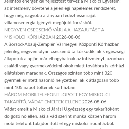
Jelentős energetikai fejlesztést tervez a Miskolci Egyetem:
az intézmény bővítené a jelenlegi napelemes rendszerét,
hogy még nagyobb arányban fedezhesse saját
villamosenergia-igényét megújuló forrásból.
NEGYVEN CSECSEMŐ VÁRJA A HAZAJUTÁST A
MISKOLCI KÓRHÁZBAN
2026-08-06
A Borsod-Abaúj-Zemplén Vármegyei Központi Kórházban
jelenleg negyven olyan csecsemő tartózkodik, akik egészségi
állapotuk alapján már elhagyhatnák az intézményt, azonban
családi vagy gyermekvédelmi okok miatt továbbra is kórházi
ellátásban maradnak. Országos szinten több mint 320
gyermek érintett hasonló helyzetben, akik átlagosan több
mint 105 napot töltenek kórházban.
HÁROM MOBILTELEFONT LOPOTT EGY MISKOLCI
TAKARÍTÓ, VÁDAT EMELTEK ELLENE
2026-08-06
Vádat emelt a Miskolci Járási Ügyészség egy takarítóként
dolgozó nő ellen, aki a vád szerint munka közben három
mobiltelefont tulajdonított el egy miskolci irodaházból.