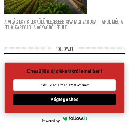
A VILÁG EGYIK LEGKÜLÖNLEGESEBB SIVATAGI VÁROSA – AHOL MÉG A
FELHŐKARCOLÓ IS AGYAGBÓL ÉPÜLT
FOLLOW.IT
Értesüljön új cikkeinkről emailben!
Véglegesítés
Powered by