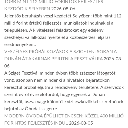
TÖBB MINT 112 MILLIÓ FORINTOS FEJLESZTÉS
KEZDŐDIK SELYEBEN
2026-08-06
Jelentős beruházás veszi kezdetét Selyében: több mint 112
millió forint értékű fejlesztési munkálatok indulnak el a
településen. A kivitelezési feladatokat egy edelényi
székhelyű vállalkozás nyerte el a közbeszerzési eljárás
eredményeként.
VESZÉLYES PRÓBÁLKOZÁSOK A SZIGETEN: SOKAN A
DUNÁN ÁT AKARNAK BEJUTNI A FESZTIVÁLRA
2026-08-
06
A Sziget Fesztivál minden évben több százezer látogatót
vonz, azonban nem mindenki a hivatalos bejáratokon
keresztül próbál eljutni a rendezvény területére. A szervezők
szerint évről évre előfordul, hogy egyesek a Dunán
keresztül, úszva vagy különféle vízi eszközökkel szeretnének
bejutni az Óbudai-szigetre.
MODERN ÓVODA ÉPÜLHET ENCSEN: KÖZEL 400 MILLIÓ
FORINTOS FEJLESZTÉS INDUL
2026-08-05