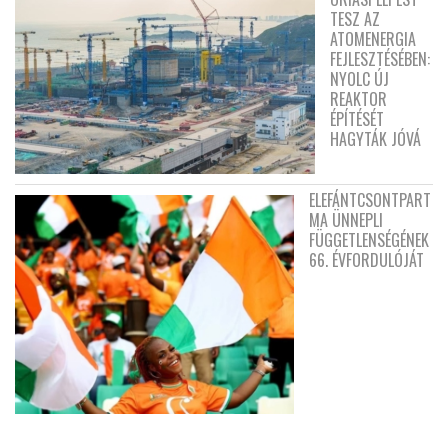
TESZ AZ
ATOMENERGIA
FEJLESZTÉSÉBEN:
NYOLC ÚJ
REAKTOR
ÉPÍTÉSÉT
HAGYTÁK JÓVÁ
ELEFÁNTCSONTPART
MA ÜNNEPLI
FÜGGETLENSÉGÉNEK
66. ÉVFORDULÓJÁT