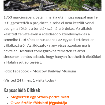
1953 márciusában, Sztálin halála után húsz nappal már fel
is függesztették a projektet, a soha el nem készült vonal
pedig ma főként a turisták számára érdekes. Az általuk
készített felvételeken a rozsdásodó szerelvények és a
semmibe futó sínek tanúskodnak az egykori értelmetlen
vállalkozásról. Az áldozatok nagy része azonban ma is
névtelen. Testüket tömegsírokba temették és arról
sincsenek pontos adatok, hogy hányan fizethettek életükkel
a Halálvasút építéséért.
Fotó: Facebook – Moscow Railway Museum
(Visited 24 times, 1 visits today)
Kapcsolódó Cikkek
Megverték egy Sztálin-portré miatt
Olvad Sztálin földalatti jégpalotája