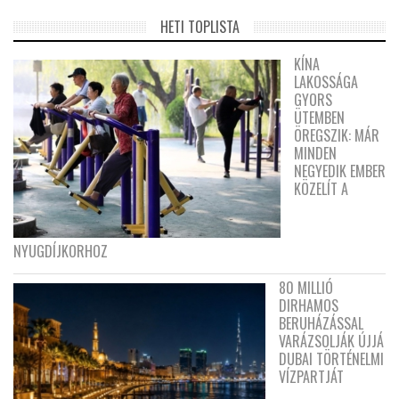
HETI TOPLISTA
KÍNA
LAKOSSÁGA
GYORS
ÜTEMBEN
ÖREGSZIK: MÁR
MINDEN
NEGYEDIK EMBER
KÖZELÍT A
NYUGDÍJKORHOZ
80 MILLIÓ
DIRHAMOS
BERUHÁZÁSSAL
VARÁZSOLJÁK ÚJJÁ
DUBAI TÖRTÉNELMI
VÍZPARTJÁT