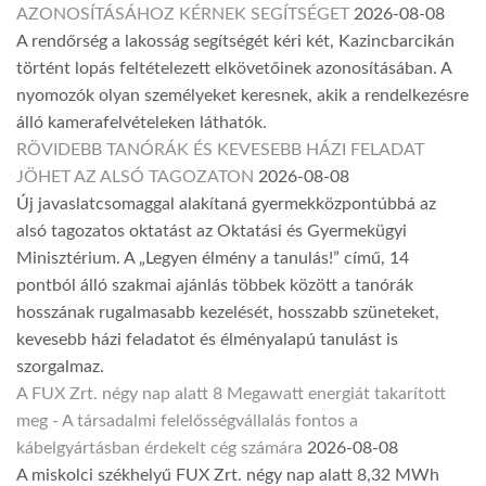
AZONOSÍTÁSÁHOZ KÉRNEK SEGÍTSÉGET
2026-08-08
A rendőrség a lakosság segítségét kéri két, Kazincbarcikán
történt lopás feltételezett elkövetőinek azonosításában. A
nyomozók olyan személyeket keresnek, akik a rendelkezésre
álló kamerafelvételeken láthatók.
RÖVIDEBB TANÓRÁK ÉS KEVESEBB HÁZI FELADAT
JÖHET AZ ALSÓ TAGOZATON
2026-08-08
Új javaslatcsomaggal alakítaná gyermekközpontúbbá az
alsó tagozatos oktatást az Oktatási és Gyermekügyi
Minisztérium. A „Legyen élmény a tanulás!” című, 14
pontból álló szakmai ajánlás többek között a tanórák
hosszának rugalmasabb kezelését, hosszabb szüneteket,
kevesebb házi feladatot és élményalapú tanulást is
szorgalmaz.
A FUX Zrt. négy nap alatt 8 Megawatt energiát takarított
meg - A társadalmi felelősségvállalás fontos a
kábelgyártásban érdekelt cég számára
2026-08-08
A miskolci székhelyű FUX Zrt. négy nap alatt 8,32 MWh