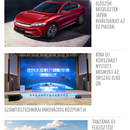
ELŐSZÖR
MEGELŐZTÉK
JAPÁN
RIVÁLISAIKAT AZ
EU PIACÁN
KÍNA ÚJ
KORSZAKOT
NYITOTT:
MEGNYÍLT AZ
ORSZÁG ELSŐ
ŰR-
SZÁMÍTÁSTECHNIKAI INNOVÁCIÓS KÖZPONTJA
TANZÁNIA ÚJ
FEJLESZTÉSI