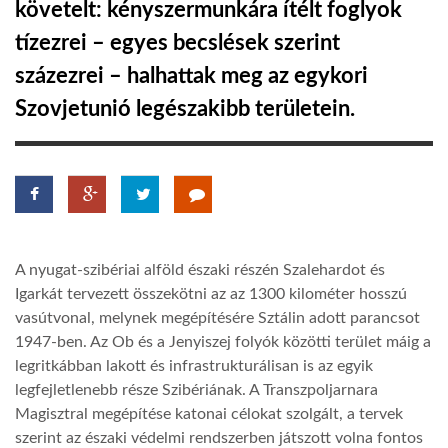
követelt: kényszermunkára ítélt foglyok
tízezrei – egyes becslések szerint
LATIMO.HU
százezrei – halhattak meg az egykori
Szovjetunió legészakibb területein.
GLOBOBOOK
A nyugat-szibériai alföld északi részén Szalehardot és
Igarkát tervezett összekötni az az 1300 kilométer hosszú
vasútvonal, melynek megépítésére Sztálin adott parancsot
1947-ben. Az Ob és a Jenyiszej folyók közötti terület máig a
legritkábban lakott és infrastrukturálisan is az egyik
legfejletlenebb része Szibériának. A Transzpoljarnara
Magisztral megépítése katonai célokat szolgált, a tervek
szerint az északi védelmi rendszerben játszott volna fontos