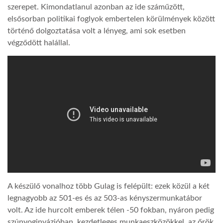
szerepet. Kimondatlanul azonban az ide száműzött,
elsősorban politikai foglyok embertelen körülmények között
történő dolgoztatása volt a lényeg, ami sok esetben
végződött halállal.
A készülő vonalhoz több Gulag is felépült: ezek közül a két
legnagyobb az 501-es és az 503-as kényszermunkatábor
volt. Az ide hurcolt emberek télen -50 fokban, nyáron pedig
szúnyoginvázióban, kezdetleges munkaeszközökkel, az őrök