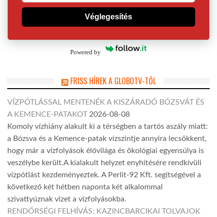
Véglegesítés
Powered by
FRISS HÍREK A GLOBOTV-TŐL
VÍZPÓTLÁSSAL MENTENÉK A KISZÁRADÓ BÓZSVÁT ÉS
A KEMENCE-PATAKOT
2026-08-08
Komoly vízhiány alakult ki a térségben a tartós aszály miatt:
a Bózsva és a Kemence-patak vízszintje annyira lecsökkent,
hogy már a vízfolyások élővilága és ökológiai egyensúlya is
veszélybe került.A kialakult helyzet enyhítésére rendkívüli
vízpótlást kezdeményeztek. A Perlit-92 Kft. segítségével a
következő két hétben naponta két alkalommal
szivattyúznak vizet a vízfolyásokba.
RENDŐRSÉGI FELHÍVÁS: KAZINCBARCIKAI TOLVAJOK