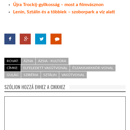
Újra Trockij-gyilkosság – most a filmvásznon
Lenin, Sztálin és a többiek – szoborpark a víz alatt
ROVAT:
ÁZSIA
ÁZSIA - KULTÚRA
CÍMKE:
ELFELEDETT VASÚTVONAL
ÉSZAKISARKKÖR-VONAL
GULÁG
SZIBÉRIA
SZTÁLIN
VASÚTVONAL
SZÓLJON HOZZÁ EHHEZ A CIKKHEZ