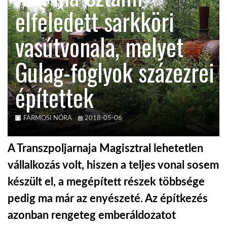
elfeledett sarkköri
TROPICALMAGAZIN
vasútvonala, melyet
GLOBOTV
Gulag-foglyok százezrei
építettek
AFRIKA TUDÁSTÁR
A NAP SZÉPE
FARMOSI NÓRA
2018-05-06
A Transzpoljarnaja Magisztral lehetetlen
LINKTR.EE
vállalkozás volt, hiszen a teljes vonal sosem
készült el, a megépített részek többsége
GLOBOZSARU
pedig ma már az enyészeté. Az építkezés
azonban rengeteg emberáldozatot
DOBRAVERO.HU