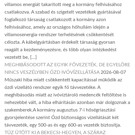
villamos energiát takarított meg a kormány felhívásához
csatlakozva. A szabad és szigetelt vezetékek gyártásával
foglalkozó társaság csatlakozott a kormány azon
felhívásához, amely az országos hőhullám idején a
villamosenergia-rendszer terhelésének csökkentését
célozta. A kábelgyártásban érdekelt társaság gyorsan
reagált a kezdeményezésre, és több olyan intézkedést
vezetett be, […]
MEGHIBÁSODOTT AZ EGYIK FŐVEZETÉK, DE EGYELŐRE
NINCS VESZÉLYBEN ÓZD IVÓVÍZELLÁTÁSA
2026-08-07
Műszaki hiba miatt csökkentett kapacitással működik az
ózdi vízellátó rendszer egyik fő távvezetéke. A
meghibásodás miatt az ivóvíztároló medencék feltöltése is
nehezebbé vált, a hiba elhárításán azonban már dolgoznak a
szakemberek.A kormány augusztus 7-i hőségriasztási
gyorsjelentése szerint Ózd biztonságos vízellátását két
távvezeték, egy 500-as és egy 600-as vezeték biztosítja.
TŰZ ÜTÖTT KI A BEKECSI-HEGYEN, A SZÁRAZ