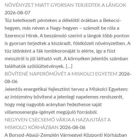
NÖVÉNYZET MIATT GYORSAN TERJEDTEK A LÁNGOK
2026-08-07
Tűz keletkezett pénteken a délelőtti órákban a Bekecsi-
hegyen, más néven a Nagy-hegyen – számolt be róla a
Szerencsi Hírek. A beszámoló szerint a lángok több ponton
is gyorsan terjedtek a kiszáradt, földközeli növényzetben. A
tűz időnként a fák lombkoronáját is elérte, így a füst
messziről is jól látható volt. A környéken jelentős számban
találhatók szőlőültetvények, […]
BŐVÍTENÉ NAPERŐMŰVÉT A MISKOLCI EGYETEM
2026-
08-06
Jelentős energetikai fejlesztést tervez a Miskolci Egyetem:
az intézmény bővítené a jelenlegi napelemes rendszerét,
hogy még nagyobb arányban fedezhesse saját
villamosenergia-igényét megújuló forrásból.
NEGYVEN CSECSEMŐ VÁRJA A HAZAJUTÁST A
MISKOLCI KÓRHÁZBAN
2026-08-06
A Borsod-Abaúj-Zemplén Vármegyei Központi Kórházban