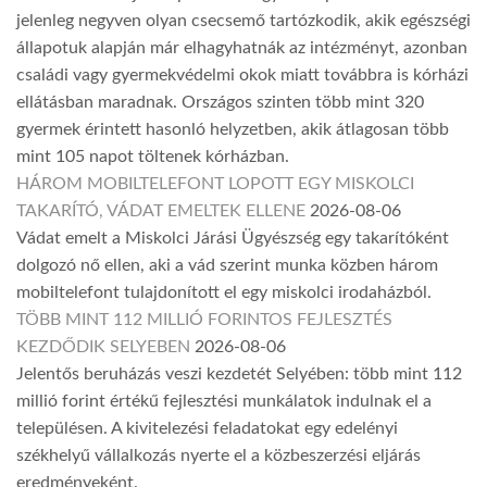
jelenleg negyven olyan csecsemő tartózkodik, akik egészségi
állapotuk alapján már elhagyhatnák az intézményt, azonban
családi vagy gyermekvédelmi okok miatt továbbra is kórházi
ellátásban maradnak. Országos szinten több mint 320
gyermek érintett hasonló helyzetben, akik átlagosan több
mint 105 napot töltenek kórházban.
HÁROM MOBILTELEFONT LOPOTT EGY MISKOLCI
TAKARÍTÓ, VÁDAT EMELTEK ELLENE
2026-08-06
Vádat emelt a Miskolci Járási Ügyészség egy takarítóként
dolgozó nő ellen, aki a vád szerint munka közben három
mobiltelefont tulajdonított el egy miskolci irodaházból.
TÖBB MINT 112 MILLIÓ FORINTOS FEJLESZTÉS
KEZDŐDIK SELYEBEN
2026-08-06
Jelentős beruházás veszi kezdetét Selyében: több mint 112
millió forint értékű fejlesztési munkálatok indulnak el a
településen. A kivitelezési feladatokat egy edelényi
székhelyű vállalkozás nyerte el a közbeszerzési eljárás
eredményeként.