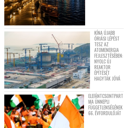
KÍNA ÚJABB
ÓRIÁSI LÉPÉST
TESZ AZ
ATOMENERGIA
FEJLESZTÉSÉBEN:
NYOLC ÚJ
REAKTOR
ÉPÍTÉSÉT
HAGYTÁK JÓVÁ
ELEFÁNTCSONTPART
MA ÜNNEPLI
FÜGGETLENSÉGÉNEK
66. ÉVFORDULÓJÁT