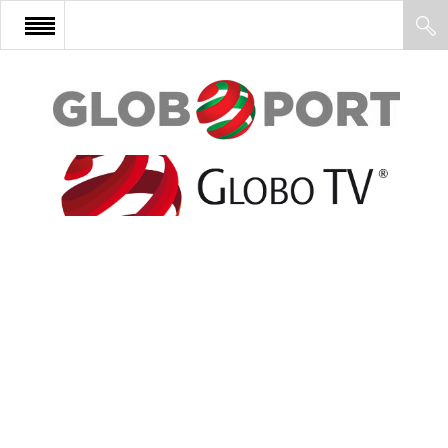
FŐOLDAL
AFRIKA
EURÓPA
ÁZSIA
ÉSZAK-AMERIKA
LATIN-AMERIKA