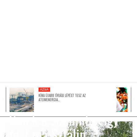
KÖZEL-KELET
AUSZTRÁLIA
A VILÁG ITTHON
MÉDIA
ÁZSIA
KÍNA ÚJABB ÓRIÁSI LÉPÉST TESZ AZ
ATOMENERGIA…
GLOBOTV BP
Sínek a semmibe: így
fest ma Sztálin
HÍR3D