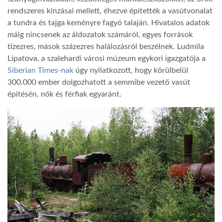
rendszeres kínzásai mellett, éhezve építették a vasútvonalat
a tundra és tajga keményre fagyó talaján. Hivatalos adatok
máig nincsenek az áldozatok számáról, egyes források
tízezres, mások százezres halálozásról beszélnek. Ludmila
Lipatova, a szalehardi városi múzeum egykori igazgatója a
Siberian Times-nak
úgy nyilatkozott, hogy körülbelül
300.000 ember dolgozhatott a semmibe vezető vasút
építésén, nők és férfiak egyaránt.