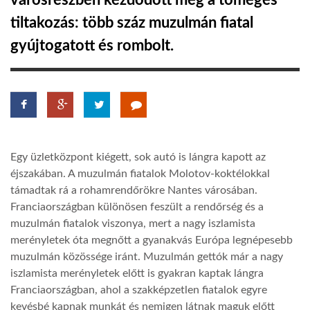
városrészben kezdődött meg a tömeges
tiltakozás: több száz muzulmán fiatal
TROPICALMAGAZIN
gyújtogatott és rombolt.
GLOBOTV
AFRIKA TUDÁSTÁR
Egy üzletközpont kiégett, sok autó is lángra kapott az
A NAP SZÉPE
éjszakában. A muzulmán fiatalok Molotov-koktélokkal
támadtak rá a rohamrendőrökre Nantes városában.
Franciaországban különösen feszült a rendőrség és a
LINKTR.EE
muzulmán fiatalok viszonya, mert a nagy iszlamista
merényletek óta megnőtt a gyanakvás Európa legnépesebb
GLOBOZSARU
muzulmán közössége iránt. Muzulmán gettók már a nagy
iszlamista merényletek előtt is gyakran kaptak lángra
Franciaországban, ahol a szakképzetlen fiatalok egyre
DOBRAVERO.HU
kevésbé kapnak munkát és nemigen látnak maguk előtt