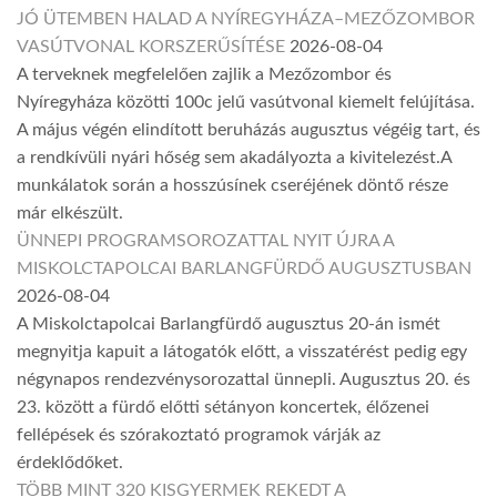
JÓ ÜTEMBEN HALAD A NYÍREGYHÁZA–MEZŐZOMBOR
VASÚTVONAL KORSZERŰSÍTÉSE
2026-08-04
A terveknek megfelelően zajlik a Mezőzombor és
Nyíregyháza közötti 100c jelű vasútvonal kiemelt felújítása.
A május végén elindított beruházás augusztus végéig tart, és
a rendkívüli nyári hőség sem akadályozta a kivitelezést.A
munkálatok során a hosszúsínek cseréjének döntő része
már elkészült.
ÜNNEPI PROGRAMSOROZATTAL NYIT ÚJRA A
MISKOLCTAPOLCAI BARLANGFÜRDŐ AUGUSZTUSBAN
2026-08-04
A Miskolctapolcai Barlangfürdő augusztus 20-án ismét
megnyitja kapuit a látogatók előtt, a visszatérést pedig egy
négynapos rendezvénysorozattal ünnepli. Augusztus 20. és
23. között a fürdő előtti sétányon koncertek, élőzenei
fellépések és szórakoztató programok várják az
érdeklődőket.
TÖBB MINT 320 KISGYERMEK REKEDT A