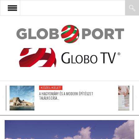
FŐOLDAL
AFRIKA
EURÓPA
KÖZEL-KELET
ÁZSIA
A HAGYOMÁNY ÉS A MODERN ÉPÍTÉSZET
TALÁLKOZÁSA…
ÉSZAK-AMERIKA
LATIN-AMERIKA