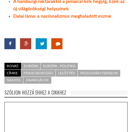
A hamburgi raktáraktól a jamaicai kék hegyig. Ezek az
új világörökségi helyszínek
Dalai láma: a nacionalizmus meghaladott eszme
ROVAT:
EURÓPA
EURÓPA - POLITIKA
CÍMKE:
FRANCIAORSZÁG
LELŐTTÉK
MUZULMÁN FIATALOK
NANTES
ZAVARGÁSOK
SZÓLJON HOZZÁ EHHEZ A CIKKHEZ