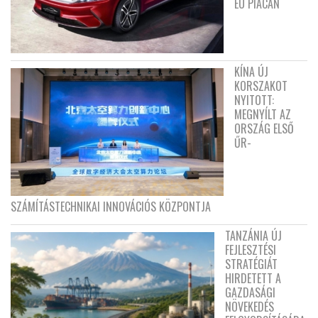
EU PIACÁN
KÍNA ÚJ
KORSZAKOT
NYITOTT:
MEGNYÍLT AZ
ORSZÁG ELSŐ
ŰR-
SZÁMÍTÁSTECHNIKAI INNOVÁCIÓS KÖZPONTJA
TANZÁNIA ÚJ
FEJLESZTÉSI
STRATÉGIÁT
HIRDETETT A
GAZDASÁGI
NÖVEKEDÉS