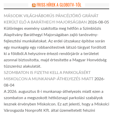
FRISS HÍREK A GLOBOTV-TŐL
MÁSODIK VILÁGHÁBORÚS PÁNCÉLTÖRŐ GRÁNÁT
KERÜLT ELŐ A BARÁTHEGYI MAJORSÁGBAN
2026-08-05
Különleges esemény szakította meg hétfőn a Szimbiózis
Alapítvány Baráthegyi Majorságában zajló tanösvény-
fejlesztési munkálatokat. Az erdei útszakasz építése során
egy munkagép egy robbanótestnek látszó tárgyat fordított
ki a földből.A helyszínre érkező rendőrjárőr a területet
azonnal biztosította, majd értesítette a Magyar Honvédség
tűzszerész alakulatát.
SZOMBATON IS FIZETNI KELL A PARKOLÁSÉRT
MISKOLCON A MUNKANAP-ÁTHELYEZÉS MIATT
2026-
08-04
A 2026. augusztus 8-i munkanap-áthelyezés miatt ezen a
szombaton a megszokott hétköznapi parkolási szabályok
lesznek érvényben Miskolcon. Ez azt jelenti, hogy a Miskolci
Városgazda Nonprofit Kft. által üzemeltetett felszíni