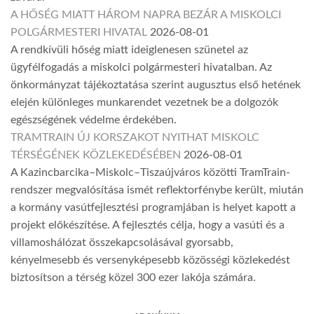
A HŐSÉG MIATT HÁROM NAPRA BEZÁR A MISKOLCI
POLGÁRMESTERI HIVATAL
2026-08-01
A rendkívüli hőség miatt ideiglenesen szünetel az
ügyfélfogadás a miskolci polgármesteri hivatalban. Az
önkormányzat tájékoztatása szerint augusztus első hetének
elején különleges munkarendet vezetnek be a dolgozók
egészségének védelme érdekében.
TRAMTRAIN ÚJ KORSZAKOT NYITHAT MISKOLC
TÉRSÉGÉNEK KÖZLEKEDÉSÉBEN
2026-08-01
A Kazincbarcika–Miskolc–Tiszaújváros közötti TramTrain-
rendszer megvalósítása ismét reflektorfénybe került, miután
a kormány vasútfejlesztési programjában is helyet kapott a
projekt előkészítése. A fejlesztés célja, hogy a vasúti és a
villamoshálózat összekapcsolásával gyorsabb,
kényelmesebb és versenyképesebb közösségi közlekedést
biztosítson a térség közel 300 ezer lakója számára.