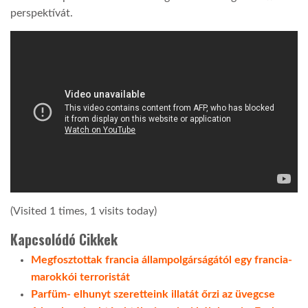
perspektívát.
LATIMO.HU
GLOBOBOOK
(Visited 1 times, 1 visits today)
Kapcsolódó Cikkek
Megfosztottak francia állampolgárságától egy francia-
marokkói terroristát
Parfüm- elhunyt szeretteink illatát őrzi az üvegcse