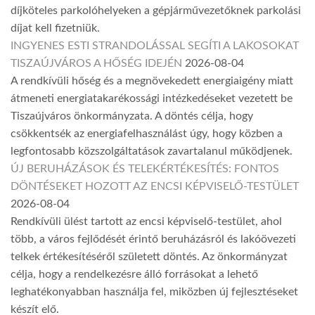
díjköteles parkolóhelyeken a gépjárművezetőknek parkolási
díjat kell fizetniük.
INGYENES ESTI STRANDOLÁSSAL SEGÍTI A LAKOSOKAT
TISZAÚJVÁROS A HŐSÉG IDEJÉN
2026-08-04
A rendkívüli hőség és a megnövekedett energiaigény miatt
átmeneti energiatakarékossági intézkedéseket vezetett be
Tiszaújváros önkormányzata. A döntés célja, hogy
csökkentsék az energiafelhasználást úgy, hogy közben a
legfontosabb közszolgáltatások zavartalanul működjenek.
ÚJ BERUHÁZÁSOK ÉS TELEKÉRTÉKESÍTÉS: FONTOS
DÖNTÉSEKET HOZOTT AZ ENCSI KÉPVISELŐ-TESTÜLET
2026-08-04
Rendkívüli ülést tartott az encsi képviselő-testület, ahol
több, a város fejlődését érintő beruházásról és lakóövezeti
telkek értékesítéséről született döntés. Az önkormányzat
célja, hogy a rendelkezésre álló forrásokat a lehető
leghatékonyabban használja fel, miközben új fejlesztéseket
készít elő.