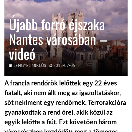
KÖZEL-KELET
Újabb forró éjszaka
Nantes városában –
AUSZTRÁLIA
videó
A VILÁG ITTHON
LENGYEL MIKLÓS
2018-07-05
MÉDIA
A francia rendőrök lelőttek egy 22 éves
fiatalt, aki nem állt meg az igazoltatáskor,
sőt nekiment egy rendőrnek. Terrorakcióra
GLOBOTV BP
gyanakodtak a rend őrei, akik közül az
egyik lelőtte a fiút. Ezt követően három
HÍR3D