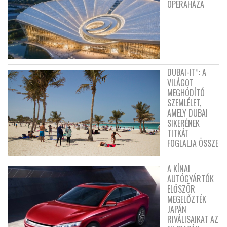
OPERAHÁZA
DUBAI-IT”: A
VILÁGOT
MEGHÓDÍTÓ
SZEMLÉLET,
AMELY DUBAI
SIKERÉNEK
TITKÁT
FOGLALJA ÖSSZE
A KÍNAI
AUTÓGYÁRTÓK
ELŐSZÖR
MEGELŐZTÉK
JAPÁN
RIVÁLISAIKAT AZ