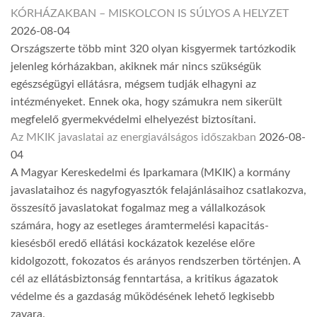
KÓRHÁZAKBAN – MISKOLCON IS SÚLYOS A HELYZET
2026-08-04
Országszerte több mint 320 olyan kisgyermek tartózkodik
jelenleg kórházakban, akiknek már nincs szükségük
egészségügyi ellátásra, mégsem tudják elhagyni az
intézményeket. Ennek oka, hogy számukra nem sikerült
megfelelő gyermekvédelmi elhelyezést biztosítani.
Az MKIK javaslatai az energiaválságos időszakban
2026-08-
04
A Magyar Kereskedelmi és Iparkamara (MKIK) a kormány
javaslataihoz és nagyfogyasztók felajánlásaihoz csatlakozva,
összesítő javaslatokat fogalmaz meg a vállalkozások
számára, hogy az esetleges áramtermelési kapacitás-
kiesésből eredő ellátási kockázatok kezelése előre
kidolgozott, fokozatos és arányos rendszerben történjen. A
cél az ellátásbiztonság fenntartása, a kritikus ágazatok
védelme és a gazdaság működésének lehető legkisebb
zavara.