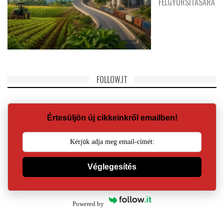
FELGYORSÍTÁSÁRA
FOLLOW.IT
Értesüljön új cikkeinkről emailben!
Véglegesítés
Powered by