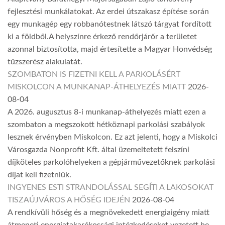
fejlesztési munkálatokat. Az erdei útszakasz építése során
egy munkagép egy robbanótestnek látszó tárgyat fordított
ki a földből.A helyszínre érkező rendőrjárőr a területet
azonnal biztosította, majd értesítette a Magyar Honvédség
tűzszerész alakulatát.
SZOMBATON IS FIZETNI KELL A PARKOLÁSÉRT
MISKOLCON A MUNKANAP-ÁTHELYEZÉS MIATT
2026-
08-04
A 2026. augusztus 8-i munkanap-áthelyezés miatt ezen a
szombaton a megszokott hétköznapi parkolási szabályok
lesznek érvényben Miskolcon. Ez azt jelenti, hogy a Miskolci
Városgazda Nonprofit Kft. által üzemeltetett felszíni
díjköteles parkolóhelyeken a gépjárművezetőknek parkolási
díjat kell fizetniük.
INGYENES ESTI STRANDOLÁSSAL SEGÍTI A LAKOSOKAT
TISZAÚJVÁROS A HŐSÉG IDEJÉN
2026-08-04
A rendkívüli hőség és a megnövekedett energiaigény miatt
átmeneti energiatakarékossági intézkedéseket vezetett be