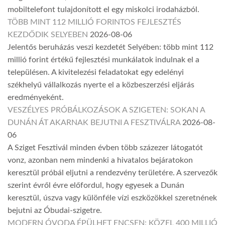
mobiltelefont tulajdonított el egy miskolci irodaházból.
TÖBB MINT 112 MILLIÓ FORINTOS FEJLESZTÉS
KEZDŐDIK SELYEBEN
2026-08-06
Jelentős beruházás veszi kezdetét Selyében: több mint 112
millió forint értékű fejlesztési munkálatok indulnak el a
településen. A kivitelezési feladatokat egy edelényi
székhelyű vállalkozás nyerte el a közbeszerzési eljárás
eredményeként.
VESZÉLYES PRÓBÁLKOZÁSOK A SZIGETEN: SOKAN A
DUNÁN ÁT AKARNAK BEJUTNI A FESZTIVÁLRA
2026-08-
06
A Sziget Fesztivál minden évben több százezer látogatót
vonz, azonban nem mindenki a hivatalos bejáratokon
keresztül próbál eljutni a rendezvény területére. A szervezők
szerint évről évre előfordul, hogy egyesek a Dunán
keresztül, úszva vagy különféle vízi eszközökkel szeretnének
bejutni az Óbudai-szigetre.
MODERN ÓVODA ÉPÜLHET ENCSEN: KÖZEL 400 MILLIÓ