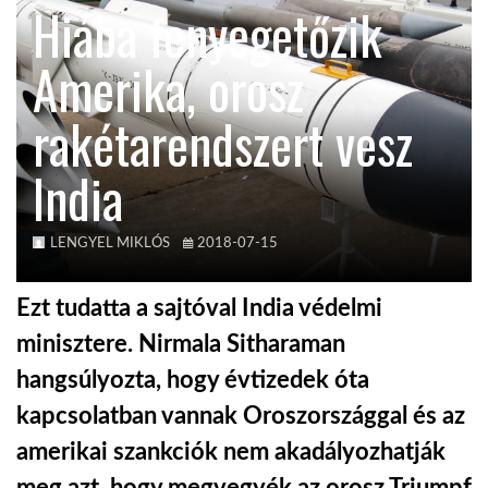
Hiába fenyegetőzik
KÖZEL-KELET
Amerika, orosz
rakétarendszert vesz
AUSZTRÁLIA
India
A VILÁG ITTHON
LENGYEL MIKLÓS
2018-07-15
MÉDIA
Ezt tudatta a sajtóval India védelmi
minisztere. Nirmala Sitharaman
hangsúlyozta, hogy évtizedek óta
GLOBOTV BP
kapcsolatban vannak Oroszországgal és az
amerikai szankciók nem akadályozhatják
HÍR3D