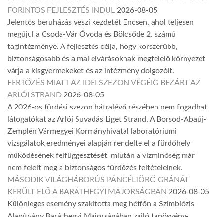
FORINTOS FEJLESZTÉS INDUL
2026-08-05
Jelentős beruházás veszi kezdetét Encsen, ahol teljesen
megújul a Csoda-Vár Óvoda és Bölcsőde 2. számú
tagintézménye. A fejlesztés célja, hogy korszerűbb,
biztonságosabb és a mai elvárásoknak megfelelő környezet
várja a kisgyermekeket és az intézmény dolgozóit.
FERTŐZÉS MIATT AZ IDEI SZEZON VÉGÉIG BEZÁRT AZ
ARLÓI STRAND
2026-08-05
A 2026-os fürdési szezon hátralévő részében nem fogadhat
látogatókat az Arlói Suvadás Liget Strand. A Borsod-Abaúj-
Zemplén Vármegyei Kormányhivatal laboratóriumi
vizsgálatok eredményei alapján rendelte el a fürdőhely
működésének felfüggesztését, miután a vízminőség már
nem felelt meg a biztonságos fürdőzés feltételeinek.
MÁSODIK VILÁGHÁBORÚS PÁNCÉLTÖRŐ GRÁNÁT
KERÜLT ELŐ A BARÁTHEGYI MAJORSÁGBAN
2026-08-05
Különleges esemény szakította meg hétfőn a Szimbiózis
Alapítvány Baráthegyi Majorságában zajló tanösvény-