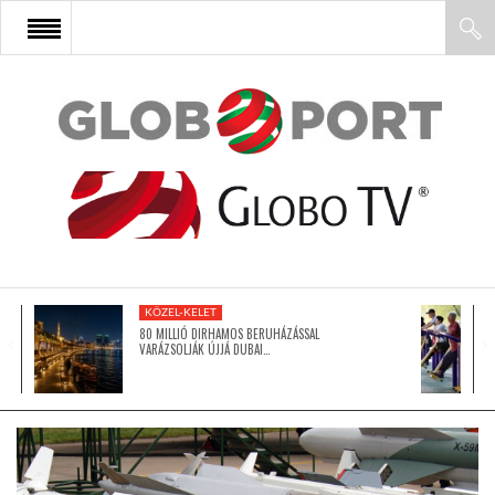
FŐOLDAL
AFRIKA
EURÓPA
KÖZEL-KELET
ÁZSIA
80 MILLIÓ DIRHAMOS BERUHÁZÁSSAL
VARÁZSOLJÁK ÚJJÁ DUBAI…
ÉSZAK-AMERIKA
LATIN-AMERIKA