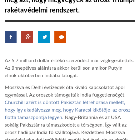
meg azt, hogy megvegyék az orosz Triumpf
rakétavédelmi rendszert.
TROPICALMAGAZIN
GLOBOTV
AFRIKA TUDÁSTÁR
Az 5,7 milliárd dollár értékű szerződést már véglegesítették.
Az ünnepélyes aláírásra akkor kerül sor, amikor Putyin
A NAP SZÉPE
elnök októberben Indiába látogat.
Moszkva és Delhi évtizedek óta kiváló kapcsolatot ápol
LINKTR.EE
egymással. Az oroszok támogatták India függetlenségét.
Churchill azért is döntött Pakisztán létrehozása mellett,
hogy így akadályozza meg, hogy Karacsi kikötője az orosz
GLOBOZSARU
flotta támaszpontja legyen.
Nagy-Britannia és az USA
sokáig Pakisztánra támaszkodott a térségben. Így vált az
orosz hadiipar India fő szállítójává. Kezdetben Moszkva
DOBRAVERO.HU