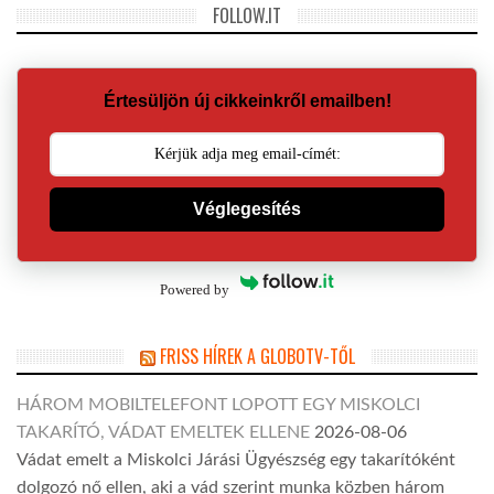
FOLLOW.IT
Értesüljön új cikkeinkről emailben!
Véglegesítés
Powered by
FRISS HÍREK A GLOBOTV-TŐL
HÁROM MOBILTELEFONT LOPOTT EGY MISKOLCI
TAKARÍTÓ, VÁDAT EMELTEK ELLENE
2026-08-06
Vádat emelt a Miskolci Járási Ügyészség egy takarítóként
dolgozó nő ellen, aki a vád szerint munka közben három