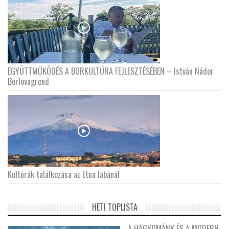
EGYÜTTMŰKÖDÉS A BORKULTÚRA FEJLESZTÉSÉBEN – István Nádor
Borlovagrend
Kultúrák találkozása az Etna lábánál
HETI TOPLISTA
A HAGYOMÁNY ÉS A MODERN