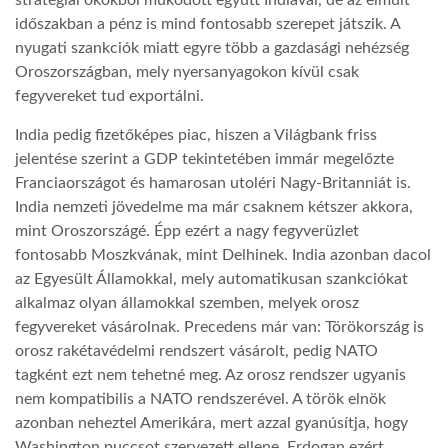
stratégiai okokból működött együtt Indiával, de az elmúlt
időszakban a pénz is mind fontosabb szerepet játszik. A
LATIMO.HU
nyugati szankciók miatt egyre több a gazdasági nehézség
Oroszországban, mely nyersanyagokon kívül csak
fegyvereket tud exportálni.
GLOBOBOOK
India pedig fizetőképes piac, hiszen a Világbank friss
jelentése szerint a GDP tekintetében immár megelőzte
Franciaországot és hamarosan utoléri Nagy-Britanniát is.
India nemzeti jövedelme ma már csaknem kétszer akkora,
mint Oroszországé. Épp ezért a nagy fegyverüzlet
fontosabb Moszkvának, mint Delhinek. India azonban dacol
az Egyesült Államokkal, mely automatikusan szankciókat
alkalmaz olyan államokkal szemben, melyek orosz
fegyvereket vásárolnak. Precedens már van: Törökország is
orosz rakétavédelmi rendszert vásárolt, pedig NATO
tagként ezt nem tehetné meg. Az orosz rendszer ugyanis
nem kompatibilis a NATO rendszerével. A török elnök
azonban neheztel Amerikára, mert azzal gyanúsítja, hogy
Washington puccsot szervezett ellene. Erdogan ezért