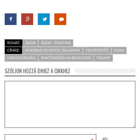
ROVAT:
ÁZSIA
ÁZSIA - POLITIKA
CÍMKE:
AMERIKAI EGYESÜLT ÁLLAMOK
FENYEGETÉS
INDIA
OROSZORSZÁG
RAKÉTAVÉDELMI RENDSZER
TRIUMF
SZÓLJON HOZZÁ EHHEZ A CIKKHEZ
NÉV