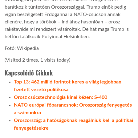
barátkozik tüntetően Oroszországgal. Trump elnök pedig
vígan beszélgetett Erdogannal a NATO-csúcson annak
ellenére, hogy a törökök – Indiához hasonlóan – orosz
rakétavédelmi rendszert vásároltak. De hát maga Trump is
hétfőn találkozik Putyinnal Helsinkiben.
Fotó: Wikipedia
(Visited 2 times, 1 visits today)
Kapcsolódó Cikkek
Top 13: 462 millió forintot keres a világ legjobban
fizetett vezető politikusa
Orosz csúcstechnológia kínai kézen: S-400
NATO európai főparancsnok: Oroszország fenyegetés
a számunkra
Oroszország: a hatóságoknak reagálniuk kell a politikai
fenyegetésekre