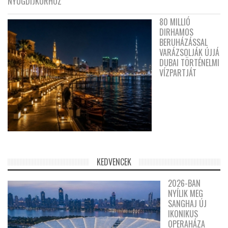
NYUGDÍJKORHOZ
80 MILLIÓ
DIRHAMOS
BERUHÁZÁSSAL
VARÁZSOLJÁK ÚJJÁ
DUBAI TÖRTÉNELMI
VÍZPARTJÁT
KEDVENCEK
2026-BAN
NYÍLIK MEG
SANGHAJ ÚJ
IKONIKUS
OPERAHÁZA