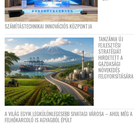
SZÁMÍTÁSTECHNIKAI INNOVÁCIÓS KÖZPONTJA
TANZÁNIA ÚJ
FEJLESZTÉSI
STRATÉGIÁT
HIRDETETT A
GAZDASÁGI
NÖVEKEDÉS
FELGYORSÍTÁSÁRA
A VILÁG EGYIK LEGKÜLÖNLEGESEBB SIVATAGI VÁROSA – AHOL MÉG A
FELHŐKARCOLÓ IS AGYAGBÓL ÉPÜLT