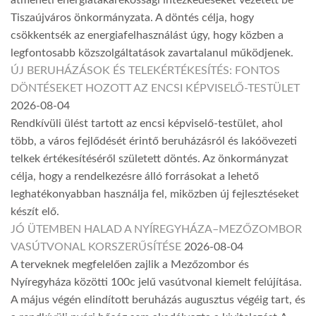
Tiszaújváros önkormányzata. A döntés célja, hogy
csökkentsék az energiafelhasználást úgy, hogy közben a
legfontosabb közszolgáltatások zavartalanul működjenek.
ÚJ BERUHÁZÁSOK ÉS TELEKÉRTÉKESÍTÉS: FONTOS
DÖNTÉSEKET HOZOTT AZ ENCSI KÉPVISELŐ-TESTÜLET
2026-08-04
Rendkívüli ülést tartott az encsi képviselő-testület, ahol
több, a város fejlődését érintő beruházásról és lakóövezeti
telkek értékesítéséről született döntés. Az önkormányzat
célja, hogy a rendelkezésre álló forrásokat a lehető
leghatékonyabban használja fel, miközben új fejlesztéseket
készít elő.
JÓ ÜTEMBEN HALAD A NYÍREGYHÁZA–MEZŐZOMBOR
VASÚTVONAL KORSZERŰSÍTÉSE
2026-08-04
A terveknek megfelelően zajlik a Mezőzombor és
Nyíregyháza közötti 100c jelű vasútvonal kiemelt felújítása.
A május végén elindított beruházás augusztus végéig tart, és