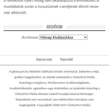
a rendkívüli nyári hőség sem akadályozta a kivitelezést.A
munkálatok során a hosszúsínek cseréjének döntő része
már elkészült.
ARCHÍVUM
Archívum
Impresszum
Kapcsolat
A globoport.hu felületén található minden információ, beleértve a képi,
grafikai megjelenítést, az oldalak szerkezetét a GloboPort Média
kizárólagos tulajdona. Mindennemű továbbszolgáltatás,
továbbértékesítés, egészében vagy részleteiben az újraközlés kizárólag a
GloboPort Média előzetes írásbeli hozzájárulásával lehetséges.
Terjesztésük sem nyomtatott, sem elektronikus formában nem
megengedett. Copyright© 2008-2017 GloboPort Média