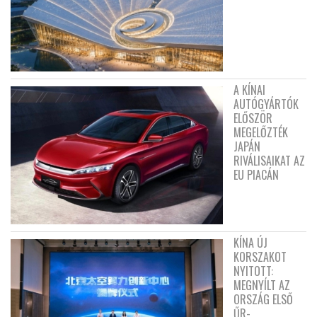
A KÍNAI
AUTÓGYÁRTÓK
ELŐSZÖR
MEGELŐZTÉK
JAPÁN
RIVÁLISAIKAT AZ
EU PIACÁN
KÍNA ÚJ
KORSZAKOT
NYITOTT:
MEGNYÍLT AZ
ORSZÁG ELSŐ
ŰR-