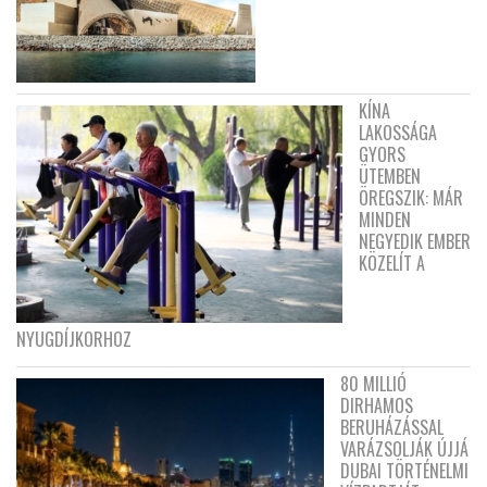
KÍNA
LAKOSSÁGA
GYORS
ÜTEMBEN
ÖREGSZIK: MÁR
MINDEN
NEGYEDIK EMBER
KÖZELÍT A
NYUGDÍJKORHOZ
80 MILLIÓ
DIRHAMOS
BERUHÁZÁSSAL
VARÁZSOLJÁK ÚJJÁ
DUBAI TÖRTÉNELMI