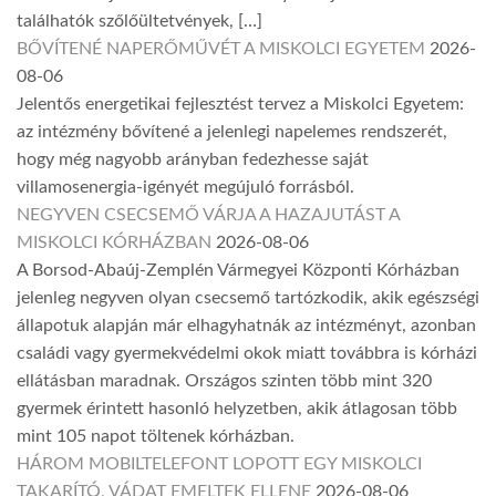
találhatók szőlőültetvények, […]
BŐVÍTENÉ NAPERŐMŰVÉT A MISKOLCI EGYETEM
2026-
08-06
Jelentős energetikai fejlesztést tervez a Miskolci Egyetem:
az intézmény bővítené a jelenlegi napelemes rendszerét,
hogy még nagyobb arányban fedezhesse saját
villamosenergia-igényét megújuló forrásból.
NEGYVEN CSECSEMŐ VÁRJA A HAZAJUTÁST A
MISKOLCI KÓRHÁZBAN
2026-08-06
A Borsod-Abaúj-Zemplén Vármegyei Központi Kórházban
jelenleg negyven olyan csecsemő tartózkodik, akik egészségi
állapotuk alapján már elhagyhatnák az intézményt, azonban
családi vagy gyermekvédelmi okok miatt továbbra is kórházi
ellátásban maradnak. Országos szinten több mint 320
gyermek érintett hasonló helyzetben, akik átlagosan több
mint 105 napot töltenek kórházban.
HÁROM MOBILTELEFONT LOPOTT EGY MISKOLCI
TAKARÍTÓ, VÁDAT EMELTEK ELLENE
2026-08-06