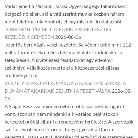
Vádat emelt a Miskolci Járási Ügyészség egy takarítóként
dolgozó nő ellen, aki a vád szerint munka közben három
mobiltelefont tulajdonított el egy miskolci irodaházból.
TÖBB MINT 112 MILLIÓ FORINTOS FEJLESZTÉS
KEZDŐDIK SELYEBEN
2026-08-06
Jelentős beruházás veszi kezdetét Selyében: több mint 112
millió forint értékű fejlesztési munkálatok indulnak el a
településen. A kivitelezési feladatokat egy edelényi
székhelyű vállalkozás nyerte el a közbeszerzési eljárás
eredményeként.
VESZÉLYES PRÓBÁLKOZÁSOK A SZIGETEN: SOKAN A
DUNÁN ÁT AKARNAK BEJUTNI A FESZTIVÁLRA
2026-08-
06
A Sziget Fesztivál minden évben több százezer látogatót
vonz, azonban nem mindenki a hivatalos bejáratokon
keresztül próbál eljutni a rendezvény területére. A szervezők
szerint évről évre előfordul, hogy egyesek a Dunán
keresztül, úszva vagy különféle vízi eszközökkel szeretnének