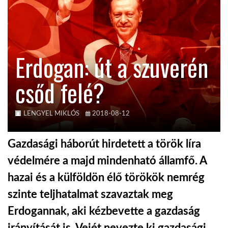
KÖZEL-KELET
Erdogan: út a szuverén
AUSZTRÁLIA
csőd felé?
A VILÁG ITTHON
LENGYEL MIKLÓS
2018-08-12
MÉDIA
Gazdasági háborút hirdetett a török líra
védelmére a majd mindenható államfő. A
hazai és a külföldön élő törökök nemrég
GLOBOTV BP
szinte teljhatalmat szavaztak meg
Erdogannak, aki kézbevette a gazdaság
HÍR3D