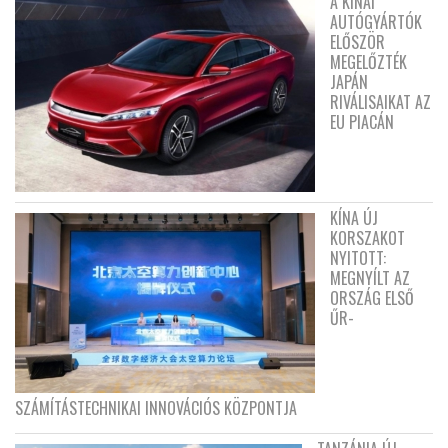
A KÍNAI
AUTÓGYÁRTÓK
ELŐSZÖR
MEGELŐZTÉK
JAPÁN
RIVÁLISAIKAT AZ
EU PIACÁN
KÍNA ÚJ
KORSZAKOT
NYITOTT:
MEGNYÍLT AZ
ORSZÁG ELSŐ
ŰR-
SZÁMÍTÁSTECHNIKAI INNOVÁCIÓS KÖZPONTJA