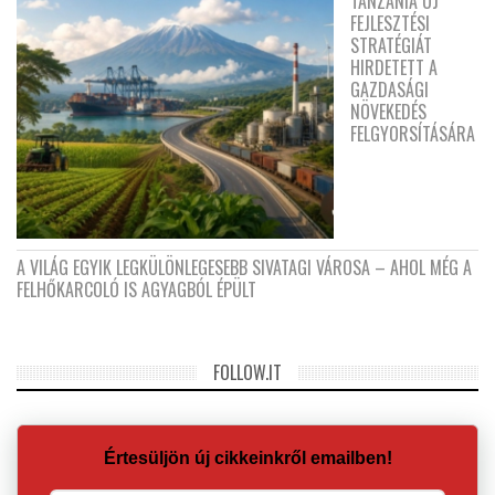
TANZÁNIA ÚJ
FEJLESZTÉSI
STRATÉGIÁT
HIRDETETT A
GAZDASÁGI
NÖVEKEDÉS
FELGYORSÍTÁSÁRA
A VILÁG EGYIK LEGKÜLÖNLEGESEBB SIVATAGI VÁROSA – AHOL MÉG A
FELHŐKARCOLÓ IS AGYAGBÓL ÉPÜLT
FOLLOW.IT
Értesüljön új cikkeinkről emailben!