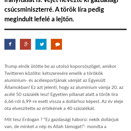
irányítását is. Vejét nevezte ki gazdasági
csúcsminiszterré. A török líra pedig
TROPICALMAGAZIN
megindult lefelé a lejtőn.
GLOBOTV
AFRIKA TUDÁSTÁR
Trump elnök ütötte be az utolsó koporsószöget, amikor
A NAP SZÉPE
Twitteren közölte: kétszeresére emelik a törökök
alumínium- és acélexportjának vámját az Egyesült
Államokban! Ez azt jelenti, hogy az alumínium vámja 20, az
LINKTR.EE
acélé 50 százalék lesz! Egyetlen pillanat alatt a török líra
6,66-ról 6,99-re esett vissza a dollárhoz képest. Az év eleje
GLOBOZSARU
óta elveszítette az értékének a 40 százalékát.
Mit tesz Erdogan ? “Ez gazdasági háború: nekik dollárjuk
DOBRAVERO.HU
van, de minket a nép és Allah támogat!”- mondta a