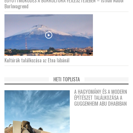
EGYÜTTMŰKÖDÉS A BORKULTÚRA FEJLESZTÉSÉBEN – István Nádor
Borlovagrend
Kultúrák találkozása az Etna lábánál
HETI TOPLISTA
A HAGYOMÁNY ÉS A MODERN
ÉPÍTÉSZET TALÁLKOZÁSA A
GUGGENHEIM ABU DHABIBAN