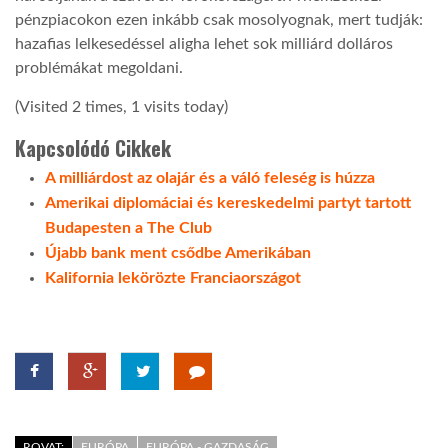
pénzpiacokon ezen inkább csak mosolyognak, mert tudják:
hazafias lelkesedéssel aligha lehet sok milliárd dolláros
problémákat megoldani.
(Visited 2 times, 1 visits today)
Kapcsolódó Cikkek
A milliárdost az olajár és a váló feleség is húzza
Amerikai diplomáciai és kereskedelmi partyt tartott
Budapesten a The Club
Újabb bank ment csődbe Amerikában
Kalifornia lekörözte Franciaországot
ROVAT:
EURÓPA
EURÓPA - GAZDASÁG