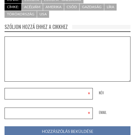
CÍMKE:
ACÉLVÁM
AMERIKA
CSŐD
GAZDASÁG
LÍRA
TÖRÖKORSZÁG
USA
SZÓLJON HOZZÁ EHHEZ A CIKKHEZ
*
NÉV
*
EMAIL