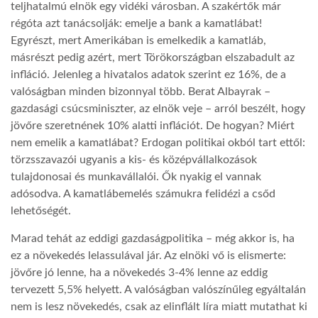
teljhatalmú elnök egy vidéki városban. A szakértők már
régóta azt tanácsolják: emelje a bank a kamatlábat!
LATIMO.HU
Egyrészt, mert Amerikában is emelkedik a kamatláb,
másrészt pedig azért, mert Törökországban elszabadult az
infláció. Jelenleg a hivatalos adatok szerint ez 16%, de a
GLOBOBOOK
valóságban minden bizonnyal több. Berat Albayrak –
gazdasági csúcsminiszter, az elnök veje – arról beszélt, hogy
jövőre szeretnének 10% alatti inflációt. De hogyan? Miért
nem emelik a kamatlábat? Erdogan politikai okból tart ettől:
törzsszavazói ugyanis a kis- és középvállalkozások
tulajdonosai és munkavállalói. Ők nyakig el vannak
adósodva. A kamatlábemelés számukra felidézi a csőd
lehetőségét.
Marad tehát az eddigi gazdaságpolitika – még akkor is, ha
ez a növekedés lelassulával jár. Az elnöki vő is elismerte:
jövőre jó lenne, ha a növekedés 3-4% lenne az eddig
tervezett 5,5% helyett. A valóságban valószínűleg egyáltalán
nem is lesz növekedés, csak az elinflált líra miatt mutathat ki