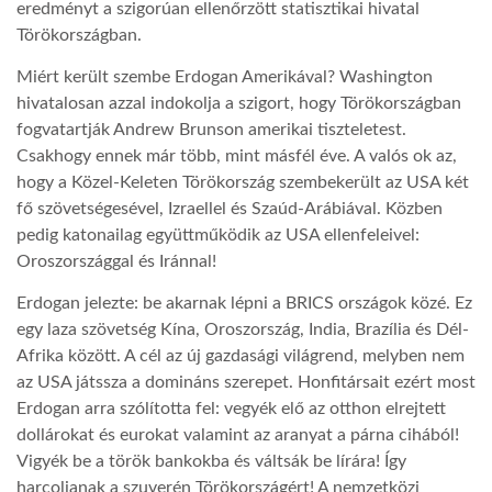
eredményt a szigorúan ellenőrzött statisztikai hivatal
Törökországban.
Miért került szembe Erdogan Amerikával? Washington
hivatalosan azzal indokolja a szigort, hogy Törökországban
fogvatartják Andrew Brunson amerikai tiszteletest.
Csakhogy ennek már több, mint másfél éve. A valós ok az,
hogy a Közel-Keleten Törökország szembekerült az USA két
fő szövetségesével, Izraellel és Szaúd-Arábiával. Közben
pedig katonailag együttműködik az USA ellenfeleivel:
Oroszországgal és Iránnal!
Erdogan jelezte: be akarnak lépni a BRICS országok közé. Ez
egy laza szövetség Kína, Oroszország, India, Brazília és Dél-
Afrika között. A cél az új gazdasági világrend, melyben nem
az USA játssza a domináns szerepet. Honfitársait ezért most
Erdogan arra szólította fel: vegyék elő az otthon elrejtett
dollárokat és eurokat valamint az aranyat a párna cihából!
Vigyék be a török bankokba és váltsák be lírára! Így
harcoljanak a szuverén Törökországért! A nemzetközi