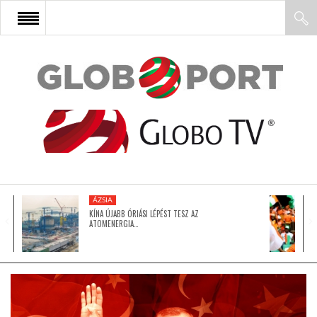
FŐOLDAL
AFRIKA
EURÓPA
ÁZSIA
ÁZSIA
KÍNA ÚJABB ÓRIÁSI LÉPÉST TESZ AZ
ATOMENERGIA…
ÉSZAK-AMERIKA
LATIN-AMERIKA