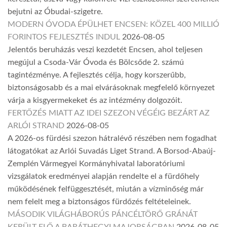
bejutni az Óbudai-szigetre.
MODERN ÓVODA ÉPÜLHET ENCSEN: KÖZEL 400 MILLIÓ
FORINTOS FEJLESZTÉS INDUL
2026-08-05
Jelentős beruházás veszi kezdetét Encsen, ahol teljesen
megújul a Csoda-Vár Óvoda és Bölcsőde 2. számú
tagintézménye. A fejlesztés célja, hogy korszerűbb,
biztonságosabb és a mai elvárásoknak megfelelő környezet
várja a kisgyermekeket és az intézmény dolgozóit.
FERTŐZÉS MIATT AZ IDEI SZEZON VÉGÉIG BEZÁRT AZ
ARLÓI STRAND
2026-08-05
A 2026-os fürdési szezon hátralévő részében nem fogadhat
látogatókat az Arlói Suvadás Liget Strand. A Borsod-Abaúj-
Zemplén Vármegyei Kormányhivatal laboratóriumi
vizsgálatok eredményei alapján rendelte el a fürdőhely
működésének felfüggesztését, miután a vízminőség már
nem felelt meg a biztonságos fürdőzés feltételeinek.
MÁSODIK VILÁGHÁBORÚS PÁNCÉLTÖRŐ GRÁNÁT
KERÜLT ELŐ A BARÁTHEGYI MAJORSÁGBAN
2026-08-05