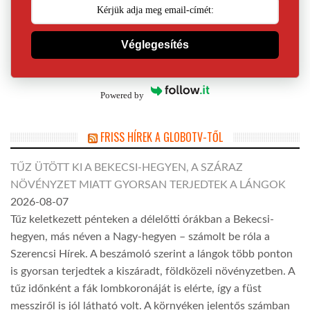
Véglegesítés
Powered by
FRISS HÍREK A GLOBOTV-TŐL
TŰZ ÜTÖTT KI A BEKECSI-HEGYEN, A SZÁRAZ
NÖVÉNYZET MIATT GYORSAN TERJEDTEK A LÁNGOK
2026-08-07
Tűz keletkezett pénteken a délelőtti órákban a Bekecsi-
hegyen, más néven a Nagy-hegyen – számolt be róla a
Szerencsi Hírek. A beszámoló szerint a lángok több ponton
is gyorsan terjedtek a kiszáradt, földközeli növényzetben. A
tűz időnként a fák lombkoronáját is elérte, így a füst
messziről is jól látható volt. A környéken jelentős számban