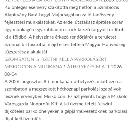
Különleges esemény szakította meg hétfőn a Szimbiózis
Alapítvány Baráthegyi Majorságában zajló tanösvény-
fejlesztési munkálatokat. Az erdei útszakasz építése során
egy munkagép egy robbanótestnek látszó tárgyat fordított
ki a földből.A helyszínre érkező rendőrjárőr a területet
azonnal biztosította, majd értesítette a Magyar Honvédség
tűzszerész alakulatát.
SZOMBATON IS FIZETNI KELL A PARKOLÁSÉRT
MISKOLCON A MUNKANAP-ÁTHELYEZÉS MIATT
2026-
08-04
A 2026. augusztus 8-i munkanap-áthelyezés miatt ezen a
szombaton a megszokott hétköznapi parkolási szabályok
lesznek érvényben Miskolcon. Ez azt jelenti, hogy a Miskolci
Városgazda Nonprofit Kft. által üzemeltetett felszíni
díjköteles parkolóhelyeken a gépjárművezetőknek parkolási
díjat kell fizetniük.