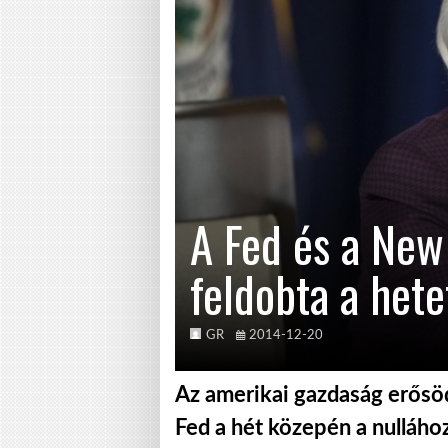
A Fed és a New
feldobta a hete
GR
2014-12-20
Az amerikai gazdaság erősöd
Fed a hét közepén a nulláho