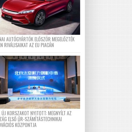
ÍNAI AUTÓGYÁRTÓK ELŐSZÖR MEGELŐZTÉK
N RIVÁLISAIKAT AZ EU PIACÁN
A ÚJ KORSZAKOT NYITOTT: MEGNYÍLT AZ
ZÁG ELSŐ ŰR-SZÁMÍTÁSTECHNIKAI
OVÁCIÓS KÖZPONTJA