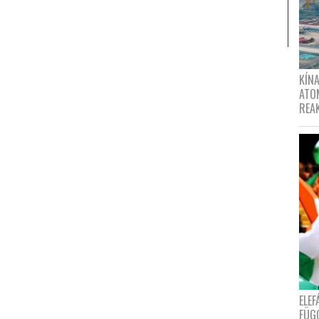
KÍNA
ATO
REA
ELE
FÜG