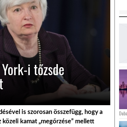
 York-i tőzsde
t
ésével is szorosan összefügg, hogy a
Duba
z közeli kamat „megőrzése” mellett