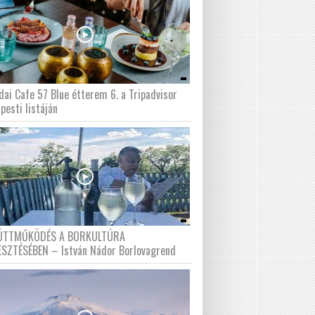
dai Cafe 57 Blue étterem 6. a Tripadvisor
pesti listáján
ÜTTMŰKÖDÉS A BORKULTÚRA
ESZTÉSÉBEN – István Nádor Borlovagrend