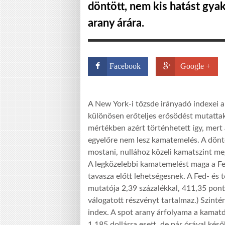
döntött, nem kis hatást gyak
arany árára.
Facebook
Google +
A New York-i tőzsde irányadó indexei a
különösen erőteljes erősödést mutattak
mértékben azért történhetett így, mert 
egyelőre nem lesz kamatemelés. A dönté
mostani, nullához közeli kamatszint meg
A legközelebbi kamatemelést maga a Fed
tavasza előtt lehetségesnek. A Fed- és 
mutatója 2,39 százalékkal, 411,35 pont
válogatott részvényt tartalmaz.) Szintén
index. A spot arany árfolyama a kamat
1 185 dollárra esett, de pár órával kés