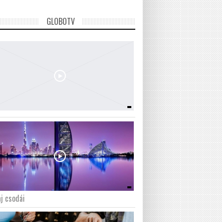
GLOBOTV
j csodái