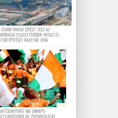
 ÚJABB ÓRIÁSI LÉPÉST TESZ AZ
MENERGIA FEJLESZTÉSÉBEN: NYOLC ÚJ
KTOR ÉPÍTÉSÉT HAGYTÁK JÓVÁ
FÁNTCSONTPART MA ÜNNEPLI
GETLENSÉGÉNEK 66. ÉVFORDULÓJÁT