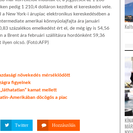
teken pedig 1 210,4 dolláron kezdtek el kereskedni vele.
l a New York-i árupiac elektronikus kereskedésében a
ntermediate amerikai könnyűolajfajta ára januári
Kultu
0,83 százalékos emelkedést ért el, de még így is 54,56
n a Brent ára februári szállításra hordónként 59,36
t ilyen olcsó. (Fotó:AFP)
 gazdasági növekedés mérséklődött
zágra figyelnek
 „láthatatlan” kamat mellett
atin-Amerikában döcögős a piac
KÍN
Twitter
Hozzászólás
MÁR
NYU