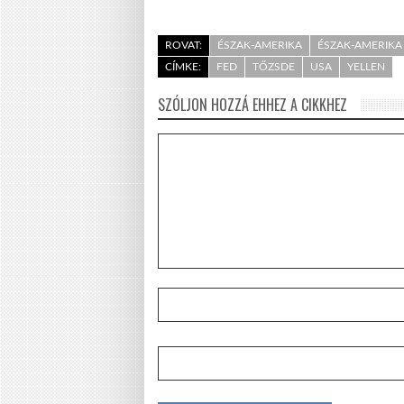
ROVAT:
ÉSZAK-AMERIKA
ÉSZAK-AMERIKA
CÍMKE:
FED
TŐZSDE
USA
YELLEN
SZÓLJON HOZZÁ EHHEZ A CIKKHEZ