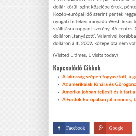
dollár körüli szint közelébe értek, pén
Közép-európai idő szerint péntek regge
nyugati féltekén irányadó West Texas I
szállításra roppant szerény, 45 centes, 
dolláron „tanyázott”. Valamivel korábba
dolláron állt, 2009. közepe óta nem vol
(Visited 1 times, 1 visits today)
Kapcsolódó Cikkek
A lakosság szépen fogyasztott, a
Az amerikaiak Kínára és Görögors
Amerika jobban teljesít és kitart a
A Fordok Európában jól mennek, L
Facebook
Google +