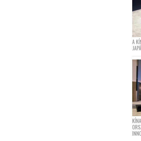
A K
JAPÁ
KÍN
ORS
INN