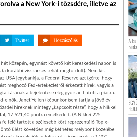
orolva a New York-i tőzsdére, illetve az
A bu
Twitter
Hozzászólás
buda
 hét közepén, egymást követő két kereskedési napon is
 (a korábbi visszaesés tehát megfordult). Nem kis
az USA jegybankja, a Federal Reserve azt ígérte, hogy
st meghozó Fed-értekezletről érkezett hírek, vagyis a
tartásának a bejelentése elég gyorsan hatott a piacra.
-elnök, Janet Yellen (képünkön)sem tartja a jövő év
EGY
tőzsdei híreknek mintegy „kapcsolt része”, hogy a Nikkei
FEJL
tal, 17 621,40 pontra emelkedett. (A Nikkei 225
 felfelé tartott a szélesebb kört reprezentáló Topix-
döntő ülést követően még kéthetes mélypont közelébe,
őbb már korrekciók indultak el, a jegyzések az 1 200