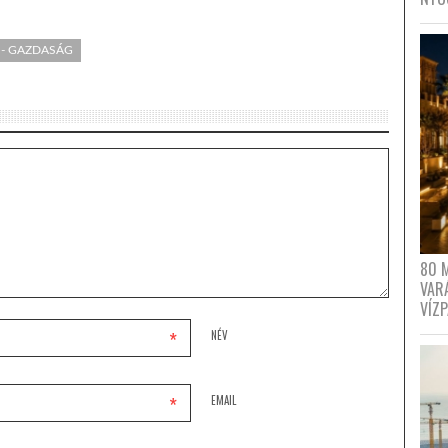
 - GAZDASÁG
80 
VAR
VÍZ
*
NÉV
*
EMAIL