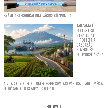
SZÁMÍTÁSTECHNIKAI INNOVÁCIÓS KÖZPONTJA
TANZÁNIA ÚJ
FEJLESZTÉSI
STRATÉGIÁT
HIRDETETT A
GAZDASÁGI
NÖVEKEDÉS
FELGYORSÍTÁSÁRA
A VILÁG EGYIK LEGKÜLÖNLEGESEBB SIVATAGI VÁROSA – AHOL MÉG A
FELHŐKARCOLÓ IS AGYAGBÓL ÉPÜLT
FOLLOW.IT