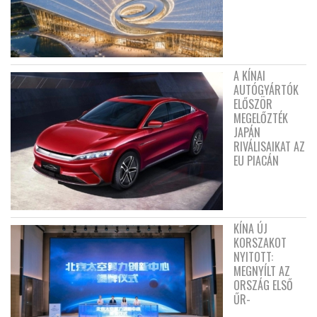
A KÍNAI
AUTÓGYÁRTÓK
ELŐSZÖR
MEGELŐZTÉK
JAPÁN
RIVÁLISAIKAT AZ
EU PIACÁN
KÍNA ÚJ
KORSZAKOT
NYITOTT:
MEGNYÍLT AZ
ORSZÁG ELSŐ
ŰR-