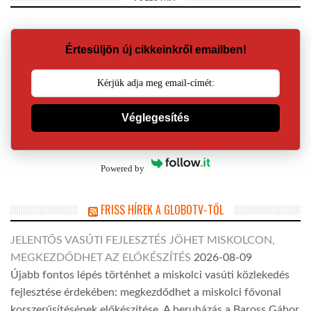
Értesüljön új cikkeinkről emailben!
Véglegesítés
Powered by
FRISS HÍREK A GLOBOTV-TŐL
JELENTŐS VASÚTI FEJLESZTÉS JÖHET MISKOLCON,
MEGKEZDŐDHET AZ ELŐKÉSZÍTÉS
2026-08-09
Újabb fontos lépés történhet a miskolci vasúti közlekedés
fejlesztése érdekében: megkezdődhet a miskolci fővonal
korszerűsítésének előkészítése. A beruházás a Baross Gábor