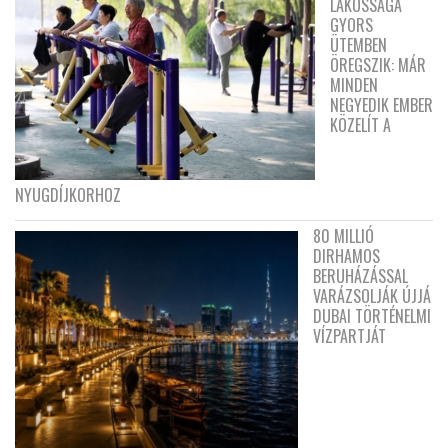
LAKOSSÁGA
GYORS
ÜTEMBEN
ÖREGSZIK: MÁR
MINDEN
NEGYEDIK EMBER
KÖZELÍT A
NYUGDÍJKORHOZ
80 MILLIÓ
DIRHAMOS
BERUHÁZÁSSAL
VARÁZSOLJÁK ÚJJÁ
DUBAI TÖRTÉNELMI
VÍZPARTJÁT