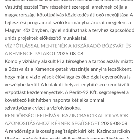
Vasútfejlesztési Terv részeként szerepel, amelynek célja a
magyarországi kötöttpályás közlekedés átfogó megújítása.A
fejlesztési programról szóló kormányhatározat megjelent a
Magyar Közlönyben, így elindulhatnak a tervhez kapcsolódó
uniós projektek előkészítő munkálatai.
VÍZPÓTLÁSSAL MENTENÉK A KISZÁRADÓ BÓZSVÁT ÉS
A KEMENCE-PATAKOT
2026-08-08
Komoly vízhiány alakult ki a térségben a tartós aszály miatt:
a Bózsva és a Kemence-patak vízszintje annyira lecsökkent,
hogy már a vízfolyások élővilága és ökológiai egyensúlya is
veszélybe került.A kialakult helyzet enyhítésére rendkívüli
vízpótlást kezdeményeztek. A Perlit-92 Kft. segítségével a
következő két hétben naponta két alkalommal
szivattyúznak vizet a vízfolyásokba.
RENDŐRSÉGI FELHÍVÁS: KAZINCBARCIKAI TOLVAJOK
AZONOSÍTÁSÁHOZ KÉRNEK SEGÍTSÉGET
2026-08-08
A rendőrség a lakosság segítségét kéri két, Kazincbarcikán