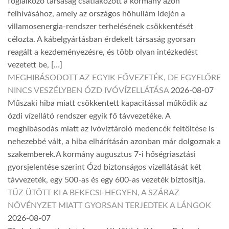
foglalkozó társaság csatlakozott a kormány azon
felhívásához, amely az országos hőhullám idején a
villamosenergia-rendszer terhelésének csökkentését
célozta. A kábelgyártásban érdekelt társaság gyorsan
reagált a kezdeményezésre, és több olyan intézkedést
vezetett be, […]
MEGHIBÁSODOTT AZ EGYIK FŐVEZETÉK, DE EGYELŐRE
NINCS VESZÉLYBEN ÓZD IVÓVÍZELLÁTÁSA
2026-08-07
Műszaki hiba miatt csökkentett kapacitással működik az
ózdi vízellátó rendszer egyik fő távvezetéke. A
meghibásodás miatt az ivóvíztároló medencék feltöltése is
nehezebbé vált, a hiba elhárításán azonban már dolgoznak a
szakemberek.A kormány augusztus 7-i hőségriasztási
gyorsjelentése szerint Ózd biztonságos vízellátását két
távvezeték, egy 500-as és egy 600-as vezeték biztosítja.
TŰZ ÜTÖTT KI A BEKECSI-HEGYEN, A SZÁRAZ
NÖVÉNYZET MIATT GYORSAN TERJEDTEK A LÁNGOK
2026-08-07