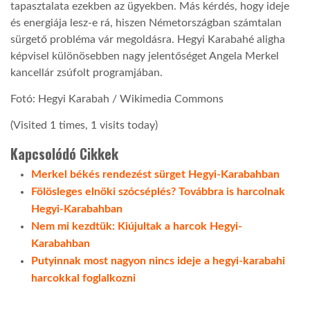
tapasztalata ezekben az ügyekben. Más kérdés, hogy ideje
és energiája lesz-e rá, hiszen Németországban számtalan
sürgető probléma vár megoldásra. Hegyi Karabahé aligha
képvisel különösebben nagy jelentőséget Angela Merkel
kancellár zsúfolt programjában.
Fotó: Hegyi Karabah / Wikimedia Commons
(Visited 1 times, 1 visits today)
Kapcsolódó Cikkek
Merkel békés rendezést sürget Hegyi-Karabahban
Fölösleges elnöki szócséplés? Továbbra is harcolnak
Hegyi-Karabahban
Nem mi kezdtük: Kiújultak a harcok Hegyi-
Karabahban
Putyinnak most nagyon nincs ideje a hegyi-karabahi
harcokkal foglalkozni