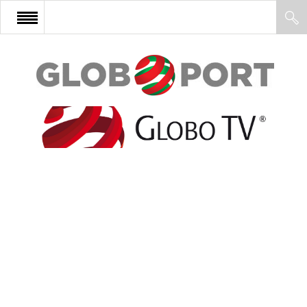
FŐOLDAL
AFRIKA
EURÓPA
ÁZSIA
ÉSZAK-AMERIKA
LATIN-AMERIKA