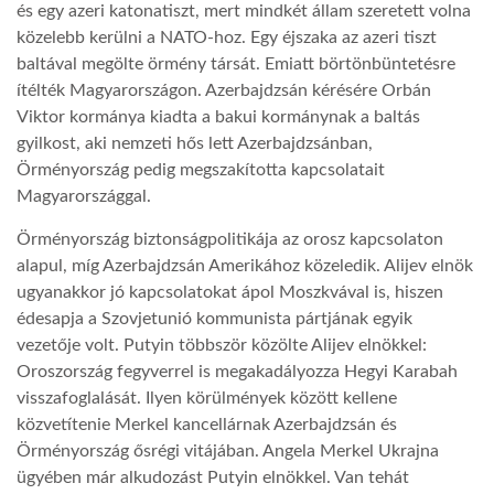
és egy azeri katonatiszt, mert mindkét állam szeretett volna
közelebb kerülni a NATO-hoz. Egy éjszaka az azeri tiszt
baltával megölte örmény társát. Emiatt börtönbüntetésre
ítélték Magyarországon. Azerbajdzsán kérésére Orbán
Viktor kormánya kiadta a bakui kormánynak a baltás
gyilkost, aki nemzeti hős lett Azerbajdzsánban,
Örményország pedig megszakította kapcsolatait
Magyarországgal.
Örményország biztonságpolitikája az orosz kapcsolaton
alapul, míg Azerbajdzsán Amerikához közeledik. Alijev elnök
ugyanakkor jó kapcsolatokat ápol Moszkvával is, hiszen
édesapja a Szovjetunió kommunista pártjának egyik
vezetője volt. Putyin többször közölte Alijev elnökkel:
Oroszország fegyverrel is megakadályozza Hegyi Karabah
visszafoglalását. Ilyen körülmények között kellene
közvetítenie Merkel kancellárnak Azerbajdzsán és
Örményország ősrégi vitájában. Angela Merkel Ukrajna
ügyében már alkudozást Putyin elnökkel. Van tehát