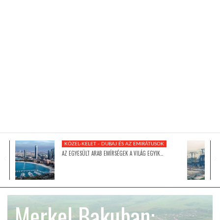
KÖZEL-KELET
AUSZTRÁLIA
A VILÁG ITTHON
MÉDIA
KÖZEL-KELET - DUBAJ ÉS AZ EMIRÁTUSOK
AZ EGYESÜLT ARAB EMÍRSÉGEK A VILÁG EGYIK…
GLOBOTV BP
Merkel Bakuban:
HÍR3D