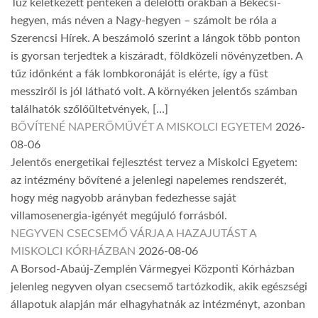
Tűz keletkezett pénteken a délelőtti órákban a Bekecsi-
hegyen, más néven a Nagy-hegyen – számolt be róla a
Szerencsi Hírek. A beszámoló szerint a lángok több ponton
is gyorsan terjedtek a kiszáradt, földközeli növényzetben. A
tűz időnként a fák lombkoronáját is elérte, így a füst
messziről is jól látható volt. A környéken jelentős számban
találhatók szőlőültetvények, […]
BŐVÍTENÉ NAPERŐMŰVÉT A MISKOLCI EGYETEM
2026-
08-06
Jelentős energetikai fejlesztést tervez a Miskolci Egyetem:
az intézmény bővítené a jelenlegi napelemes rendszerét,
hogy még nagyobb arányban fedezhesse saját
villamosenergia-igényét megújuló forrásból.
NEGYVEN CSECSEMŐ VÁRJA A HAZAJUTÁST A
MISKOLCI KÓRHÁZBAN
2026-08-06
A Borsod-Abaúj-Zemplén Vármegyei Központi Kórházban
jelenleg negyven olyan csecsemő tartózkodik, akik egészségi
állapotuk alapján már elhagyhatnák az intézményt, azonban