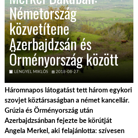
Németország
TROPICALMAGAZIN
közvetítene
GLOBOTV
Azerbajdzsán és
Örményország között
AFRIKA TUDÁSTÁR
A NAP SZÉPE
LENGYEL MIKLÓS
2018-08-27
Háromnapos látogatást tett három egykori
LINKTR.EE
szovjet köztársaságban a német kancellár.
Grúzia és Örményország után
GLOBOZSARU
Azerbajdzsánban fejezte be körútját
Angela Merkel, aki felajánlotta: szívesen
DOBRAVERO.HU