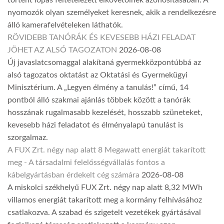
történt lopás feltételezett elkövetőinek azonosításában. A
nyomozók olyan személyeket keresnek, akik a rendelkezésre
álló kamerafelvételeken láthatók.
RÖVIDEBB TANÓRÁK ÉS KEVESEBB HÁZI FELADAT
JÖHET AZ ALSÓ TAGOZATON
2026-08-08
Új javaslatcsomaggal alakítaná gyermekközpontúbbá az
alsó tagozatos oktatást az Oktatási és Gyermekügyi
Minisztérium. A „Legyen élmény a tanulás!” című, 14
pontból álló szakmai ajánlás többek között a tanórák
hosszának rugalmasabb kezelését, hosszabb szüneteket,
kevesebb házi feladatot és élményalapú tanulást is
szorgalmaz.
A FUX Zrt. négy nap alatt 8 Megawatt energiát takarított
meg - A társadalmi felelősségvállalás fontos a
kábelgyártásban érdekelt cég számára
2026-08-08
A miskolci székhelyű FUX Zrt. négy nap alatt 8,32 MWh
villamos energiát takarított meg a kormány felhívásához
csatlakozva. A szabad és szigetelt vezetékek gyártásával