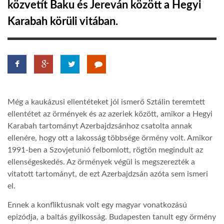
közvetít Baku és Jereván között a Hegyi
Karabah körüli vitában.
LATIMO.HU
GLOBOBOOK
Még a kaukázusi ellentéteket jól ismerő Sztálin teremtett
ellentétet az örmények és az azeriek között, amikor a Hegyi
Karabah tartományt Azerbajdzsánhoz csatolta annak
ellenére, hogy ott a lakosság többsége örmény volt. Amikor
1991-ben a Szovjetunió felbomlott, rögtön megindult az
ellenségeskedés. Az örmények végül is megszerezték a
vitatott tartományt, de ezt Azerbajdzsán azóta sem ismeri
el.
Ennek a konfliktusnak volt egy magyar vonatkozású
epizódja, a baltás gyilkosság. Budapesten tanult egy örmény