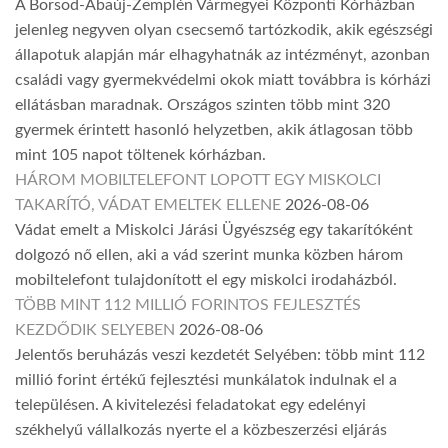
A Borsod-Abaúj-Zemplén Vármegyei Központi Kórházban
jelenleg negyven olyan csecsemő tartózkodik, akik egészségi
állapotuk alapján már elhagyhatnák az intézményt, azonban
családi vagy gyermekvédelmi okok miatt továbbra is kórházi
ellátásban maradnak. Országos szinten több mint 320
gyermek érintett hasonló helyzetben, akik átlagosan több
mint 105 napot töltenek kórházban.
HÁROM MOBILTELEFONT LOPOTT EGY MISKOLCI
TAKARÍTÓ, VÁDAT EMELTEK ELLENE
2026-08-06
Vádat emelt a Miskolci Járási Ügyészség egy takarítóként
dolgozó nő ellen, aki a vád szerint munka közben három
mobiltelefont tulajdonított el egy miskolci irodaházból.
TÖBB MINT 112 MILLIÓ FORINTOS FEJLESZTÉS
KEZDŐDIK SELYEBEN
2026-08-06
Jelentős beruházás veszi kezdetét Selyében: több mint 112
millió forint értékű fejlesztési munkálatok indulnak el a
településen. A kivitelezési feladatokat egy edelényi
székhelyű vállalkozás nyerte el a közbeszerzési eljárás