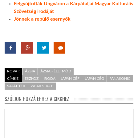
Felgyújtották Ungváron a Kárpátaljai Magyar Kulturális
Szövetség irodáját
Jönnek a repülő esernyők
ROVAT:
ÁZSIA
ÁZSIA - ÉLETMÓD
CÍMKE:
ESZKÖZ
IRODA
JAPÁN CÉF
JAPÁN CÉG
PANASONIC
SAJÁT TÉR
WEAR SPACE
SZÓLJON HOZZÁ EHHEZ A CIKKHEZ