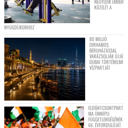
NEGYEDIK EMBER
KÖZELÍT A
NYUGDÍJKORHOZ
80 MILLIÓ
DIRHAMOS
BERUHÁZÁSSAL
VARÁZSOLJÁK ÚJJÁ
DUBAI TÖRTÉNELMI
VÍZPARTJÁT
ELEFÁNTCSONTPART
MA ÜNNEPLI
FÜGGETLENSÉGÉNEK
66. ÉVFORDULÓJÁT