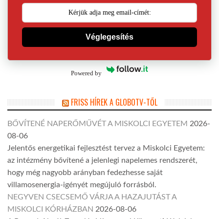
Véglegesítés
Powered by
FRISS HÍREK A GLOBOTV-TŐL
BŐVÍTENÉ NAPERŐMŰVÉT A MISKOLCI EGYETEM
2026-
08-06
Jelentős energetikai fejlesztést tervez a Miskolci Egyetem:
az intézmény bővítené a jelenlegi napelemes rendszerét,
hogy még nagyobb arányban fedezhesse saját
villamosenergia-igényét megújuló forrásból.
NEGYVEN CSECSEMŐ VÁRJA A HAZAJUTÁST A
MISKOLCI KÓRHÁZBAN
2026-08-06