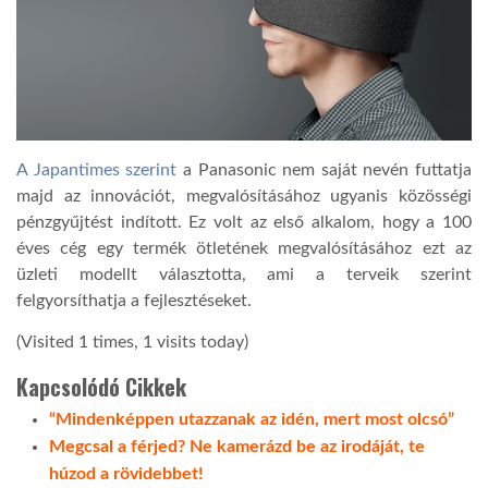
A Japantimes szerint
a Panasonic nem saját nevén futtatja
majd az innovációt, megvalósításához ugyanis közösségi
pénzgyűjtést indított. Ez volt az első alkalom, hogy a 100
éves cég egy termék ötletének megvalósításához ezt az
üzleti modellt választotta, ami a terveik szerint
felgyorsíthatja a fejlesztéseket.
(Visited 1 times, 1 visits today)
Kapcsolódó Cikkek
“Mindenképpen utazzanak az idén, mert most olcsó”
Megcsal a férjed? Ne kamerázd be az irodáját, te
húzod a rövidebbet!