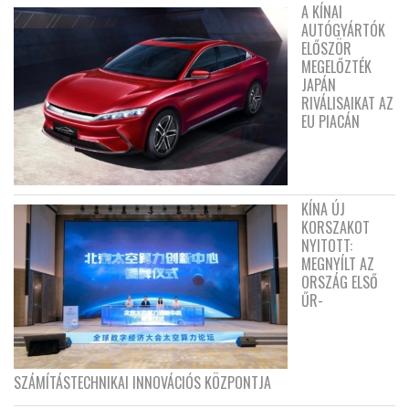
A KÍNAI
AUTÓGYÁRTÓK
ELŐSZÖR
MEGELŐZTÉK
JAPÁN
RIVÁLISAIKAT AZ
EU PIACÁN
KÍNA ÚJ
KORSZAKOT
NYITOTT:
MEGNYÍLT AZ
ORSZÁG ELSŐ
ŰR-
SZÁMÍTÁSTECHNIKAI INNOVÁCIÓS KÖZPONTJA