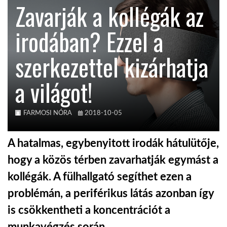
Zavarják a kollégák az
KÖZEL-KELET
irodában? Ezzel a
szerkezettel kizárhatja
AUSZTRÁLIA
a világot!
A VILÁG ITTHON
FARMOSI NÓRA
2018-10-05
MÉDIA
A hatalmas, egybenyitott irodák hátulütője,
hogy a közös térben zavarhatják egymást a
kollégák. A fülhallgató segíthet ezen a
GLOBOTV BP
problémán, a periférikus látás azonban így
is csökkentheti a koncentrációt a
HÍR3D