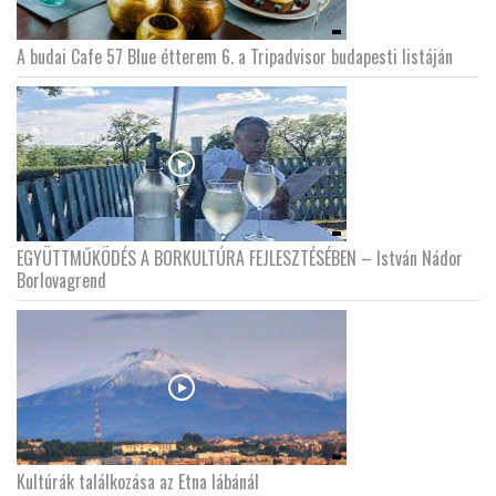
A budai Cafe 57 Blue étterem 6. a Tripadvisor budapesti listáján
EGYÜTTMŰKÖDÉS A BORKULTÚRA FEJLESZTÉSÉBEN – István Nádor
Borlovagrend
Kultúrák találkozása az Etna lábánál