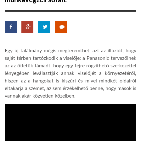
munkavégzés során.
TROPICALMAGAZIN
GLOBOTV
Egy új találmány mégis megteremtheti azt az illúziót, hogy
AFRIKA TUDÁSTÁR
saját térben tartózkodik a viselője: a Panasonic tervezőinek
az az ötletük támadt, hogy egy fejre rögzíthető szerkezettel
lényegében leválasztják annak viselőjét a környezetéről,
A NAP SZÉPE
hiszen az a hangokat is kiszűri és mivel mindkét oldalról
eltakarja a szemet, az sem érzékelhető benne, hogy mások is
LINKTR.EE
vannak akár közvetlen közelben.
GLOBOZSARU
DOBRAVERO.HU