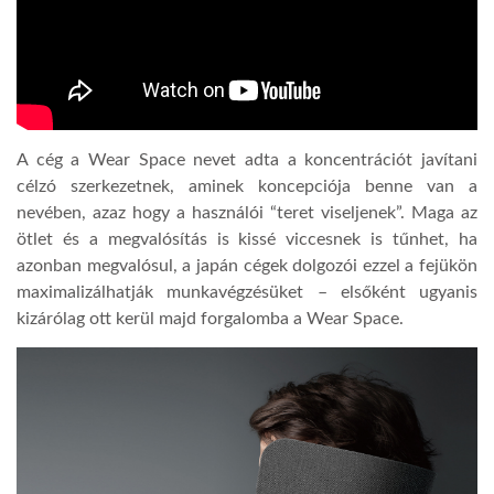
LATIMO.HU
GLOBOBOOK
A cég a Wear Space nevet adta a koncentrációt javítani
célzó szerkezetnek, aminek koncepciója benne van a
nevében, azaz hogy a használói “teret viseljenek”. Maga az
ötlet és a megvalósítás is kissé viccesnek is tűnhet, ha
azonban megvalósul, a japán cégek dolgozói ezzel a fejükön
maximalizálhatják munkavégzésüket – elsőként ugyanis
kizárólag ott kerül majd forgalomba a Wear Space.