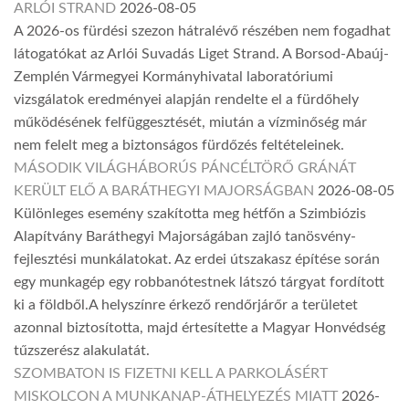
ARLÓI STRAND
2026-08-05
A 2026-os fürdési szezon hátralévő részében nem fogadhat
látogatókat az Arlói Suvadás Liget Strand. A Borsod-Abaúj-
Zemplén Vármegyei Kormányhivatal laboratóriumi
vizsgálatok eredményei alapján rendelte el a fürdőhely
működésének felfüggesztését, miután a vízminőség már
nem felelt meg a biztonságos fürdőzés feltételeinek.
MÁSODIK VILÁGHÁBORÚS PÁNCÉLTÖRŐ GRÁNÁT
KERÜLT ELŐ A BARÁTHEGYI MAJORSÁGBAN
2026-08-05
Különleges esemény szakította meg hétfőn a Szimbiózis
Alapítvány Baráthegyi Majorságában zajló tanösvény-
fejlesztési munkálatokat. Az erdei útszakasz építése során
egy munkagép egy robbanótestnek látszó tárgyat fordított
ki a földből.A helyszínre érkező rendőrjárőr a területet
azonnal biztosította, majd értesítette a Magyar Honvédség
tűzszerész alakulatát.
SZOMBATON IS FIZETNI KELL A PARKOLÁSÉRT
MISKOLCON A MUNKANAP-ÁTHELYEZÉS MIATT
2026-