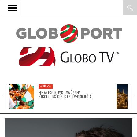
FŐOLDAL
AFRIKA
EURÓPA
AFRIKA
ÁZSIA
ELEFÁNTCSONTPART MA ÜNNEPLI
FÜGGETLENSÉGÉNEK 66. ÉVFORDULÓJÁT
ÉSZAK-AMERIKA
LATIN-AMERIKA