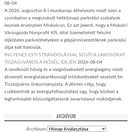
08-04
A 2026. augusztus 8-i munkanap-áthelyezés miatt ezen a
szombaton a megszokott hétköznapi parkolási szabályok
lesznek érvényben Miskolcon. Ez azt jelenti, hogy a Miskolci
Városgazda Nonprofit Kft. által üzemeltetett felszíni
díjköteles parkolóhelyeken a gépjárművezetőknek parkolási
díjat kell fizetniük.
INGYENES ESTI STRANDOLÁSSAL SEGÍTI A LAKOSOKAT
TISZAÚJVÁROS A HŐSÉG IDEJÉN
2026-08-04
A rendkívüli hőség és a megnövekedett energiaigény miatt
átmeneti energiatakarékossági intézkedéseket vezetett be
Tiszaújváros önkormányzata. A döntés célja, hogy
csökkentsék az energiafelhasználást úgy, hogy közben a
legfontosabb közszolgáltatások zavartalanul működjenek.
ARCHÍVUM
Archívum