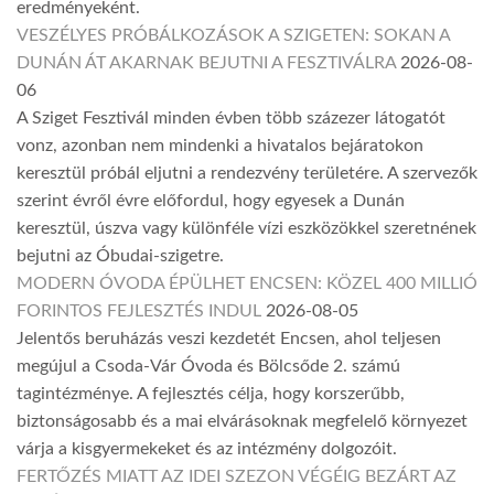
eredményeként.
VESZÉLYES PRÓBÁLKOZÁSOK A SZIGETEN: SOKAN A
DUNÁN ÁT AKARNAK BEJUTNI A FESZTIVÁLRA
2026-08-
06
A Sziget Fesztivál minden évben több százezer látogatót
vonz, azonban nem mindenki a hivatalos bejáratokon
keresztül próbál eljutni a rendezvény területére. A szervezők
szerint évről évre előfordul, hogy egyesek a Dunán
keresztül, úszva vagy különféle vízi eszközökkel szeretnének
bejutni az Óbudai-szigetre.
MODERN ÓVODA ÉPÜLHET ENCSEN: KÖZEL 400 MILLIÓ
FORINTOS FEJLESZTÉS INDUL
2026-08-05
Jelentős beruházás veszi kezdetét Encsen, ahol teljesen
megújul a Csoda-Vár Óvoda és Bölcsőde 2. számú
tagintézménye. A fejlesztés célja, hogy korszerűbb,
biztonságosabb és a mai elvárásoknak megfelelő környezet
várja a kisgyermekeket és az intézmény dolgozóit.
FERTŐZÉS MIATT AZ IDEI SZEZON VÉGÉIG BEZÁRT AZ