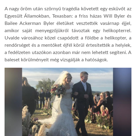
A nagy öröm után szörnyű tragédia követett egy esküvőt az
TROPICALMAGAZIN
Egyesült Államokban, Texasban: a friss házas Will Byler és
Bailee Ackerman Byler életüket vesztették vasárnap éjjel,
amikor saját menyegzőjükről távoztak egy helikopterrel.
GLOBOTV
Uvalde városához közel csapódott a földbe a helikopter, a
rendőrséget és a mentőket éjfél körül értesítették a helyiek,
AFRIKA TUDÁSTÁR
a fedélzeten utazókon azonban már nem lehetett segíteni. A
baleset körülményeit még vizsgálják a hatóságok.
A NAP SZÉPE
LINKTR.EE
GLOBOZSARU
DOBRAVERO.HU