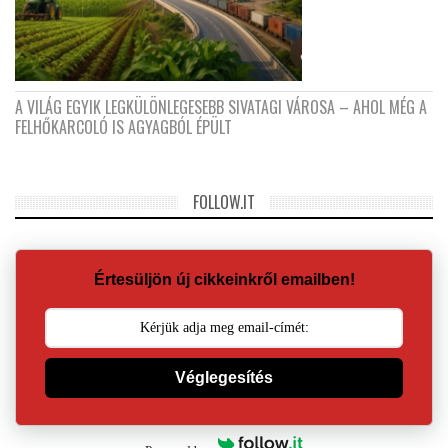
A VILÁG EGYIK LEGKÜLÖNLEGESEBB SIVATAGI VÁROSA – AHOL MÉG A
FELHŐKARCOLÓ IS AGYAGBÓL ÉPÜLT
FOLLOW.IT
Értesüljön új cikkeinkről emailben!
Véglegesítés