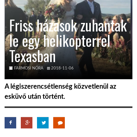
KÖZEL-KELET
Friss házasok zuhantak
le egy helikopterrel
AUSZTRÁLIA
Texasban
A VILÁG ITTHON
FARMOSI NÓRA
2018-11-06
MÉDIA
A légiszerencsétlenség közvetlenül az
esküvő után történt.
GLOBOTV BP
HÍR3D