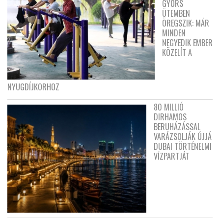
GYORS
ÜTEMBEN
ÖREGSZIK: MÁR
MINDEN
NEGYEDIK EMBER
KÖZELÍT A
NYUGDÍJKORHOZ
80 MILLIÓ
DIRHAMOS
BERUHÁZÁSSAL
VARÁZSOLJÁK ÚJJÁ
DUBAI TÖRTÉNELMI
VÍZPARTJÁT