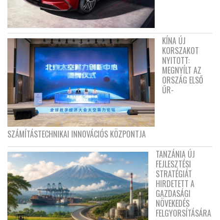
KÍNA ÚJ
KORSZAKOT
NYITOTT:
MEGNYÍLT AZ
ORSZÁG ELSŐ
ŰR-
SZÁMÍTÁSTECHNIKAI INNOVÁCIÓS KÖZPONTJA
TANZÁNIA ÚJ
FEJLESZTÉSI
STRATÉGIÁT
HIRDETETT A
GAZDASÁGI
NÖVEKEDÉS
FELGYORSÍTÁSÁRA