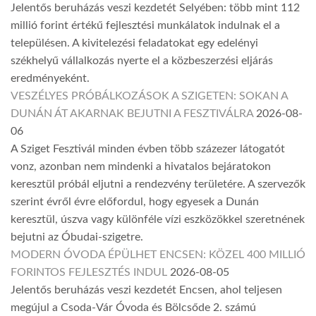
Jelentős beruházás veszi kezdetét Selyében: több mint 112
millió forint értékű fejlesztési munkálatok indulnak el a
településen. A kivitelezési feladatokat egy edelényi
székhelyű vállalkozás nyerte el a közbeszerzési eljárás
eredményeként.
VESZÉLYES PRÓBÁLKOZÁSOK A SZIGETEN: SOKAN A
DUNÁN ÁT AKARNAK BEJUTNI A FESZTIVÁLRA
2026-08-
06
A Sziget Fesztivál minden évben több százezer látogatót
vonz, azonban nem mindenki a hivatalos bejáratokon
keresztül próbál eljutni a rendezvény területére. A szervezők
szerint évről évre előfordul, hogy egyesek a Dunán
keresztül, úszva vagy különféle vízi eszközökkel szeretnének
bejutni az Óbudai-szigetre.
MODERN ÓVODA ÉPÜLHET ENCSEN: KÖZEL 400 MILLIÓ
FORINTOS FEJLESZTÉS INDUL
2026-08-05
Jelentős beruházás veszi kezdetét Encsen, ahol teljesen
megújul a Csoda-Vár Óvoda és Bölcsőde 2. számú