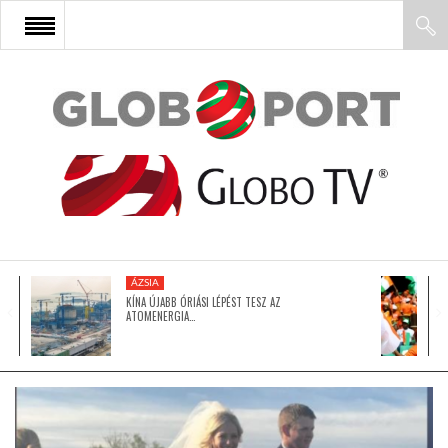
FŐOLDAL
AFRIKA
EURÓPA
ÁZSIA
ÁZSIA
KÍNA ÚJABB ÓRIÁSI LÉPÉST TESZ AZ
ATOMENERGIA…
ÉSZAK-AMERIKA
LATIN-AMERIKA