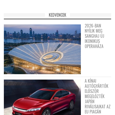
KEDVENCEK
2026-BAN
NYÍLIK MEG
SANGHAJ ÚJ
IKONIKUS
OPERAHÁZA
A KÍNAI
AUTÓGYÁRTÓK
ELŐSZÖR
MEGELŐZTÉK
JAPÁN
RIVÁLISAIKAT AZ
EU PIACÁN