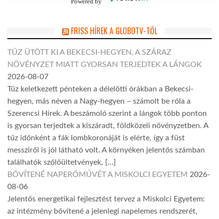
Powered by
FRISS HÍREK A GLOBOTV-TŐL
TŰZ ÜTÖTT KI A BEKECSI-HEGYEN, A SZÁRAZ
NÖVÉNYZET MIATT GYORSAN TERJEDTEK A LÁNGOK
2026-08-07
Tűz keletkezett pénteken a délelőtti órákban a Bekecsi-
hegyen, más néven a Nagy-hegyen – számolt be róla a
Szerencsi Hírek. A beszámoló szerint a lángok több ponton
is gyorsan terjedtek a kiszáradt, földközeli növényzetben. A
tűz időnként a fák lombkoronáját is elérte, így a füst
messziről is jól látható volt. A környéken jelentős számban
találhatók szőlőültetvények, […]
BŐVÍTENÉ NAPERŐMŰVÉT A MISKOLCI EGYETEM
2026-
08-06
Jelentős energetikai fejlesztést tervez a Miskolci Egyetem:
az intézmény bővítené a jelenlegi napelemes rendszerét,