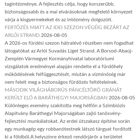
tagintézménye. A fejlesztés célja, hogy korszerűbb,
biztonságosabb és a mai elvárásoknak megfelelő környezet
várja a kisgyermekeket és az intézmény dolgozóit.
FERTŐZÉS MIATT AZ IDEI SZEZON VÉGÉIG BEZÁRT AZ
ARLÓI STRAND
2026-08-05
A 2026-os fürdési szezon hátralévő részében nem fogadhat
látogatókat az Arlói Suvadás Liget Strand. A Borsod-Abaúj-
Zemplén Vármegyei Kormányhivatal laboratóriumi
vizsgálatok eredményei alapján rendelte el a fürdőhely
működésének felfüggesztését, miután a vízminőség már
nem felelt meg a biztonságos fürdőzés feltételeinek.
MÁSODIK VILÁGHÁBORÚS PÁNCÉLTÖRŐ GRÁNÁT
KERÜLT ELŐ A BARÁTHEGYI MAJORSÁGBAN
2026-08-05
Különleges esemény szakította meg hétfőn a Szimbiózis
Alapítvány Baráthegyi Majorságában zajló tanösvény-
fejlesztési munkálatokat. Az erdei útszakasz építése során
egy munkagép egy robbanótestnek látszó tárgyat fordított
ki a földből.A helyszínre érkező rendőrjárőr a területet