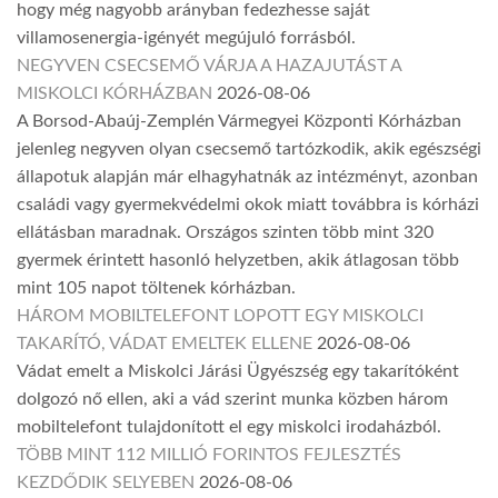
hogy még nagyobb arányban fedezhesse saját
villamosenergia-igényét megújuló forrásból.
NEGYVEN CSECSEMŐ VÁRJA A HAZAJUTÁST A
MISKOLCI KÓRHÁZBAN
2026-08-06
A Borsod-Abaúj-Zemplén Vármegyei Központi Kórházban
jelenleg negyven olyan csecsemő tartózkodik, akik egészségi
állapotuk alapján már elhagyhatnák az intézményt, azonban
családi vagy gyermekvédelmi okok miatt továbbra is kórházi
ellátásban maradnak. Országos szinten több mint 320
gyermek érintett hasonló helyzetben, akik átlagosan több
mint 105 napot töltenek kórházban.
HÁROM MOBILTELEFONT LOPOTT EGY MISKOLCI
TAKARÍTÓ, VÁDAT EMELTEK ELLENE
2026-08-06
Vádat emelt a Miskolci Járási Ügyészség egy takarítóként
dolgozó nő ellen, aki a vád szerint munka közben három
mobiltelefont tulajdonított el egy miskolci irodaházból.
TÖBB MINT 112 MILLIÓ FORINTOS FEJLESZTÉS
KEZDŐDIK SELYEBEN
2026-08-06