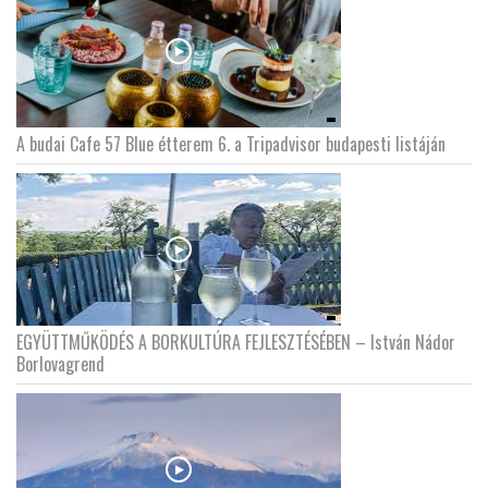
A budai Cafe 57 Blue étterem 6. a Tripadvisor budapesti listáján
EGYÜTTMŰKÖDÉS A BORKULTÚRA FEJLESZTÉSÉBEN – István Nádor
Borlovagrend