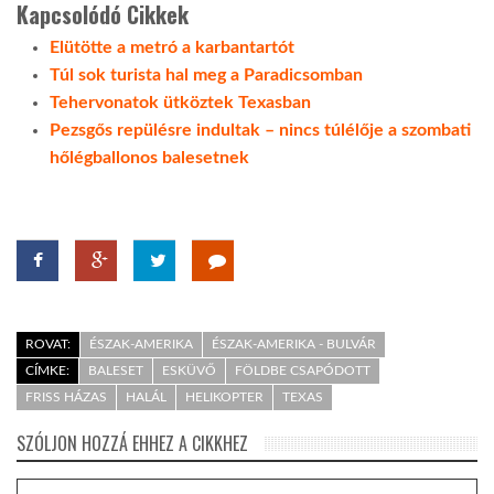
Kapcsolódó Cikkek
Elütötte a metró a karbantartót
Túl sok turista hal meg a Paradicsomban
Tehervonatok ütköztek Texasban
Pezsgős repülésre indultak – nincs túlélője a szombati
hőlégballonos balesetnek
ROVAT:
ÉSZAK-AMERIKA
ÉSZAK-AMERIKA - BULVÁR
CÍMKE:
BALESET
ESKÜVŐ
FÖLDBE CSAPÓDOTT
FRISS HÁZAS
HALÁL
HELIKOPTER
TEXAS
SZÓLJON HOZZÁ EHHEZ A CIKKHEZ