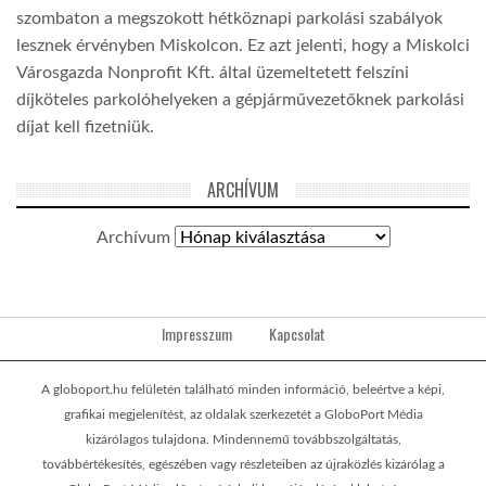
szombaton a megszokott hétköznapi parkolási szabályok
lesznek érvényben Miskolcon. Ez azt jelenti, hogy a Miskolci
Városgazda Nonprofit Kft. által üzemeltetett felszíni
díjköteles parkolóhelyeken a gépjárművezetőknek parkolási
díjat kell fizetniük.
ARCHÍVUM
Archívum
Impresszum
Kapcsolat
A globoport.hu felületén található minden információ, beleértve a képi,
grafikai megjelenítést, az oldalak szerkezetét a GloboPort Média
kizárólagos tulajdona. Mindennemű továbbszolgáltatás,
továbbértékesítés, egészében vagy részleteiben az újraközlés kizárólag a