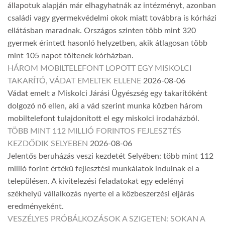
állapotuk alapján már elhagyhatnák az intézményt, azonban
családi vagy gyermekvédelmi okok miatt továbbra is kórházi
ellátásban maradnak. Országos szinten több mint 320
gyermek érintett hasonló helyzetben, akik átlagosan több
mint 105 napot töltenek kórházban.
HÁROM MOBILTELEFONT LOPOTT EGY MISKOLCI
TAKARÍTÓ, VÁDAT EMELTEK ELLENE
2026-08-06
Vádat emelt a Miskolci Járási Ügyészség egy takarítóként
dolgozó nő ellen, aki a vád szerint munka közben három
mobiltelefont tulajdonított el egy miskolci irodaházból.
TÖBB MINT 112 MILLIÓ FORINTOS FEJLESZTÉS
KEZDŐDIK SELYEBEN
2026-08-06
Jelentős beruházás veszi kezdetét Selyében: több mint 112
millió forint értékű fejlesztési munkálatok indulnak el a
településen. A kivitelezési feladatokat egy edelényi
székhelyű vállalkozás nyerte el a közbeszerzési eljárás
eredményeként.
VESZÉLYES PRÓBÁLKOZÁSOK A SZIGETEN: SOKAN A