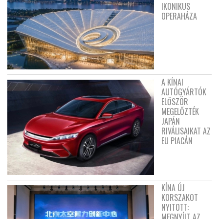
IKONIKUS
OPERAHÁZA
A KÍNAI
AUTÓGYÁRTÓK
ELŐSZÖR
MEGELŐZTÉK
JAPÁN
RIVÁLISAIKAT AZ
EU PIACÁN
KÍNA ÚJ
KORSZAKOT
NYITOTT:
MEGNYÍLT AZ