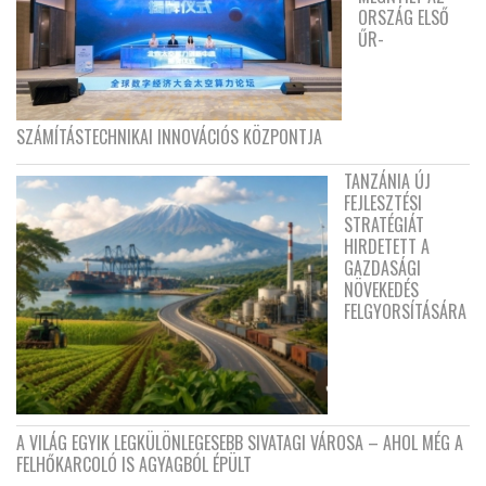
ORSZÁG ELSŐ
ŰR-
SZÁMÍTÁSTECHNIKAI INNOVÁCIÓS KÖZPONTJA
TANZÁNIA ÚJ
FEJLESZTÉSI
STRATÉGIÁT
HIRDETETT A
GAZDASÁGI
NÖVEKEDÉS
FELGYORSÍTÁSÁRA
A VILÁG EGYIK LEGKÜLÖNLEGESEBB SIVATAGI VÁROSA – AHOL MÉG A
FELHŐKARCOLÓ IS AGYAGBÓL ÉPÜLT