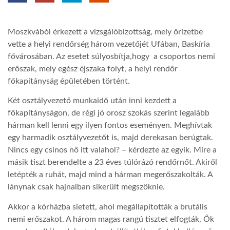
TROPICALMAGAZIN
Moszkvából érkezett a vizsgálóbizottság, mely őrizetbe
vette a helyi rendőrség három vezetőjét Ufában, Baskíria
GLOBOTV
fővárosában. Az esetet súlyosbítja,hogy a csoportos nemi
erőszak, mely egész éjszaka folyt, a helyi rendőr
főkapitányság épületében történt.
AFRIKA TUDÁSTÁR
Két osztályvezető munkaidő után inni kezdett a
főkapitányságon, de régi jó orosz szokás szerint legalább
A NAP SZÉPE
hárman kell lenni egy ilyen fontos eseményen. Meghívtak
egy harmadik osztályvezetőt is, majd derekasan berúgtak.
Nincs egy csinos nő itt valahol? – kérdezte az egyik. Mire a
LINKTR.EE
másik tiszt berendelte a 23 éves túlórázó rendőrnőt. Akiről
letépték a ruhát, majd mind a hárman megerőszakolták. A
GLOBOZSARU
lánynak csak hajnalban sikerült megszöknie.
Akkor a kórházba sietett, ahol megállapították a brutális
nemi erőszakot. A három magas rangú tisztet elfogták. Ők
DOBRAVERO.HU