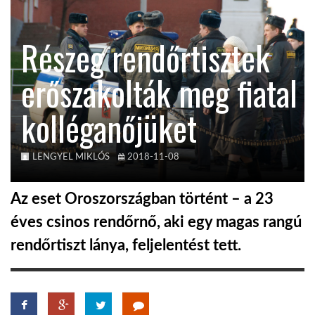
KÖZEL-KELET
Részeg rendőrtisztek
erőszakolták meg fiatal
AUSZTRÁLIA
kolléganőjüket
A VILÁG ITTHON
LENGYEL MIKLÓS
2018-11-08
MÉDIA
Az eset Oroszországban történt – a 23
éves csinos rendőrnő, aki egy magas rangú
rendőrtiszt lánya, feljelentést tett.
GLOBOTV BP
HÍR3D