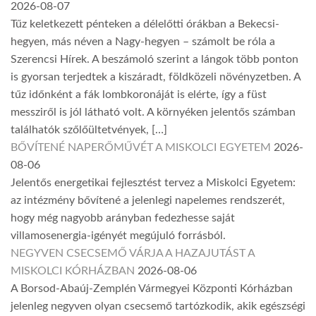
2026-08-07
Tűz keletkezett pénteken a délelőtti órákban a Bekecsi-
hegyen, más néven a Nagy-hegyen – számolt be róla a
Szerencsi Hírek. A beszámoló szerint a lángok több ponton
is gyorsan terjedtek a kiszáradt, földközeli növényzetben. A
tűz időnként a fák lombkoronáját is elérte, így a füst
messziről is jól látható volt. A környéken jelentős számban
találhatók szőlőültetvények, […]
BŐVÍTENÉ NAPERŐMŰVÉT A MISKOLCI EGYETEM
2026-
08-06
Jelentős energetikai fejlesztést tervez a Miskolci Egyetem:
az intézmény bővítené a jelenlegi napelemes rendszerét,
hogy még nagyobb arányban fedezhesse saját
villamosenergia-igényét megújuló forrásból.
NEGYVEN CSECSEMŐ VÁRJA A HAZAJUTÁST A
MISKOLCI KÓRHÁZBAN
2026-08-06
A Borsod-Abaúj-Zemplén Vármegyei Központi Kórházban
jelenleg negyven olyan csecsemő tartózkodik, akik egészségi