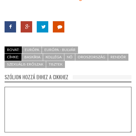
ROVAT:
EURÓPA
EURÓPA - BULVÁR
CÍMKE:
BASKÍRIA
KOLLÉGA
NŐ
OROSZORSZÁG
RENDŐR
SZEXUÁLIS ERŐSZAK
TISZTEK
SZÓLJON HOZZÁ EHHEZ A CIKKHEZ