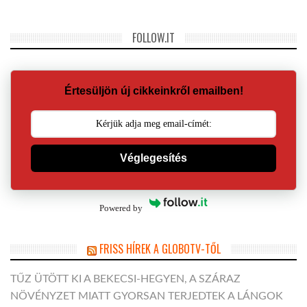
FOLLOW.IT
Értesüljön új cikkeinkről emailben!
Véglegesítés
Powered by
FRISS HÍREK A GLOBOTV-TŐL
TŰZ ÜTÖTT KI A BEKECSI-HEGYEN, A SZÁRAZ
NÖVÉNYZET MIATT GYORSAN TERJEDTEK A LÁNGOK