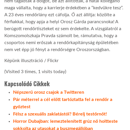
nem tagadták a dolgot, de azt állították, a fiatal kolléganő
maga vállalta, hogy a karrierje érdekében a “kedvükre tesz”.
LATIMO.HU
A 23 éves rendőrlány ezt cáfolja. Ő azt állítja: közölte a
férfiakkal, hogy apja a helyi Orosz Gárda parancsnoka! A
berúgott rendőrtiszteket ez sem érdekelte. A vizsgálatról a
GLOBOBOOK
Komszomolszkaja Pravda számolt be, rámutatva, hogy a
csoportos nemi erőszak a rendőrkapitányság épületében
nem vet épp jó fényt a rendőrségre Oroszországban.
Képünk illusztráció / Flickr
(Visited 3 times, 1 visits today)
Kapcsolódó Cikkek
Népszerű orosz csajok a Twitteren
Pár méterrel a cél előtt tartóztatta fel a rendőr a
győztest
Félsz a szexuális zaklatástól? Bérelj testőrnőt!
Horror Dubajban: lemeztelenített grúz nő holtteste
sokkolta az utasokat a buszmegállóban