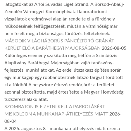
látogatókat az Arlói Suvadás Liget Strand. A Borsod-Abaúj-
Zemplén Vármegyei Kormányhivatal laboratóriumi
vizsgálatok eredményei alapján rendelte el a fürdőhely
működésének felfüggesztését, miután a vízminőség már
nem felelt meg a biztonságos fürdőzés feltételeinek.
MÁSODIK VILÁGHÁBORÚS PÁNCÉLTÖRŐ GRÁNÁT
KERÜLT ELŐ A BARÁTHEGYI MAJORSÁGBAN
2026-08-05
Különleges esemény szakította meg hétfőn a Szimbiózis
Alapítvány Baráthegyi Majorságában zajló tanösvény-
fejlesztési munkálatokat. Az erdei útszakasz építése során
egy munkagép egy robbanótestnek látszó tárgyat fordított
ki a földből.A helyszínre érkező rendőrjárőr a területet
azonnal biztosította, majd értesítette a Magyar Honvédség
tűzszerész alakulatát.
SZOMBATON IS FIZETNI KELL A PARKOLÁSÉRT
MISKOLCON A MUNKANAP-ÁTHELYEZÉS MIATT
2026-
08-04
A 2026. augusztus 8-i munkanap-áthelyezés miatt ezen a