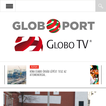
FŐOLDAL
AFRIKA
EURÓPA
ÁZSIA
ÁZSIA
KÍNA ÚJABB ÓRIÁSI LÉPÉST TESZ AZ
ATOMENERGIA…
ÉSZAK-AMERIKA
LATIN-AMERIKA