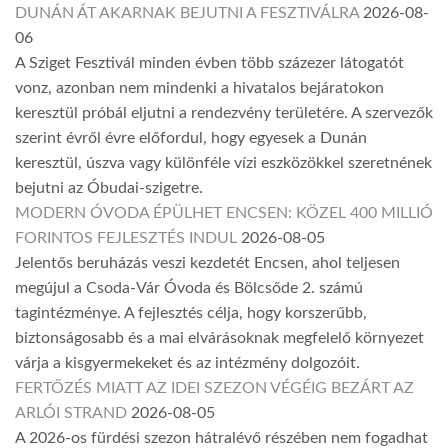
DUNÁN ÁT AKARNAK BEJUTNI A FESZTIVÁLRA
2026-08-
06
A Sziget Fesztivál minden évben több százezer látogatót
vonz, azonban nem mindenki a hivatalos bejáratokon
keresztül próbál eljutni a rendezvény területére. A szervezők
szerint évről évre előfordul, hogy egyesek a Dunán
keresztül, úszva vagy különféle vízi eszközökkel szeretnének
bejutni az Óbudai-szigetre.
MODERN ÓVODA ÉPÜLHET ENCSEN: KÖZEL 400 MILLIÓ
FORINTOS FEJLESZTÉS INDUL
2026-08-05
Jelentős beruházás veszi kezdetét Encsen, ahol teljesen
megújul a Csoda-Vár Óvoda és Bölcsőde 2. számú
tagintézménye. A fejlesztés célja, hogy korszerűbb,
biztonságosabb és a mai elvárásoknak megfelelő környezet
várja a kisgyermekeket és az intézmény dolgozóit.
FERTŐZÉS MIATT AZ IDEI SZEZON VÉGÉIG BEZÁRT AZ
ARLÓI STRAND
2026-08-05
A 2026-os fürdési szezon hátralévő részében nem fogadhat