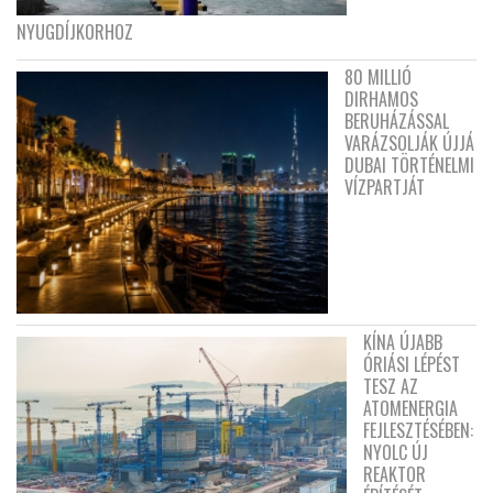
NYUGDÍJKORHOZ
80 MILLIÓ
DIRHAMOS
BERUHÁZÁSSAL
VARÁZSOLJÁK ÚJJÁ
DUBAI TÖRTÉNELMI
VÍZPARTJÁT
KÍNA ÚJABB
ÓRIÁSI LÉPÉST
TESZ AZ
ATOMENERGIA
FEJLESZTÉSÉBEN:
NYOLC ÚJ
REAKTOR