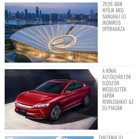
2026-BAN
NYÍLIK MEG
SANGHAJ ÚJ
IKONIKUS
OPERAHÁZA
A KÍNAI
AUTÓGYÁRTÓK
ELŐSZÖR
MEGELŐZTÉK
JAPÁN
RIVÁLISAIKAT AZ
EU PIACÁN
TANZÁNIA ÚJ