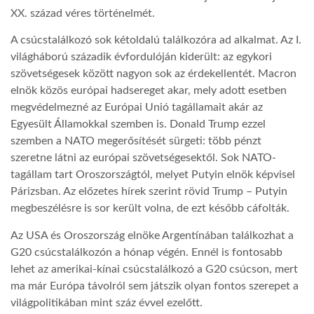
XX. század véres történelmét.
LATIMO.HU
A csúcstalálkozó sok kétoldalú találkozóra ad alkalmat. Az I.
világháború századik évfordulóján kiderült: az egykori
szövetségesek között nagyon sok az érdekellentét. Macron
GLOBOBOOK
elnök közös európai hadsereget akar, mely adott esetben
megvédelmezné az Európai Unió tagállamait akár az
Egyesült Államokkal szemben is. Donald Trump ezzel
szemben a NATO megerősítését sürgeti: több pénzt
szeretne látni az európai szövetségesektől. Sok NATO-
tagállam tart Oroszországtól, melyet Putyin elnök képvisel
Párizsban. Az előzetes hírek szerint rövid Trump – Putyin
megbeszélésre is sor került volna, de ezt később cáfolták.
Az USA és Oroszország elnöke Argentínában találkozhat a
G20 csúcstalálkozón a hónap végén. Ennél is fontosabb
lehet az amerikai-kínai csúcstalálkozó a G20 csúcson, mert
ma már Európa távolról sem játszik olyan fontos szerepet a
világpolitikában mint száz évvel ezelőtt.