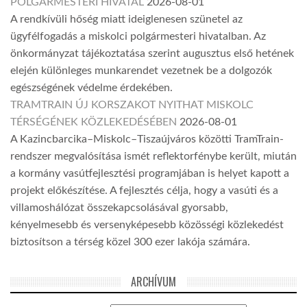
POLGÁRMESTERI HIVATAL
2026-08-01
A rendkívüli hőség miatt ideiglenesen szünetel az
ügyfélfogadás a miskolci polgármesteri hivatalban. Az
önkormányzat tájékoztatása szerint augusztus első hetének
elején különleges munkarendet vezetnek be a dolgozók
egészségének védelme érdekében.
TRAMTRAIN ÚJ KORSZAKOT NYITHAT MISKOLC
TÉRSÉGÉNEK KÖZLEKEDÉSÉBEN
2026-08-01
A Kazincbarcika–Miskolc–Tiszaújváros közötti TramTrain-
rendszer megvalósítása ismét reflektorfénybe került, miután
a kormány vasútfejlesztési programjában is helyet kapott a
projekt előkészítése. A fejlesztés célja, hogy a vasúti és a
villamoshálózat összekapcsolásával gyorsabb,
kényelmesebb és versenyképesebb közösségi közlekedést
biztosítson a térség közel 300 ezer lakója számára.
ARCHÍVUM