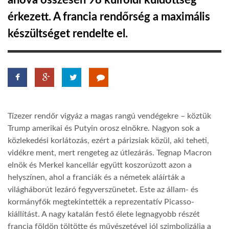
ahova összesen 98 külföldi küldöttség
érkezett. A francia rendőrség a maximális
TROPICALMAGAZIN
készültséget rendelte el.
GLOBOTV
AFRIKA TUDÁSTÁR
Tízezer rendőr vigyáz a magas rangú vendégekre – köztük
A NAP SZÉPE
Trump amerikai és Putyin orosz elnökre. Nagyon sok a
közlekedési korlátozás, ezért a párizsiak közül, aki teheti,
vidékre ment, mert rengeteg az útlezárás. Tegnap Macron
LINKTR.EE
elnök és Merkel kancellár együtt koszorúzott azon a
helyszínen, ahol a franciák és a németek aláírták a
GLOBOZSARU
világháborút lezáró fegyverszünetet. Este az állam- és
kormányfők megtekintették a reprezentatív Picasso-
kiállítást. A nagy katalán festő élete legnagyobb részét
DOBRAVERO.HU
francia földön töltötte és művészetével jól szimbolizálja a