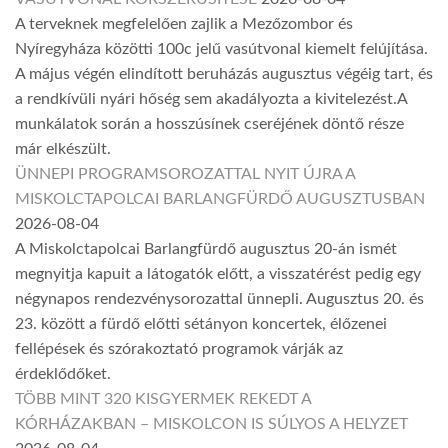
A terveknek megfelelően zajlik a Mezőzombor és
Nyíregyháza közötti 100c jelű vasútvonal kiemelt felújítása.
A május végén elindított beruházás augusztus végéig tart, és
a rendkívüli nyári hőség sem akadályozta a kivitelezést.A
munkálatok során a hosszúsínek cseréjének döntő része
már elkészült.
ÜNNEPI PROGRAMSOROZATTAL NYIT ÚJRA A
MISKOLCTAPOLCAI BARLANGFÜRDŐ AUGUSZTUSBAN
2026-08-04
A Miskolctapolcai Barlangfürdő augusztus 20-án ismét
megnyitja kapuit a látogatók előtt, a visszatérést pedig egy
négynapos rendezvénysorozattal ünnepli. Augusztus 20. és
23. között a fürdő előtti sétányon koncertek, élőzenei
fellépések és szórakoztató programok várják az
érdeklődőket.
TÖBB MINT 320 KISGYERMEK REKEDT A
KÓRHÁZAKBAN – MISKOLCON IS SÚLYOS A HELYZET