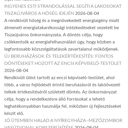
INGYENES ESTI STRANDOLÁSSAL SEGÍTI A LAKOSOKAT
TISZAÚJVÁROS A HŐSÉG IDEJÉN
2026-08-04
A rendkívüli hőség és a megnövekedett energiaigény miatt
átmeneti energiatakarékossági intézkedéseket vezetett be
Tiszaújváros önkormányzata. A döntés célja, hogy
csökkentsék az energiafelhasználást úgy, hogy közben a
legfontosabb közszolgáltatások zavartalanul működjenek.
ÚJ BERUHÁZÁSOK ÉS TELEKÉRTÉKESÍTÉS: FONTOS
DÖNTÉSEKET HOZOTT AZ ENCSI KÉPVISELŐ-TESTÜLET
2026-08-04
Rendkívüli ülést tartott az encsi képviselő-testület, ahol
több, a város fejlődését érintő beruházásról és lakóövezeti
telkek értékesítéséről született döntés. Az önkormányzat
célja, hogy a rendelkezésre álló forrásokat a lehető
leghatékonyabban használja fel, miközben új fejlesztéseket
készít elő.
JÓ ÜTEMBEN HALAD A NYÍREGYHÁZA–MEZŐZOMBOR
VASÚTVONAL KORSZERŰSÍTÉSE
2026-08-04