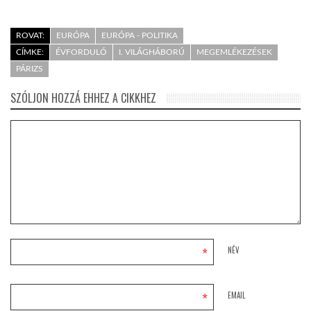
ROVAT:
EURÓPA
EURÓPA - POLITIKA
CÍMKE:
ÉVFORDULÓ
I. VILÁGHÁBORÚ
MEGEMLÉKEZÉSEK
PÁRIZS
SZÓLJON HOZZÁ EHHEZ A CIKKHEZ
*
NÉV
*
EMAIL