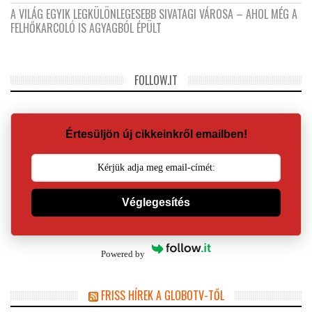
A VILÁG EGYIK LEGKÜLÖNLEGESEBB SIVATAGI VÁROSA – AHOL MÉG A
FELHŐKARCOLÓ IS AGYAGBÓL ÉPÜLT
FOLLOW.IT
Értesüljön új cikkeinkről emailben!
Véglegesítés
Powered by
FRISS HÍREK A GLOBOTV-TŐL