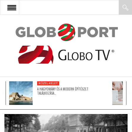
FŐOLDAL
AFRIKA
EURÓPA
KÖZEL-KELET
ÁZSIA
A HAGYOMÁNY ÉS A MODERN ÉPÍTÉSZET
TALÁLKOZÁSA…
ÉSZAK-AMERIKA
LATIN-AMERIKA