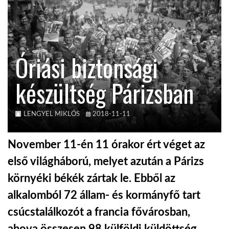
KÖZEL-KELET
Óriási biztonsági
AUSZTRÁLIA
készültség Párizsban
A VILÁG ITTHON
LENGYEL MIKLÓS
2018-11-11
MÉDIA
November 11-én 11 órakor ért véget az
első világháború, melyet azután a Párizs
környéki békék zártak le. Ebből az
GLOBOTV BP
alkalomból 72 állam- és kormányfő tart
csúcstalálkozót a francia fővárosban,
HÍR3D