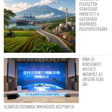
FEJLESZTÉSI
STRATÉGIÁT
HIRDETETT A
GAZDASÁGI
NÖVEKEDÉS
FELGYORSÍTÁSÁRA
KÍNA ÚJ
KORSZAKOT
NYITOTT:
MEGNYÍLT AZ
ORSZÁG ELSŐ
ŰR-
SZÁMÍTÁSTECHNIKAI INNOVÁCIÓS KÖZPONTJA