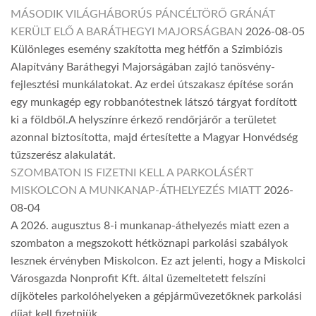
MÁSODIK VILÁGHÁBORÚS PÁNCÉLTÖRŐ GRÁNÁT
KERÜLT ELŐ A BARÁTHEGYI MAJORSÁGBAN
2026-08-05
Különleges esemény szakította meg hétfőn a Szimbiózis
Alapítvány Baráthegyi Majorságában zajló tanösvény-
fejlesztési munkálatokat. Az erdei útszakasz építése során
egy munkagép egy robbanótestnek látszó tárgyat fordított
ki a földből.A helyszínre érkező rendőrjárőr a területet
azonnal biztosította, majd értesítette a Magyar Honvédség
tűzszerész alakulatát.
SZOMBATON IS FIZETNI KELL A PARKOLÁSÉRT
MISKOLCON A MUNKANAP-ÁTHELYEZÉS MIATT
2026-
08-04
A 2026. augusztus 8-i munkanap-áthelyezés miatt ezen a
szombaton a megszokott hétköznapi parkolási szabályok
lesznek érvényben Miskolcon. Ez azt jelenti, hogy a Miskolci
Városgazda Nonprofit Kft. által üzemeltetett felszíni
díjköteles parkolóhelyeken a gépjárművezetőknek parkolási
díjat kell fizetniük.