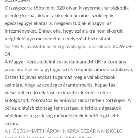
2026-08-04
Országszerte több mint 320 olyan kisgyermek tartózkodik
jelenleg kórházakban, akiknek már nincs szükségük
egészségügyi ellátásra, mégsem tudják elhagyni az
intézményeket. Ennek oka, hogy számukra nem sikerült
megfelelő gyermekvédelmi elhelyezést biztosítani.
Az MKIK javaslatai az energiaválságos időszakban
2026-08-
04
A Magyar Kereskedelmi és Iparkamara (MKIK) a kormány
javaslataihoz és nagyfogyasztók felajánlásaihoz csatlakozva,
összesítő javaslatokat fogalmaz meg a vállalkozások
számára, hogy az esetleges áramtermelési kapacitás-
kiesésből eredő ellátási kockázatok kezelése előre
kidolgozott, fokozatos és arányos rendszerben történjen. A
cél az ellátásbiztonság fenntartása, a kritikus ágazatok
védelme és a gazdaság működésének lehető legkisebb
zavara.
A HŐSÉG MIATT HÁROM NAPRA BEZÁR A MISKOLCI