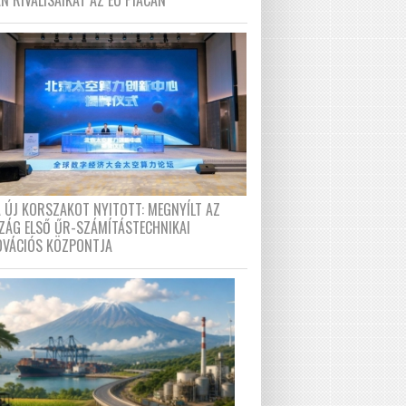
N RIVÁLISAIKAT AZ EU PIACÁN
A ÚJ KORSZAKOT NYITOTT: MEGNYÍLT AZ
ZÁG ELSŐ ŰR-SZÁMÍTÁSTECHNIKAI
OVÁCIÓS KÖZPONTJA