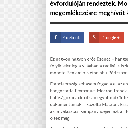
évfordulóján rendeztek. Most
megemlékezésre meghívót kap
Facebook
Google +
Ez nagyon nagyon erős üzenet – hangsúl
folyik jelenleg a világban a radikális is
mondta Benjamin Netanjahu Párizsban
Franciaország sohasem fogadja el az an
hangoztatta Emmanuel Macron francia kö
hatóságok maximálisan együttműködtek
dokumentumok – közölte Macron. Ezzel 
aki a választási kampány idején azt állí
ölték meg.