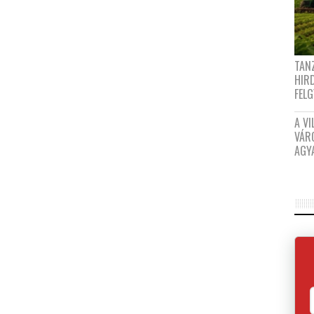
TANZ
HIR
FEL
A VI
VÁR
AGY