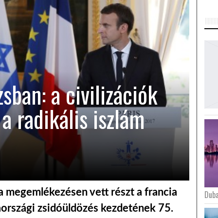
sban: a civilizációk
 a radikális iszlám
 a megemlékezésen vett részt a francia
Duba
aországi zsidóüldözés kezdetének 75.