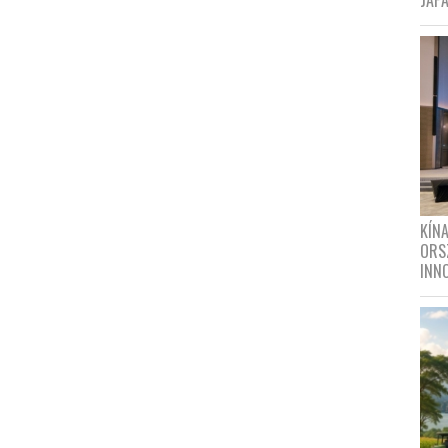
JAPÁ
KÍN
ORS
INN