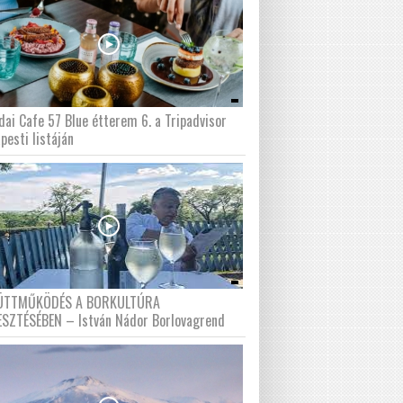
dai Cafe 57 Blue étterem 6. a Tripadvisor
pesti listáján
ÜTTMŰKÖDÉS A BORKULTÚRA
ESZTÉSÉBEN – István Nádor Borlovagrend