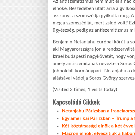
Az antiszemitizmus nem múlt el a nácik
elnöke. Beszédében utalt arra a gyilkos
asszonyt a szomszédja gyilkolta meg. A g
meg a szomszédját, mert zsidó volt? Ez
ügyészség, pedig az antiszemitizmus m
Benjamin Netanjahu európai körútja sor
aki Magyarországra jön a rendszerváltá
Izrael budapesti nagykövetét, hogy von
amely antiszemitának nevezte a Soros G
jobboldali kormánypárt. Netanjahu a d
aláásával vádolja Soros György szerveze
(Visited 3 times, 1 visits today)
Kapcsolódó Cikkek
Netanjahu Párizsban a franciaorsz
Egy amerikai Párizsban – Trump a f
Két köztársasági elnök a két évvel
Macron elnök: elveszítjük a hábor