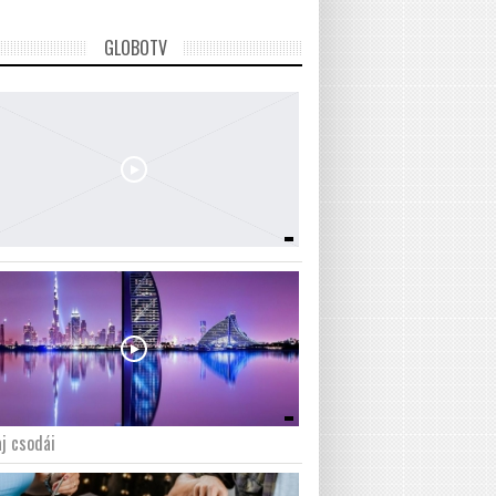
GLOBOTV
j csodái