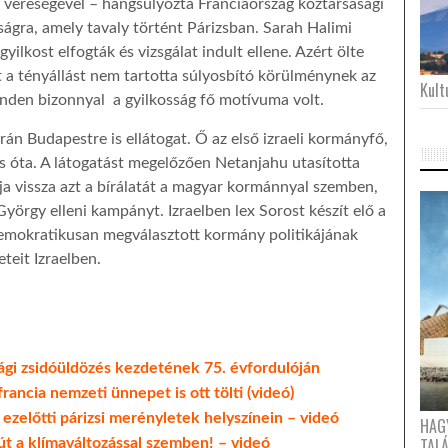
 vereségével – hangsúlyozta Franciaország köztársasági
ságra, amely tavaly történt Párizsban. Sarah Halimi
yilkost elfogták és vizsgálat indult ellene. Azért ölte
t a tényállást nem tartotta súlyosbító körülménynek az
Kultu
inden bizonnyal
a gyilkosság fő motívuma volt.
án Budapestre is ellátogat. Ő az első izraeli kormányfő,
s óta. A látogatást megelőzően Netanjahu utasította
ja vissza azt a bírálatát a magyar kormánnyal szemben,
yörgy elleni kampányt. Izraelben lex Sorost készít elő a
emokratikusan megválasztott kormány politikájának
teit Izraelben.
ági zsidóüldözés kezdetének 75. évfordulóján
rancia nemzeti ünnepet is ott tölti (videó)
 ezelőtti párizsi merényletek helyszínein – videó
HAG
TAL
út a klímaváltozással szemben! – videó