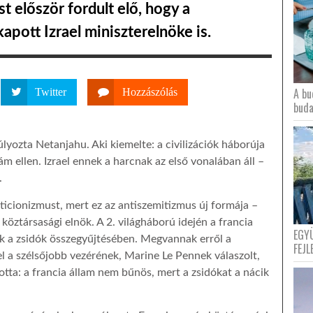
 először fordult elő, hogy a
ott Izrael miniszterelnöke is.
A bu
Twitter
Hozzászólás
buda
yozta Netanjahu. Aki kiemelte: a civilizációk háborúja
zlám ellen. Izrael ennek a harcnak az első vonalában áll –
.
ticionizmust, mert ez az antiszemitizmus új formája –
ztársasági elnök. A 2. világháború idején a francia
EGY
 a zsidók összegyűjtésében. Megvannak erről a
FEJL
a szélsőjobb vezérének, Marine Le Pennek válaszolt,
totta: a francia állam nem bűnös, mert a zsidókat a nácik