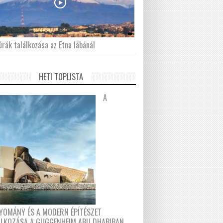
́rák találkozása az Etna lábánál
HETI TOPLISTA
A
YOMÁNY ÉS A MODERN ÉPÍTÉSZET
ÁLKOZÁSA A GUGGENHEIM ABU DHABIBAN