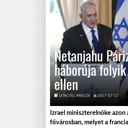
Netanjahu Páriz
háborúja folyik
ellen
LENGYEL MIKLÓS
2017-07-17
Izrael miniszterelnöke azon
fővárosban, melyet a franci