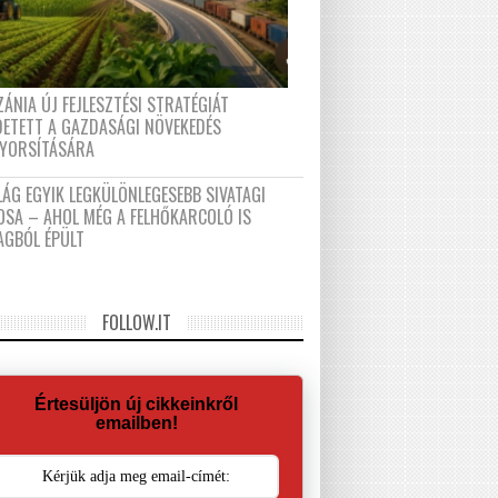
ÁNIA ÚJ FEJLESZTÉSI STRATÉGIÁT
DETETT A GAZDASÁGI NÖVEKEDÉS
GYORSÍTÁSÁRA
LÁG EGYIK LEGKÜLÖNLEGESEBB SIVATAGI
OSA – AHOL MÉG A FELHŐKARCOLÓ IS
AGBÓL ÉPÜLT
FOLLOW.IT
Értesüljön új cikkeinkről
emailben!