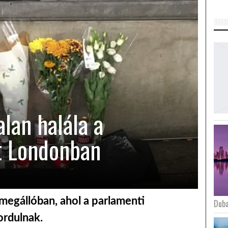
lan halála a
t Londonban
egállóban, ahol a parlamenti
Duba
ordulnak.