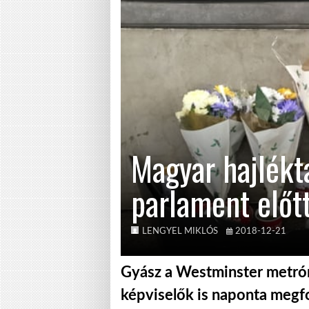
Magyar hajlékta
parlament előt
LENGYEL MIKLÓS
2018-12-21
Gyász a Westminster metróm
képviselők is naponta megf