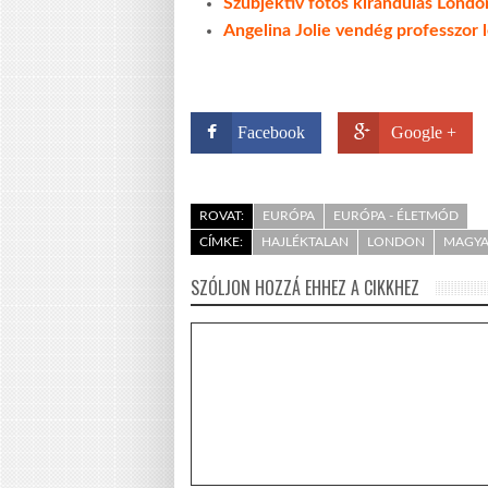
Szubjektív fotós kirándulás Lond
Angelina Jolie vendég professzor
Facebook
Google +
ROVAT:
EURÓPA
EURÓPA - ÉLETMÓD
CÍMKE:
HAJLÉKTALAN
LONDON
MAGY
SZÓLJON HOZZÁ EHHEZ A CIKKHEZ