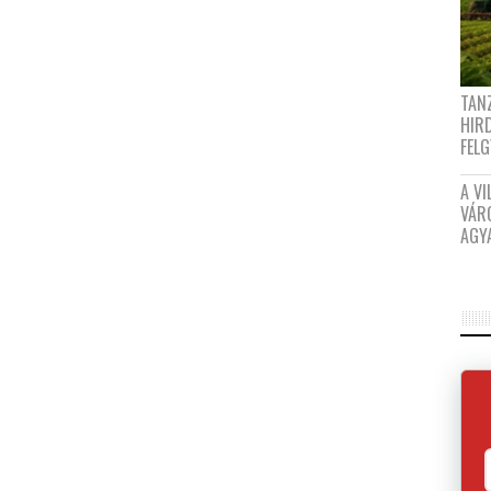
TANZ
HIR
FEL
A VI
VÁR
AGY