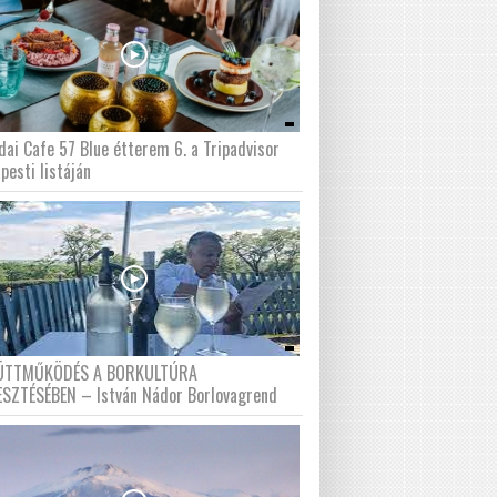
dai Cafe 57 Blue étterem 6. a Tripadvisor
pesti listáján
ÜTTMŰKÖDÉS A BORKULTÚRA
ESZTÉSÉBEN – István Nádor Borlovagrend