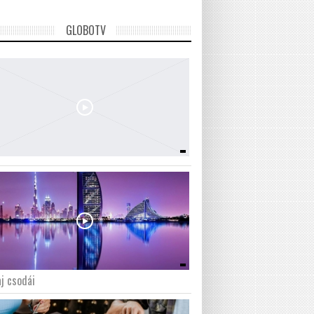
GLOBOTV
j csodái