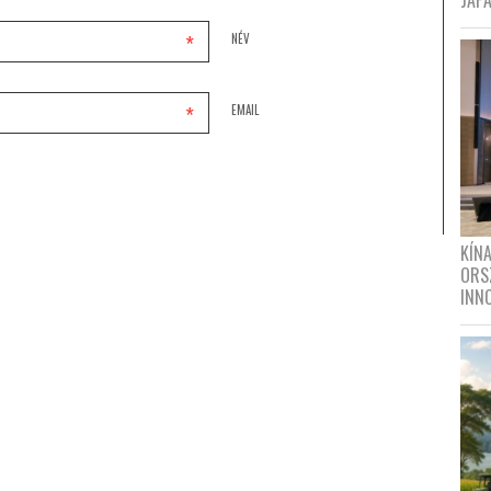
JAPÁ
*
NÉV
*
EMAIL
KÍN
ORS
INN