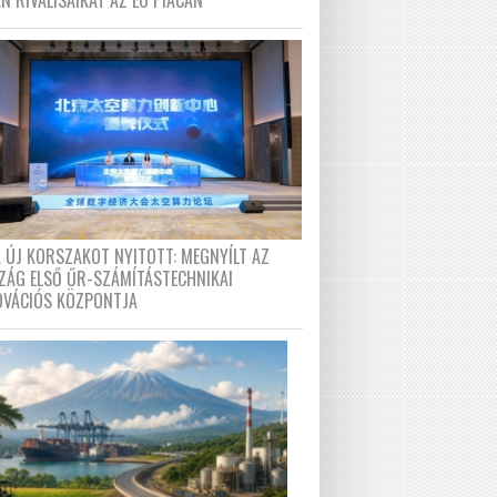
N RIVÁLISAIKAT AZ EU PIACÁN
A ÚJ KORSZAKOT NYITOTT: MEGNYÍLT AZ
ZÁG ELSŐ ŰR-SZÁMÍTÁSTECHNIKAI
OVÁCIÓS KÖZPONTJA