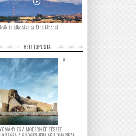
́rák találkozása az Etna lábánál
HETI TOPLISTA
A
YOMÁNY ÉS A MODERN ÉPÍTÉSZET
ÁLKOZÁSA A GUGGENHEIM ABU DHABIBAN