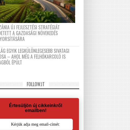
ÁNIA ÚJ FEJLESZTÉSI STRATÉGIÁT
DETETT A GAZDASÁGI NÖVEKEDÉS
GYORSÍTÁSÁRA
LÁG EGYIK LEGKÜLÖNLEGESEBB SIVATAGI
OSA – AHOL MÉG A FELHŐKARCOLÓ IS
AGBÓL ÉPÜLT
FOLLOW.IT
Értesüljön új cikkeinkről
emailben!