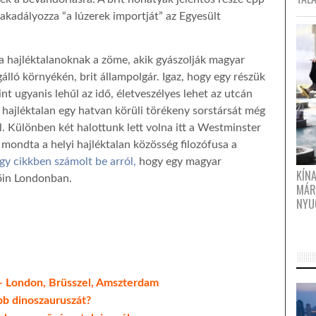
akadályozza “a lúzerek importját” az Egyesült
 a hajléktalanoknak a zöme, akik gyászolják magyar
lló környékén, brit állampolgár. Igaz, hogy egy részük
nt ugyanis lehűl az idő, életveszélyes lehet az utcán
 hajléktalan egy hatvan körüli törékeny sorstársát még
. Különben két halottunk lett volna itt a Westminster
ondta a helyi hajléktalan közösség filozófusa a
gy cikkben számolt be arról,
hogy egy magyar
KÍN
sőin Londonban.
MÁR
NYU
– London, Brüsszel, Amszterdam
b dinoszauruszát?