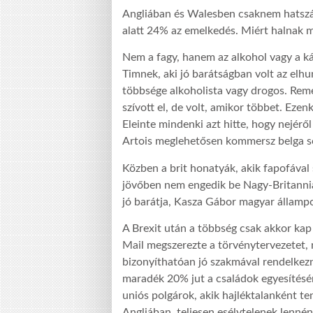
Angliában és Walesben csaknem hatszáz 
alatt 24% az emelkedés. Miért halnak me
Nem a fagy, hanem az alkohol vagy a ká
Timnek, aki jó barátságban volt az elhun
többsége alkoholista vagy drogos. Reme
szívott el, de volt, amikor többet. Eze
Eleinte mindenki azt hitte, hogy nejéről
Artois meglehetősen kommersz belga sö
Közben a brit honatyák, akik fapofával s
jövőben nem engedik be Nagy-Britanni
jó barátja, Kasza Gábor magyar állampo
A Brexit után a többség csak akkor kap
Mail megszerezte a törvénytervezetet,
bizonyíthatóan jó szakmával rendelkezn
maradék 20% jut a családok egyesítés
uniós polgárok, akik hajléktalanként 
Angliában, teljesen esélytelenek lennén