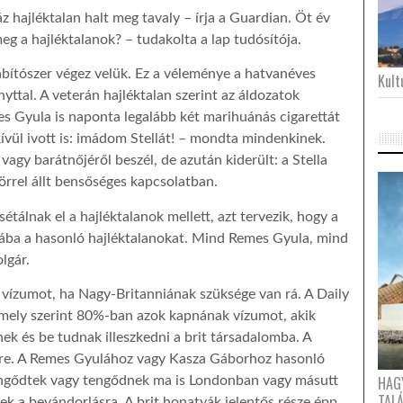
hajléktalan halt meg tavaly – írja a Guardian. Öt év
g a hajléktalanok? – tudakolta a lap tudósítója.
bítószer végez velük. Ez a véleménye a hatvanéves
Kultu
yttal. A veterán hajléktalan szerint az áldozatok
s Gyula is naponta legalább két marihuánás cigarettát
nkívül ivott is: imádom Stellát! – mondta mindenkinek.
 vagy barátnőjéről beszél, de azután kiderült: a Stella
rrel állt bensőséges kapcsolatban.
étálnak el a hajléktalanok mellett, azt tervezik, hogy a
ába a hasonló hajléktalanokat. Mind Remes Gyula, mind
lgár.
 vízumot, ha Nagy-Britanniának szüksége van rá. A Daily
 mely szerint 80%-ban azok kapnának vízumot, akik
ek és be tudnak illeszkedni a brit társadalomba. A
ére. A Remes Gyulához vagy Kasza Gáborhoz hasonló
HAG
tengődtek vagy tengődnek ma is Londonban vagy másutt
TAL
ek a bevándorlásra. A brit honatyák jelentős része épp