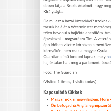
ebben látja a Brexit értelmét, hogy meg
Királyságba.
De mi lesz a hazai lúzerekkel? Azoknak
társuk halálát a Westminster metrómegá
télen bevonul a hajléktalanszállóra. Ami
éjszakázni – magyarázza Tim. A veterán
épp időben vitette kórházba a mentővel
környékén, nem csak a magyar Gyula – m
Guardian című londoni lapnak, mely
na
hajléktalan halt meg a parlament lépc
Fotó: The Guardian
(Visited 1 times, 1 visits today)
Kapcsolódó Cikkek
Magyar nők a nagyvilágban: Nóra 
Ön befogadná Anglia legnépszerűb