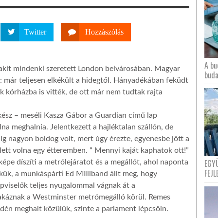
Twitter
Hozzászólás
A bu
 akit mindenki szeretett London belvárosában. Magyar
buda
á: már teljesen elkékült a hidegtől. Hányadékában feküdt
k kórházba is vitték, de ott már nem tudtak rajta
ész – meséli Kasza Gábor a Guardian című lap
lna meghalnia. Jelentkezett a hajléktalan szállón, de
ig nagyon boldog volt, mert úgy érezte, egyenesbe jött a
lett volna egy étteremben. “ Mennyi kaját kaphatok ott!”
EGY
épe díszíti a metrólejáratot és a megállót, ahol naponta
FEJL
ikük, a munkáspárti Ed Milliband állt meg, hogy
pviselők teljes nyugalommal vágnak át a
zakáznak a Westminster metrómegálló körül. Remes
idén meghalt közülük, szinte a parlament lépcsőin.