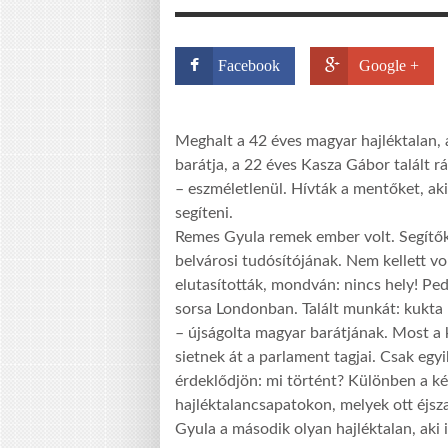
Facebook
Google +
Meghalt a 42 éves magyar hajléktalan,
barátja, a 22 éves Kasza Gábor talált r
– eszméletlenül. Hívták a mentőket, aki
segíteni.
Remes Gyula remek ember volt. Segítők
belvárosi tudósítójának. Nem kellett vo
elutasították, mondván: nincs hely! Ped
sorsa Londonban. Talált munkát: kukta 
– újságolta magyar barátjának. Most a k
sietnek át a parlament tagjai. Csak egy
érdeklődjön: mi történt? Különben a ké
hajléktalancsapatokon, melyek ott éjs
Gyula a második olyan hajléktalan, aki 