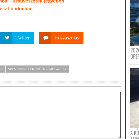
onba – a művészetek jegyében
 lesz Londonban
Twitter
Hozzászólás
202
OPE
AR
WESTMINSTER METRÓMEGÁLLÓ
A K