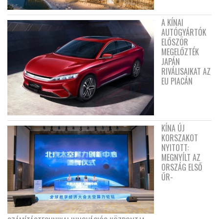
A KÍNAI
AUTÓGYÁRTÓK
ELŐSZÖR
MEGELŐZTÉK
JAPÁN
RIVÁLISAIKAT AZ
EU PIACÁN
KÍNA ÚJ
KORSZAKOT
NYITOTT:
MEGNYÍLT AZ
ORSZÁG ELSŐ
ŰR-