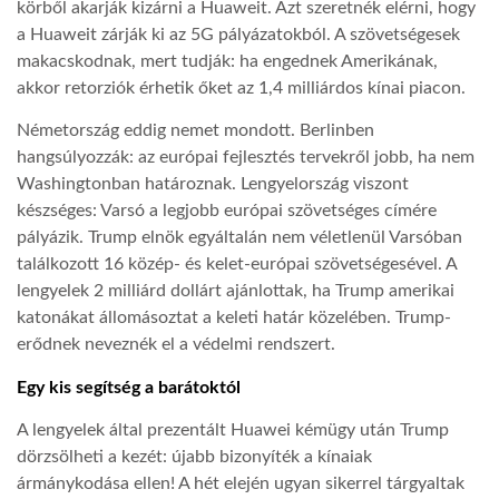
körből akarják kizárni a Huaweit. Azt szeretnék elérni, hogy
a Huaweit zárják ki az 5G pályázatokból. A szövetségesek
makacskodnak, mert tudják: ha engednek Amerikának,
akkor retorziók érhetik őket az 1,4 milliárdos kínai piacon.
Németország eddig nemet mondott. Berlinben
hangsúlyozzák: az európai fejlesztés tervekről jobb, ha nem
Washingtonban határoznak. Lengyelország viszont
készséges: Varsó a legjobb európai szövetséges címére
pályázik. Trump elnök egyáltalán nem véletlenül Varsóban
találkozott 16 közép- és kelet-európai szövetségesével. A
lengyelek 2 milliárd dollárt ajánlottak, ha Trump amerikai
katonákat állomásoztat a keleti határ közelében. Trump-
erődnek neveznék el a védelmi rendszert.
Egy kis segítség a barátoktól
A lengyelek által prezentált Huawei kémügy után Trump
dörzsölheti a kezét: újabb bizonyíték a kínaiak
ármánykodása ellen! A hét elején ugyan sikerrel tárgyaltak