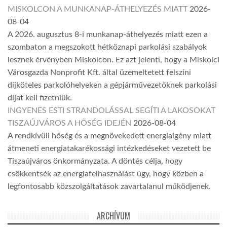
MISKOLCON A MUNKANAP-ÁTHELYEZÉS MIATT
2026-
08-04
A 2026. augusztus 8-i munkanap-áthelyezés miatt ezen a
szombaton a megszokott hétköznapi parkolási szabályok
lesznek érvényben Miskolcon. Ez azt jelenti, hogy a Miskolci
Városgazda Nonprofit Kft. által üzemeltetett felszíni
díjköteles parkolóhelyeken a gépjárművezetőknek parkolási
díjat kell fizetniük.
INGYENES ESTI STRANDOLÁSSAL SEGÍTI A LAKOSOKAT
TISZAÚJVÁROS A HŐSÉG IDEJÉN
2026-08-04
A rendkívüli hőség és a megnövekedett energiaigény miatt
átmeneti energiatakarékossági intézkedéseket vezetett be
Tiszaújváros önkormányzata. A döntés célja, hogy
csökkentsék az energiafelhasználást úgy, hogy közben a
legfontosabb közszolgáltatások zavartalanul működjenek.
ARCHÍVUM