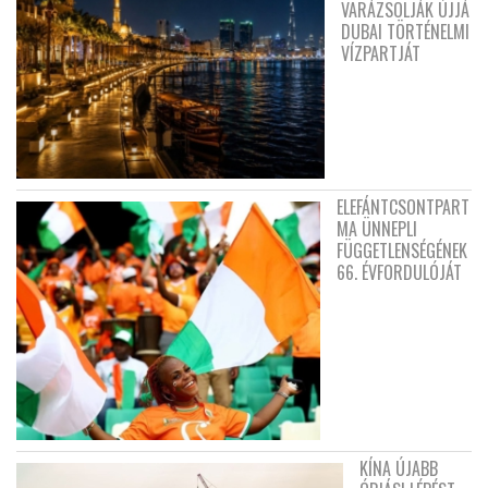
VARÁZSOLJÁK ÚJJÁ
DUBAI TÖRTÉNELMI
VÍZPARTJÁT
ELEFÁNTCSONTPART
MA ÜNNEPLI
FÜGGETLENSÉGÉNEK
66. ÉVFORDULÓJÁT
KÍNA ÚJABB