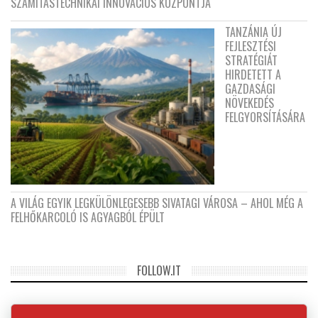
SZÁMÍTÁSTECHNIKAI INNOVÁCIÓS KÖZPONTJA
TANZÁNIA ÚJ
FEJLESZTÉSI
STRATÉGIÁT
HIRDETETT A
GAZDASÁGI
NÖVEKEDÉS
FELGYORSÍTÁSÁRA
A VILÁG EGYIK LEGKÜLÖNLEGESEBB SIVATAGI VÁROSA – AHOL MÉG A
FELHŐKARCOLÓ IS AGYAGBÓL ÉPÜLT
FOLLOW.IT