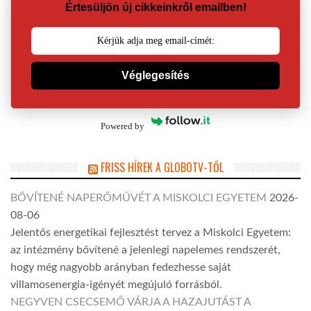
Értesüljön új cikkeinkről emailben!
Véglegesítés
Powered by
FRISS HÍREK A GLOBOTV-TŐL
BŐVÍTENÉ NAPERŐMŰVÉT A MISKOLCI EGYETEM
2026-
08-06
Jelentős energetikai fejlesztést tervez a Miskolci Egyetem:
az intézmény bővítené a jelenlegi napelemes rendszerét,
hogy még nagyobb arányban fedezhesse saját
villamosenergia-igényét megújuló forrásból.
NEGYVEN CSECSEMŐ VÁRJA A HAZAJUTÁST A