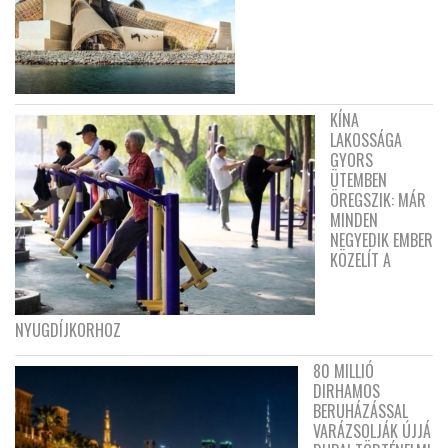
KÍNA
LAKOSSÁGA
GYORS
ÜTEMBEN
ÖREGSZIK: MÁR
MINDEN
NEGYEDIK EMBER
KÖZELÍT A
NYUGDÍJKORHOZ
80 MILLIÓ
DIRHAMOS
BERUHÁZÁSSAL
VARÁZSOLJÁK ÚJJÁ