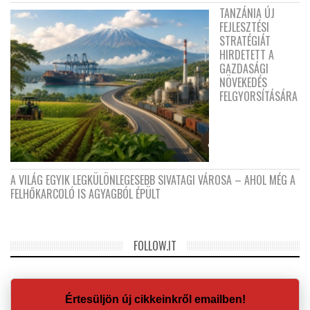
TANZÁNIA ÚJ
FEJLESZTÉSI
STRATÉGIÁT
HIRDETETT A
GAZDASÁGI
NÖVEKEDÉS
FELGYORSÍTÁSÁRA
A VILÁG EGYIK LEGKÜLÖNLEGESEBB SIVATAGI VÁROSA – AHOL MÉG A
FELHŐKARCOLÓ IS AGYAGBÓL ÉPÜLT
FOLLOW.IT
Értesüljön új cikkeinkről emailben!