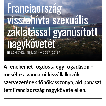
Franciaország
KÖZEL-KELET
visszahívta szexuális
zaklatással gyanúsított
AUSZTRÁLIA
nagykövetét
A VILÁG ITTHON
LENGYEL MIKLÓS
2019-02-19
MÉDIA
A fenekemet fogdosta egy fogadáson –
mesélte a vanuatui kisvállalkozók
szervezetének főnökasszonya, aki panaszt
GLOBOTV BP
tett Franciaország nagykövete ellen.
HÍR3D