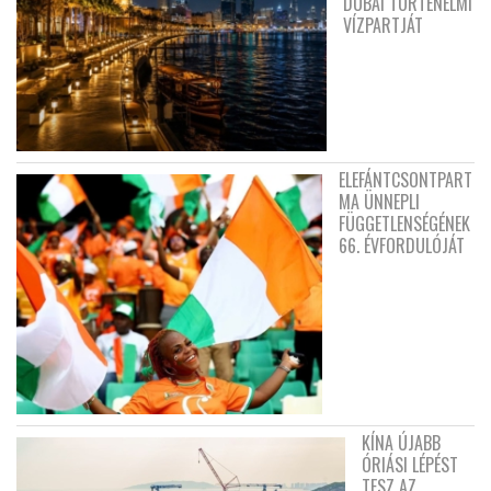
DUBAI TÖRTÉNELMI
VÍZPARTJÁT
ELEFÁNTCSONTPART
MA ÜNNEPLI
FÜGGETLENSÉGÉNEK
66. ÉVFORDULÓJÁT
KÍNA ÚJABB
ÓRIÁSI LÉPÉST
TESZ AZ