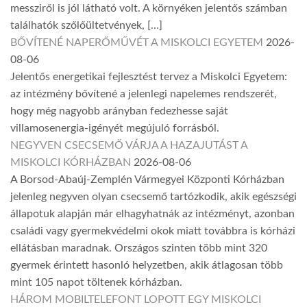
messziről is jól látható volt. A környéken jelentős számban
találhatók szőlőültetvények, […]
BŐVÍTENÉ NAPERŐMŰVÉT A MISKOLCI EGYETEM
2026-
08-06
Jelentős energetikai fejlesztést tervez a Miskolci Egyetem:
az intézmény bővítené a jelenlegi napelemes rendszerét,
hogy még nagyobb arányban fedezhesse saját
villamosenergia-igényét megújuló forrásból.
NEGYVEN CSECSEMŐ VÁRJA A HAZAJUTÁST A
MISKOLCI KÓRHÁZBAN
2026-08-06
A Borsod-Abaúj-Zemplén Vármegyei Központi Kórházban
jelenleg negyven olyan csecsemő tartózkodik, akik egészségi
állapotuk alapján már elhagyhatnák az intézményt, azonban
családi vagy gyermekvédelmi okok miatt továbbra is kórházi
ellátásban maradnak. Országos szinten több mint 320
gyermek érintett hasonló helyzetben, akik átlagosan több
mint 105 napot töltenek kórházban.
HÁROM MOBILTELEFONT LOPOTT EGY MISKOLCI