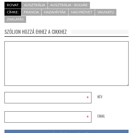
ROVAT:
AUSZTRÁLIA
AUSZTRÁLIA - BULVÁR
CÍMKE:
FRANCIA
HAZAHÍVTÁK
NAGYKÖVET
VAUNATU
ZAKLATÁS
SZÓLJON HOZZÁ EHHEZ A CIKKHEZ
*
NÉV
*
EMAIL