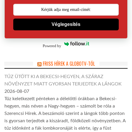
Véglegesítés
Powered by
FRISS HÍREK A GLOBOTV-TŐL
TŰZ ÜTÖTT KI A BEKECSI-HEGYEN, A SZÁRAZ
NÖVÉNYZET MIATT GYORSAN TERJEDTEK A LÁNGOK
2026-08-07
Tűz keletkezett pénteken a délelőtti órákban a Bekecsi-
hegyen, más néven a Nagy-hegyen – számolt be róla a
Szerencsi Hírek. A beszámoló szerint a lángok több ponton
is gyorsan terjedtek a kiszáradt, földközeli növényzetben. A
tűz időnként a fák lombkoronáját is elérte, így a füst