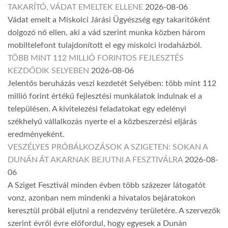
TAKARÍTÓ, VÁDAT EMELTEK ELLENE
2026-08-06
Vádat emelt a Miskolci Járási Ügyészség egy takarítóként
dolgozó nő ellen, aki a vád szerint munka közben három
mobiltelefont tulajdonított el egy miskolci irodaházból.
TÖBB MINT 112 MILLIÓ FORINTOS FEJLESZTÉS
KEZDŐDIK SELYEBEN
2026-08-06
Jelentős beruházás veszi kezdetét Selyében: több mint 112
millió forint értékű fejlesztési munkálatok indulnak el a
településen. A kivitelezési feladatokat egy edelényi
székhelyű vállalkozás nyerte el a közbeszerzési eljárás
eredményeként.
VESZÉLYES PRÓBÁLKOZÁSOK A SZIGETEN: SOKAN A
DUNÁN ÁT AKARNAK BEJUTNI A FESZTIVÁLRA
2026-08-
06
A Sziget Fesztivál minden évben több százezer látogatót
vonz, azonban nem mindenki a hivatalos bejáratokon
keresztül próbál eljutni a rendezvény területére. A szervezők
szerint évről évre előfordul, hogy egyesek a Dunán