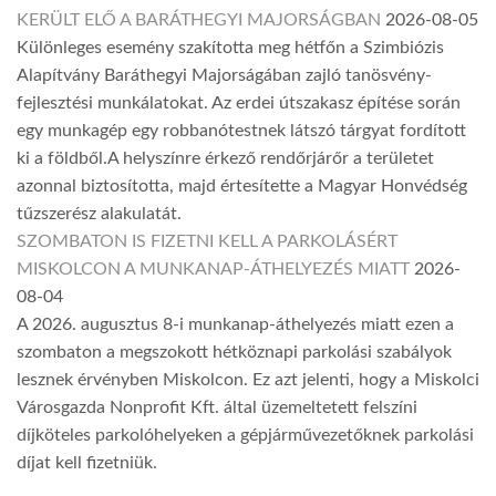
KERÜLT ELŐ A BARÁTHEGYI MAJORSÁGBAN
2026-08-05
Különleges esemény szakította meg hétfőn a Szimbiózis
Alapítvány Baráthegyi Majorságában zajló tanösvény-
fejlesztési munkálatokat. Az erdei útszakasz építése során
egy munkagép egy robbanótestnek látszó tárgyat fordított
ki a földből.A helyszínre érkező rendőrjárőr a területet
azonnal biztosította, majd értesítette a Magyar Honvédség
tűzszerész alakulatát.
SZOMBATON IS FIZETNI KELL A PARKOLÁSÉRT
MISKOLCON A MUNKANAP-ÁTHELYEZÉS MIATT
2026-
08-04
A 2026. augusztus 8-i munkanap-áthelyezés miatt ezen a
szombaton a megszokott hétköznapi parkolási szabályok
lesznek érvényben Miskolcon. Ez azt jelenti, hogy a Miskolci
Városgazda Nonprofit Kft. által üzemeltetett felszíni
díjköteles parkolóhelyeken a gépjárművezetőknek parkolási
díjat kell fizetniük.