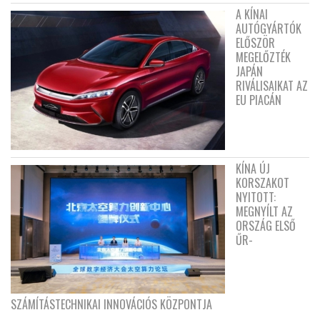
A KÍNAI
AUTÓGYÁRTÓK
ELŐSZÖR
MEGELŐZTÉK
JAPÁN
RIVÁLISAIKAT AZ
EU PIACÁN
KÍNA ÚJ
KORSZAKOT
NYITOTT:
MEGNYÍLT AZ
ORSZÁG ELSŐ
ŰR-
SZÁMÍTÁSTECHNIKAI INNOVÁCIÓS KÖZPONTJA