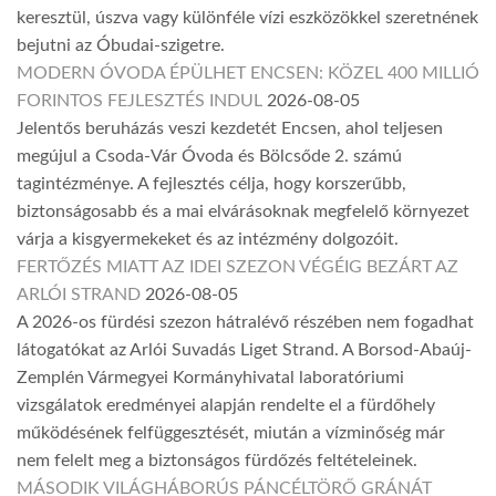
keresztül, úszva vagy különféle vízi eszközökkel szeretnének
bejutni az Óbudai-szigetre.
MODERN ÓVODA ÉPÜLHET ENCSEN: KÖZEL 400 MILLIÓ
FORINTOS FEJLESZTÉS INDUL
2026-08-05
Jelentős beruházás veszi kezdetét Encsen, ahol teljesen
megújul a Csoda-Vár Óvoda és Bölcsőde 2. számú
tagintézménye. A fejlesztés célja, hogy korszerűbb,
biztonságosabb és a mai elvárásoknak megfelelő környezet
várja a kisgyermekeket és az intézmény dolgozóit.
FERTŐZÉS MIATT AZ IDEI SZEZON VÉGÉIG BEZÁRT AZ
ARLÓI STRAND
2026-08-05
A 2026-os fürdési szezon hátralévő részében nem fogadhat
látogatókat az Arlói Suvadás Liget Strand. A Borsod-Abaúj-
Zemplén Vármegyei Kormányhivatal laboratóriumi
vizsgálatok eredményei alapján rendelte el a fürdőhely
működésének felfüggesztését, miután a vízminőség már
nem felelt meg a biztonságos fürdőzés feltételeinek.
MÁSODIK VILÁGHÁBORÚS PÁNCÉLTÖRŐ GRÁNÁT