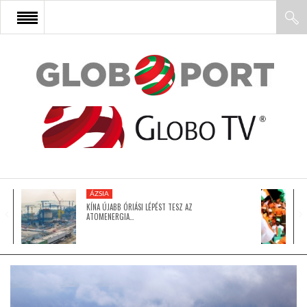
FŐOLDAL
AFRIKA
EURÓPA
ÁZSIA
ÁZSIA
KÍNA ÚJABB ÓRIÁSI LÉPÉST TESZ AZ
ATOMENERGIA…
ÉSZAK-AMERIKA
LATIN-AMERIKA