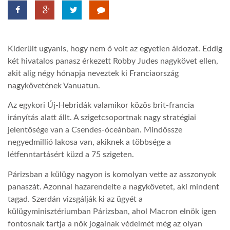
TROPICALMAGAZIN
Kiderült ugyanis, hogy nem ő volt az egyetlen áldozat. Eddig
GLOBOTV
két hivatalos panasz érkezett Robby Judes nagykövet ellen,
akit alig négy hónapja neveztek ki Franciaország
nagykövetének Vanuatun.
AFRIKA TUDÁSTÁR
Az egykori Új-Hebridák valamikor közös brit-francia
irányítás alatt állt. A szigetcsoportnak nagy stratégiai
A NAP SZÉPE
jelentősége van a Csendes-óceánban. Mindössze
negyedmillió lakosa van, akiknek a többsége a
LINKTR.EE
létfenntartásért küzd a 75 szigeten.
Párizsban a külügy nagyon is komolyan vette az asszonyok
GLOBOZSARU
panaszát. Azonnal hazarendelte a nagykövetet, aki mindent
tagad. Szerdán vizsgálják ki az ügyét a
külügyminisztériumban Párizsban, ahol Macron elnök igen
DOBRAVERO.HU
fontosnak tartja a nők jogainak védelmét még az olyan