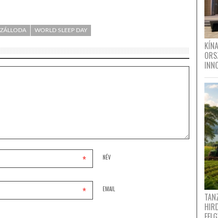
SZÁLLODA
WORLD SLEEP DAY
KÍN
ORS
INN
*
NÉV
*
EMAIL
TANZ
HIR
FEL