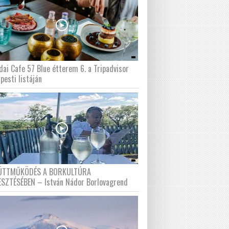
dai Cafe 57 Blue étterem 6. a Tripadvisor
pesti listáján
ÜTTMŰKÖDÉS A BORKULTÚRA
ESZTÉSÉBEN – István Nádor Borlovagrend