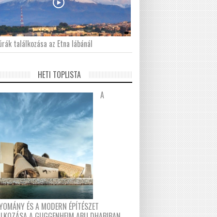
́rák találkozása az Etna lábánál
HETI TOPLISTA
A
YOMÁNY ÉS A MODERN ÉPÍTÉSZET
ÁLKOZÁSA A GUGGENHEIM ABU DHABIBAN