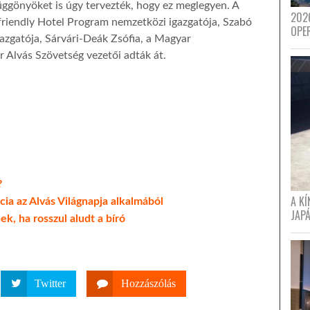
függönyöket is úgy tervezték, hogy ez meglegyen. A
202
pfriendly Hotel Program nemzetközi igazgatója, Szabó
OPE
gazgatója, Sárvári-Deák Zsófia, a Magyar
r Alvás Szövetség vezetői adták át.
?
A K
cia az Alvás Világnapja alkalmából
JAPÁ
ek, ha rosszul aludt a bíró
Twitter
Hozzászólás