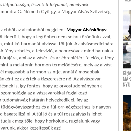
s létfontosságú, összetett folyamat, amelynek
 mondta G. Németh György, a Magyar Alvás Szövetség
z ebből az alkalomból megjelent
Magyar Alváskönyv
ől kiderült, hogy a legtöbben nem sokat törődünk azzal,
b, mint kétharmadát alvással töltjük. Az alvásmedicinára
! A fényterhelés, a televízió, a neoncsövek mind hatnak a
 órájára, ami az alvásért és az ébrenlétért felelős, a fény
lamint a melatonin hormon termelődésére, mely az alvást
KÍN
inél magasabb a hormon szintje, annál álmosabbak
MÁR
nként ez az érték a tízszeresére nő. Az alvászavar
NYU
désnek is, így fontos, hogy az orvostudományban a
A szomnológia az alvászavarokkal foglalkozó
 tudományág határán helyezkedik el, így az
a tüdőgyógyászathoz és a fül-orr-gégészethez is nagyon
agatellizálni! A túl jó és a túl rossz alvás is lehet
 tudjuk meg tőle, hogy horkolunk, rugdalunk vagy
varunk, akkor kezeltessük azt!