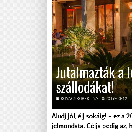
Jutalmazták a l
szállodákat!
KOVÁCS ROBERTINA
2019-03-12
Aludj jól, élj sokáig! – ez a
jelmondata. Célja pedig az, h