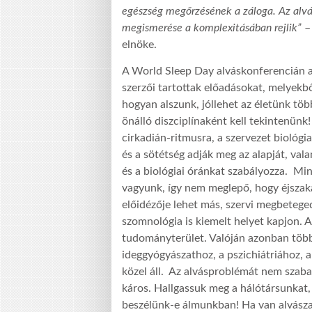
egészség megőrzésének a záloga. Az alvá
megismerése a komplexitásában rejlik”
–
elnöke.
A World Sleep Day alváskonferencián a
szerzői tartottak előadásokat, melyekb
hogyan alszunk, jóllehet az életünk töb
önálló diszciplínaként kell tekintenünk
cirkadián-ritmusra, a szervezet biológiai
és a sötétség adják meg az alapját, va
és a biológiai óránkat szabályozza. M
vagyunk, így nem meglepő, hogy éjszaká
előidézője lehet más, szervi megbetege
szomnológia is kiemelt helyet kapjon. 
tudományterület. Valóján azonban több
ideggyógyászathoz, a pszichiátriához, 
közel áll. Az alvásproblémát nem szabad b
káros. Hallgassuk meg a hálótársunkat,
beszélünk-e álmunkban! Ha van alvásza