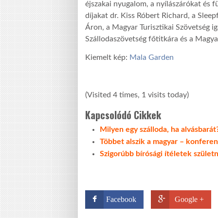
éjszakai nyugalom, a nyílászárókat és 
díjakat dr. Kiss Róbert Richard, a Slee
Áron, a Magyar Turisztikai Szövetség i
Szállodaszövetség főtitkára és a Magya
Kiemelt kép:
Mala Garden
(Visited 4 times, 1 visits today)
Kapcsolódó Cikkek
Milyen egy szálloda, ha alvásbarát
Többet alszik a magyar – konferen
Szigorúbb bírósági ítéletek születn
Facebook
Google +