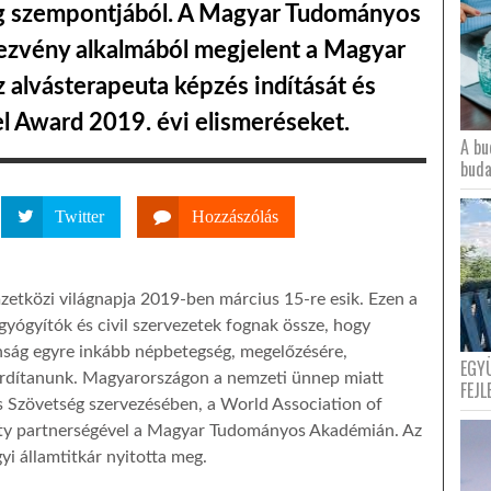
ég szempontjából. A Magyar Tudományos
ezvény alkalmából megjelent a Magyar
z alvásterapeuta képzés indítását és
el Award 2019. évi elismeréseket.
A bu
buda
Twitter
Hozzászólás
zetközi világnapja 2019-ben március 15-re esik. Ezen a
yógyítók és civil szervezetek fognak össze, hogy
anság egyre inkább népbetegség, megelőzésére,
EGY
fordítanunk. Magyarországon a nemzeti ünnep miatt
FEJL
s Szövetség szervezésében, a World Association of
ety partnerségével a Magyar Tudományos Akadémián. Az
i államtitkár nyitotta meg.