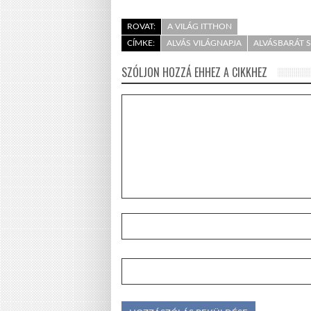
ROVAT:
A VILÁG ITTHON
CÍMKE:
ALVÁS VILÁGNAPJA
ALVÁSBARÁT 
SZÓLJON HOZZÁ EHHEZ A CIKKHEZ