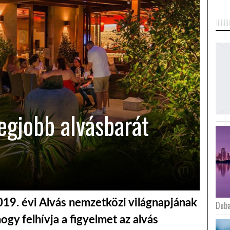
egjobb alvásbarát
 2019. évi Alvás nemzetközi világnapjának
Duba
ogy felhívja a figyelmet az alvás