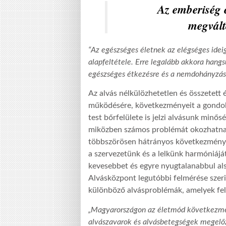
Az emberiség 
megvált
“Az egészséges életnek az elégséges ideig
alapfeltétele. Erre legalább akkora hang
egészséges étkezésre és a nemdohányzás
Az alvás nélkülözhetetlen és összetett 
működésére, következményeit a gondol
test bőrfelülete is jelzi alvásunk minős
miközben számos problémát okozhatnak
többszörösen hátrányos következményekk
a szervezetünk és a lelkünk harmóniájá
kevesebbet és egyre nyugtalanabbul als
Alvásközpont legutóbbi felmérése szeri
különböző alvásproblémák, amelyek feli
„Magyarországon az életmód következmén
alvászavarok és alvásbetegségek megelő