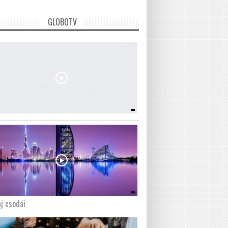
GLOBOTV
j csodái