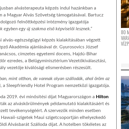
jusban alvásterapeuta képzés indul hazánkban a
 a Magyar Alvás Szövetség támogatásával. Bartucz
dolgozó felnőttképzési intézmény igazgatója
tók egyben egy új szakma első képviselői lesznek.”
80 
VAR
i alvás-egészségügyi képzés kialakításában végzett
VÍZ
pző Akadémia ajánlásával dr. Gyurosovics József
anácsos, címzetes egyetemi docens, Hajdú-Bihar
őr ezredes, a Belügyminisztérium Vezetőkiválasztási,
ly vezetője kiválósági elismerésben részesült.
an, mint otthon, de vannak olyan szállodák, ahol öröm az
, a Sleepfriendly Hotel Program nemzetközi igazgatója.
oda 2019. évi minősítési díjat Magyarországon a
Hilton
ták az alváskörülmények példamutató kialakításáért és
lezett tevékenységéért. A szervezők minden esetben
 a Hawaii-szigetek Maui szigetcsoportján elhelyezkedő
öldi Alvásbarát Szálloda díjat. A hotelben tökéletes az