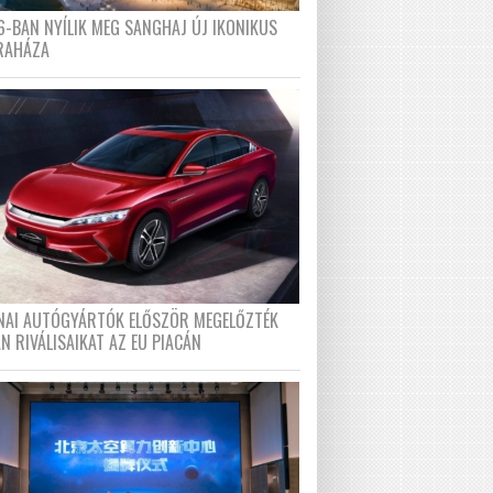
6-BAN NYÍLIK MEG SANGHAJ ÚJ IKONIKUS
RAHÁZA
ÍNAI AUTÓGYÁRTÓK ELŐSZÖR MEGELŐZTÉK
N RIVÁLISAIKAT AZ EU PIACÁN