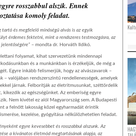
egyre rosszabbul alszik. Ennek
oztatása komoly feladat.
Kultu
 tartó és megfelelő minőségű alvás is az egyik
súlyt érdemes fektetni, mint a rendszeres testmozgásra, az
 jelentőségére”
– mondta dr. Horváth Ildikó.
élettani folyamat, kihat szervezetünk mindennapi
kodásunkban és a munkánkban is érzékeljük, de még a
égét. Egyre inkább felismerjük, hogy az alvászavarok –
 – valójában rendszerszintű rendellenességek, amelyek
el járnak. Felborítják az életritmusunkat, széttördelik
t, kikezdik az egészségünket. Az emberiség egyre
zik. Nem kivétel ez alól Magyarország sem. A Budapesti
nt a felnőtt lakosság közel egyharmadát érintik
smerése, kezelése, gyógyítása nélkülözhetetlen feladat.
yeként egyre kevesebbet és rosszabbul alszunk. Az
HAG
zése a kívánatos életmód megtartásának alapja, az
TAL