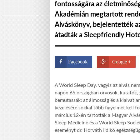
fontosságára az életminős
Akadémián megtartott rend
Alváskönyv, bejelentették a
átadták a Sleepfriendly Hot
Facebook
Google +
A World Sleep Day, vagyis az alvás nem
napon 65 országban orvosok, kutatók, g
bemutassák: az álmosság és a kialvatl
kezelésére sokkal több figyelmet kell 
március 12-én tartották a Magyar Alvá
Sleep Medicine és a World Sleep Soci
eseményt dr. Horváth Ildikó egészségügy