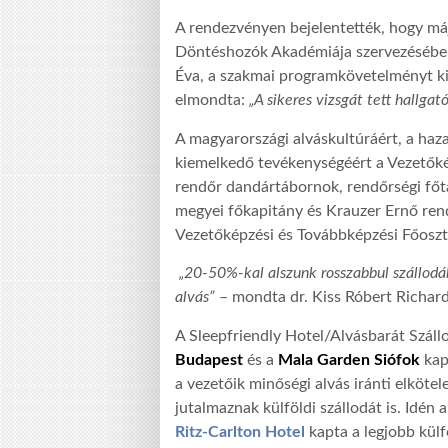
A rendezvényen bejelentették, hogy má
Döntéshozók Akadémiája szervezésében
Éva, a szakmai programkövetelményt ki
elmondta:
„A sikeres vizsgát tett hallga
A magyarországi alváskultúráért, a haza
kiemelkedő tevékenységéért a Vezetőké
rendőr dandártábornok, rendőrségi főt
megyei főkapitány és Krauzer Ernő rend
Vezetőképzési és Továbbképzési Főosztá
„20-50%-kal alszunk rosszabbul szállodáb
alvás”
– mondta dr. Kiss Róbert Richard
A Sleepfriendly Hotel/Alvásbarát Száll
Budapest
és a
Mala Garden Siófok
kap
a vezetőik minőségi alvás iránti elköte
jutalmaznak külföldi szállodát is. Idén
Ritz-Carlton Hotel
kapta a legjobb külf