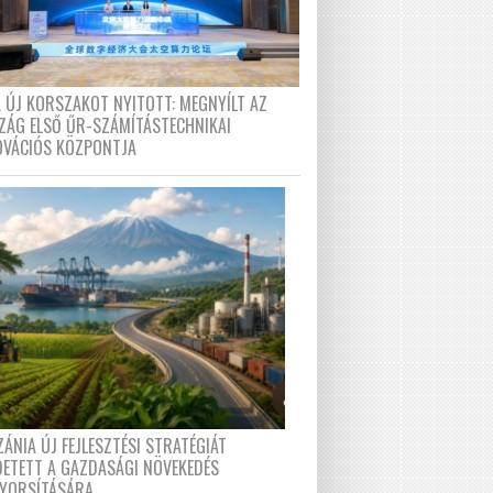
A ÚJ KORSZAKOT NYITOTT: MEGNYÍLT AZ
ZÁG ELSŐ ŰR-SZÁMÍTÁSTECHNIKAI
OVÁCIÓS KÖZPONTJA
ÁNIA ÚJ FEJLESZTÉSI STRATÉGIÁT
DETETT A GAZDASÁGI NÖVEKEDÉS
GYORSÍTÁSÁRA