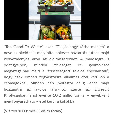
LATIMO.HU
GLOBOBOOK
“Too Good To Waste”, azaz “Túl jó, hogy kárba menjen” a
neve az akciónak, mely által sokezer háztartás juthat majd
kedvezményes áron az élelmiszerekhez. A minőségre is
odafigyelnek, minden zöldséget és gyümölcsöt
megvizsgálnak majd a “frissességért felelős specialisták”,
hogy csak emberi fogyasztásra alkalmas étel kerüljön a
csomagokba. Minden nap nyitástól délig lehet majd
hozzájutni az akciós árukhoz szerte az Egyesült
Királyságban, ahol évente 10.2 millió tonna – egyébként
még fogyasztható – étel kerül a kukákba.
(Visited 100 times, 1 visits today)