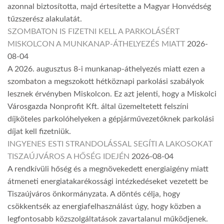
azonnal biztosította, majd értesítette a Magyar Honvédség
tűzszerész alakulatát.
SZOMBATON IS FIZETNI KELL A PARKOLÁSÉRT
MISKOLCON A MUNKANAP-ÁTHELYEZÉS MIATT
2026-
08-04
A 2026. augusztus 8-i munkanap-áthelyezés miatt ezen a
szombaton a megszokott hétköznapi parkolási szabályok
lesznek érvényben Miskolcon. Ez azt jelenti, hogy a Miskolci
Városgazda Nonprofit Kft. által üzemeltetett felszíni
díjköteles parkolóhelyeken a gépjárművezetőknek parkolási
díjat kell fizetniük.
INGYENES ESTI STRANDOLÁSSAL SEGÍTI A LAKOSOKAT
TISZAÚJVÁROS A HŐSÉG IDEJÉN
2026-08-04
A rendkívüli hőség és a megnövekedett energiaigény miatt
átmeneti energiatakarékossági intézkedéseket vezetett be
Tiszaújváros önkormányzata. A döntés célja, hogy
csökkentsék az energiafelhasználást úgy, hogy közben a
legfontosabb közszolgáltatások zavartalanul működjenek.