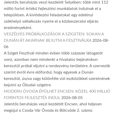
Jelentős beruházás veszi kezdetét Selyében: több mint 112
millió forint értékű fejlesztési munkálatok indulnak el a
településen. A kivitelezési feladatokat egy edelényi
székhelyű vállalkozás nyerte el a közbeszerzési eljárás
eredményeként.
VESZÉLYES PRÓBÁLKOZÁSOK A SZIGETEN: SOKAN A
DUNÁN ÁT AKARNAK BEJUTNI A FESZTIVÁLRA
2026-08-
06
A Sziget Fesztivál minden évben több százezer látogatót
vonz, azonban nem mindenki a hivatalos bejáratokon
keresztül próbál eljutni a rendezvény területére. A szervezők
szerint évről évre előfordul, hogy egyesek a Dunán
keresztül, úszva vagy különféle vízi eszközökkel szeretnének
bejutni az Óbudai-szigetre.
MODERN ÓVODA ÉPÜLHET ENCSEN: KÖZEL 400 MILLIÓ
FORINTOS FEJLESZTÉS INDUL
2026-08-05
Jelentős beruházás veszi kezdetét Encsen, ahol teljesen
megújul a Csoda-Vár Óvoda és Bölcsőde 2. számú