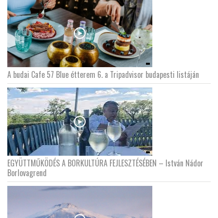
A budai Cafe 57 Blue étterem 6. a Tripadvisor budapesti listáján
EGYÜTTMŰKÖDÉS A BORKULTÚRA FEJLESZTÉSÉBEN – István Nádor
Borlovagrend