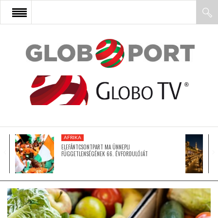
FŐOLDAL
AFRIKA
EURÓPA
AFRIKA
ÁZSIA
ELEFÁNTCSONTPART MA ÜNNEPLI
FÜGGETLENSÉGÉNEK 66. ÉVFORDULÓJÁT
ÉSZAK-AMERIKA
LATIN-AMERIKA