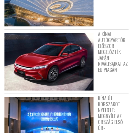
A KÍNAI
AUTÓGYÁRTÓK
ELŐSZÖR
MEGELŐZTÉK
JAPÁN
RIVÁLISAIKAT AZ
EU PIACÁN
KÍNA ÚJ
KORSZAKOT
NYITOTT:
MEGNYÍLT AZ
ORSZÁG ELSŐ
ŰR-