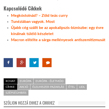
Kapcsolódó Cikkek
Megkóstolnád? – Zöld teás curry
Tunéziában vagyok. Most
Újabb cég szállt be az apokalipszis-bizniszbe: egy évre
kínálnak túlélő készletet
Macron elítélte a sárga mellényesek antiszemitizmusát
ROVAT:
EURÓPA
EURÓPA - ÉLETMÓD
CÍMKE:
AKCIÓ
ÉLELMISZER-PAZARLÁS
ÉTEL
LIDL
SZÉPSÉGHIBÁS
SZÓLJON HOZZÁ EHHEZ A CIKKHEZ