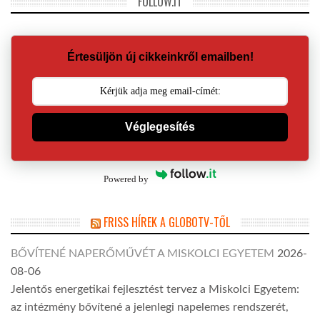
FOLLOW.IT
Értesüljön új cikkeinkről emailben!
Véglegesítés
Powered by
FRISS HÍREK A GLOBOTV-TŐL
BŐVÍTENÉ NAPERŐMŰVÉT A MISKOLCI EGYETEM
2026-
08-06
Jelentős energetikai fejlesztést tervez a Miskolci Egyetem:
az intézmény bővítené a jelenlegi napelemes rendszerét,