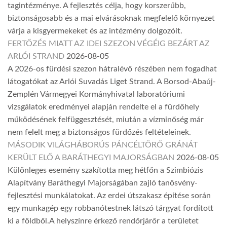
tagintézménye. A fejlesztés célja, hogy korszerűbb,
biztonságosabb és a mai elvárásoknak megfelelő környezet
várja a kisgyermekeket és az intézmény dolgozóit.
FERTŐZÉS MIATT AZ IDEI SZEZON VÉGÉIG BEZÁRT AZ
ARLÓI STRAND
2026-08-05
A 2026-os fürdési szezon hátralévő részében nem fogadhat
látogatókat az Arlói Suvadás Liget Strand. A Borsod-Abaúj-
Zemplén Vármegyei Kormányhivatal laboratóriumi
vizsgálatok eredményei alapján rendelte el a fürdőhely
működésének felfüggesztését, miután a vízminőség már
nem felelt meg a biztonságos fürdőzés feltételeinek.
MÁSODIK VILÁGHÁBORÚS PÁNCÉLTÖRŐ GRÁNÁT
KERÜLT ELŐ A BARÁTHEGYI MAJORSÁGBAN
2026-08-05
Különleges esemény szakította meg hétfőn a Szimbiózis
Alapítvány Baráthegyi Majorságában zajló tanösvény-
fejlesztési munkálatokat. Az erdei útszakasz építése során
egy munkagép egy robbanótestnek látszó tárgyat fordított
ki a földből.A helyszínre érkező rendőrjárőr a területet