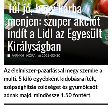
Túl jó, hogy kárba
KÖZEL-KELET
menjen: szuper akciót
indít a Lidl az Egyesült
AUSZTRÁLIA
Királyságban
A VILÁG ITTHON
FARMOSI NÓRA
2019-03-30
MÉDIA
Az élelmiszer-pazarlással megy szembe a
multi. 5 kiló egyébként kidobásra ítélt,
szépséghibás zöldséget és gyümölcsöt
GLOBOTV BP
adnak majd, mindössze 1.50 fontért.
HÍR3D