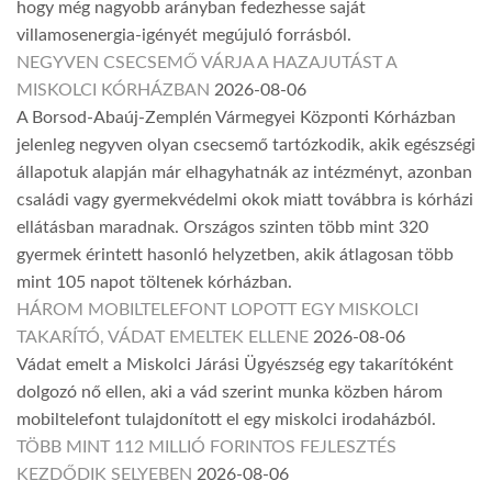
hogy még nagyobb arányban fedezhesse saját
villamosenergia-igényét megújuló forrásból.
NEGYVEN CSECSEMŐ VÁRJA A HAZAJUTÁST A
MISKOLCI KÓRHÁZBAN
2026-08-06
A Borsod-Abaúj-Zemplén Vármegyei Központi Kórházban
jelenleg negyven olyan csecsemő tartózkodik, akik egészségi
állapotuk alapján már elhagyhatnák az intézményt, azonban
családi vagy gyermekvédelmi okok miatt továbbra is kórházi
ellátásban maradnak. Országos szinten több mint 320
gyermek érintett hasonló helyzetben, akik átlagosan több
mint 105 napot töltenek kórházban.
HÁROM MOBILTELEFONT LOPOTT EGY MISKOLCI
TAKARÍTÓ, VÁDAT EMELTEK ELLENE
2026-08-06
Vádat emelt a Miskolci Járási Ügyészség egy takarítóként
dolgozó nő ellen, aki a vád szerint munka közben három
mobiltelefont tulajdonított el egy miskolci irodaházból.
TÖBB MINT 112 MILLIÓ FORINTOS FEJLESZTÉS
KEZDŐDIK SELYEBEN
2026-08-06