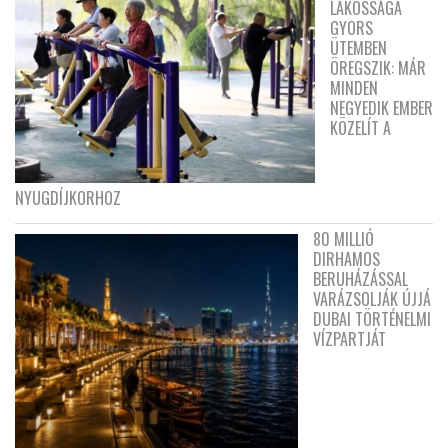
LAKOSSÁGA
GYORS
ÜTEMBEN
ÖREGSZIK: MÁR
MINDEN
NEGYEDIK EMBER
KÖZELÍT A
NYUGDÍJKORHOZ
80 MILLIÓ
DIRHAMOS
BERUHÁZÁSSAL
VARÁZSOLJÁK ÚJJÁ
DUBAI TÖRTÉNELMI
VÍZPARTJÁT