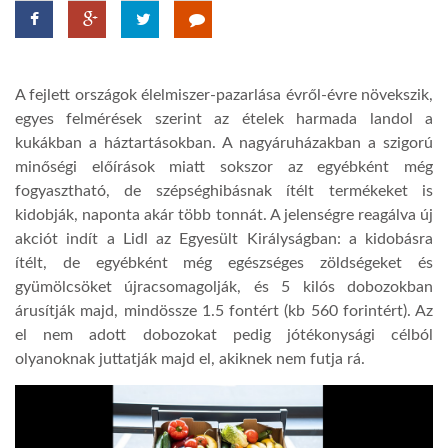
TROPICALMAGAZIN
A fejlett országok élelmiszer-pazarlása évről-évre növekszik,
GLOBOTV
egyes felmérések szerint az ételek harmada landol a
kukákban a háztartásokban. A nagyáruházakban a szigorú
minőségi előírások miatt sokszor az egyébként még
AFRIKA TUDÁSTÁR
fogyasztható, de szépséghibásnak ítélt termékeket is
kidobják, naponta akár több tonnát. A jelenségre reagálva új
A NAP SZÉPE
akciót indít a Lidl az Egyesült Királyságban: a kidobásra
ítélt, de egyébként még egészséges zöldségeket és
gyümölcsöket újracsomagolják, és 5 kilós dobozokban
LINKTR.EE
árusítják majd, mindössze 1.5 fontért (kb 560 forintért). Az
el nem adott dobozokat pedig jótékonysági célból
olyanoknak juttatják majd el, akiknek nem futja rá.
GLOBOZSARU
DOBRAVERO.HU