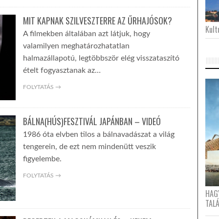
MIT KAPNAK SZILVESZTERRE AZ ŰRHAJÓSOK?
Kultu
A filmekben általában azt látjuk, hogy
valamilyen meghatározhatatlan
halmazállapotú, legtöbbször elég visszataszító
ételt fogyasztanak az…
FOLYTATÁS →
BÁLNA(HÚS)FESZTIVÁL JAPÁNBAN – VIDEÓ
1986 óta elvben tilos a bálnavadászat a világ
tengerein, de ezt nem mindenütt veszik
figyelembe.
FOLYTATÁS →
HAG
TAL