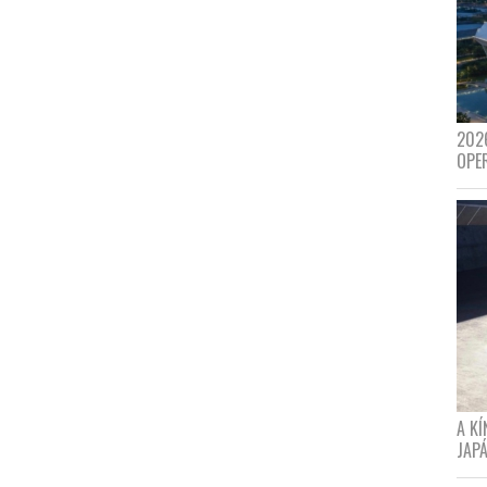
202
OPE
A K
JAPÁ