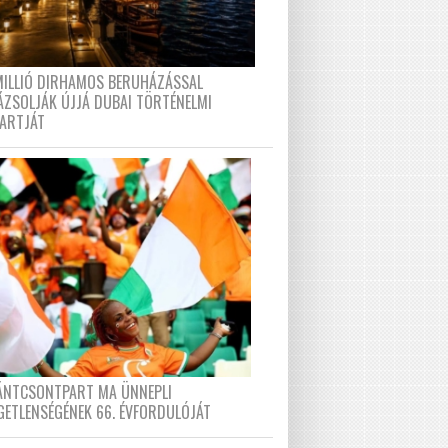
MILLIÓ DIRHAMOS BERUHÁZÁSSAL
ÁZSOLJÁK ÚJJÁ DUBAI TÖRTÉNELMI
PARTJÁT
FÁNTCSONTPART MA ÜNNEPLI
GETLENSÉGÉNEK 66. ÉVFORDULÓJÁT