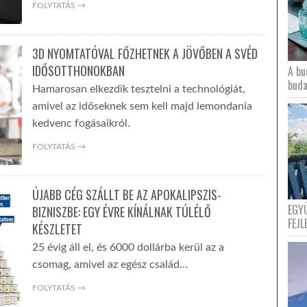
FOLYTATÁS →
3D NYOMTATÓVAL FŐZHETNEK A JÖVŐBEN A SVÉD
IDŐSOTTHONOKBAN
A bu
buda
Hamarosan elkezdik tesztelni a technológiát,
amivel az időseknek sem kell majd lemondania
kedvenc fogásaikról.
FOLYTATÁS →
ÚJABB CÉG SZÁLLT BE AZ APOKALIPSZIS-
EGY
BIZNISZBE: EGY ÉVRE KÍNÁLNAK TÚLÉLŐ
FEJL
KÉSZLETET
25 évig áll el, és 6000 dollárba kerül az a
csomag, amivel az egész család…
FOLYTATÁS →