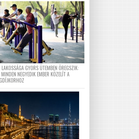
A LAKOSSÁGA GYORS ÜTEMBEN ÖREGSZIK:
 MINDEN NEGYEDIK EMBER KÖZELÍT A
GDÍJKORHOZ