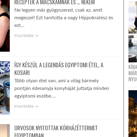
RECEPTEK A MACSKÁMNAK ÉS … NEKEM
Ne legyen más gyógyszered, csak az, amit
megeszel! Ezt tanította a nagy Hippokratész és
ezt…
FOLYTATÁS →
ÍGY KÉSZÜL A LEGENDÁS EGYIPTOMI ÉTEL, A
KÍN
KOSARI
MÁR
NYU
Több olyan étel van, ami a világ bármely
pontján édesanyja konyháját juttatja minden
egyiptomi eszébe.…
FOLYTATÁS →
ORVOSOK NYITOTTAK KÓRHÁZÉTTERMET
EGYIPTOMBAN