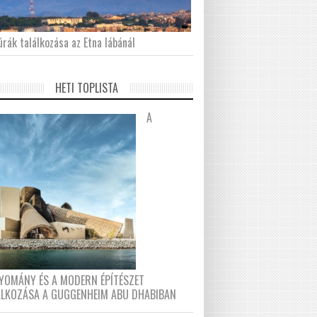
́rák találkozása az Etna lábánál
HETI TOPLISTA
A
YOMÁNY ÉS A MODERN ÉPÍTÉSZET
ÁLKOZÁSA A GUGGENHEIM ABU DHABIBAN