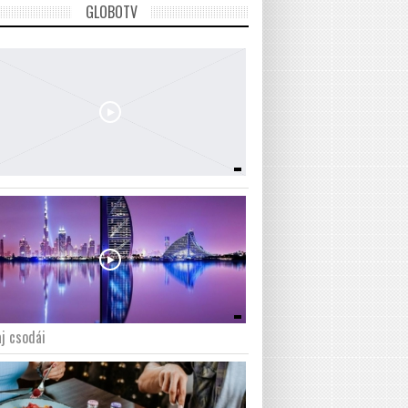
GLOBOTV
j csodái