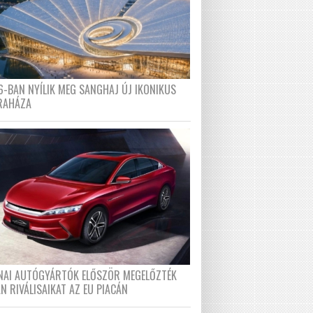
6-BAN NYÍLIK MEG SANGHAJ ÚJ IKONIKUS
RAHÁZA
ÍNAI AUTÓGYÁRTÓK ELŐSZÖR MEGELŐZTÉK
N RIVÁLISAIKAT AZ EU PIACÁN