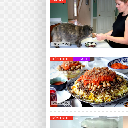
EURÓPA
2017-09-29
KÖZEL-KELET
KIEMELT
2017-09-08
KÖZEL-KELET