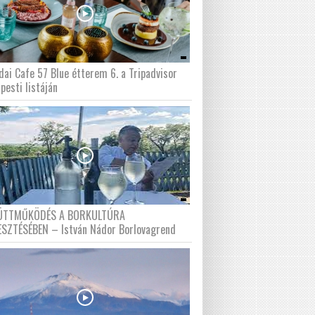
dai Cafe 57 Blue étterem 6. a Tripadvisor
pesti listáján
ÜTTMŰKÖDÉS A BORKULTÚRA
ESZTÉSÉBEN – István Nádor Borlovagrend