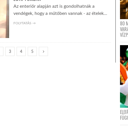
Az enteriőr alapján azt is gondolhatnák a
vendégek, hogy a műtőben vannak - az ételek…
80 
FOLYTATÁS →
VAR
VÍZ
2
3
4
5
ELE
FÜG