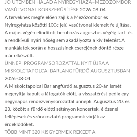
JÓ ÜTEMBEN HALAD A NYÍREGYHÁZA–MEZŐZOMBOR
VASÚTVONAL KORSZERŰSÍTÉSE
2026-08-04
A terveknek megfelelően zajlik a Mezőzombor és
Nyíregyháza közötti 100c jelű vasútvonal kiemelt felújítása.
A május végén elindított beruházás augusztus végéig tart, és
a rendkívüli nyári hőség sem akadályozta a kivitelezést.A
munkálatok során a hosszúsínek cseréjének döntő része
már elkészült.
ÜNNEPI PROGRAMSOROZATTAL NYIT ÚJRA A
MISKOLCTAPOLCAI BARLANGFÜRDŐ AUGUSZTUSBAN
2026-08-04
A Miskolctapolcai Barlangfürdő augusztus 20-án ismét
megnyitja kapuit a látogatók előtt, a visszatérést pedig egy
négynapos rendezvénysorozattal ünnepli. Augusztus 20. és
23. között a fürdő előtti sétányon koncertek, élőzenei
fellépések és szórakoztató programok várják az
érdeklődőket.
TÖBB MINT 320 KISGYERMEK REKEDT A