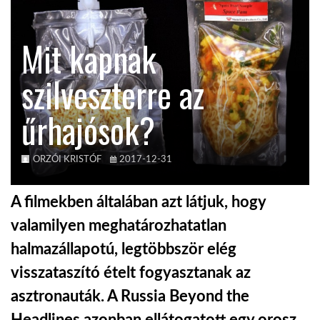
KÖZEL-KELET
Mit kapnak
szilveszterre az
AUSZTRÁLIA
űrhajósok?
A VILÁG ITTHON
ORZÓI KRISTÓF
2017-12-31
MÉDIA
A filmekben általában azt látjuk, hogy
valamilyen meghatározhatatlan
halmazállapotú, legtöbbször elég
GLOBOTV BP
visszataszító ételt fogyasztanak az
asztronauták. A Russia Beyond the
HÍR3D