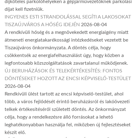
díjköteles parkolóhelyeken a gépjárművezetőknek parkolási
díjat kell fizetniük.
INGYENES ESTI STRANDOLÁSSAL SEGÍTI A LAKOSOKAT
TISZAÚJVÁROS A HŐSÉG IDEJÉN
2026-08-04
A rendkívüli hőség és a megnövekedett energiaigény miatt
átmeneti energiatakarékossági intézkedéseket vezetett be
Tiszaújváros önkormányzata. A döntés célja, hogy
csökkentsék az energiafelhasználást úgy, hogy közben a
legfontosabb közszolgáltatások zavartalanul működjenek.
ÚJ BERUHÁZÁSOK ÉS TELEKÉRTÉKESÍTÉS: FONTOS
DÖNTÉSEKET HOZOTT AZ ENCSI KÉPVISELŐ-TESTÜLET
2026-08-04
Rendkívüli ülést tartott az encsi képviselő-testület, ahol
több, a város fejlődését érintő beruházásról és lakóövezeti
telkek értékesítéséről született döntés. Az önkormányzat
célja, hogy a rendelkezésre álló forrásokat a lehető
leghatékonyabban használja fel, miközben új fejlesztéseket
készít elő.