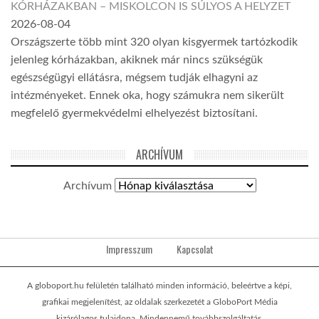
KÓRHÁZAKBAN – MISKOLCON IS SÚLYOS A HELYZET
2026-08-04
Országszerte több mint 320 olyan kisgyermek tartózkodik
jelenleg kórházakban, akiknek már nincs szükségük
egészségügyi ellátásra, mégsem tudják elhagyni az
intézményeket. Ennek oka, hogy számukra nem sikerült
megfelelő gyermekvédelmi elhelyezést biztosítani.
ARCHÍVUM
Archívum
Impresszum
Kapcsolat
A globoport.hu felületén található minden információ, beleértve a képi,
grafikai megjelenítést, az oldalak szerkezetét a GloboPort Média
kizárólagos tulajdona. Mindennemű továbbszolgáltatás,