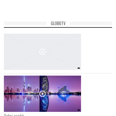
GLOBOTV
Dubaj csodái