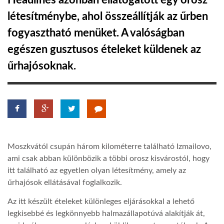
Headlines azonban ellátogatott egy orosz
létesítménybe, ahol összeállítják az űrben
TROPICALMAGAZIN
fogyasztható menüket. A valóságban
egészen gusztusos ételeket küldenek az
GLOBOTV
űrhajósoknak.
AFRIKA TUDÁSTÁR
A NAP SZÉPE
Moszkvától csupán három kilométerre található Izmailovo,
LINKTR.EE
ami csak abban különbözik a többi orosz kisvárostól, hogy
itt található az egyetlen olyan létesítmény, amely az
GLOBOZSARU
űrhajósok ellátásával foglalkozik.
Az itt készült ételeket különleges eljárásokkal a lehető
DOBRAVERO.HU
legkisebbé és legkönnyebb halmazállapotúvá alakítják át,