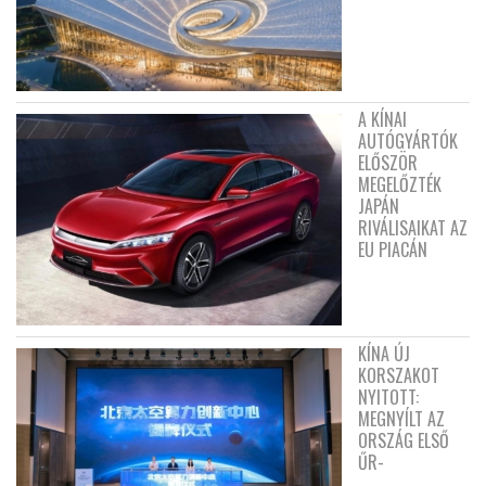
A KÍNAI
AUTÓGYÁRTÓK
ELŐSZÖR
MEGELŐZTÉK
JAPÁN
RIVÁLISAIKAT AZ
EU PIACÁN
KÍNA ÚJ
KORSZAKOT
NYITOTT:
MEGNYÍLT AZ
ORSZÁG ELSŐ
ŰR-