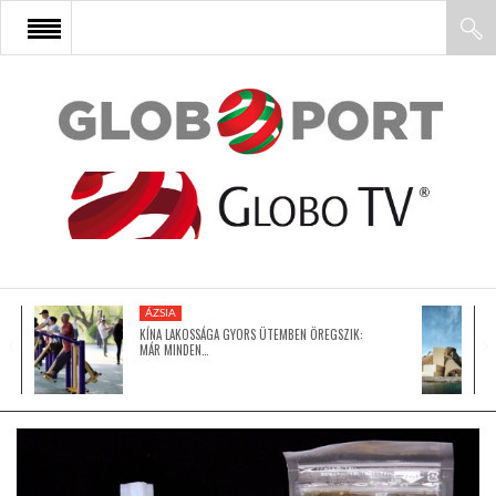
FŐOLDAL
AFRIKA
EURÓPA
ÁZSIA
ÁZSIA
KÍNA LAKOSSÁGA GYORS ÜTEMBEN ÖREGSZIK:
MÁR MINDEN…
ÉSZAK-AMERIKA
LATIN-AMERIKA