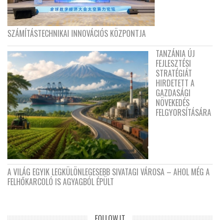
SZÁMÍTÁSTECHNIKAI INNOVÁCIÓS KÖZPONTJA
TANZÁNIA ÚJ
FEJLESZTÉSI
STRATÉGIÁT
HIRDETETT A
GAZDASÁGI
NÖVEKEDÉS
FELGYORSÍTÁSÁRA
A VILÁG EGYIK LEGKÜLÖNLEGESEBB SIVATAGI VÁROSA – AHOL MÉG A
FELHŐKARCOLÓ IS AGYAGBÓL ÉPÜLT
FOLLOW.IT