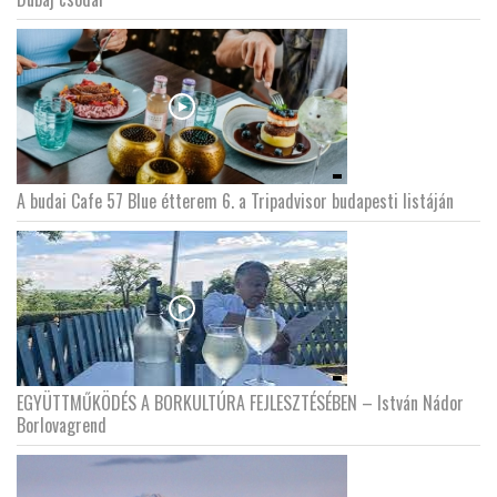
A budai Cafe 57 Blue étterem 6. a Tripadvisor budapesti listáján
EGYÜTTMŰKÖDÉS A BORKULTÚRA FEJLESZTÉSÉBEN – István Nádor
Borlovagrend