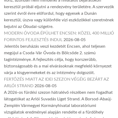
vonz, azonban nem mindenki a hivatalos bejáratokon
keresztül próbál eljutni a rendezvény területére. A szervezők
szerint évről évre előfordul, hogy egyesek a Dunán
keresztül, úszva vagy különféle vízi eszközökkel szeretnének
bejutni az Óbudai-szigetre.
MODERN ÓVODA ÉPÜLHET ENCSEN: KÖZEL 400 MILLIÓ
FORINTOS FEJLESZTÉS INDUL
2026-08-05
Jelentős beruházás veszi kezdetét Encsen, ahol teljesen
megújul a Csoda-Vár Óvoda és Bölcsőde 2. számú
tagintézménye. A fejlesztés célja, hogy korszerűbb,
biztonságosabb és a mai elvárásoknak megfelelő környezet
várja a kisgyermekeket és az intézmény dolgozóit.
FERTŐZÉS MIATT AZ IDEI SZEZON VÉGÉIG BEZÁRT AZ
ARLÓI STRAND
2026-08-05
A 2026-os fürdési szezon hátralévő részében nem fogadhat
látogatókat az Arlói Suvadás Liget Strand. A Borsod-Abaúj-
Zemplén Vármegyei Kormányhivatal laboratóriumi
vizsgálatok eredményei alapján rendelte el a fürdőhely