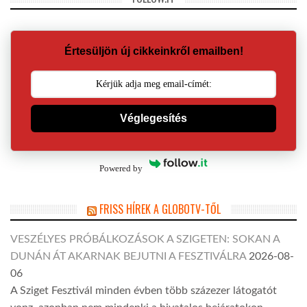
Értesüljön új cikkeinkről emailben!
Véglegesítés
Powered by
FRISS HÍREK A GLOBOTV-TŐL
VESZÉLYES PRÓBÁLKOZÁSOK A SZIGETEN: SOKAN A
DUNÁN ÁT AKARNAK BEJUTNI A FESZTIVÁLRA
2026-08-
06
A Sziget Fesztivál minden évben több százezer látogatót