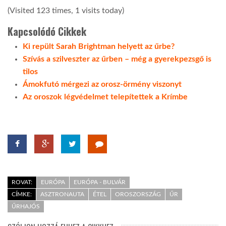
(Visited 123 times, 1 visits today)
Kapcsolódó Cikkek
Ki repült Sarah Brightman helyett az űrbe?
Szívás a szilveszter az űrben – még a gyerekpezsgő is
tilos
Ámokfutó mérgezi az orosz-örmény viszonyt
Az oroszok légvédelmet telepítettek a Krímbe
ROVAT:
EURÓPA
EURÓPA - BULVÁR
CÍMKE:
ASZTRONAUTA
ÉTEL
OROSZORSZÁG
ŰR
ŰRHAJÓS