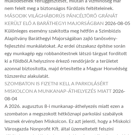
működésének felfüggesztését, miután a vízminőség már
nem felelt meg a biztonságos fürdőzés feltételeinek.
MÁSODIK VILÁGHÁBORÚS PÁNCÉLTÖRŐ GRÁNÁT
KERÜLT ELŐ A BARÁTHEGYI MAJORSÁGBAN
2026-08-05
Különleges esemény szakította meg hétfőn a Szimbiózis
Alapítvány Baráthegyi Majorságában zajló tanösvény-
fejlesztési munkálatokat. Az erdei útszakasz építése során
egy munkagép egy robbanótestnek látszó tárgyat fordított
ki a földből.A helyszínre érkező rendőrjárőr a területet
azonnal biztosította, majd értesítette a Magyar Honvédség
tűzszerész alakulatát.
SZOMBATON IS FIZETNI KELL A PARKOLÁSÉRT
MISKOLCON A MUNKANAP-ÁTHELYEZÉS MIATT
2026-
08-04
A 2026. augusztus 8-i munkanap-áthelyezés miatt ezen a
szombaton a megszokott hétköznapi parkolási szabályok
lesznek érvényben Miskolcon. Ez azt jelenti, hogy a Miskolci
Városgazda Nonprofit Kft. által üzemeltetett felszíni