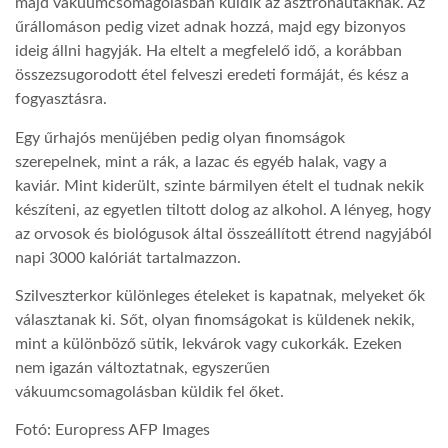
majd vákuumcsomagolásban küldik az asztronautáknak. Az
űrállomáson pedig vizet adnak hozzá, majd egy bizonyos
LATIMO.HU
ideig állni hagyják. Ha eltelt a megfelelő idő, a korábban
összezsugorodott étel felveszi eredeti formáját, és kész a
fogyasztásra.
GLOBOBOOK
Egy űrhajós menüjében pedig olyan finomságok
szerepelnek, mint a rák, a lazac és egyéb halak, vagy a
kaviár. Mint kiderült, szinte bármilyen ételt el tudnak nekik
készíteni, az egyetlen tiltott dolog az alkohol. A lényeg, hogy
az orvosok és biológusok által összeállított étrend nagyjából
napi 3000 kalóriát tartalmazzon.
Szilveszterkor különleges ételeket is kapatnak, melyeket ők
választanak ki. Sőt, olyan finomságokat is küldenek nekik,
mint a különböző sütik, lekvárok vagy cukorkák. Ezeken
nem igazán változtatnak, egyszerűen
vákuumcsomagolásban küldik fel őket.
Fotó: Europress AFP Images