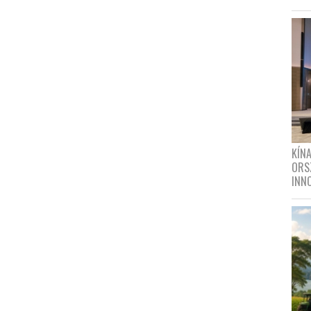
KÍN
ORS
INN