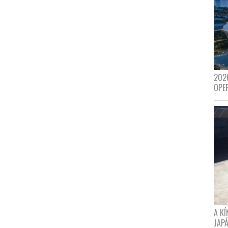
202
OPE
A K
JAPÁ