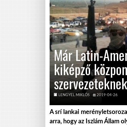
Már Latin-Amer
kiképző központ
szervezetekne
LENGYEL MIKLÓS
2019-04-26
A srí lankai merényletsoroza
arra, hogy az Iszlám Állam o