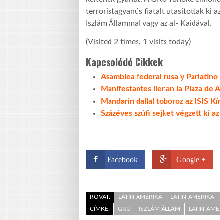
terroristagyanús fiatalt utasítottak ki
Iszlám Állammal vagy az al- Kaidával.
(Visited 2 times, 1 visits today)
Kapcsolódó Cikkek
Asamblea federal rusa y Parlatino
Manifestantes llenan la Plaza de 
Mandarin dallal toboroz az ISIS K
Százéves szúfi sejket végzett ki a
Facebook
Google +
ROVAT:
LATIN-AMERIKA
LATIN-AMERIKA - 
CÍMKE:
GRU
ISZLÁM ÁLLAM
LATIN-AME