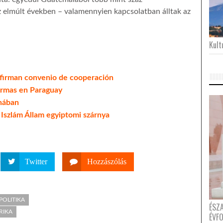
 az elmúlt években – valamennyien kapcsolatban álltak az
Kultu
 firman convenio de cooperación
Armas en Paraguay
ínában
z Iszlám Állam egyiptomi szárnya
Twitter
Hozzászólás
POLITIKA
ÉSZ
RIKA
ÉVF