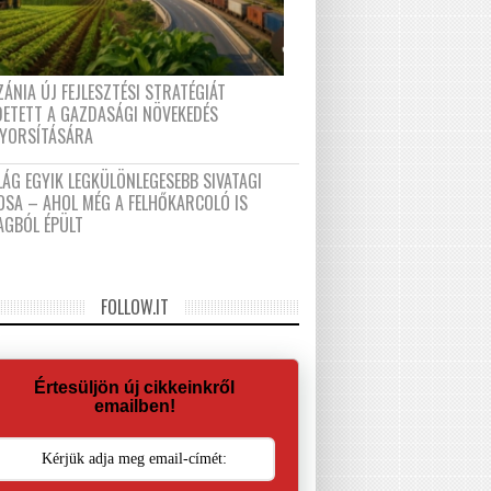
ÁNIA ÚJ FEJLESZTÉSI STRATÉGIÁT
DETETT A GAZDASÁGI NÖVEKEDÉS
GYORSÍTÁSÁRA
LÁG EGYIK LEGKÜLÖNLEGESEBB SIVATAGI
OSA – AHOL MÉG A FELHŐKARCOLÓ IS
AGBÓL ÉPÜLT
FOLLOW.IT
Értesüljön új cikkeinkről
emailben!