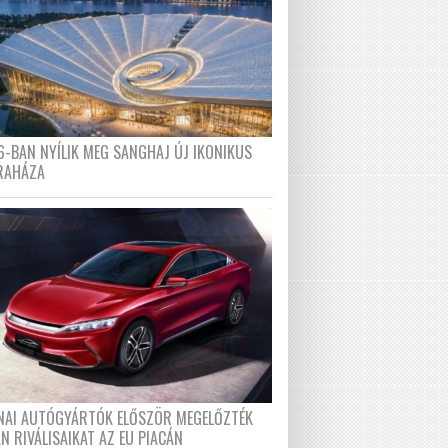
6-BAN NYÍLIK MEG SANGHAJ ÚJ IKONIKUS
RAHÁZA
ÍNAI AUTÓGYÁRTÓK ELŐSZÖR MEGELŐZTÉK
N RIVÁLISAIKAT AZ EU PIACÁN