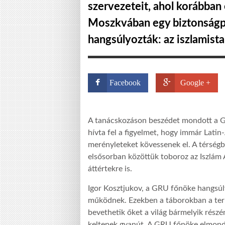
szervezeteit, ahol korábban 
Moszkvában egy biztonságpol
hangsúlyozták: az iszlamista
Facebook
Google +
A tanácskozáson beszédet mondott a GR
hívta fel a figyelmet, hogy immár Latin
merényleteket kövessenek el. A térségb
elsősorban közöttük toboroz az Iszlám 
áttértekre is.
Igor Kosztjukov, a GRU főnöke hangsúl
működnek. Ezekben a táborokban a terror
bevethetik őket a világ bármelyik részén
keltenek gyanút. A GRU főnöke elmond