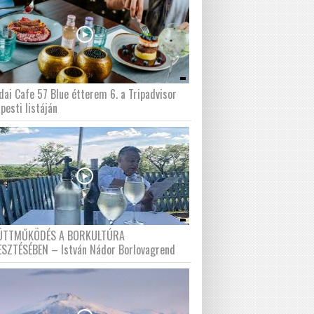
dai Cafe 57 Blue étterem 6. a Tripadvisor
pesti listáján
ÜTTMŰKÖDÉS A BORKULTÚRA
ESZTÉSÉBEN – István Nádor Borlovagrend