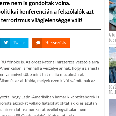
erre nem is gondoltak volna.
itikai konferencián a felszólalók azt
 terrorizmus világjelenséggé vált!
A bu
buda
Twitter
Hozzászólás
U főnöke is. Az orosz katonai hírszerzés vezetője arra
-Amerikában is fennáll a veszélye annak, hogy iszlamista
en valamivel több mint hat millió muzulmán él,
Állam és az al-Kaida, melyek ezen kívül számítanak az
EGY
FEJL
yozta, hogy Latin-Amerikában immár kiképzőtáborok is
ista akciókat vállaló fiatalokat oktatják ki és azután
, hiszen latin-amerikai útlevéllel egyáltalán nem
ta: egyedül Guatemalából több mint száz