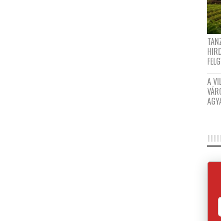
TANZ
HIR
FEL
A VI
VÁR
AGY