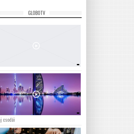
GLOBOTV
j csodái