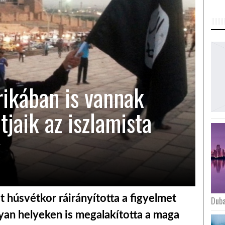
ikában is vannak
jaik az iszlamista
k
t húsvétkor ráirányította a figyelmet
Duba
lyan helyeken is megalakította a maga