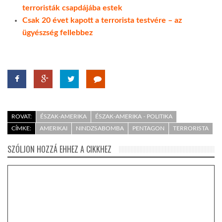
terroristák csapdájába estek
Csak 20 évet kapott a terrorista testvére – az
ügyészség fellebbez
ROVAT:
ÉSZAK-AMERIKA
ÉSZAK-AMERIKA - POLITIKA
CÍMKE:
AMERIKAI
NINDZSABOMBA
PENTAGON
TERRORISTA
SZÓLJON HOZZÁ EHHEZ A CIKKHEZ