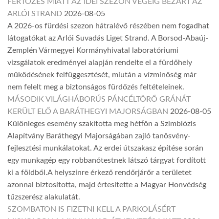
FERTŐZÉS MIATT AZ IDEI SZEZON VÉGÉIG BEZÁRT AZ
ARLÓI STRAND
2026-08-05
A 2026-os fürdési szezon hátralévő részében nem fogadhat
látogatókat az Arlói Suvadás Liget Strand. A Borsod-Abaúj-
Zemplén Vármegyei Kormányhivatal laboratóriumi
vizsgálatok eredményei alapján rendelte el a fürdőhely
működésének felfüggesztését, miután a vízminőség már
nem felelt meg a biztonságos fürdőzés feltételeinek.
MÁSODIK VILÁGHÁBORÚS PÁNCÉLTÖRŐ GRÁNÁT
KERÜLT ELŐ A BARÁTHEGYI MAJORSÁGBAN
2026-08-05
Különleges esemény szakította meg hétfőn a Szimbiózis
Alapítvány Baráthegyi Majorságában zajló tanösvény-
fejlesztési munkálatokat. Az erdei útszakasz építése során
egy munkagép egy robbanótestnek látszó tárgyat fordított
ki a földből.A helyszínre érkező rendőrjárőr a területet
azonnal biztosította, majd értesítette a Magyar Honvédség
tűzszerész alakulatát.
SZOMBATON IS FIZETNI KELL A PARKOLÁSÉRT