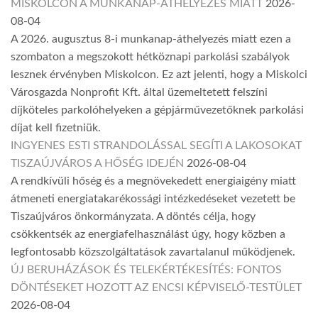
MISKOLCON A MUNKANAP-ÁTHELYEZÉS MIATT
2026-
08-04
A 2026. augusztus 8-i munkanap-áthelyezés miatt ezen a
szombaton a megszokott hétköznapi parkolási szabályok
lesznek érvényben Miskolcon. Ez azt jelenti, hogy a Miskolci
Városgazda Nonprofit Kft. által üzemeltetett felszíni
díjköteles parkolóhelyeken a gépjárművezetőknek parkolási
díjat kell fizetniük.
INGYENES ESTI STRANDOLÁSSAL SEGÍTI A LAKOSOKAT
TISZAÚJVÁROS A HŐSÉG IDEJÉN
2026-08-04
A rendkívüli hőség és a megnövekedett energiaigény miatt
átmeneti energiatakarékossági intézkedéseket vezetett be
Tiszaújváros önkormányzata. A döntés célja, hogy
csökkentsék az energiafelhasználást úgy, hogy közben a
legfontosabb közszolgáltatások zavartalanul működjenek.
ÚJ BERUHÁZÁSOK ÉS TELEKÉRTÉKESÍTÉS: FONTOS
DÖNTÉSEKET HOZOTT AZ ENCSI KÉPVISELŐ-TESTÜLET
2026-08-04