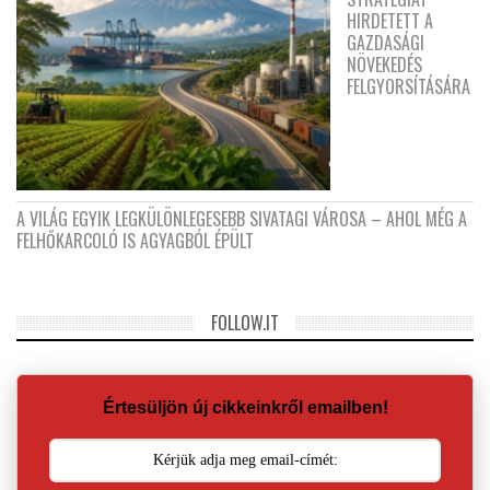
HIRDETETT A
GAZDASÁGI
NÖVEKEDÉS
FELGYORSÍTÁSÁRA
A VILÁG EGYIK LEGKÜLÖNLEGESEBB SIVATAGI VÁROSA – AHOL MÉG A
FELHŐKARCOLÓ IS AGYAGBÓL ÉPÜLT
FOLLOW.IT
Értesüljön új cikkeinkről emailben!