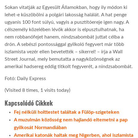
Sokan vitatják az Egyesült Államokban, hogy ily módon ki
LATIMO.HU
lehet-e küszöbölni a polgári lakosság halálát. A hat penge
ugyanis 100 font súlyú, vagyis a pusztítóereje igen nagy. A
célszemély közelében lévők akkor is elpusztulhatnak, ha
GLOBOBOOK
nem robbanófejet hanem, nindzsabombát juttat célba a
drón. A sebészi pontossággal gyilkoló fegyvert már több
iszlamista vezér ellen bevetették – sikerrel! – írja a Wall
Street Journal, mely bemutatta a nagyközönségnek az
amerikai hadsereg eddig titkolt fegyverét, a nindzsabombát.
Fotó: Daily Express
(Visited 8 times, 1 visits today)
Kapcsolódó Cikkek
Fej nélküli holttestet találtak a Fülöp-szigeteken
A muzulmán közösség nem hajlandó eltemetni a pap
gyilkosát Normandiában
Amerikai katonák haltak meg Nigerben, ahol iszlamista