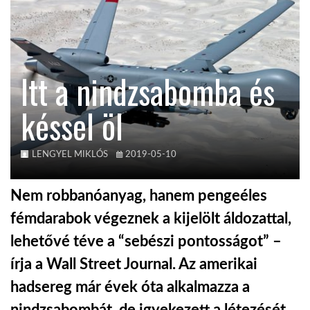
KÖZEL-KELET
Itt a nindzsabomba és
AUSZTRÁLIA
késsel öl
A VILÁG ITTHON
LENGYEL MIKLÓS
2019-05-10
MÉDIA
Nem robbanóanyag, hanem pengeéles
fémdarabok végeznek a kijelölt áldozattal,
lehetővé téve a “sebészi pontosságot” –
GLOBOTV BP
írja a Wall Street Journal. Az amerikai
hadsereg már évek óta alkalmazza a
HÍR3D