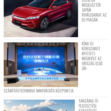
MEGELŐZTÉK
JAPÁN
RIVÁLISAIKAT AZ
EU PIACÁN
KÍNA ÚJ
KORSZAKOT
NYITOTT:
MEGNYÍLT AZ
ORSZÁG ELSŐ
ŰR-
SZÁMÍTÁSTECHNIKAI INNOVÁCIÓS KÖZPONTJA
TANZÁNIA ÚJ
FEJLESZTÉSI
STRATÉGIÁT