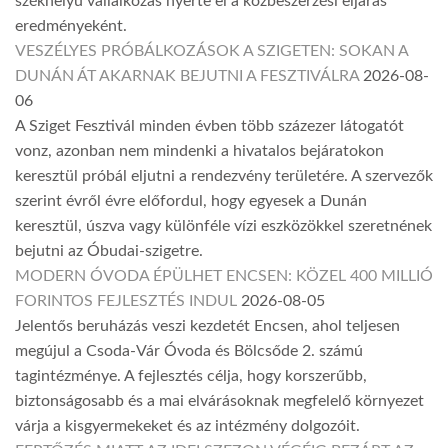
székhelyű vállalkozás nyerte el a közbeszerzési eljárás
eredményeként.
VESZÉLYES PRÓBÁLKOZÁSOK A SZIGETEN: SOKAN A
DUNÁN ÁT AKARNAK BEJUTNI A FESZTIVÁLRA
2026-08-
06
A Sziget Fesztivál minden évben több százezer látogatót
vonz, azonban nem mindenki a hivatalos bejáratokon
keresztül próbál eljutni a rendezvény területére. A szervezők
szerint évről évre előfordul, hogy egyesek a Dunán
keresztül, úszva vagy különféle vízi eszközökkel szeretnének
bejutni az Óbudai-szigetre.
MODERN ÓVODA ÉPÜLHET ENCSEN: KÖZEL 400 MILLIÓ
FORINTOS FEJLESZTÉS INDUL
2026-08-05
Jelentős beruházás veszi kezdetét Encsen, ahol teljesen
megújul a Csoda-Vár Óvoda és Bölcsőde 2. számú
tagintézménye. A fejlesztés célja, hogy korszerűbb,
biztonságosabb és a mai elvárásoknak megfelelő környezet
várja a kisgyermekeket és az intézmény dolgozóit.