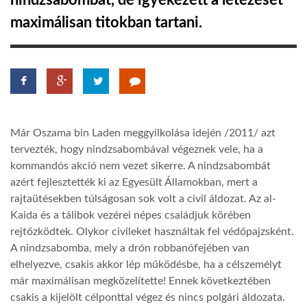
nindzsabombát, de igyekezett a létezését
maximálisan titokban tartani.
TROPICALMAGAZIN
GLOBOTV
AFRIKA TUDÁSTÁR
Már Oszama bin Laden meggyilkolása idején /2011/ azt
tervezték, hogy nindzsabombával végeznek vele, ha a
A NAP SZÉPE
kommandós akció nem vezet sikerre. A nindzsabombát
azért fejlesztették ki az Egyesült Államokban, mert a
rajtaütésekben túlságosan sok volt a civil áldozat. Az al-
LINKTR.EE
Kaida és a tálibok vezérei népes családjuk körében
rejtőzködtek. Olykor civileket használtak fel védőpajzsként.
A nindzsabomba, mely a drón robbanófejében van
GLOBOZSARU
elhelyezve, csakis akkor lép működésbe, ha a célszemélyt
már maximálisan megközelítette! Ennek következtében
DOBRAVERO.HU
csakis a kijelölt célponttal végez és nincs polgári áldozata.