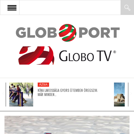
FŐOLDAL
AFRIKA
EURÓPA
ÁZSIA
ÁZSIA
KÍNA LAKOSSÁGA GYORS ÜTEMBEN ÖREGSZIK:
MÁR MINDEN…
ÉSZAK-AMERIKA
LATIN-AMERIKA