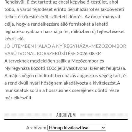
Rendkívüli ülést tartott az encsi képviselő-testület, ahol
több, a város fejlődését érintő beruházásról és lakóövezeti
telkek értékesítéséről született döntés. Az önkormányzat
célja, hogy a rendelkezésre álló forrásokat a lehető
leghatékonyabban használja fel, miközben új fejlesztéseket
készít elő.
JÓ ÜTEMBEN HALAD A NYÍREGYHÁZA–MEZŐZOMBOR
VASÚTVONAL KORSZERŰSÍTÉSE
2026-08-04
A terveknek megfelelően zajlik a Mezőzombor és
Nyíregyháza közötti 100c jelű vasútvonal kiemelt felújítása.
A május végén elindított beruházás augusztus végéig tart, és
a rendkívüli nyári hőség sem akadályozta a kivitelezést.A
munkálatok során a hosszúsínek cseréjének döntő része
már elkészült.
ARCHÍVUM
Archívum