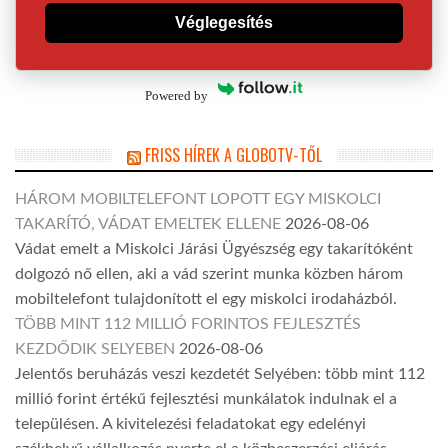
Véglegesítés
Powered by
FRISS HÍREK A GLOBOTV-TŐL
HÁROM MOBILTELEFONT LOPOTT EGY MISKOLCI
TAKARÍTÓ, VÁDAT EMELTEK ELLENE
2026-08-06
Vádat emelt a Miskolci Járási Ügyészség egy takarítóként
dolgozó nő ellen, aki a vád szerint munka közben három
mobiltelefont tulajdonított el egy miskolci irodaházból.
TÖBB MINT 112 MILLIÓ FORINTOS FEJLESZTÉS
KEZDŐDIK SELYEBEN
2026-08-06
Jelentős beruházás veszi kezdetét Selyében: több mint 112
millió forint értékű fejlesztési munkálatok indulnak el a
településen. A kivitelezési feladatokat egy edelényi