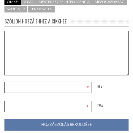
CÍMKE:
JÖVŐ
MESTERSÉGES INTELLIGENCIA
MEZŐGAZDASÁG
SZOFTVER
TERMESZTÉS
SZÓLJON HOZZÁ EHHEZ A CIKKHEZ
*
NÉV
*
EMAIL