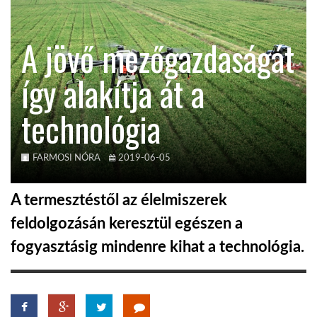
KÖZEL-KELET
A jövő mezőgazdaságát
így alakítja át a
AUSZTRÁLIA
technológia
A VILÁG ITTHON
FARMOSI NÓRA
2019-06-05
MÉDIA
A termesztéstől az élelmiszerek
feldolgozásán keresztül egészen a
fogyasztásig mindenre kihat a technológia.
GLOBOTV BP
HÍR3D