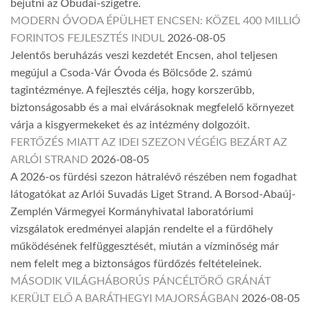
bejutni az Óbudai-szigetre.
MODERN ÓVODA ÉPÜLHET ENCSEN: KÖZEL 400 MILLIÓ
FORINTOS FEJLESZTÉS INDUL
2026-08-05
Jelentős beruházás veszi kezdetét Encsen, ahol teljesen
megújul a Csoda-Vár Óvoda és Bölcsőde 2. számú
tagintézménye. A fejlesztés célja, hogy korszerűbb,
biztonságosabb és a mai elvárásoknak megfelelő környezet
várja a kisgyermekeket és az intézmény dolgozóit.
FERTŐZÉS MIATT AZ IDEI SZEZON VÉGÉIG BEZÁRT AZ
ARLÓI STRAND
2026-08-05
A 2026-os fürdési szezon hátralévő részében nem fogadhat
látogatókat az Arlói Suvadás Liget Strand. A Borsod-Abaúj-
Zemplén Vármegyei Kormányhivatal laboratóriumi
vizsgálatok eredményei alapján rendelte el a fürdőhely
működésének felfüggesztését, miután a vízminőség már
nem felelt meg a biztonságos fürdőzés feltételeinek.
MÁSODIK VILÁGHÁBORÚS PÁNCÉLTÖRŐ GRÁNÁT
KERÜLT ELŐ A BARÁTHEGYI MAJORSÁGBAN
2026-08-05