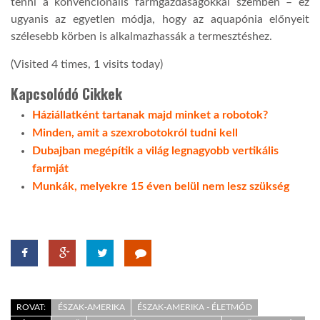
tenni a konvencionális farmgazdaságokkal szemben – ez
ugyanis az egyetlen módja, hogy az aquapónia előnyeit
szélesebb körben is alkalmazhassák a termesztéshez.
(Visited 4 times, 1 visits today)
Kapcsolódó Cikkek
Háziállatként tartanak majd minket a robotok?
Minden, amit a szexrobotokról tudni kell
Dubajban megépítik a világ legnagyobb vertikális
farmját
Munkák, melyekre 15 éven belül nem lesz szükség
ROVAT:
ÉSZAK-AMERIKA
ÉSZAK-AMERIKA - ÉLETMÓD