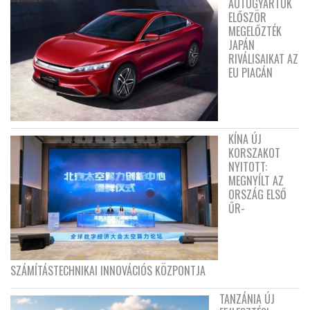
AUTÓGYÁRTÓK
ELŐSZÖR
MEGELŐZTÉK
JAPÁN
RIVÁLISAIKAT AZ
EU PIACÁN
KÍNA ÚJ
KORSZAKOT
NYITOTT:
MEGNYÍLT AZ
ORSZÁG ELSŐ
ŰR-
SZÁMÍTÁSTECHNIKAI INNOVÁCIÓS KÖZPONTJA
TANZÁNIA ÚJ