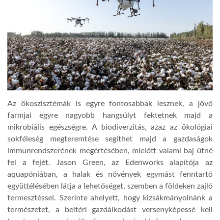
Az ökoszisztémák is egyre fontosabbak lesznek, a jövő
farmjai egyre nagyobb hangsúlyt fektetnek majd a
mikrobiális egészségre. A biodiverzitás, azaz az ökológiai
sokféleség megteremtése segíthet majd a gazdaságok
immunrendszerének megértésében, mielőtt valami baj ütné
fel a fejét. Jason Green, az Edenworks alapítója az
aquapóniában, a halak és növények egymást fenntartó
együttélésében látja a lehetőséget, szemben a földeken zajló
termesztéssel. Szerinte ahelyett, hogy kizsákmányolnánk a
természetet, a beltéri gazdálkodást versenyképessé kell