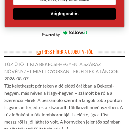
Véglegesítés
Powered by
FRISS HÍREK A GLOBOTV-TŐL
TŰZ ÜTÖTT KI A BEKECSI-HEGYEN, A SZÁRAZ
NÖVÉNYZET MIATT GYORSAN TERJEDTEK A LÁNGOK
2026-08-07
Tűz keletkezett pénteken a délelőtti órákban a Bekecsi-
hegyen, más néven a Nagy-hegyen – számolt be róla a
Szerencsi Hírek. A beszámoló szerint a lángok több ponton
is gyorsan terjedtek a kiszáradt, földközeli növényzetben. A
tűz időnként a fák lombkoronáját is elérte, így a füst
messziről is jól látható volt. A környéken jelentős számban