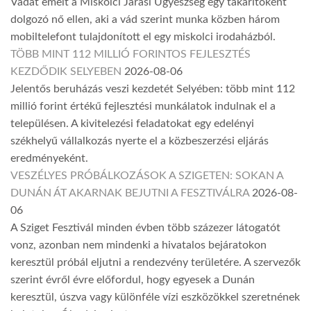
Vádat emelt a Miskolci Járási Ügyészség egy takarítóként
dolgozó nő ellen, aki a vád szerint munka közben három
mobiltelefont tulajdonított el egy miskolci irodaházból.
TÖBB MINT 112 MILLIÓ FORINTOS FEJLESZTÉS
KEZDŐDIK SELYEBEN
2026-08-06
Jelentős beruházás veszi kezdetét Selyében: több mint 112
millió forint értékű fejlesztési munkálatok indulnak el a
településen. A kivitelezési feladatokat egy edelényi
székhelyű vállalkozás nyerte el a közbeszerzési eljárás
eredményeként.
VESZÉLYES PRÓBÁLKOZÁSOK A SZIGETEN: SOKAN A
DUNÁN ÁT AKARNAK BEJUTNI A FESZTIVÁLRA
2026-08-
06
A Sziget Fesztivál minden évben több százezer látogatót
vonz, azonban nem mindenki a hivatalos bejáratokon
keresztül próbál eljutni a rendezvény területére. A szervezők
szerint évről évre előfordul, hogy egyesek a Dunán
keresztül, úszva vagy különféle vízi eszközökkel szeretnének