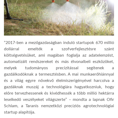
LATIMO.HU
GLOBOBOOK
“2017-ben a mezőgazdaságban induló startupok 670 millió
dollárral emelték a szofverfejlesztésre szánt
költségvetésüket, ami magában foglalja az adatelemzést,
automatizált rendszereket és más élvonalbeli eszközöket,
melyek tudományos precizitással segítenek a
gazdálkodóknak a termesztésben. A mai munkaerőhiánnyal
és a világ egyre növekvő élelmiszerigényével harcolva a
gazdáknak muszáj a technológiára hagyatkozniuk, hogy
előre tervezhessenek és kivédhessék a több millió hektárra
leselkedő veszélyeket világszerte” – mondta a lapnak Ofir
Schlam, a Taranis nemzetközi precíziós agrotechnológiai
startup alapítója.