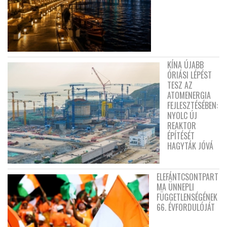
KÍNA ÚJABB
ÓRIÁSI LÉPÉST
TESZ AZ
ATOMENERGIA
FEJLESZTÉSÉBEN:
NYOLC ÚJ
REAKTOR
ÉPÍTÉSÉT
HAGYTÁK JÓVÁ
ELEFÁNTCSONTPART
MA ÜNNEPLI
FÜGGETLENSÉGÉNEK
66. ÉVFORDULÓJÁT