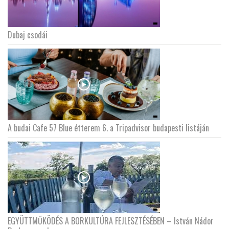
Dubaj csodái
A budai Cafe 57 Blue étterem 6. a Tripadvisor budapesti listáján
EGYÜTTMŰKÖDÉS A BORKULTÚRA FEJLESZTÉSÉBEN – István Nádor