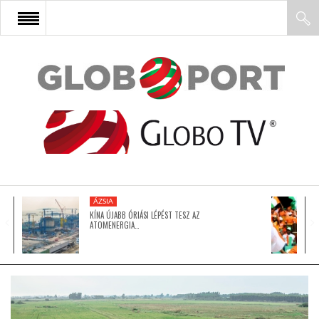
FŐOLDAL
AFRIKA
EURÓPA
ÁZSIA
ÁZSIA
KÍNA ÚJABB ÓRIÁSI LÉPÉST TESZ AZ
ATOMENERGIA…
ÉSZAK-AMERIKA
LATIN-AMERIKA