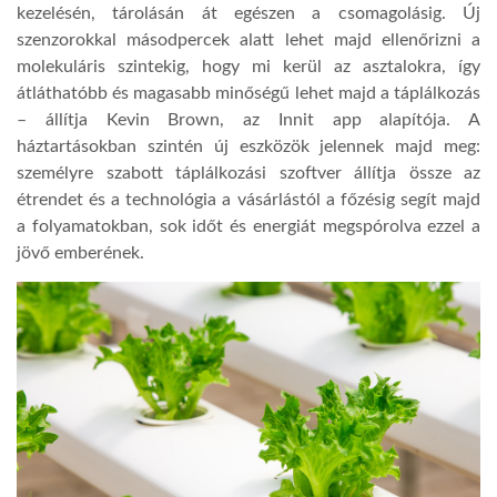
kezelésén, tárolásán át egészen a csomagolásig. Új
szenzorokkal másodpercek alatt lehet majd ellenőrizni a
molekuláris szintekig, hogy mi kerül az asztalokra, így
átláthatóbb és magasabb minőségű lehet majd a táplálkozás
– állítja Kevin Brown, az Innit app alapítója. A
háztartásokban szintén új eszközök jelennek majd meg:
személyre szabott táplálkozási szoftver állítja össze az
étrendet és a technológia a vásárlástól a főzésig segít majd
a folyamatokban, sok időt és energiát megspórolva ezzel a
jövő emberének.