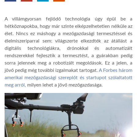
TROPICALMAGAZIN
A villámgyorsan fejlődő technológia úgy épül be a
hétköznapokba, hogy már szinte elképzelhetetlen nélküle az
GLOBOTV
élet. Nincs ez máshogy a mezőgazdasági termesztéssel és
élelmiszeriparral sem: világszerte elkezdték az átállást a
digitális technológiákra, drónokkal és automatizált
AFRIKA TUDÁSTÁR
rendszerekkel fejlesztik a termesztést, a gyárakban pedig
sorra jelennek meg a robotizált megoldások. Ez a jelen, a
jövő pedig még további izgalmakat tartogat.
A Forbes három
A NAP SZÉPE
amerikai mezőgazdasági szereplőt és startupot szólaltatott
meg arról,
milyen lehet a jövő mezőgazdasága.
LINKTR.EE
GLOBOZSARU
DOBRAVERO.HU