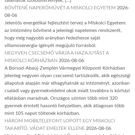
találhatók szőlőültetvények, […]
BŐVÍTENÉ NAPERŐMŰVÉT A MISKOLCI EGYETEM
2026-
08-06
Jelentős energetikai fejlesztést tervez a Miskolci Egyetem:
az intézmény bővítené a jelenlegi napelemes rendszerét,
hogy még nagyobb arányban fedezhesse saját
villamosenergia-igényét megújuló forrásból.
NEGYVEN CSECSEMŐ VÁRJA A HAZAJUTÁST A
MISKOLCI KÓRHÁZBAN
2026-08-06
A Borsod-Abaúj-Zemplén Vármegyei Központi Kórházban
jelenleg negyven olyan csecsemő tartózkodik, akik egészségi
állapotuk alapján már elhagyhatnák az intézményt, azonban
családi vagy gyermekvédelmi okok miatt továbbra is kórházi
ellátásban maradnak. Országos szinten több mint 320
gyermek érintett hasonló helyzetben, akik átlagosan több
mint 105 napot töltenek kórházban.
HÁROM MOBILTELEFONT LOPOTT EGY MISKOLCI
TAKARÍTÓ, VÁDAT EMELTEK ELLENE
2026-08-06