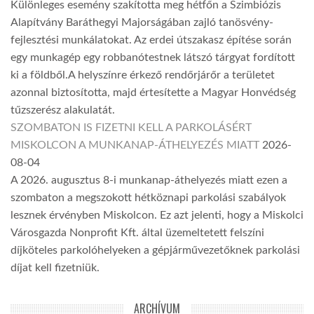
Különleges esemény szakította meg hétfőn a Szimbiózis
Alapítvány Baráthegyi Majorságában zajló tanösvény-
fejlesztési munkálatokat. Az erdei útszakasz építése során
egy munkagép egy robbanótestnek látszó tárgyat fordított
ki a földből.A helyszínre érkező rendőrjárőr a területet
azonnal biztosította, majd értesítette a Magyar Honvédség
tűzszerész alakulatát.
SZOMBATON IS FIZETNI KELL A PARKOLÁSÉRT
MISKOLCON A MUNKANAP-ÁTHELYEZÉS MIATT
2026-
08-04
A 2026. augusztus 8-i munkanap-áthelyezés miatt ezen a
szombaton a megszokott hétköznapi parkolási szabályok
lesznek érvényben Miskolcon. Ez azt jelenti, hogy a Miskolci
Városgazda Nonprofit Kft. által üzemeltetett felszíni
díjköteles parkolóhelyeken a gépjárművezetőknek parkolási
díjat kell fizetniük.
ARCHÍVUM