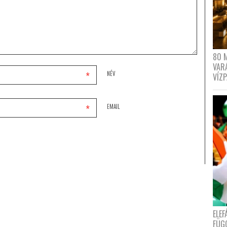
80 
VAR
*
NÉV
VÍZ
*
EMAIL
ELE
FÜG