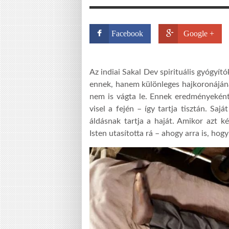
Facebook
Google +
Az indiai Sakal Dev spirituális gyógyí
ennek, hanem különleges hajkoronájána
nem is vágta le. Ennek eredményeként
visel a fején – így tartja tisztán. Saj
áldásnak tartja a haját. Amikor azt k
Isten utasította rá – ahogy arra is, hog