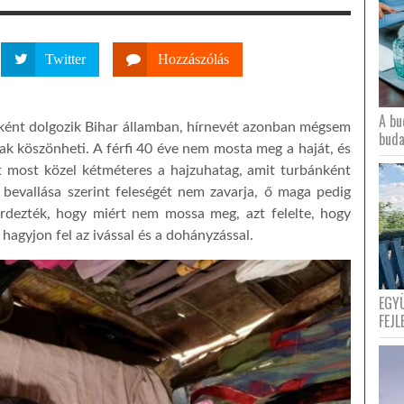
Twitter
Hozzászólás
A bu
tóként dolgozik Bihar államban, hírnevét azonban mégsem
buda
k köszönheti. A férfi 40 éve nem mosta meg a haját, és
 most közel kétméteres a hajzuhatag, amit turbánként
át bevallása szerint feleségét nem zavarja, ő maga pedig
érdezték, hogy miért nem mossa meg, azt felelte, hogy
y hagyjon fel az ivással és a dohányzással.
EGY
FEJL