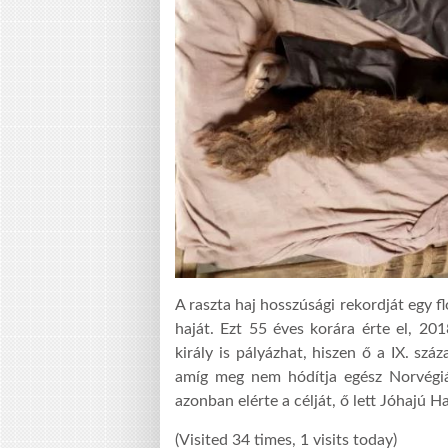
A raszta haj hosszúsági rekordját egy fl
haját. Ezt 55 éves korára érte el, 20
király is pályázhat, hiszen ő a IX. sz
amíg meg nem hódítja egész Norvégiá
azonban elérte a célját, ő lett Jóhajú Ha
(Visited 34 times, 1 visits today)