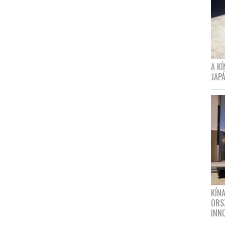
A K
JAPÁ
KÍN
ORS
INN