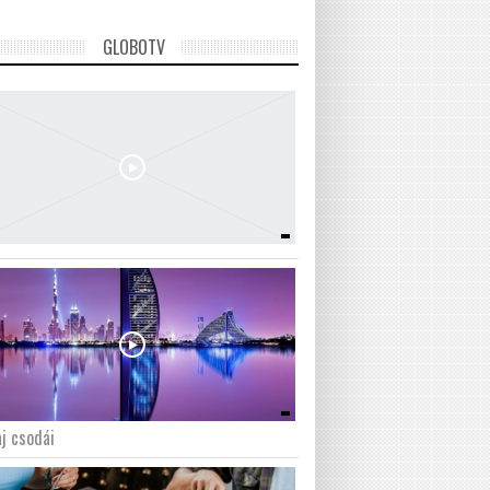
GLOBOTV
j csodái