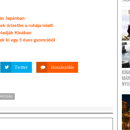
zás Japánban
tek őrizetbe a ruhája miatt
 eladják Kínában
tek ki egy 5 éves gyomrából
Twitter
Hozzászólás
KÍN
MÁR
NYU
MOSÁS