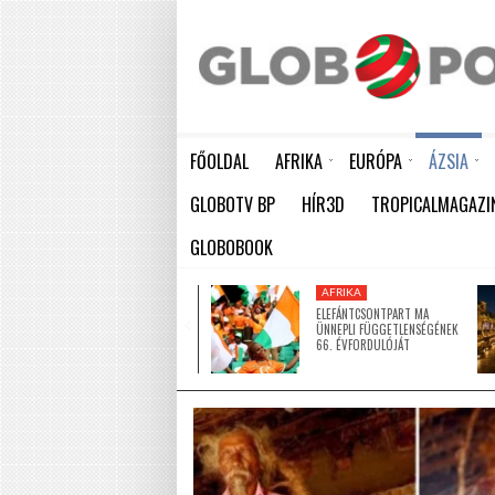
FŐOLDAL
AFRIKA
EURÓPA
ÁZSIA
ELEFÁNTCSONTPART MA ÜNNEPLI FÜGGETLENSÉGÉNEK 66. ÉVFORDULÓJÁT
HÁTBORZONGATÓ KAPCSOLAT A HAMBURGI KÉSELŐ ÉS A KOMBINÓS GYILKOS KÖZÖTT
KÍNA LAKOSSÁGA GYORS ÜTEMBEN
GLOBOTV BP
HÍR3D
TROPICALMAGAZI
GLOBOBOOK
AFRIKA
AFRIKA
ÚJ MECSETTEL
ELEFÁNTCSONTPART MA
GAZDAGODOTT NIGER EGYIK
ÜNNEPLI FÜGGETLENSÉGÉNEK
LEGNAGYOBB VÁROSA
66. ÉVFORDULÓJÁT