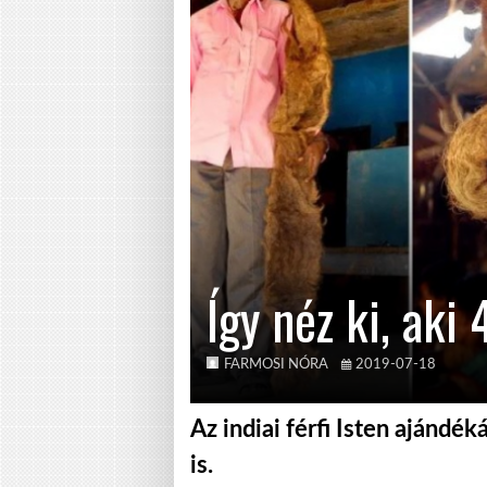
Így néz ki, aki
FARMOSI NÓRA
2019-07-18
Az indiai férfi Isten ajándék
is.