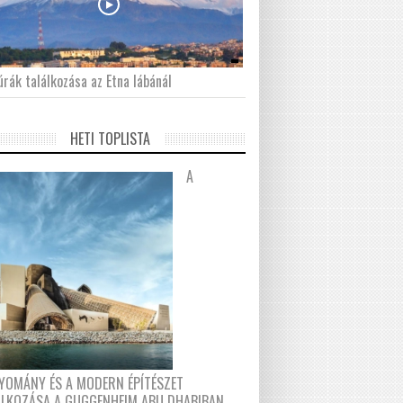
́rák találkozása az Etna lábánál
HETI TOPLISTA
A
YOMÁNY ÉS A MODERN ÉPÍTÉSZET
ÁLKOZÁSA A GUGGENHEIM ABU DHABIBAN