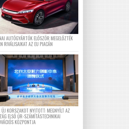
ÍNAI AUTÓGYÁRTÓK ELŐSZÖR MEGELŐZTÉK
N RIVÁLISAIKAT AZ EU PIACÁN
A ÚJ KORSZAKOT NYITOTT: MEGNYÍLT AZ
ZÁG ELSŐ ŰR-SZÁMÍTÁSTECHNIKAI
OVÁCIÓS KÖZPONTJA