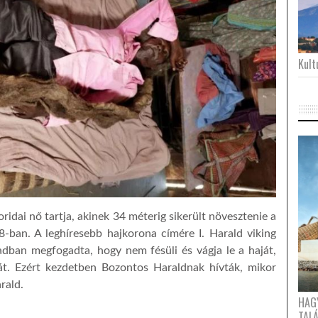
Kultu
oridai nő tartja, akinek 34 méterig sikerült növesztenie a
18-ban. A leghíresebb hajkorona címére I. Harald viking
ázadban megfogadta, hogy nem fésüli és vágja le a haját,
t. Ezért kezdetben Bozontos Haraldnak hívták, mikor
rald.
HAG
TAL