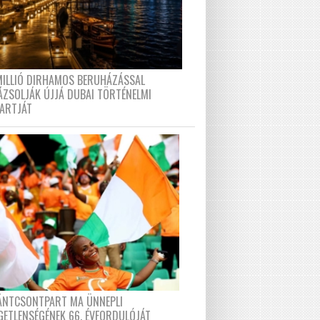
MILLIÓ DIRHAMOS BERUHÁZÁSSAL
ÁZSOLJÁK ÚJJÁ DUBAI TÖRTÉNELMI
PARTJÁT
FÁNTCSONTPART MA ÜNNEPLI
GETLENSÉGÉNEK 66. ÉVFORDULÓJÁT