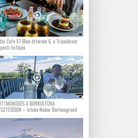
dai Cafe 57 Blue étterem 6. a Tripadvisor
pesti listáján
ÜTTMŰKÖDÉS A BORKULTÚRA
ESZTÉSÉBEN – István Nádor Borlovagrend