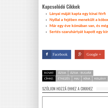
Kapcsolódó Cikkek
Lányai máját kapta egy kínai férfi
Nyíllal a fejében menekült a kóbo
Már egy éve kómában van, és még
Sertés-szaruhártyát kapott egy kí
Facebook
Google +
ROVAT:
ÁZSIA
ÁZSIA - BULVÁR
CÍMKE:
ÉTKEZÉS
HAJ
KÍNA
KISLÁNY
SZÓLJON HOZZÁ EHHEZ A CIKKHEZ