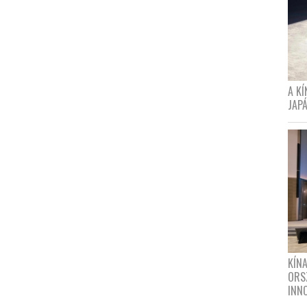
A K
JAPÁ
KÍN
ORS
INN