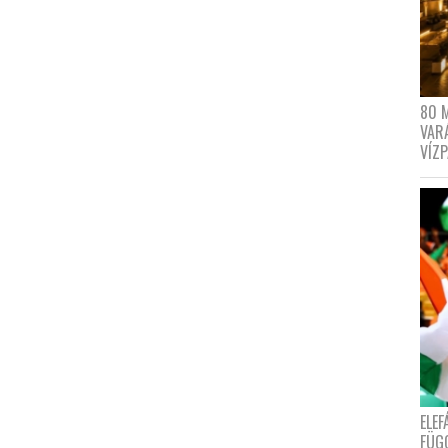
80 
VAR
VÍZ
ELE
FÜG