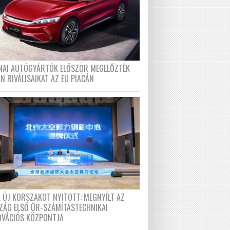
ÍNAI AUTÓGYÁRTÓK ELŐSZÖR MEGELŐZTÉK
N RIVÁLISAIKAT AZ EU PIACÁN
A ÚJ KORSZAKOT NYITOTT: MEGNYÍLT AZ
ZÁG ELSŐ ŰR-SZÁMÍTÁSTECHNIKAI
OVÁCIÓS KÖZPONTJA