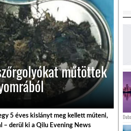
 szőrgolyókat műtöttek
gyomrából
gy 5 éves kislányt meg kellett műteni,
Duba
al – derül ki a Qilu Evening News