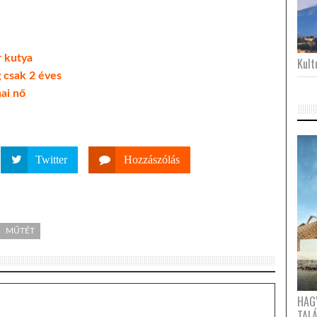
r kutya
Kultu
 csak 2 éves
nai nő
Twitter
Hozzászólás
MŰTÉT
HAG
TAL