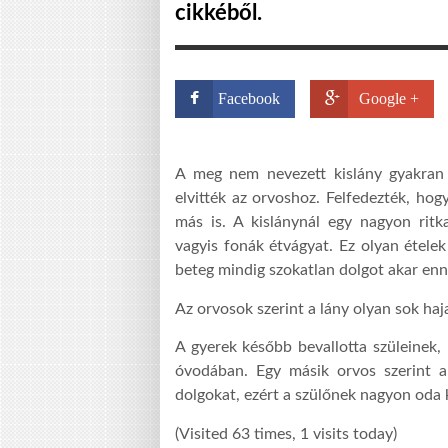
cikkéből.
Facebook
Google +
A meg nem nevezett kislány gyakran 
elvitték az orvoshoz. Felfedezték, hog
más is. A kislánynál egy nagyon ritka
vagyis fonák étvágyat. Ez olyan ételek
beteg mindig szokatlan dolgot akar enn
Az orvosok szerint a lány olyan sok haj
A gyerek később bevallotta szüleinek,
óvodában. Egy másik orvos szerint a
dolgokat, ezért a szülőnek nagyon oda ke
(Visited 63 times, 1 visits today)