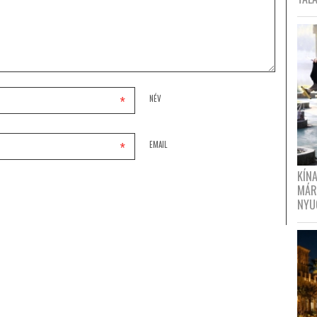
*
NÉV
*
EMAIL
KÍN
MÁR
NYU