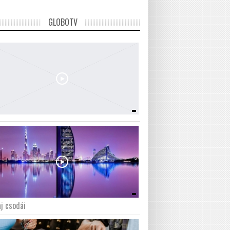
GLOBOTV
j csodái