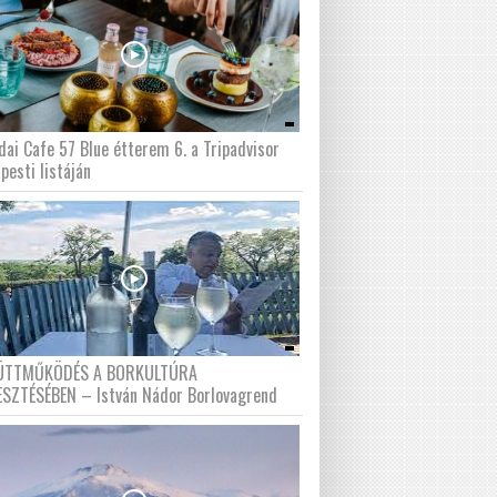
dai Cafe 57 Blue étterem 6. a Tripadvisor
pesti listáján
ÜTTMŰKÖDÉS A BORKULTÚRA
ESZTÉSÉBEN – István Nádor Borlovagrend