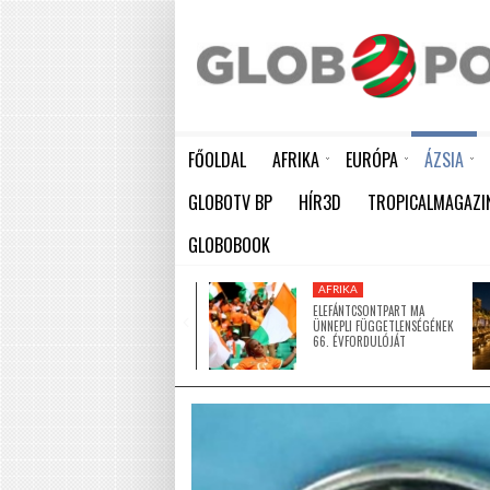
FŐOLDAL
AFRIKA
EURÓPA
ÁZSIA
ELEFÁNTCSONTPART MA ÜNNEPLI FÜGGETLENSÉGÉNEK 66. ÉVFORDULÓJÁT
HÁTBORZONGATÓ KAPCSOLAT A HAMBURGI KÉSELŐ ÉS A KOMBINÓS GYILKOS KÖZÖTT
KÍNA LAKOSSÁGA GYORS ÜTEMBEN
GLOBOTV BP
HÍR3D
TROPICALMAGAZI
GLOBOBOOK
AFRIKA
AFRIKA
ÚJ MECSETTEL
ELEFÁNTCSONTPART MA
GAZDAGODOTT NIGER EGYIK
ÜNNEPLI FÜGGETLENSÉGÉNEK
LEGNAGYOBB VÁROSA
66. ÉVFORDULÓJÁT