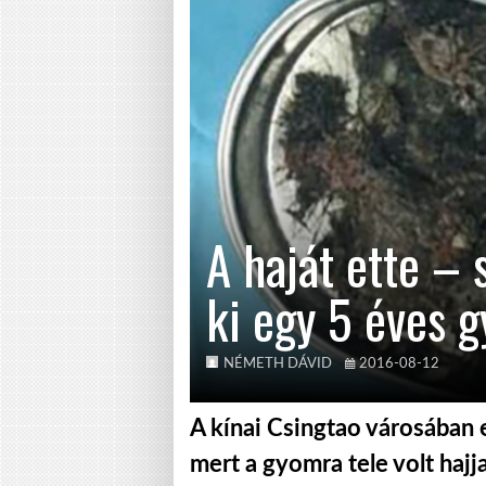
A haját ette –
ki egy 5 éves 
NÉMETH DÁVID
2016-08-12
A kínai Csingtao városában e
mert a gyomra tele volt hajj