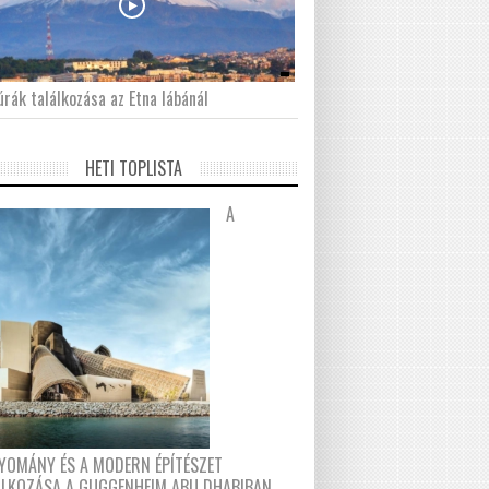
́rák találkozása az Etna lábánál
HETI TOPLISTA
A
YOMÁNY ÉS A MODERN ÉPÍTÉSZET
ÁLKOZÁSA A GUGGENHEIM ABU DHABIBAN