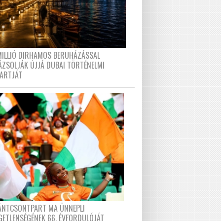
MILLIÓ DIRHAMOS BERUHÁZÁSSAL
ÁZSOLJÁK ÚJJÁ DUBAI TÖRTÉNELMI
PARTJÁT
FÁNTCSONTPART MA ÜNNEPLI
GETLENSÉGÉNEK 66. ÉVFORDULÓJÁT