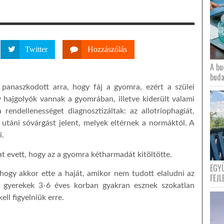
Twitter
Hozzászólás
A bu
buda
panaszkodott arra, hogy fáj a gyomra, ezért a szülei
y hajgolyók vannak a gyomrában, illetve kiderült valami
 rendellenességet diagnosztizáltak: az allotriophagiát,
 utáni sóvárgást jelent, melyek eltérnek a normáktól. A
i.
at evett, hogy az a gyomra kétharmadát kitöltötte.
EGY
 hogy akkor ette a haját, amikor nem tudott elaludni az
FEJL
 gyerekek 3-6 éves korban gyakran esznek szokatlan
ll figyelniük erre.