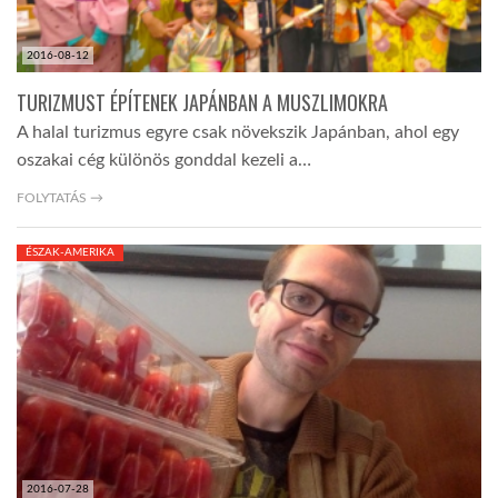
2016-08-12
TURIZMUST ÉPÍTENEK JAPÁNBAN A MUSZLIMOKRA
A halal turizmus egyre csak növekszik Japánban, ahol egy
oszakai cég különös gonddal kezeli a…
FOLYTATÁS →
ÉSZAK-AMERIKA
2016-07-28