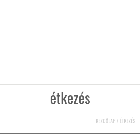
KÖZEL-KELET
AUSZTRÁLIA
A VILÁG ITTHON
MÉDIA
étkezés
GLOBOTV BP
KEZDŐLAP
/
ÉTKEZÉS
HÍR3D