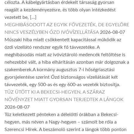
célozta. A kábelgyártásban érdekelt társaság gyorsan
reagált a kezdeményezésre, és több olyan intézkedést
vezetett be, […]
MEGHIBÁSODOTT AZ EGYIK FŐVEZETÉK, DE EGYELŐRE
NINCS VESZÉLYBEN ÓZD IVÓVÍZELLÁTÁSA
2026-08-07
Műszaki hiba miatt csökkentett kapacitással működik az
ózdi vízellátó rendszer egyik fő távvezetéke. A
meghibásodás miatt az ivóvíztároló medencék feltöltése is
nehezebbé vált, a hiba elhárításán azonban már dolgoznak a
szakemberek.A kormány augusztus 7-i hőségriasztási
gyorsjelentése szerint Ózd biztonságos vízellátását két
távvezeték, egy 500-as és egy 600-as vezeték biztosítja.
TŰZ ÜTÖTT KI A BEKECSI-HEGYEN, A SZÁRAZ
NÖVÉNYZET MIATT GYORSAN TERJEDTEK A LÁNGOK
2026-08-07
Tűz keletkezett pénteken a délelőtti órákban a Bekecsi-
hegyen, más néven a Nagy-hegyen – számolt be róla a
Szerencsi Hírek. A beszámoló szerint a lángok több ponton