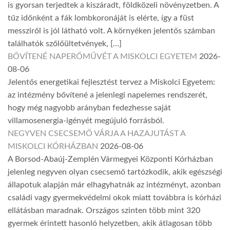
is gyorsan terjedtek a kiszáradt, földközeli növényzetben. A
tűz időnként a fák lombkoronáját is elérte, így a füst
messziről is jól látható volt. A környéken jelentős számban
találhatók szőlőültetvények, […]
BŐVÍTENÉ NAPERŐMŰVÉT A MISKOLCI EGYETEM
2026-
08-06
Jelentős energetikai fejlesztést tervez a Miskolci Egyetem:
az intézmény bővítené a jelenlegi napelemes rendszerét,
hogy még nagyobb arányban fedezhesse saját
villamosenergia-igényét megújuló forrásból.
NEGYVEN CSECSEMŐ VÁRJA A HAZAJUTÁST A
MISKOLCI KÓRHÁZBAN
2026-08-06
A Borsod-Abaúj-Zemplén Vármegyei Központi Kórházban
jelenleg negyven olyan csecsemő tartózkodik, akik egészségi
állapotuk alapján már elhagyhatnák az intézményt, azonban
családi vagy gyermekvédelmi okok miatt továbbra is kórházi
ellátásban maradnak. Országos szinten több mint 320
gyermek érintett hasonló helyzetben, akik átlagosan több