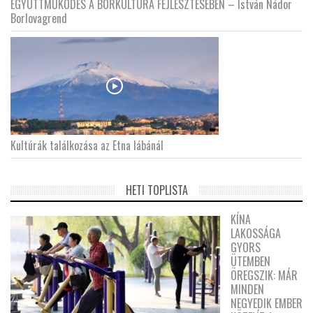
EGYÜTTMŰKÖDÉS A BORKULTÚRA FEJLESZTÉSÉBEN – István Nádor
Borlovagrend
Kultúrák találkozása az Etna lábánál
HETI TOPLISTA
KÍNA
LAKOSSÁGA
GYORS
ÜTEMBEN
ÖREGSZIK: MÁR
MINDEN
NEGYEDIK EMBER