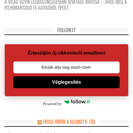
A VILÁG EGYIK LEGKÜLÖNLEGESEBB SIVATAGI VÁROSA – AHOL MÉG A
FELHŐKARCOLÓ IS AGYAGBÓL ÉPÜLT
FOLLOW.IT
Értesüljön új cikkeinkről emailben!
Véglegesítés
Powered by
FRISS HÍREK A GLOBOTV-TŐL