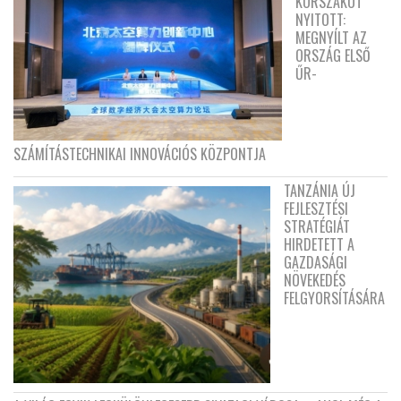
KORSZAKOT
NYITOTT:
MEGNYÍLT AZ
ORSZÁG ELSŐ
ŰR-
SZÁMÍTÁSTECHNIKAI INNOVÁCIÓS KÖZPONTJA
TANZÁNIA ÚJ
FEJLESZTÉSI
STRATÉGIÁT
HIRDETETT A
GAZDASÁGI
NÖVEKEDÉS
FELGYORSÍTÁSÁRA