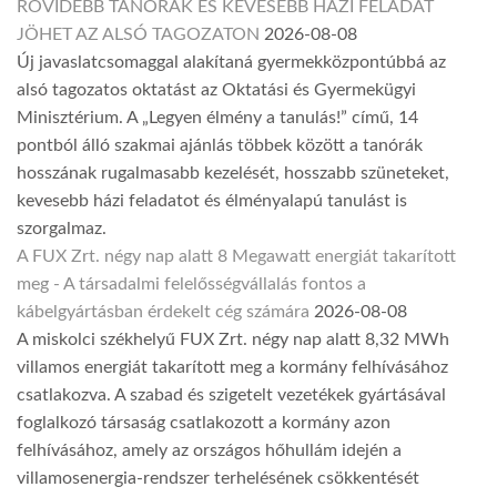
RÖVIDEBB TANÓRÁK ÉS KEVESEBB HÁZI FELADAT
JÖHET AZ ALSÓ TAGOZATON
2026-08-08
Új javaslatcsomaggal alakítaná gyermekközpontúbbá az
alsó tagozatos oktatást az Oktatási és Gyermekügyi
Minisztérium. A „Legyen élmény a tanulás!” című, 14
pontból álló szakmai ajánlás többek között a tanórák
hosszának rugalmasabb kezelését, hosszabb szüneteket,
kevesebb házi feladatot és élményalapú tanulást is
szorgalmaz.
A FUX Zrt. négy nap alatt 8 Megawatt energiát takarított
meg - A társadalmi felelősségvállalás fontos a
kábelgyártásban érdekelt cég számára
2026-08-08
A miskolci székhelyű FUX Zrt. négy nap alatt 8,32 MWh
villamos energiát takarított meg a kormány felhívásához
csatlakozva. A szabad és szigetelt vezetékek gyártásával
foglalkozó társaság csatlakozott a kormány azon
felhívásához, amely az országos hőhullám idején a
villamosenergia-rendszer terhelésének csökkentését