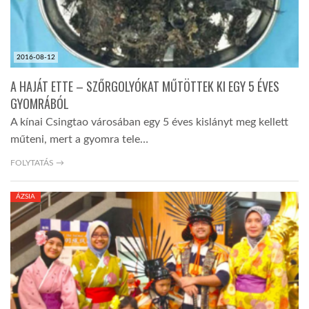
2016-08-12
A HAJÁT ETTE – SZŐRGOLYÓKAT MŰTÖTTEK KI EGY 5 ÉVES
GYOMRÁBÓL
A kínai Csingtao városában egy 5 éves kislányt meg kellett
műteni, mert a gyomra tele…
FOLYTATÁS →
ÁZSIA