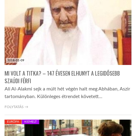
2018-01-09
MI VOLT A TITKA? – 147 ÉVESEN ELHUNYT A LEGIDŐSEBB
SZAÚDI FÉRFI
Ali Al-Alakmi sejk a múlt hét végén halt meg Abhában, Aszir
tartományban. Különleges étrendet követett…
FOLYTATÁS →
EURÓPA
KIEMELT