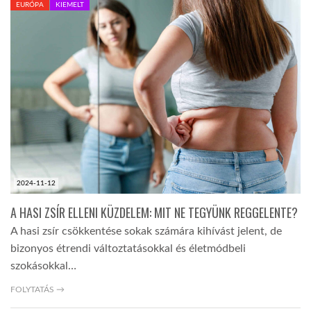
EURÓPA
KIEMELT
TROPICALMAGAZIN
GLOBOTV
AFRIKA TUDÁSTÁR
A NAP SZÉPE
2024-11-12
LINKTR.EE
A HASI ZSÍR ELLENI KÜZDELEM: MIT NE TEGYÜNK REGGELENTE?
A hasi zsír csökkentése sokak számára kihívást jelent, de
bizonyos étrendi változtatásokkal és életmódbeli
GLOBOZSARU
szokásokkal…
FOLYTATÁS →
DOBRAVERO.HU