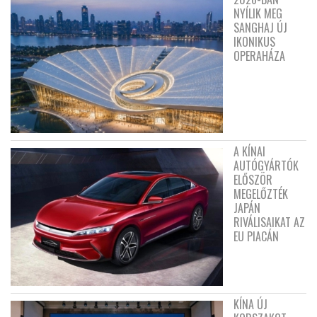
NYÍLIK MEG
SANGHAJ ÚJ
IKONIKUS
OPERAHÁZA
A KÍNAI
AUTÓGYÁRTÓK
ELŐSZÖR
MEGELŐZTÉK
JAPÁN
RIVÁLISAIKAT AZ
EU PIACÁN
KÍNA ÚJ