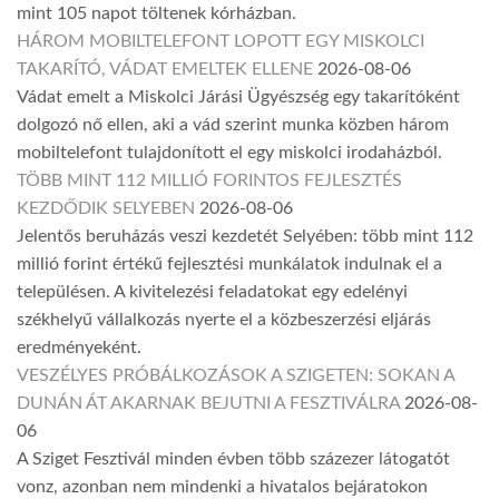
mint 105 napot töltenek kórházban.
HÁROM MOBILTELEFONT LOPOTT EGY MISKOLCI
TAKARÍTÓ, VÁDAT EMELTEK ELLENE
2026-08-06
Vádat emelt a Miskolci Járási Ügyészség egy takarítóként
dolgozó nő ellen, aki a vád szerint munka közben három
mobiltelefont tulajdonított el egy miskolci irodaházból.
TÖBB MINT 112 MILLIÓ FORINTOS FEJLESZTÉS
KEZDŐDIK SELYEBEN
2026-08-06
Jelentős beruházás veszi kezdetét Selyében: több mint 112
millió forint értékű fejlesztési munkálatok indulnak el a
településen. A kivitelezési feladatokat egy edelényi
székhelyű vállalkozás nyerte el a közbeszerzési eljárás
eredményeként.
VESZÉLYES PRÓBÁLKOZÁSOK A SZIGETEN: SOKAN A
DUNÁN ÁT AKARNAK BEJUTNI A FESZTIVÁLRA
2026-08-
06
A Sziget Fesztivál minden évben több százezer látogatót
vonz, azonban nem mindenki a hivatalos bejáratokon