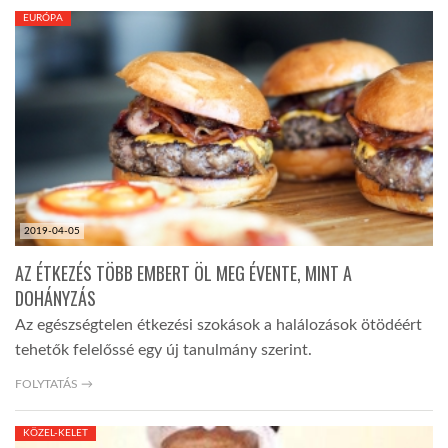
EURÓPA
LATIMO.HU
GLOBOBOOK
2019-04-05
AZ ÉTKEZÉS TÖBB EMBERT ÖL MEG ÉVENTE, MINT A
DOHÁNYZÁS
Az egészségtelen étkezési szokások a halálozások ötödéért
tehetők felelőssé egy új tanulmány szerint.
FOLYTATÁS →
KÖZEL-KELET