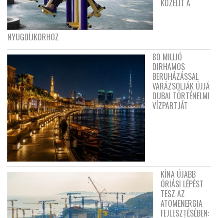
KÖZELÍT A
NYUGDÍJKORHOZ
80 MILLIÓ
DIRHAMOS
BERUHÁZÁSSAL
VARÁZSOLJÁK ÚJJÁ
DUBAI TÖRTÉNELMI
VÍZPARTJÁT
KÍNA ÚJABB
ÓRIÁSI LÉPÉST
TESZ AZ
ATOMENERGIA
FEJLESZTÉSÉBEN: