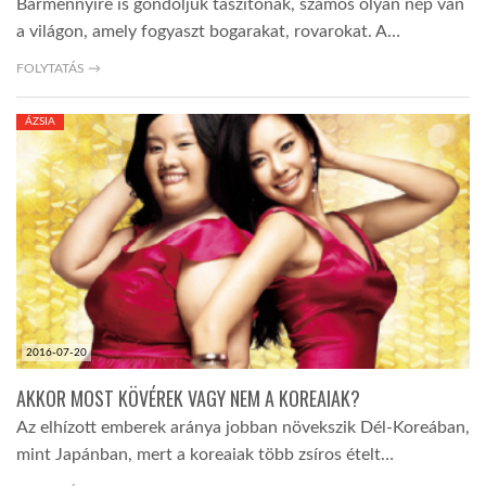
Bármennyire is gondoljuk taszítónak, számos olyan nép van
a világon, amely fogyaszt bogarakat, rovarokat. A…
FOLYTATÁS →
ÁZSIA
2016-07-20
AKKOR MOST KÖVÉREK VAGY NEM A KOREAIAK?
Az elhízott emberek aránya jobban növekszik Dél-Koreában,
mint Japánban, mert a koreaiak több zsíros ételt…