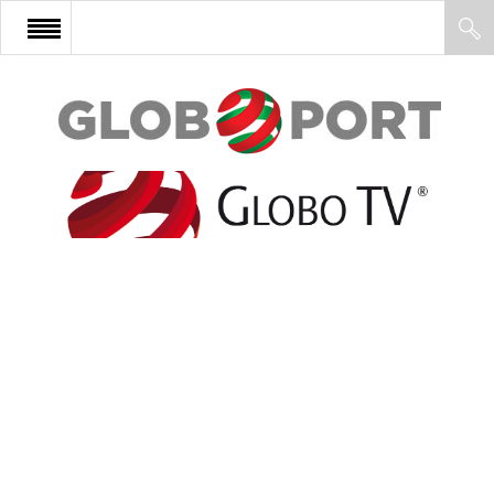
FŐOLDAL
AFRIKA
EURÓPA
ÁZSIA
ÉSZAK-AMERIKA
LATIN-AMERIKA