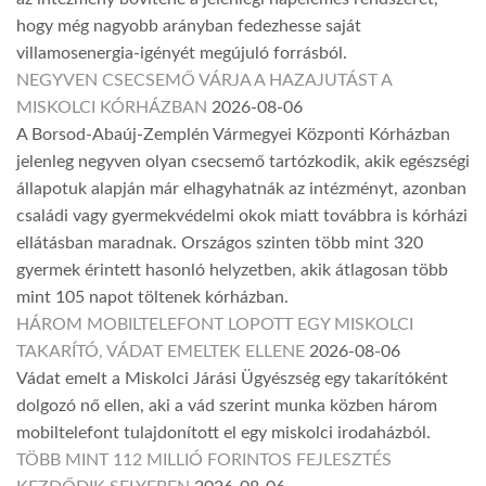
hogy még nagyobb arányban fedezhesse saját
villamosenergia-igényét megújuló forrásból.
NEGYVEN CSECSEMŐ VÁRJA A HAZAJUTÁST A
MISKOLCI KÓRHÁZBAN
2026-08-06
A Borsod-Abaúj-Zemplén Vármegyei Központi Kórházban
jelenleg negyven olyan csecsemő tartózkodik, akik egészségi
állapotuk alapján már elhagyhatnák az intézményt, azonban
családi vagy gyermekvédelmi okok miatt továbbra is kórházi
ellátásban maradnak. Országos szinten több mint 320
gyermek érintett hasonló helyzetben, akik átlagosan több
mint 105 napot töltenek kórházban.
HÁROM MOBILTELEFONT LOPOTT EGY MISKOLCI
TAKARÍTÓ, VÁDAT EMELTEK ELLENE
2026-08-06
Vádat emelt a Miskolci Járási Ügyészség egy takarítóként
dolgozó nő ellen, aki a vád szerint munka közben három
mobiltelefont tulajdonított el egy miskolci irodaházból.
TÖBB MINT 112 MILLIÓ FORINTOS FEJLESZTÉS