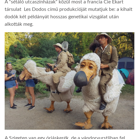
A “sétáló utcaszínházak” közül most a francia Cie Ekart
társulat Les Dodos című produkcióját mutatjuk be: a kihalt
dodók két példányát hosszas genetikai vizsgálat után
alkották meg.
A Szigeten van egy óriáskerék, de a vándorvurstliban fel