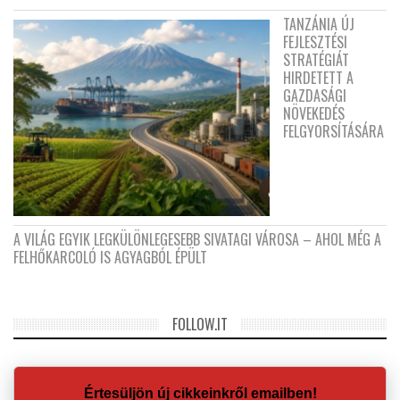
TANZÁNIA ÚJ
FEJLESZTÉSI
STRATÉGIÁT
HIRDETETT A
GAZDASÁGI
NÖVEKEDÉS
FELGYORSÍTÁSÁRA
A VILÁG EGYIK LEGKÜLÖNLEGESEBB SIVATAGI VÁROSA – AHOL MÉG A
FELHŐKARCOLÓ IS AGYAGBÓL ÉPÜLT
FOLLOW.IT
Értesüljön új cikkeinkről emailben!