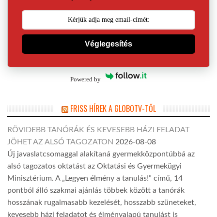
Véglegesítés
Powered by
FRISS HÍREK A GLOBOTV-TŐL
RÖVIDEBB TANÓRÁK ÉS KEVESEBB HÁZI FELADAT
JÖHET AZ ALSÓ TAGOZATON
2026-08-08
Új javaslatcsomaggal alakítaná gyermekközpontúbbá az
alsó tagozatos oktatást az Oktatási és Gyermekügyi
Minisztérium. A „Legyen élmény a tanulás!” című, 14
pontból álló szakmai ajánlás többek között a tanórák
hosszának rugalmasabb kezelését, hosszabb szüneteket,
kevesebb házi feladatot és élményalapú tanulást is