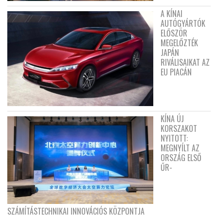
A KÍNAI
AUTÓGYÁRTÓK
ELŐSZÖR
MEGELŐZTÉK
JAPÁN
RIVÁLISAIKAT AZ
EU PIACÁN
KÍNA ÚJ
KORSZAKOT
NYITOTT:
MEGNYÍLT AZ
ORSZÁG ELSŐ
ŰR-
SZÁMÍTÁSTECHNIKAI INNOVÁCIÓS KÖZPONTJA