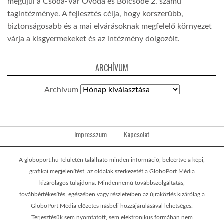
megújul a Csoda-Vár Óvoda és Bölcsőde 2. számú
tagintézménye. A fejlesztés célja, hogy korszerűbb,
biztonságosabb és a mai elvárásoknak megfelelő környezet
várja a kisgyermekeket és az intézmény dolgozóit.
ARCHÍVUM
Archívum
Impresszum
Kapcsolat
A globoport.hu felületén található minden információ, beleértve a képi,
grafikai megjelenítést, az oldalak szerkezetét a GloboPort Média
kizárólagos tulajdona. Mindennemű továbbszolgáltatás,
továbbértékesítés, egészében vagy részleteiben az újraközlés kizárólag a
GloboPort Média előzetes írásbeli hozzájárulásával lehetséges.
Terjesztésük sem nyomtatott, sem elektronikus formában nem