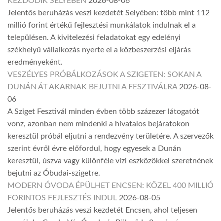
KEZDŐDIK SELYEBEN
2026-08-06
Jelentős beruházás veszi kezdetét Selyében: több mint 112
millió forint értékű fejlesztési munkálatok indulnak el a
településen. A kivitelezési feladatokat egy edelényi
székhelyű vállalkozás nyerte el a közbeszerzési eljárás
eredményeként.
VESZÉLYES PRÓBÁLKOZÁSOK A SZIGETEN: SOKAN A
DUNÁN ÁT AKARNAK BEJUTNI A FESZTIVÁLRA
2026-08-
06
A Sziget Fesztivál minden évben több százezer látogatót
vonz, azonban nem mindenki a hivatalos bejáratokon
keresztül próbál eljutni a rendezvény területére. A szervezők
szerint évről évre előfordul, hogy egyesek a Dunán
keresztül, úszva vagy különféle vízi eszközökkel szeretnének
bejutni az Óbudai-szigetre.
MODERN ÓVODA ÉPÜLHET ENCSEN: KÖZEL 400 MILLIÓ
FORINTOS FEJLESZTÉS INDUL
2026-08-05
Jelentős beruházás veszi kezdetét Encsen, ahol teljesen