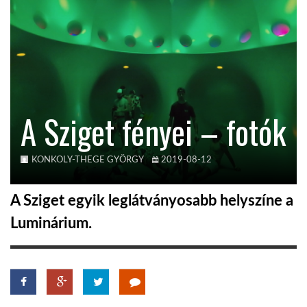
TROPICALMAGAZIN
GLOBOTV
A Sziget fényei – fotók
AFRIKA TUDÁSTÁR
A NAP SZÉPE
KONKOLY-THEGE GYÖRGY
2019-08-12
A Sziget egyik leglátványosabb helyszíne a
LINKTR.EE
Luminárium.
GLOBOZSARU
DOBRAVERO.HU