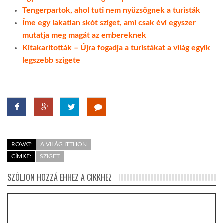
Tengerpartok, ahol tuti nem nyüzsögnek a turisták
Íme egy lakatlan skót sziget, ami csak évi egyszer
mutatja meg magát az embereknek
Kitakarították – Újra fogadja a turistákat a világ egyik
legszebb szigete
ROVAT:
A VILÁG ITTHON
CÍMKE:
SZIGET
SZÓLJON HOZZÁ EHHEZ A CIKKHEZ