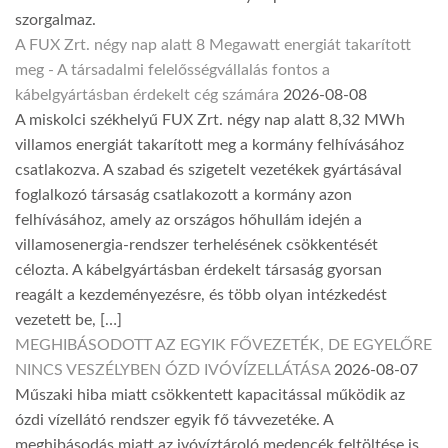
szorgalmaz.
A FUX Zrt. négy nap alatt 8 Megawatt energiát takarított
meg - A társadalmi felelősségvállalás fontos a
kábelgyártásban érdekelt cég számára
2026-08-08
A miskolci székhelyű FUX Zrt. négy nap alatt 8,32 MWh
villamos energiát takarított meg a kormány felhívásához
csatlakozva. A szabad és szigetelt vezetékek gyártásával
foglalkozó társaság csatlakozott a kormány azon
felhívásához, amely az országos hőhullám idején a
villamosenergia-rendszer terhelésének csökkentését
célozta. A kábelgyártásban érdekelt társaság gyorsan
reagált a kezdeményezésre, és több olyan intézkedést
vezetett be, […]
MEGHIBÁSODOTT AZ EGYIK FŐVEZETÉK, DE EGYELŐRE
NINCS VESZÉLYBEN ÓZD IVÓVÍZELLÁTÁSA
2026-08-07
Műszaki hiba miatt csökkentett kapacitással működik az
ózdi vízellátó rendszer egyik fő távvezetéke. A
meghibásodás miatt az ivóvíztároló medencék feltöltése is