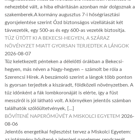
nehezebbé vált, a hiba elhárításán azonban már dolgoznak a
szakemberek.A kormány augusztus 7-i hőségriasztási
gyorsjelentése szerint Ózd biztonságos vízellátását két
távvezeték, egy 500-as és egy 600-as vezeték biztosítja.
TŰZ ÜTÖTT KI A BEKECSI-HEGYEN, A SZÁRAZ
NÖVÉNYZET MIATT GYORSAN TERJEDTEK A LÁNGOK
2026-08-07
Tűz keletkezett pénteken a délelőtti órákban a Bekecsi-
hegyen, más néven a Nagy-hegyen – számolt be róla a
Szerencsi Hírek. A beszámoló szerint a lángok több ponton
is gyorsan terjedtek a kiszáradt, földközeli növényzetben. A
tűz időnként a fák lombkoronáját is elérte, így a füst
messziről is jól látható volt. A környéken jelentős számban
találhatók szőlőültetvények, […]
BŐVÍTENÉ NAPERŐMŰVÉT A MISKOLCI EGYETEM
2026-
08-06
Jelentős energetikai fejlesztést tervez a Miskolci Egyetem:
az intézmény bővítené a jelenlegi napelemes rendszerét,