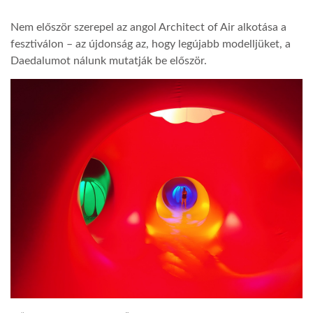
Nem először szerepel az angol Architect of Air alkotása a
LATIMO.HU
fesztiválon – az újdonság az, hogy legújabb modelljüket, a
Daedalumot nálunk mutatják be először.
GLOBOBOOK