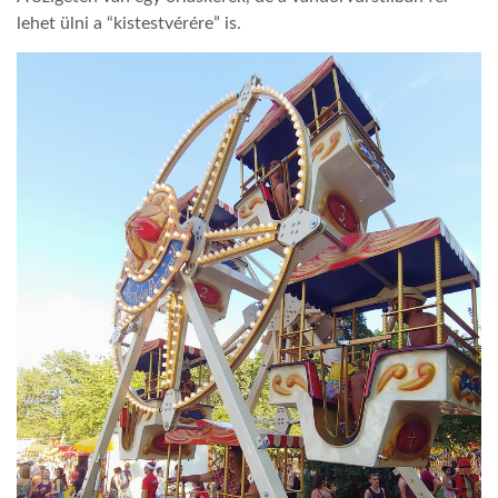
lehet ülni a “kistestvérére” is.