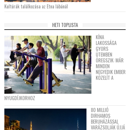
Kultúrák találkozása az Etna lábánál
HETI TOPLISTA
KÍNA
LAKOSSÁGA
GYORS
ÜTEMBEN
ÖREGSZIK: MÁR
MINDEN
NEGYEDIK EMBER
KÖZELÍT A
NYUGDÍJKORHOZ
80 MILLIÓ
DIRHAMOS
BERUHÁZÁSSAL
VARÁZSOLJÁK ÚJJÁ