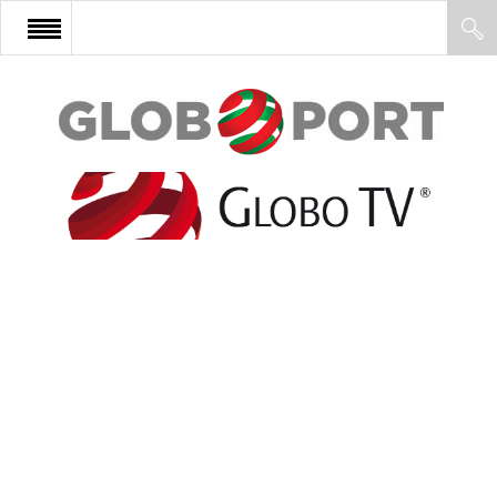
FŐOLDAL
AFRIKA
EURÓPA
ÁZSIA
ÉSZAK-AMERIKA
LATIN-AMERIKA