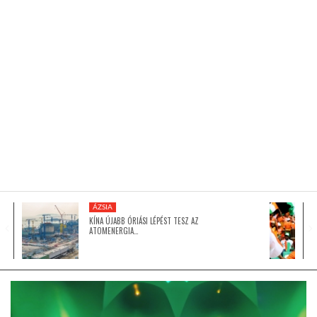
KÖZEL-KELET
AUSZTRÁLIA
A VILÁG ITTHON
MÉDIA
ÁZSIA
KÍNA ÚJABB ÓRIÁSI LÉPÉST TESZ AZ
ATOMENERGIA…
GLOBOTV BP
HÍR3D