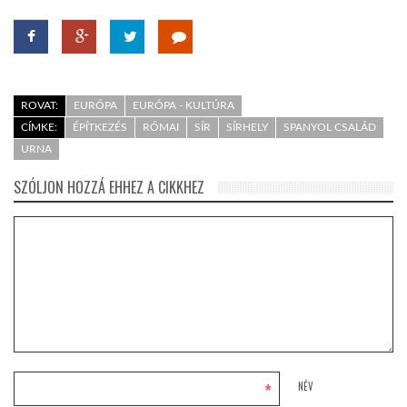
ROVAT:
EURÓPA
EURÓPA - KULTÚRA
CÍMKE:
ÉPÍTKEZÉS
RÓMAI
SÍR
SÍRHELY
SPANYOL CSALÁD
URNA
SZÓLJON HOZZÁ EHHEZ A CIKKHEZ
*
NÉV