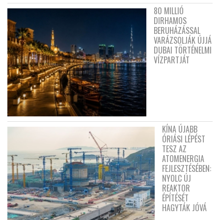
80 MILLIÓ
DIRHAMOS
BERUHÁZÁSSAL
VARÁZSOLJÁK ÚJJÁ
DUBAI TÖRTÉNELMI
VÍZPARTJÁT
KÍNA ÚJABB
ÓRIÁSI LÉPÉST
TESZ AZ
ATOMENERGIA
FEJLESZTÉSÉBEN:
NYOLC ÚJ
REAKTOR
ÉPÍTÉSÉT
HAGYTÁK JÓVÁ