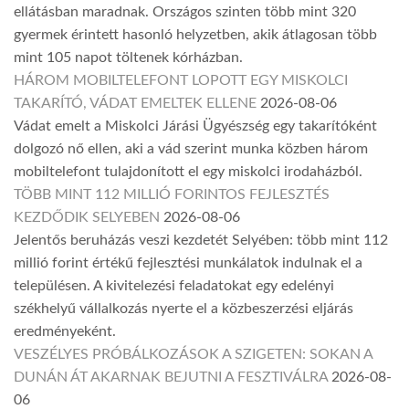
ellátásban maradnak. Országos szinten több mint 320
gyermek érintett hasonló helyzetben, akik átlagosan több
mint 105 napot töltenek kórházban.
HÁROM MOBILTELEFONT LOPOTT EGY MISKOLCI
TAKARÍTÓ, VÁDAT EMELTEK ELLENE
2026-08-06
Vádat emelt a Miskolci Járási Ügyészség egy takarítóként
dolgozó nő ellen, aki a vád szerint munka közben három
mobiltelefont tulajdonított el egy miskolci irodaházból.
TÖBB MINT 112 MILLIÓ FORINTOS FEJLESZTÉS
KEZDŐDIK SELYEBEN
2026-08-06
Jelentős beruházás veszi kezdetét Selyében: több mint 112
millió forint értékű fejlesztési munkálatok indulnak el a
településen. A kivitelezési feladatokat egy edelényi
székhelyű vállalkozás nyerte el a közbeszerzési eljárás
eredményeként.
VESZÉLYES PRÓBÁLKOZÁSOK A SZIGETEN: SOKAN A
DUNÁN ÁT AKARNAK BEJUTNI A FESZTIVÁLRA
2026-08-
06