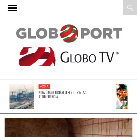
FŐOLDAL
AFRIKA
EURÓPA
ÁZSIA
ÁZSIA
KÍNA ÚJABB ÓRIÁSI LÉPÉST TESZ AZ
ATOMENERGIA…
ÉSZAK-AMERIKA
LATIN-AMERIKA