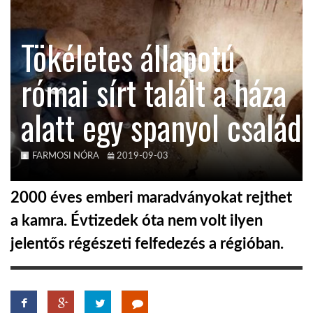
KÖZEL-KELET
Tökéletes állapotú
római sírt talált a háza
AUSZTRÁLIA
alatt egy spanyol család
A VILÁG ITTHON
FARMOSI NÓRA
2019-09-03
MÉDIA
2000 éves emberi maradványokat rejthet
a kamra. Évtizedek óta nem volt ilyen
jelentős régészeti felfedezés a régióban.
GLOBOTV BP
HÍR3D