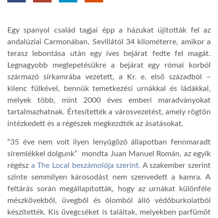
TROPICALMAGAZIN
Egy spanyol család tagjai épp a házukat újították fel az
andalúziai Carmonában, Sevillától 34 kilométerre, amikor a
GLOBOTV
terasz lebontása után egy íves bejárat fedte fel magát.
Legnagyobb meglepetésükre a bejárat egy római korból
származó sírkamrába vezetett, a Kr. e. első századból –
AFRIKA TUDÁSTÁR
kilenc fülkével, bennük temetkezési urnákkal és ládákkal,
melyek több, mint 2000 éves emberi maradványokat
tartalmazhatnak. Értesítették a városvezetést, amely rögtön
A NAP SZÉPE
intézkedett és a régészek megkezdték az ásatásokat.
“35 éve nem volt ilyen lenyűgöző állapotban fennmaradt
LINKTR.EE
síremlékkel dolgunk” mondta Juan Manuel Román, az egyik
régész
a The Local beszámolója szerint.
A szakember szerint
GLOBOZSARU
szinte semmilyen károsodást nem szenvedett a kamra. A
feltárás során megállapították, hogy az urnákat különféle
mészkövekből, üvegből és ólomból álló védőburkolatból
DOBRAVERO.HU
készítették. Kis üvegcséket is találtak, melyekben parfümöt