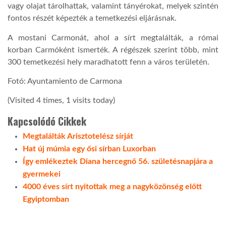
vagy olajat tárolhattak, valamint tányérokat, melyek szintén
fontos részét képezték a temetkezési eljárásnak.
LATIMO.HU
A mostani Carmonát, ahol a sírt megtalálták, a római
korban Carmóként ismerték. A régészek szerint több, mint
GLOBOBOOK
300 temetkezési hely maradhatott fenn a város területén.
Fotó: Ayuntamiento de Carmona
(Visited 4 times, 1 visits today)
Kapcsolódó Cikkek
Megtalálták Arisztotelész sírját
Hat új múmia egy ősi sírban Luxorban
Így emlékeztek Diana hercegnő 56. születésnapjára a
gyermekei
4000 éves sírt nyitottak meg a nagyközönség előtt
Egyiptomban