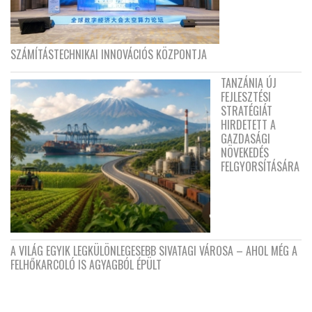
SZÁMÍTÁSTECHNIKAI INNOVÁCIÓS KÖZPONTJA
TANZÁNIA ÚJ
FEJLESZTÉSI
STRATÉGIÁT
HIRDETETT A
GAZDASÁGI
NÖVEKEDÉS
FELGYORSÍTÁSÁRA
A VILÁG EGYIK LEGKÜLÖNLEGESEBB SIVATAGI VÁROSA – AHOL MÉG A
FELHŐKARCOLÓ IS AGYAGBÓL ÉPÜLT