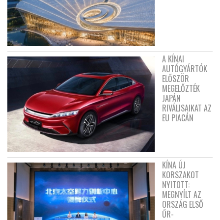
A KÍNAI
AUTÓGYÁRTÓK
ELŐSZÖR
MEGELŐZTÉK
JAPÁN
RIVÁLISAIKAT AZ
EU PIACÁN
KÍNA ÚJ
KORSZAKOT
NYITOTT:
MEGNYÍLT AZ
ORSZÁG ELSŐ
ŰR-