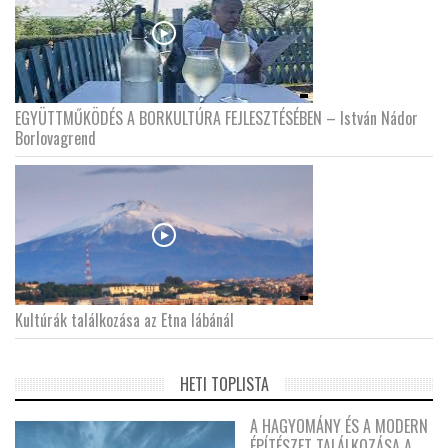
EGYÜTTMŰKÖDÉS A BORKULTÚRA FEJLESZTÉSÉBEN – István Nádor
Borlovagrend
Kultúrák találkozása az Etna lábánál
HETI TOPLISTA
A HAGYOMÁNY ÉS A MODERN
ÉPÍTÉSZET TALÁLKOZÁSA A