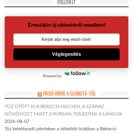
FOLLOW.IT
Értesüljön új cikkeinkről emailben!
Véglegesítés
Powered by
FRISS HÍREK A GLOBOTV-TŐL
TŰZ ÜTÖTT KI A BEKECSI-HEGYEN, A SZÁRAZ
NÖVÉNYZET MIATT GYORSAN TERJEDTEK A LÁNGOK
2026-08-07
Tűz keletkezett pénteken a délelőtti órákban a Bekecsi-