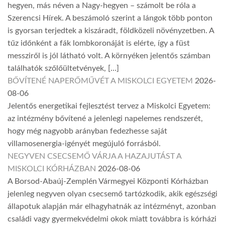
hegyen, más néven a Nagy-hegyen – számolt be róla a
Szerencsi Hírek. A beszámoló szerint a lángok több ponton
is gyorsan terjedtek a kiszáradt, földközeli növényzetben. A
tűz időnként a fák lombkoronáját is elérte, így a füst
messziről is jól látható volt. A környéken jelentős számban
találhatók szőlőültetvények, […]
BŐVÍTENÉ NAPERŐMŰVÉT A MISKOLCI EGYETEM
2026-
08-06
Jelentős energetikai fejlesztést tervez a Miskolci Egyetem:
az intézmény bővítené a jelenlegi napelemes rendszerét,
hogy még nagyobb arányban fedezhesse saját
villamosenergia-igényét megújuló forrásból.
NEGYVEN CSECSEMŐ VÁRJA A HAZAJUTÁST A
MISKOLCI KÓRHÁZBAN
2026-08-06
A Borsod-Abaúj-Zemplén Vármegyei Központi Kórházban
jelenleg negyven olyan csecsemő tartózkodik, akik egészségi
állapotuk alapján már elhagyhatnák az intézményt, azonban
családi vagy gyermekvédelmi okok miatt továbbra is kórházi