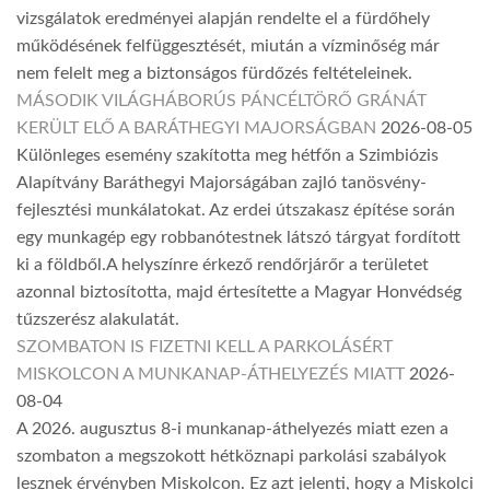
vizsgálatok eredményei alapján rendelte el a fürdőhely
működésének felfüggesztését, miután a vízminőség már
nem felelt meg a biztonságos fürdőzés feltételeinek.
MÁSODIK VILÁGHÁBORÚS PÁNCÉLTÖRŐ GRÁNÁT
KERÜLT ELŐ A BARÁTHEGYI MAJORSÁGBAN
2026-08-05
Különleges esemény szakította meg hétfőn a Szimbiózis
Alapítvány Baráthegyi Majorságában zajló tanösvény-
fejlesztési munkálatokat. Az erdei útszakasz építése során
egy munkagép egy robbanótestnek látszó tárgyat fordított
ki a földből.A helyszínre érkező rendőrjárőr a területet
azonnal biztosította, majd értesítette a Magyar Honvédség
tűzszerész alakulatát.
SZOMBATON IS FIZETNI KELL A PARKOLÁSÉRT
MISKOLCON A MUNKANAP-ÁTHELYEZÉS MIATT
2026-
08-04
A 2026. augusztus 8-i munkanap-áthelyezés miatt ezen a
szombaton a megszokott hétköznapi parkolási szabályok
lesznek érvényben Miskolcon. Ez azt jelenti, hogy a Miskolci