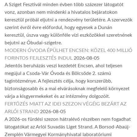
A Sziget Fesztivál minden évben több százezer látogatót
vonz, azonban nem mindenki a hivatalos bejáratokon
keresztül próbál eljutni a rendezvény területére. A szervezők
szerint évről évre előfordul, hogy egyesek a Dunán
keresztül, úszva vagy különféle vízi eszközökkel szeretnének
bejutni az Óbudai-szigetre.
MODERN ÓVODA ÉPÜLHET ENCSEN: KÖZEL 400 MILLIÓ
FORINTOS FEJLESZTÉS INDUL
2026-08-05
Jelentős beruházás veszi kezdetét Encsen, ahol teljesen
megújul a Csoda-Vár Óvoda és Bölcsőde 2. számú
tagintézménye. A fejlesztés célja, hogy korszerűbb,
biztonságosabb és a mai elvárásoknak megfelelő környezet
várja a kisgyermekeket és az intézmény dolgozóit.
FERTŐZÉS MIATT AZ IDEI SZEZON VÉGÉIG BEZÁRT AZ
ARLÓI STRAND
2026-08-05
A 2026-os fürdési szezon hátralévő részében nem fogadhat
látogatókat az Arlói Suvadás Liget Strand. A Borsod-Abaúj-
Zemplén Vármegyei Kormányhivatal laboratóriumi