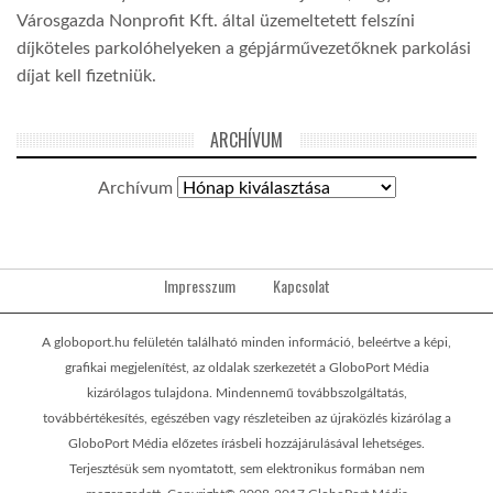
Városgazda Nonprofit Kft. által üzemeltetett felszíni
díjköteles parkolóhelyeken a gépjárművezetőknek parkolási
díjat kell fizetniük.
ARCHÍVUM
Archívum
Impresszum
Kapcsolat
A globoport.hu felületén található minden információ, beleértve a képi,
grafikai megjelenítést, az oldalak szerkezetét a GloboPort Média
kizárólagos tulajdona. Mindennemű továbbszolgáltatás,
továbbértékesítés, egészében vagy részleteiben az újraközlés kizárólag a
GloboPort Média előzetes írásbeli hozzájárulásával lehetséges.
Terjesztésük sem nyomtatott, sem elektronikus formában nem